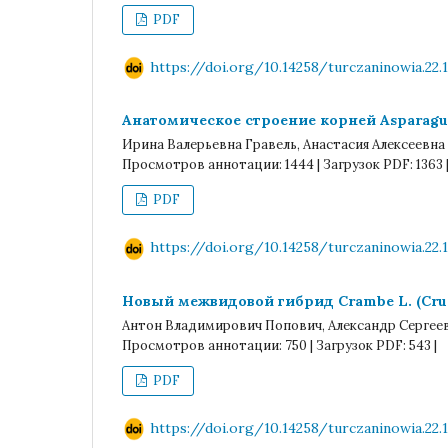
PDF
https://doi.org/10.14258/turczaninowia.22.1
Анатомическое строение корней Asparagus ra
Ирина Валерьевна Гравель, Анастасия Алексеевна
Просмотров аннотации: 1444 | Загрузок PDF: 1363 
PDF
https://doi.org/10.14258/turczaninowia.22.1
Новый межвидовой гибрид Crambe L. (Cruc
Антон Владимирович Попович, Александр Сергее
Просмотров аннотации: 750 | Загрузок PDF: 543 |
PDF
https://doi.org/10.14258/turczaninowia.22.1