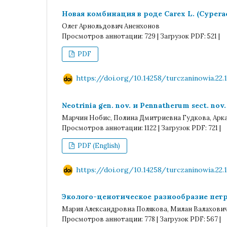
Новая комбинация в роде Carex L. (Cypera
Олег Арнольдович Аненхонов
Просмотров аннотации: 729 | Загрузок PDF: 521 |
PDF
https://doi.org/10.14258/turczaninowia.22.1
Neotrinia gen. nov. и Pennatherum sect. nov
Марчин Нобис, Полина Дмитриевна Гудкова, Ар
Просмотров аннотации: 1122 | Загрузок PDF: 721 |
PDF (English)
https://doi.org/10.14258/turczaninowia.22.1
Эколого-ценотическое разнообразие пе
Мария Александровна Полякова, Милан Валахови
Просмотров аннотации: 778 | Загрузок PDF: 567 |