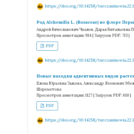
https://doi.org/10.14258/turczaninowia.22.1
Род Alchemilla L. (Rosaceae) во флоре Пер
Андрей Вячеславович Чкалов, Дарья Витальевна 
Просмотров аннотации: 914 | Загрузок PDF: 713 |
PDF
https://doi.org/10.14258/turczaninowia.22.1
Новые находки адвентивных видов расте
Елена Юрьевна Зыкова, Александр Леонович Эбель
Шереметова
Просмотров аннотации: 1127 | Загрузок PDF: 610 |
PDF
https://doi.org/10.14258/turczaninowia.22.1