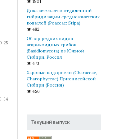
1801
Доказательство отдаленной
гибридизации среднеазиатских
ковылей (Poaceae: Stipa)
482
Обзор редких видов
9-25
агарикоидных грибов
(Basidiomycota) из Южной
Сибири, Россия
473
Харовые водоросли (Characeae,
Charophyceae) Приенисейской
Сибири (Россия)
456
6-34
Текущий выпуск