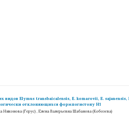
дов Elymus transbaicalensis, E. komarovii, E. sajanensis, 
ологически отклоняющихся формпогистону H1
 Никонова (Герус) , Елена Валерьевна Шабанова (Кобозева)