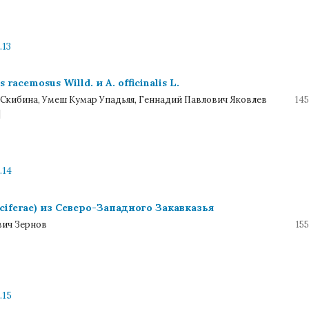
.13
cemosus Willd. и A. officinalis L.
 Скибина, Умеш Кумар Упадьяя, Геннадий Павлович Яковлев
145
|
.14
iferae) из Северо-Западного Закавказья
вич Зернов
15
.15