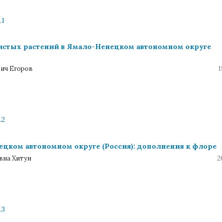
.1
истых растений в Ямало-Ненецком автономном округе
вич Егоров
1
.2
цком автономном округе (Россия): дополнения к флоре
вна Хитун
2
.3