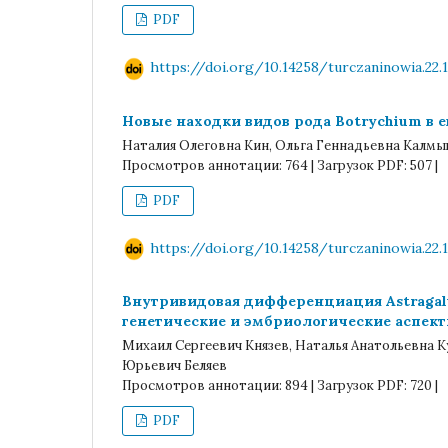
PDF
https://doi.org/10.14258/turczaninowia.22.1
Новые находки видов рода Botrychium в 
Наталия Олеговна Кин, Ольга Геннадьевна Калмы
Просмотров аннотации: 764 | Загрузок PDF: 507 |
PDF
https://doi.org/10.14258/turczaninowia.22.1
Внутривидовая дифференциация Astragalus c
генетические и эмбриологические аспек
Михаил Сергеевич Князев, Наталья Анатольевна К
Юрьевич Беляев
Просмотров аннотации: 894 | Загрузок PDF: 720 |
PDF