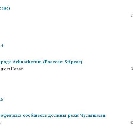
ceae)
3
.4
. рода Achnatherum (Poaceae: Stipeae)
кадюш Новак
3
.5
трофитных сообществ долины реки Чулышман
ч
4