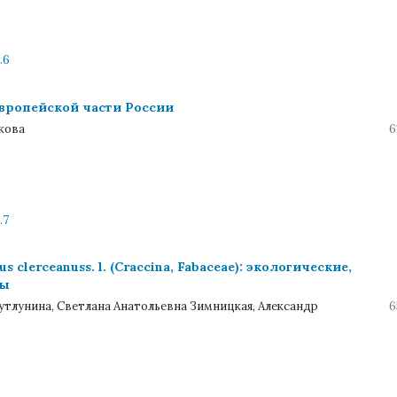
.6
европейской части России
кова
6
.7
lerceanuss. l. (Craccina, Fabaceae): экологические,
ты
утлунина, Светлана Анатольевна Зимницкая, Александр
6