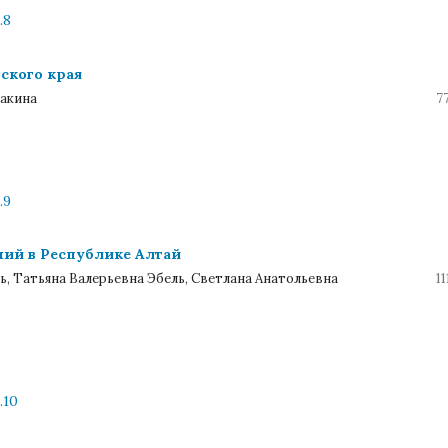
.8
мского края
Пакина
7
.9
ний в Республике Алтай
, Татьяна Валерьевна Эбель, Светлана Анатольевна
11
.10