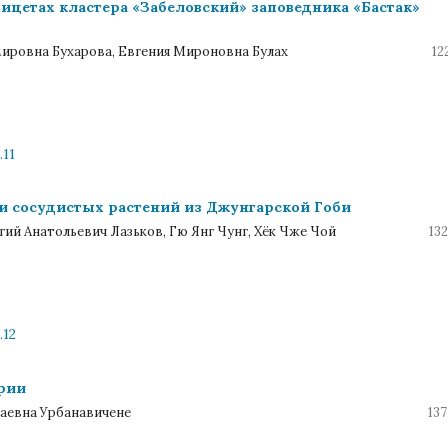
цетах кластера «Забеловский» заповедника «Бастак»
ировна Бухарова, Евгения Мироновна Булах
12
.11
и сосудистых растений из Джунгарской Гоби
ий Анатольевич Лазьков, Гю Янг Чунг, Хёк Чже Чой
13
.12
рии
аевна Урбанавичене
137