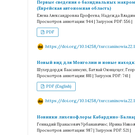
Первые сведения о базидиальных макроми
(Еврейская автономная область)
Елена Александровна Ерофеева, Надежда Владим
Просмотров аннотации: 944 | Загрузок PDF: 556 |
PDF
https://doi.org/10.14258/turczaninowia.22.1
Новый вид для Монголии и новые находк
Шухердордж Баасанмунх, Батлай Оюнцецег, Георг
Просмотров аннотации: 881 | Загрузок PDF: 741 |
PDF (English)
https://doi.org/10.14258/turczaninowia.22.1
Новинки лихенофлоры Кабардино-Балка
Геннадий Пранасович Урбанавичюс, Ирина Никол
Просмотров аннотации: 987 | Загрузок PDF: 521 |