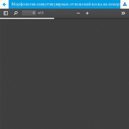
Морфология эпикутикулярных отложений воска на поверхности семенной кожуры в трибе Sileneae (Caryophyllaceae)