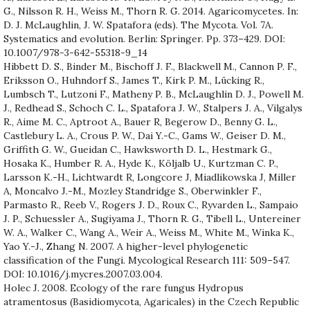
G., Nilsson R. H., Weiss M., Thorn R. G. 2014. Agaricomycetes. In:
D. J. McLaughlin, J. W. Spatafora (eds). The Mycota. Vol. 7A.
Systematics and evolution. Berlin: Springer. Pp. 373–429. DOI:
10.1007/978-3-642-55318-9_14
Hibbett D. S., Binder M., Bischoff J. F., Blackwell M., Cannon P. F.,
Eriksson O., Huhndorf S., James T., Kirk P. M., Lücking R.,
Lumbsch T., Lutzoni F., Matheny P. B., McLaughlin D. J., Powell M.
J., Redhead S., Schoch C. L., Spatafora J. W., Stalpers J. A., Vilgalys
R., Aime M. C., Aptroot A., Bauer R, Begerow D., Benny G. L.,
Castlebury L. A., Crous P. W., Dai Y.-C., Gams W., Geiser D. M.,
Griffith G. W., Gueidan C., Hawksworth D. L., Hestmark G.,
Hosaka K., Humber R. A., Hyde K., Köljalb U., Kurtzman C. P.,
Larsson K.-H., Lichtwardt R, Longcore J, Miadlikowska J, Miller
A, Moncalvo J.-M., Mozley Standridge S., Oberwinkler F.,
Parmasto R., Reeb V., Rogers J. D., Roux C., Ryvarden L., Sampaio
J. P., Schuessler A., Sugiyama J., Thorn R. G., Tibell L., Untereiner
W. A., Walker C., Wang A., Weir A., Weiss M., White M., Winka K.,
Yao Y.-J., Zhang N. 2007. A higher-level phylogenetic
classification of the Fungi. Mycological Research 111: 509–547.
DOI: 10.1016/j.mycres.2007.03.004.
Holec J. 2008. Ecology of the rare fungus Hydropus
atramentosus (Basidiomycota, Agaricales) in the Czech Republic