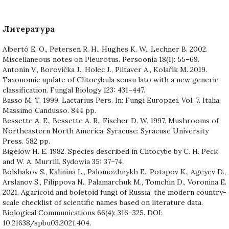
Литература
Albertó E. O., Petersen R. H., Hughes K. W., Lechner B. 2002.
Miscellaneous notes on Pleurotus. Persoonia 18(1): 55–69.
Antonín V., Borovička J., Holec J., Piltaver A., Kolařík M. 2019.
Taxonomic update of Clitocybula sensu lato with a new generic
classification. Fungal Biology 123: 431–447.
Basso M. T. 1999. Lactarius Pers. In: Fungi Europaei. Vol. 7. Italia:
Massimo Candusso. 844 pp.
Bessette A. E., Bessette A. R., Fischer D. W. 1997. Mushrooms of
Northeastern North America. Syracuse: Syracuse University
Press. 582 pp.
Bigelow H. E. 1982. Species described in Clitocybe by C. H. Peck
and W. A. Murrill. Sydowia 35: 37–74.
Bolshakov S., Kalinina L., Palomozhnykh E., Potapov K., Ageyev D.,
Arslanov S., Filippova N., Palamarchuk M., Tomchin D., Voronina E.
2021. Agaricoid and boletoid fungi of Russia: the modern country-
scale checklist of scientific names based on literature data.
Biological Communications 66(4): 316–325. DOI:
10.21638/spbu03.2021.404.