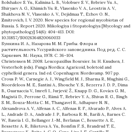
Bolshakov S. Yu., Kalinina L. B., Volobuev S. V., Rebriev Yu. A.,
Shiryaev A. G., Khimich Yu. R., Vlasenko V. A., Leostrin A. V.,
Shakhova N. V., Vlasenko A. V., Dejidmaa T., Ezhov O. N.,
Zmitrovich, I. V. 2020. New species for regional mycobiotas of
Russia. 5. Report 2020. Mikologiya i fitopatologiya [Mycology and
phytopathology] 54(6): 404–413. DOI:
10.31857/S0026364820060033
Бункина И. А., Назарова М. М. Грибы. Флора и
растительность Уссурийского заповедника. Под ред. С. С.
Харкевич. М.: Наука, 1978. С. 36–104.
Christensen M. 2008. Leucopaxillus Boursier. In: H. Knudsen, J.
Vesterholt (eds). Funga Nordica: Agaricoid, boletoid and
cyphelloid genera. 1nd ed. Copenhagen: Nordsvamp. 907 pp.
Crous P. W., Carnegie A. J., Wingfield M. J., Sharma R., Mughini G.,
Noordeloos M. E., Santini A., Shouche Y. S., Bezerra J. D. P., Dima
B., Guarnaccia V., Imrefi I., Jurjević Ž., Knapp D. G., Kovács G. M.,
Magistà D., Perrone G., Rämä T., Rebriev Y. A., Shivas R. G., Singh
S. M., Souza-Motta C. M., Thangavel R., Adhapure N. N.,
Alexandrova A. V., Alfenas A. C., Alfenas R. F., Alvarado P., Alves A.
L., Andrade D. A., Andrade J. P., Barbosa R. N., Barili A., Barnes C.
W., Baseia I. G., Bellanger J.-M., Berlanas C., Bessette A. E.,
Bessette A. R., Biketova A. Yu., Bomfim F. S., Brandrud T. E.,
Bransgrove K., Brito A. C. Q., Cano-Lira J. F., Cantillo T.,