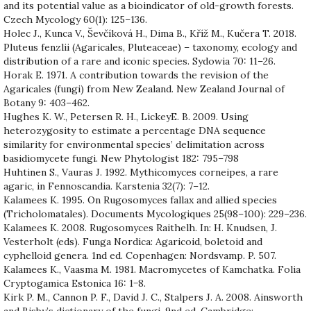
and its potential value as a bioindicator of old-growth forests.
Czech Mycology 60(1): 125–136.
Holec J., Kunca V., Ševčíková H., Dima B., Kříž M., Kučera T. 2018.
Pluteus fenzlii (Agaricales, Pluteaceae) – taxonomy, ecology and
distribution of a rare and iconic species. Sydowia 70: 11–26.
Horak E. 1971. A contribution towards the revision of the
Agaricales (fungi) from New Zealand. New Zealand Journal of
Botany 9: 403–462.
Hughes K. W., Petersen R. H., LickeyE. B. 2009. Using
heterozygosity to estimate a percentage DNA sequence
similarity for environmental species’ delimitation across
basidiomycete fungi. New Phytologist 182: 795–798
Huhtinen S., Vauras J. 1992. Mythicomyces corneipes, a rare
agaric, in Fennoscandia. Karstenia 32(7): 7–12.
Kalamees K. 1995. On Rugosomyces fallax and allied species
(Tricholomatales). Documents Mycologiques 25(98–100): 229–236.
Kalamees K. 2008. Rugosomyces Raithelh. In: H. Knudsen, J.
Vesterholt (eds). Funga Nordica: Agaricoid, boletoid and
cyphelloid genera. 1nd ed. Copenhagen: Nordsvamp. P. 507.
Kalamees K., Vaasma M. 1981. Macromycetes of Kamchatka. Folia
Cryptogamica Estonica 16: 1−8.
Kirk P. M., Cannon P. F., David J. C., Stalpers J. A. 2008. Ainsworth
and Bisby’s dictionary of the fungi. 9nd ed. Cambridge: