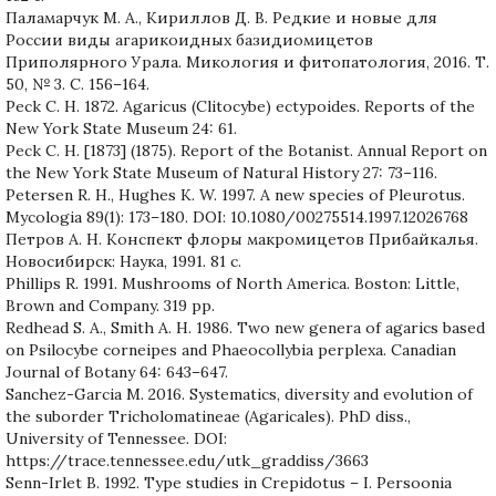
Паламарчук М. А., Кириллов Д. В. Редкие и новые для
России виды агарикоидных базидиомицетов
Приполярного Урала. Микология и фитопатология, 2016. Т.
50, № 3. С. 156–164.
Peck C. H. 1872. Agaricus (Clitocybe) ectypoides. Reports of the
New York State Museum 24: 61.
Peck C. H. [1873] (1875). Report of the Botanist. Annual Report on
the New York State Museum of Natural History 27: 73–116.
Petersen R. H., Hughes K. W. 1997. A new species of Pleurotus.
Mycologia 89(1): 173–180. DOI: 10.1080/00275514.1997.12026768
Петров А. Н. Конспект флоры макромицетов Прибайкалья.
Новосибирск: Наука, 1991. 81 с.
Phillips R. 1991. Mushrooms of North America. Boston: Little,
Brown and Company. 319 pp.
Redhead S. A., Smith A. H. 1986. Two new genera of agarics based
on Psilocybe corneipes and Phaeocollybia perplexa. Canadian
Journal of Botany 64: 643–647.
Sanchez-Garcia M. 2016. Systematics, diversity and evolution of
the suborder Tricholomatineae (Agaricales). PhD diss.,
University of Tennessee. DOI:
https://trace.tennessee.edu/utk_graddiss/3663
Senn-Irlet B. 1992. Type studies in Crepidotus – I. Persoonia