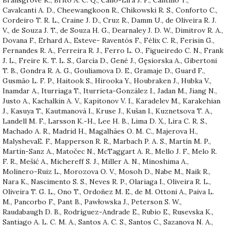
Cavalcanti A. D., Cheewangkoon R., Chikowski R. S., Conforto C.,
Cordeiro T. R. L., Craine J. D., Cruz R., Damm U., de Oliveira R. J.
V., de Souza J. T., de Souza H. G., Dearnaley J. D. W., Dimitrov R. A.,
Dovana F., Erhard A., Esteve- Raventós F., Félix C. R., Ferisin G.,
Fernandes R. A., Ferreira R. J., Ferro L. O., Figueiredo C. N., Frank
J. L., Freire K. T. L. S., García D., Gené J., Gęsiorska A., Gibertoni
T. B., Gondra R. A. G., Gouliamova D. E., Gramaje D., Guard F.,
Gusmão L. F. P., Haitook S., Hirooka Y., Houbraken J., Hubka V.,
Inamdar A., Iturriaga T., Iturrieta-González I., Jadan M., Jiang N.,
Justo A., Kachalkin A. V., Kapitonov V. I., Karadelev M., Karakehian
J., Kasuya T., Kautmanová I., Kruse J., Kušan I., Kuznetsova T. A.,
Landell M. F., Larsson K.-H., Lee H. B., Lima D. X., Lira C. R. S.,
Machado A. R., Madrid H., Magalhães O. M. C., Majerova H.,
MalyshevaE. F., Mapperson R. R., Marbach P. A. S., Martín M. P.,
Martín-Sanz A., Matočec N., McTaggart A. R., Mello J. F., Melo R.
F. R., Mešić A., Michereff S. J., Miller A. N., Minoshima A.,
Molinero-Ruiz L., Morozova O. V., Mosoh D., Nabe M., Naik R.,
Nara K., Nascimento S. S., Neves R. P., Olariaga I., Oliveira R. L.,
Oliveira T. G. L., Ono T., Ordoñez M. E., de M. Ottoni A., Paiva L.
M., Pancorbo F., Pant B., Pawłowska J., Peterson S. W.,
Raudabaugh D. B., Rodríguez-Andrade E., Rubio E., Rusevska K.,
Santiago A. L. C. M. A., Santos A. C. S., Santos C., Sazanova N. A.,