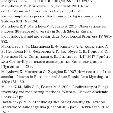
Progress 16: 625–636. DOI: 10.1007/s11557-017-1297-x
Malysheva E. F., Morozova O. V., Contu M. 2011. New
combinations in Clitocybula: a study of cystidiate
Pseudoomphalina species (Basidiomycota, Agaricomycetes).
Sydowia 63(1): 85–104.
Malysheva E. F., Malysheva V. F., Justo A. 2016. Observations on
Pluteus (Pluteaceae) diversity in South Siberia, Russia:
morphological and molecular data. Mycological Progress 15: 861–
882.
Малышева В. Ф., Малышева Е. Ф., Кияшко А. А., Коваленко А.
Е., Псурцева Н. В., Федосова А. Г., Волобуев С. В., Попов Е. С.,
Васильев Н. А., Сонникова А. Е., Филипова И. П. 2017. Грибы и
мхи Саяно-Шушенского заповедника. Конспект флоры.
Шушенское. 173 с.
Malysheva E., Morozova O., Zvyagina E. 2007. New records of the
annulate Pluteus in European and Asian Russia. Acta Mycologica
42(2): 153–160.
Muller G. M., Bills G. F., Foster M. S. 2004. Biodiversity of Fungi,
inventory and monitoring methods. Watham: Elsevier Academic
Press. 777 pp.
Паламарчук М. А. Агарикоидные базидиомицеты Печоро-
Илычского заповедника (Северный Урал). Сыктывкар, 2012.
152 с.