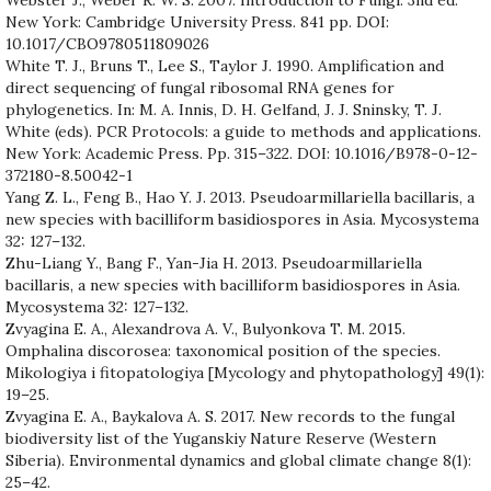
New York: Cambridge University Press. 841 pp. DOI:
10.1017/CBO9780511809026
White T. J., Bruns T., Lee S., Taylor J. 1990. Amplification and
direct sequencing of fungal ribosomal RNA genes for
phylogenetics. In: M. A. Innis, D. H. Gelfand, J. J. Sninsky, T. J.
White (eds). PCR Protocols: a guide to methods and applications.
New York: Academic Press. Pp. 315–322. DOI: 10.1016/B978-0-12-
372180-8.50042-1
Yang Z. L., Feng B., Hao Y. J. 2013. Pseudoarmillariella bacillaris, a
new species with bacilliform basidiospores in Asia. Mycosystema
32: 127–132.
Zhu-Liang Y., Bang F., Yan-Jia H. 2013. Pseudoarmillariella
bacillaris, a new species with bacilliform basidiospores in Asia.
Mycosystema 32: 127–132.
Zvyagina E. A., Alexandrova A. V., Bulyonkova T. M. 2015.
Omphalina discorosea: taxonomical position of the species.
Mikologiya i fitopatologiya [Mycology and phytopathology] 49(1):
19–25.
Zvyagina E. A., Baykalova A. S. 2017. New records to the fungal
biodiversity list of the Yuganskiy Nature Reserve (Western
Siberia). Environmental dynamics and global climate change 8(1):
25–42.