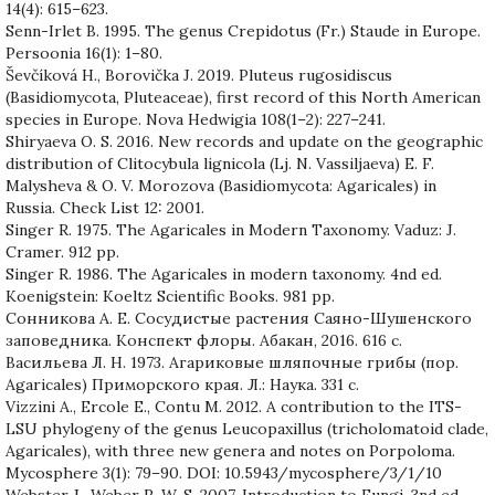
14(4): 615–623.
Senn-Irlet B. 1995. The genus Crepidotus (Fr.) Staude in Europe.
Persoonia 16(1): 1–80.
Ševčíková H., Borovička J. 2019. Pluteus rugosidiscus
(Basidiomycota, Pluteaceae), first record of this North American
species in Europe. Nova Hedwigia 108(1–2): 227–241.
Shiryaeva O. S. 2016. New records and update on the geographic
distribution of Clitocybula lignicola (Lj. N. Vassiljaeva) E. F.
Malysheva & O. V. Morozova (Basidiomycota: Agaricales) in
Russia. Check List 12: 2001.
Singer R. 1975. The Agaricales in Modern Taxonomy. Vaduz: J.
Cramer. 912 pp.
Singer R. 1986. The Agaricales in modern taxonomy. 4nd ed.
Koenigstein: Koeltz Scientific Books. 981 pp.
Сонникова А. Е. Сосудистые растения Саяно-Шушенского
заповедника. Конспект флоры. Абакан, 2016. 616 с.
Васильева Л. Н. 1973. Агариковые шляпочные грибы (пор.
Agaricales) Приморского края. Л.: Наука. 331 с.
Vizzini A., Ercole E., Contu M. 2012. A contribution to the ITS-
LSU phylogeny of the genus Leucopaxillus (tricholomatoid clade,
Agaricales), with three new genera and notes on Porpoloma.
Mycosphere 3(1): 79–90. DOI: 10.5943/mycosphere/3/1/10
Webster J., Weber R. W. S. 2007. Introduction to Fungi. 3nd ed.