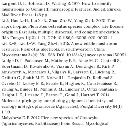
Largent D. L., Johnson D., Watling R. 1977. How to identify
mushrooms to Genus III: microscopic features. 3nd ed. Eureka:
Mad River Press. 148 pp.
Li J., Han L.-H., Liu X.-B., Zhao Zh.-W., Yang Zh. L. 2020. The
saprotrophic Pleurotus ostreatus species complex: late Eocene
origin in East Asia, multiple dispersal, and complex speciation.
IMA Fungus 11(10): 1–21. DOI: 10.1186/s43008-020-00031-1
Liu X.-B., Liu J.-W., Yang Zh.-L. 2015. A new edible mushroom
resource, Pleurotus abieticola, in southwestern China.
Mycosystema 34(4): 581–588. DOI: 10.13346/j.mycosystema.150051
Lodge D. J., Padamsee M., Matheny P. B., Aime M. C., Cantrell S.,
Boertmann D., Kovalenko A., Vizzini A., Dentinger B., Kirk P.,
Ainsworth A., Moncalvo J., Vilgalys R., Larsson E., Lücking R.,
Griffith G., Smith M. E., Norvell L., Desjardin D., Redhead S.,
Ovrebo C., Lickey E. B., Ercole E., Hughes K., Courtecuisse R.,
Young A., Binder M., Minnis A. M., Lindner D., Ortiz-Santana B.,
Haight J. E., Læssøe T., Baroni T., Geml J., Hattori T. 2014.
Molecular phylogeny, morphology, pigment chemistry and
ecology in Hygrophoraceae (Agaricales). Fungal Diversity 64(1):
1–99.
Malysheva E. F. 2017. Five new species of Conocybe
(Agaricomycetes, Bolbitiaceae) from Russia. Mycological