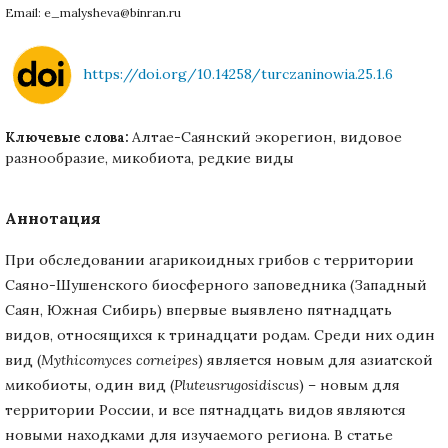
Email: e_malysheva@binran.ru
https://doi.org/10.14258/turczaninowia.25.1.6
Алтае-Саянский экорегион, видовое
Ключевые слова:
разнообразие, микобиота, редкие виды
Аннотация
При обследовании агарикоидных грибов с территории
Саяно-Шушенского биосферного заповедника (Западный
Саян, Южная Сибирь) впервые выявлено пятнадцать
видов, относящихся к тринадцати родам. Среди них один
вид (
Mythicomyces corneipes
) является новым для азиатской
микобиоты, один вид (
Pluteusrugosidiscus
) – новым для
территории России, и все пятнадцать видов являются
новыми находками для изучаемого региона. В статье