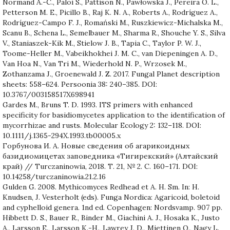
Normand A.-C., Paloi S., Pattison N., Pawłowska J., Pereira O. L.,
Petterson M. E., Picillo B., Raj K. N. A., Roberts A., Rodríguez A.,
Rodríguez-Campo F. J., Romański M., Ruszkiewicz-Michalska M.,
Scanu B., Schena L., Semelbauer M., Sharma R., Shouche Y. S., Silva
V., Staniaszek-Kik M., Stielow J. B., Tapia C., Taylor P. W. J.,
Toome-Heller M., Vabeikhokhei J. M. C., van Diepeningen A. D.,
Van Hoa N., Van Tri M., Wiederhold N. P., Wrzosek M.,
Zothanzama J., Groenewald J. Z. 2017. Fungal Planet description
sheets: 558–624. Persoonia 38: 240–385. DOI:
10.3767/003158517X698941
Gardes M., Bruns T. D. 1993. ITS primers with enhanced
specificity for basidiomycetes application to the identification of
mycorrhizae and rusts. Molecular Ecology 2: 132–118. DOI:
10.1111/j.1365-294X.1993.tb00005.x
Горбунова И. А. Новые сведения об агарикоидных
базидиомицетах заповедника «Тигирекский» (Алтайский
край) // Turczaninowia, 2018. Т. 21, № 2. С. 160–171. DOI:
10.14258/turczaninowia.21.2.16
Gulden G. 2008. Mythicomyces Redhead et A. H. Sm. In: H.
Knudsen, J. Vesterholt (eds). Funga Nordica: Agaricoid, boletoid
and cyphelloid genera. 1nd ed. Copenhagen: Nordsvamp. 907 pp.
Hibbett D. S., Bauer R., Binder M., Giachini A. J., Hosaka K., Justo
A., Larsson E., Larsson K.-H., Lawrey J. D., Miettinen O., Nagy L.