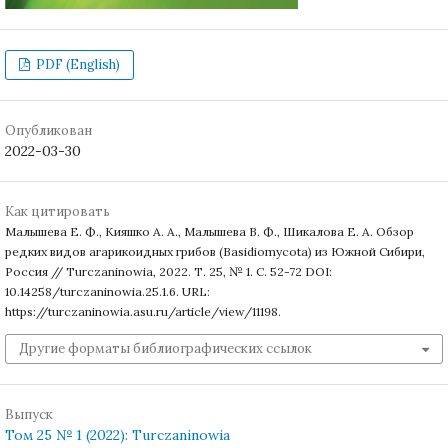
PDF (English)
Опубликован
2022-03-30
Как цитировать
Малышева Е. Ф., Кияшко А. А., Малышева В. Ф., Шикалова Е. А. Обзор
редких видов агарикоидных грибов (Basidiomycota) из Южной Сибири,
Россия // Turczaninowia, 2022. Т. 25, № 1. С. 52-72 DOI:
10.14258/turczaninowia.25.1.6. URL:
https://turczaninowia.asu.ru/article/view/11198.
Другие форматы библиографических ссылок
Выпуск
Том 25 № 1 (2022): Turczaninowia