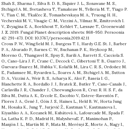
Shah S., Sharma J., Silva B. D. B., Siquier J. L., Sonawane M. S.,
Stchigel A. M., Svetasheva T., Tamakeaw N., Telleria M. T., Tiago P.
V., Tian C. M., Tkalčec Z., Tomashevskaya M. A., Truong H. H.,
Vecherskii M. V., Visagie C. M., Vizzini A., Yilmaz N., Zmitrovich I.
V., Zvyagina E. A., Boekhout T., Kehlet T., Læssøe T., Groenewald
J. Z. 2019. Fungal Planet description sheets: 868–950. Persoonia
42: 291–473. DOI: 10.3767/persoonia.2019.42.11
Crous P. W., Wingfield M. J., Burgess T. I., Hardy G.E. St. J., Barber
P. A., Alvarado P., Barnes C. W., Buchanan P. K., Heykoop M.,
Moreno G., Thangavel R., Spuy S., Barili A., Barrett S., Cacciola S.
O., Cano-Lira J. F., Crane C., Decock C., Gibertoni T. B., Guarro J.,
Guevara-Suarez M., Hubka V., Kolařík M., Lira C. R. S., Ordoñez M.
E., Padamsee M., Ryvarden L., Soares A. M., Stchigel A. M., Sutton
D. A., Vizzini A., Weir B. S., Acharya K., Aloi F., Baseia I. G.,
Blanchette R. A., Bordallo J. J., Bratek Z., Butler T., Cano-Canals J.,
Carlavilla J. R., Chander J., Cheewangkoon R., Cruz R. H. S. F., da
Silva M., Dutta A. K., Ercole E., Escobio V., Esteve-Raventós F.,
Flores J. A., Gené J., Góis J. S., Haines L., Held B. W., Horta Jung
M., Hosaka K., Jung T., Jurjević Ž., Kautman V., Kautmanova I.,
Kiyashko A. A., Kozanek M., Kubátová A., Lafourcade M., Spada F.
La, Latha K. P. D., Madrid H., MalyshevaE. F., Manimohan P.,
Manjón J. L., Martín M. P., Mata M., Merényi Z., Morte A., Nagy I.,