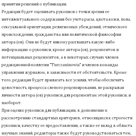
принятии решений о публикации.
Редакция будет оценивать рукописи с точки зрения ее
интеллектуального содержания без учета расы, цвета кожи, пола,
сексуальной ориентации, религиозных убеждений, этнического
происхождения, гражданства или политической философии
автора (ов).
Они не будут никому разглашать какую-либо
информацию о рукописи, кроме автора (ов), рецензентов и
потенциальных рецензентов, а в некоторых случаях членов
редакционной коллегии "Turczaninowia" и членов команды
управления журналом, в зависимости от обстоятельств.
Кроме
того, редакция будет прилагать все усилия, чтобы обеспечить
целостность процесса слепого рецензирования, не раскрывая
личности автора (ов) рукописи для рецензентам этой рукописи, и
наоборот.
При оценке рукописи для публикации, в дополнение к
рассмотрению стандартных критериев, относящихся к строгости
рукописи, качеству ее предоставления, а также ее вклад в область
научных знаний, редакторы также будут руководствоваться тем,