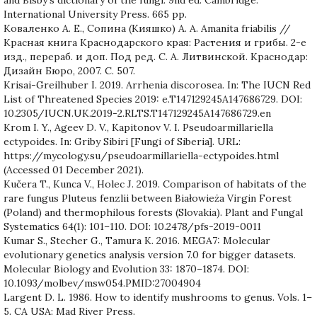
International University Press. 665 pp.
Коваленко А. Е., Сопина (Кияшко) А. А. Amanita friabilis //
Красная книга Краснодарского края: Растения и грибы. 2-е
изд., перераб. и доп. Под ред. С. А. Литвинской. Краснодар:
Дизайн Бюро, 2007. С. 507.
Krisai-Greilhuber I. 2019. Arrhenia discorosea. In: The IUCN Red
List of Threatened Species 2019: e.T147129245A147686729. DOI:
10.2305/IUCN.UK.2019-2.RLTS.T147129245A147686729.en
Krom I. Y., Ageev D. V., Kapitonov V. I. Pseudoarmillariella
ectypoides. In: Griby Sibiri [Fungi of Siberia]. URL:
https://mycology.su/pseudoarmillariella-ectypoides.html
(Accessed 01 December 2021).
Kučera T., Kunca V., Holec J. 2019. Comparison of habitats of the
rare fungus Pluteus fenzlii between Białowieża Virgin Forest
(Poland) and thermophilous forests (Slovakia). Plant and Fungal
Systematics 64(1): 101–110. DOI: 10.2478/pfs-2019-0011
Kumar S., Stecher G., Tamura K. 2016. MEGA7: Molecular
evolutionary genetics analysis version 7.0 for bigger datasets.
Molecular Biology and Evolution 33: 1870–1874. DOI:
10.1093/molbev/msw054.PMID:27004904
Largent D. L. 1986. How to identify mushrooms to genus. Vols. 1–
5. CA USA: Mad River Press.