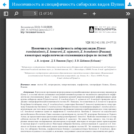
Изменчивость и специфичность сибирских видов Elymus transbaicalensis, E. komarovii, E. sajanensis, E. kronokensis (Poaceae) и некоторых морфологически отклоняющихся формпогистону H1