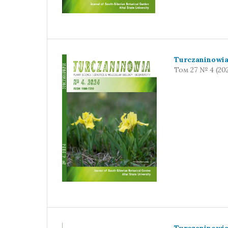
Turczaninowi
Том 27 № 4 (20
Turczaninowi