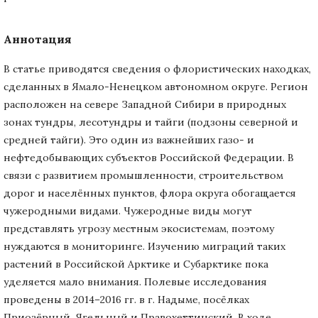
Аннотация
В статье приводятся сведения о флористических находках,
сделанных в Ямало-Ненецком автономном округе. Регион
расположен на севере Западной Сибири в природных
зонах тундры, лесотундры и тайги (подзоны северной и
средней тайги). Это один из важнейших газо- и
нефтедобывающих субъектов Российской Федерации. В
связи с развитием промышленности, строительством
дорог и населённых пунктов, флора округа обогащается
чужеродными видами. Чужеродные виды могут
представлять угрозу местным экосистемам, поэтому
нуждаются в мониторинге. Изучению миграций таких
растений в Российской Арктике и Субарктике пока
уделяется мало внимания. Полевые исследования
проведены в 2014–2016 гг. в г. Надыме, посёлках
Приозёрный, Ягельный и Правохеттинский. В ходе