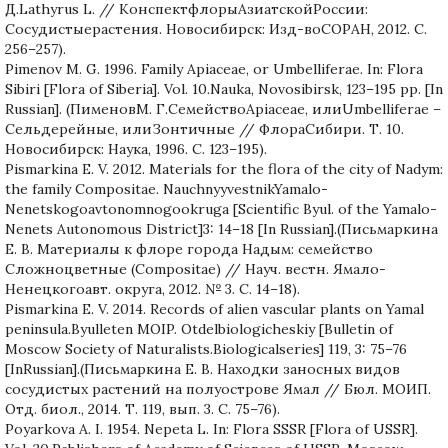
Д.Lathyrus L. // КонспектфлорыАзиатскойРоссии:
Сосудистыерастения. Новосибирск: Изд-воСОРАН, 2012. С.
256–257).
Pimenov M. G. 1996. Family Apiaceae, or Umbelliferae. In: Flora
Sibiri [Flora of Siberia]. Vol. 10.Nauka, Novosibirsk, 123–195 pp. [In
Russian]. (ПименовМ. Г.СемействоApiaceae, илиUmbelliferae –
Сельдерейные, илиЗонтичные // ФлораСибири. Т. 10.
Новосибирск: Наука, 1996. С. 123–195).
Pismarkina E. V. 2012. Materials for the flora of the city of Nadym:
the family Compositae. NauchnyyvestnikYamalo-
Nenetskogoavtonomnogookruga [Scientific Byul. of the Yamalo-
Nenets Autonomous District]3: 14–18 [In Russian].(Письмаркина
Е. В. Материалы к флоре города Надым: семейство
Сложноцветные (Сompositae) // Науч. вестн. Ямало-
Ненецкогоавт. округа, 2012. № 3. С. 14–18).
Pismarkina E. V. 2014. Records of alien vascular plants on Yamal
peninsula.Byulleten MOIP. Otdelbiologicheskiy [Bulletin of
Moscow Society of Naturalists.Biologicalseries] 119, 3: 75–76
[InRussian].(Письмаркина Е. В. Находки заносных видов
сосудистых растений на полуострове Ямал // Бюл. МОИП.
Отд. биол., 2014. Т. 119, вып. 3. С. 75–76).
Poyarkova A. I. 1954. Nepeta L. In: Flora SSSR [Flora of USSR].