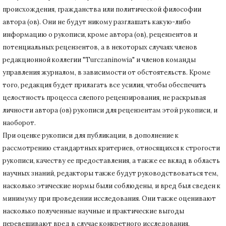
происхождения, гражданства или политической философии
автора (ов).
Они не будут никому разглашать какую-либо
информацию о рукописи, кроме автора (ов), рецензентов и
потенциальных рецензентов, а в некоторых случаях членов
редакционной коллегии "Turczaninowia" и членов команды
управления журналом, в зависимости от обстоятельств.
Кроме
того, редакция будет прилагать все усилия, чтобы обеспечить
целостность процесса слепого рецензирования, не раскрывая
личности автора (ов) рукописи для рецензентам этой рукописи, и
наоборот.
При оценке рукописи для публикации, в дополнение к
рассмотрению стандартных критериев, относящихся к строгости
рукописи, качеству ее предоставления, а также ее вклад в область
научных знаний, редакторы также будут руководствоваться тем,
насколько этические нормы были соблюдены, и вред был сведен к
минимуму при
проведении исследования.
Они также оценивают
насколько полученные научные и практические выгоды
перевешивают вред в случае конкретного исследования.