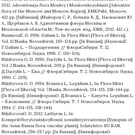
2012. Adventivnaya flora Moskvy i Moskovskoyoblasti [Adventive
flora of the Moscow and Moscow Region]. KMKPubl., Moscow,
412 pp. [InRussian]. (Майоров С. Р., Бочкин В. Д., Насимович Ю.
А., Щербаков А. В. Адвентивная флора Москвы и
Московской области.М.: Тов-во науч. изд. КМК, 2012. 412 с.).
NaumovaE. G. 1996. Galium L. In: Flora Sibiri [Flora of Siberia].
Vol. 12.Nauka, Novosibirsk, 110–124 pp. [In Russian]. (НаумоваЕ.
Г.Galium L. – Подмаренник // ФлораСибири. Т. 12.
Новосибирск: Наука, 1996. С. 110–124).
Nikiforova O. D. 1990. Dactylis L. In: Flora Sibiri [Flora of Siberia].
Vol. 2.Nauka, Novosibirsk, 209 p. [In Russian]. (НикифороваО.
Д.Dactylis L. – Ежа // ФлораСибири. Т. 2. Новосибирск: Наука,
1990. С. 209).
Nikiforova O. D. 1994. Brassica L., Lepidium L. In: Flora Sibiri
[Flora of Siberia]. Vol. 7.Nauka, Novosibirsk, 134–135, 138–144 pp.
[In Russian]. (НикифороваО. Д.Brassica L. – Капуста. Lepidium L.
– Клоповник // Флора Сибири. Т. 7. Новосибирск: Наука,
1994. С. 134–135, 138–144).
NikiforovaO. D. 2012. Lathyrus L. In:
KonspektfloryAziatskoyRossii: sosudistyyerasteniya [Synopsis of
the Asian Russia flora: vascular plants]. Izdatelstvo SO RAN,
Novosibirsk, 256–257 pp. [In Russian]. (НикифороваО.