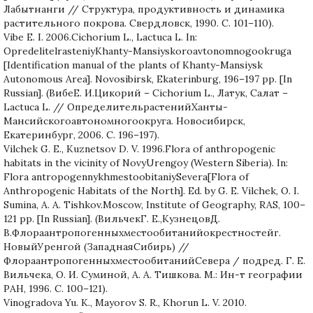
Лабытнанги // Структура, продуктивность и динамика
растительного покрова. Свердловск, 1990. С. 101–110).
Vibe E. I. 2006.Cichorium L., Lactuca L. In:
OpredelitelrasteniyKhanty-Mansiyskoroavtonomnogookruga
[Identification manual of the plants of Khanty-Mansiysk
Autonomous Area]. Novosibirsk, Ekaterinburg, 196–197 pp. [In
Russian]. (ВибеЕ. И.Цикорий – Cichorium L., Латук, Салат –
Lactuca L. // ОпределительрастенийХанты-
Мансийскогоавтономногоокруга. Новосибирск,
Екатеринбург, 2006. C. 196–197).
Vilchek G. E., Kuznetsov D. V. 1996.Flora of anthropogenic
habitats in the vicinity of NovyUrengoy (Western Siberia). In:
Flora antropogennykhmestoobitaniySevera[Flora of
Anthropogenic Habitats of the North]. Ed. by G. E. Vilchek, O. I.
Sumina, A. A. Tishkov.Moscow, Institute of Geography, RAS, 100–
121 pp. [In Russian]. (ВильчекГ. Е.,КузнецовД.
В.Флораантропогенныхместообитанийокрестностейг.
НовыйУренгой (ЗападнаяСибирь) //
ФлораантропогенныхместообитанийСевера / подред. Г. Е.
Вильчека, О. И. Суминой, А. А. Тишкова. М.: Ин-т географии
РАН, 1996. С. 100–121).
Vinogradova Yu. K., Mayorov S. R., Khorun L. V. 2010.