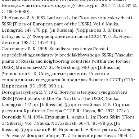
Ненецком автономном округе // Бот.журн., 2017. Т. 102, № 12.
С. 1663–1680).
Chefranova Z. V. 1987. Lathyrus L. In: Flora yevropeyskoychasti
SSSR [Flora of European part of the USSR]. Vol. 6.Nauka,
Leningrad, 147–170 pp. [In Russian]. (Чефранова З. В.Чина –
Lathyrus L. // ФлораевропейскойчастиСССР. Т. 6. Л.: Наука,
Лен.отд. 1987. С. 147–170).
Czerepanov S. K. 1995. Sosudistye rasteniya Rossii i
sopredelnykhgosudarstv (v predelakhbyvshego SSSR) [Vascular
plants of Russia and neighboring countries (within the former
USSR].Mirisemia–XCV, St. Petersburg, 990 pp. [InRussian].
(Черепанов С. К. Сосудистые растения России и
сопредельных государств (в пределах бывшего СССР).СПб.:
Мирисемья–95, 1995. 990 с.).
Dorogostayskaya E. V. 1972. SornyerasteniyaKraynegoSevera
SSSR [Weed plants of the Far North of the USSR].Nauka,
Leningrad, 172 pp. [InRussian]. (Дорогостайская Е. В. Сорные
растения Крайнего Севера СССР.Л.: Наука, ЛО, 1972. 172 с.).
Doronkin V. M. 1994. Erysimum L. Arabis L. In: Flora Sibiri [Flora
of Siberia]. Vol. 7.Nauka, Novosibirsk, 66–70, 85–88 pp. [In
Russian]. (ДоронькинВ. М. Erysimum L. – Желтушник. ArabisL.
– Резуха // Флора Сибири. Т. 7. Новосибирск: Наука, 1994. С.