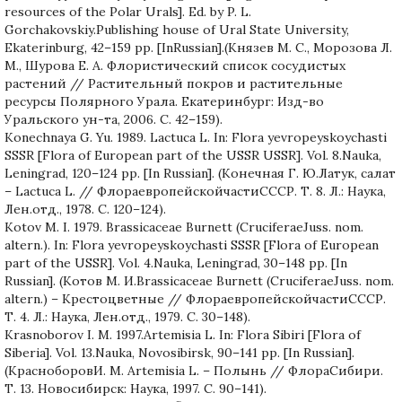
resources of the Polar Urals]. Ed. by P. L.
Gorchakovskiy.Publishing house of Ural State University,
Ekaterinburg, 42–159 pp. [InRussian].(Князев М. С., Морозова Л.
М., Шурова Е. А. Флористический список сосудистых
растений // Растительный покров и растительные
ресурсы Полярного Урала. Екатеринбург: Изд-во
Уральского ун-та, 2006. С. 42–159).
Konechnaya G. Yu. 1989. Lactuca L. In: Flora yevropeyskoychasti
SSSR [Flora of European part of the USSR USSR]. Vol. 8.Nauka,
Leningrad, 120–124 pp. [In Russian]. (Конечная Г. Ю.Латук, салат
– Lactuca L. // ФлораевропейскойчастиСССР. Т. 8. Л.: Наука,
Лен.отд., 1978. С. 120–124).
Kotov M. I. 1979. Brassicaceae Burnett (CruciferaeJuss. nom.
altern.). In: Flora yevropeyskoychasti SSSR [Flora of European
part of the USSR]. Vol. 4.Nauka, Leningrad, 30–148 pp. [In
Russian]. (Котов М. И.Brassicaceae Burnett (CruciferaeJuss. nom.
altern.) – Крестоцветные // ФлораевропейскойчастиСССР.
Т. 4. Л.: Наука, Лен.отд., 1979. С. 30–148).
Krasnoborov I. M. 1997.Artemisia L. In: Flora Sibiri [Flora of
Siberia]. Vol. 13.Nauka, Novosibirsk, 90–141 pp. [In Russian].
(КрасноборовИ. М. Artemisia L. – Полынь // ФлораСибири.
Т. 13. Новосибирск: Наука, 1997. С. 90–141).