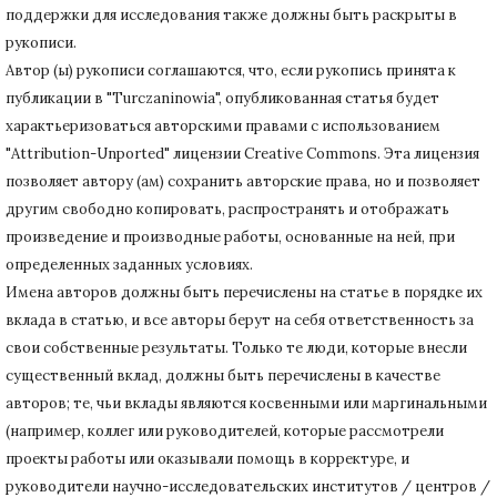
поддержки для исследования также должны быть раскрыты в
рукописи.
Автор (ы) рукописи соглашаются, что, если рукопись принята к
публикации в "Turczaninowia", опубликованная статья будет
характьеризоваться авторскими правами с использованием
"Attribution-Unported" лицензии Creative Commons.
Эта лицензия
позволяет автору (ам) сохранить авторские права, но и позволяет
другим свободно копировать, распространять и отображать
произведение и производные работы, основанные на ней, при
определенных заданных условиях.
Имена авторов должны быть перечислены на статье в порядке их
вклада в статью, и все авторы берут на себя ответственность за
свои собственные результаты.
Только те люди, которые внесли
существенный вклад, должны быть перечислены в качестве
авторов;
те, чьи вклады являются косвенными или маргинальными
(например, коллег или руководителей, которые рассмотрели
проекты работы или оказывали помощь в корректуре, и
руководители научно-исследовательских институтов / центров /