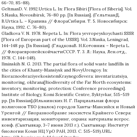
66–70, 85–88).
GeltmanD. V. 1992.Urtica L. In: Flora Sibiri [Flora of Siberia]. Vol.
5.Nauka, Novosibirsk, 76–80 pp. [In Russian]. (ГельтманД.
В.Urtica L. – Крапива // ФлораСибири. Т. 5. Новосибирск:
Наука, 1992. С. 76–80).
Gladkova V. N. 1978. Nepeta L. In: Flora yevropeyskoychasti SSSR
[Flora of European part of the USSR]. Vol. 3.Nauka, Leningrad,
144–148 pp. [In Russian]. (ГладковаВ. Н.Котовник – Nepeta L.
// ФлораевропейскойчастиСССР. Т. 3. Л.: Наука, Лен.отд.,
1978. С. 144–148).
Ilminskih N. G. 2013. The partial flora of solid waste landfills in
the cities of Khanty-Mansiysk and NovyUrengoy. In:
BioraznoobraziyeekosistemKraynegoSevera: inventarizatsiya,
monitoring, okhrana[Biodiversity of the Far North ecosystems:
inventory, monitoring, protection: Conference proceedings].
Institute of Biology, Komi Scientific Centre, Syktyvkar, 515–519
pp. [In Russian].(Ильминских Н. Г. Парциальная флора
полигонов ТБО (свалок) городов Ханты-Мансийск и Новый
Уренгой // Биоразнообразие экосистем Крайнего Севера:
инвентаризация, мониторинг, охрана: материалы всерос.
конф. (Сыктывкар, 3–7 июня 2013 г.). Сыктывкар: Институт
биологии Коми НЦ УрО РАН, 2013. С. 515–519).URL: