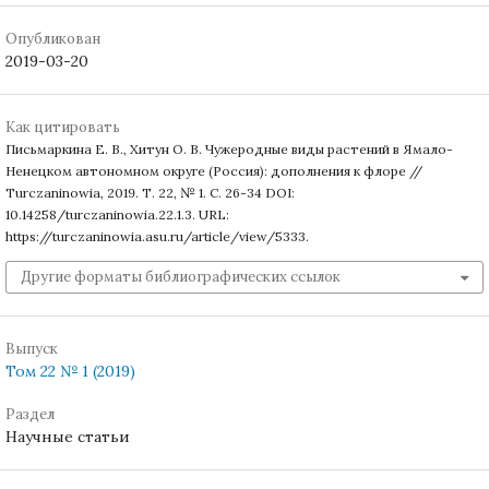
Опубликован
2019-03-20
Как цитировать
Письмаркина Е. В., Хитун О. В. Чужеродные виды растений в Ямало-
Ненецком автономном округе (Россия): дополнения к флоре //
Turczaninowia, 2019. Т. 22, № 1. С. 26-34 DOI:
10.14258/turczaninowia.22.1.3. URL:
https://turczaninowia.asu.ru/article/view/5333.
Другие форматы библиографических ссылок
Выпуск
Том 22 № 1 (2019)
Раздел
Научные статьи