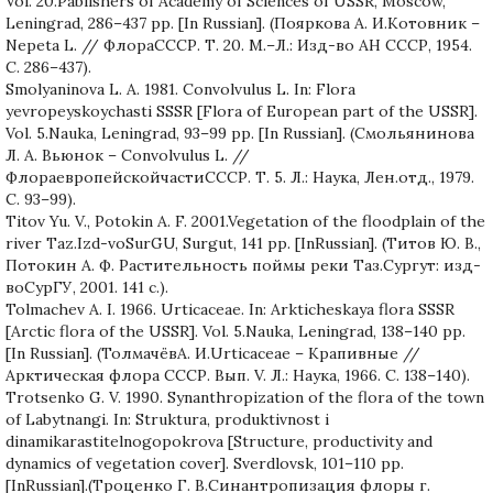
Vol. 20.Pablishers of Academy of Sciences of USSR, Moscow,
Leningrad, 286–437 pp. [In Russian]. (Пояркова А. И.Котовник –
Nepeta L. // ФлораСССР. Т. 20. М.–Л.: Изд-во АН СССР, 1954.
С. 286–437).
Smolyaninova L. A. 1981. Convolvulus L. In: Flora
yevropeyskoychasti SSSR [Flora of European part of the USSR].
Vol. 5.Nauka, Leningrad, 93–99 pp. [In Russian]. (Смольянинова
Л. А. Вьюнок – Convolvulus L. //
ФлораевропейскойчастиСССР. Т. 5. Л.: Наука, Лен.отд., 1979.
С. 93–99).
Titov Yu. V., Potokin A. F. 2001.Vegetation of the floodplain of the
river Taz.Izd-voSurGU, Surgut, 141 pp. [InRussian]. (Титов Ю. В.,
Потокин А. Ф. Растительность поймы реки Таз.Сургут: изд-
воСурГУ, 2001. 141 с.).
Tolmachev A. I. 1966. Urticaceae. In: Arkticheskaya flora SSSR
[Arctic flora of the USSR]. Vol. 5.Nauka, Leningrad, 138–140 pp.
[In Russian]. (ТолмачёвА. И.Urticaceae – Крапивные //
Арктическая флора СССР. Вып. V. Л.: Наука, 1966. С. 138–140).
Trotsenko G. V. 1990. Synanthropization of the flora of the town
of Labytnangi. In: Struktura, produktivnost i
dinamikarastitelnogopokrova [Structure, productivity and
dynamics of vegetation cover]. Sverdlovsk, 101–110 pp.
[InRussian].(Троценко Г. В.Синантропизация флоры г.