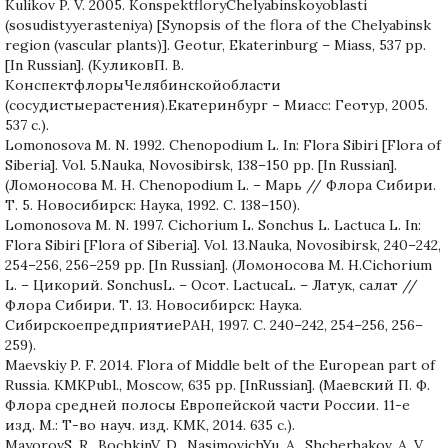
Kulikov P. V. 2005. KonspektfloryChelyabinskoyoblasti
(sosudistyyerasteniya) [Synopsis of the flora of the Chelyabinsk
region (vascular plants)]. Geotur, Ekaterinburg – Miass, 537 pp.
[In Russian]. (КуликовП. В.
КонспектфлорыЧелябинскойобласти
(сосудистыерастения).Екатеринбург – Миасс: Геотур, 2005.
537 с.).
Lomonosova M. N. 1992. Chenopodium L. In: Flora Sibiri [Flora of
Siberia]. Vol. 5.Nauka, Novosibirsk, 138–150 pp. [In Russian].
(Ломоносова М. Н. Chenopodium L. – Марь // Флора Сибири.
Т. 5. Новосибирск: Наука, 1992. С. 138–150).
Lomonosova M. N. 1997. Cichorium L. Sonchus L. Lactuca L. In:
Flora Sibiri [Flora of Siberia]. Vol. 13.Nauka, Novosibirsk, 240–242,
254–256, 256–259 pp. [In Russian]. (Ломоносова М. Н.Cichorium
L. – Цикорий. SonchusL. – Осот. LactucaL. – Латук, салат //
Флора Сибири. Т. 13. Новосибирск: Наука.
СибирскоепредприятиеРАН, 1997. С. 240–242, 254–256, 256–
259).
Maevskiy P. F. 2014. Flora of Middle belt of the European part of
Russia. KMKPubl., Moscow, 635 pp. [InRussian]. (Маевский П. Ф.
Флора средней полосы Европейской части России. 11-е
изд. М.: Т-во науч. изд. КМК, 2014. 635 с.).
MayorovS. R., BochkinV. D., NasimovichYu. A., Shcherbakov, A. V.