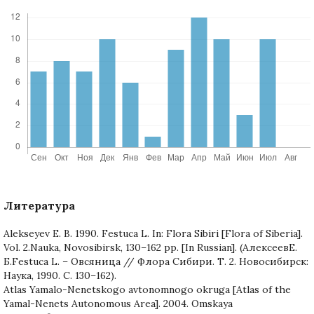
Литература
Alekseyev E. B. 1990. Festuca L. In: Flora Sibiri [Flora of Siberia].
Vol. 2.Nauka, Novosibirsk, 130–162 pp. [In Russian]. (АлексеевЕ.
Б.Festuca L. – Овсяница // Флора Сибири. Т. 2. Новосибирск:
Наука, 1990. С. 130–162).
Atlas Yamalo-Nenetskogo avtonomnogo okruga [Atlas of the
Yamal-Nenets Autonomous Area]. 2004. Omskaya