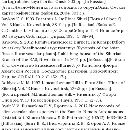
kartograficheskaya fabrika, Omsk, 303 pp. [In Russian].
(АтласЯмало-Ненецкого автономного округа.Омск: Омская
картографическая фабрика, 2004. 303 с.).
Baykov K. S. 1993. Dianthus L. In: Flora Sibiri [Flora of Siberia].
Vol. 6.Nauka, Novosibirsk, 88–94 pp. [In Russian]. (БайковК.
С.Dianthus L. – Гвоздика // ФлораСибири. Т. 6. Новосибирск:
ВО «Наука», Сиб. издат. фирма, 1993. С. 88–94).
BaykovK. S. 2012. Family Brassicaceae Burnett. In: Konspektflory
Aziatskoy Rossii: sosudistyyerasteniya [Synopsis of the Asian
Russia flora: vascular plants]. Publishing house of the Siberian
Branch of the RAS, Novosibirsk, 152–171 pp. [InRussian].(Байков
К. С. Семейство BrassicaceaeBurnett // Конспект флоры
Азиатской России: Сосудистые растения. Новосибирск:
Изд-во СО РАН, 2012. С. 152–171).
BoldyrevaN. M. 1997. LeucanthemumHill.In: Flora Sibiri [Flora of
Siberia]. Vol. 13.Nauka, Novosibirsk, 72–73 pp. [In Russian].
(БолдыреваН. М.Lucanthemum Hill. – Нивяник // Флора
Сибири. Т. 13. Новосибирск: Наука, 1997. С. 72–73).
Byalt V. V., Pismarkina E. V., Egorov A. A. 2017. New records of
alien vascular plant species in the Yamalo-Nenets Autonomous
District.Bot. Zhurn.(Moscow & St.Petersburg) 102(12): 1663–1680
[InRussian]. (Бялт В. В., Письмаркина Е. В., Егоров А. А. Новые
находки заносных видов сосудистых растений в Ямало-