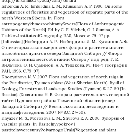
http://ib.komisc.ru/add/conf/tundra
Ishbirdin A. R., Ishbirdina L. M., Khusainov A. F. 1996. On some
regularities of floristics and vegetation of separate parts of the
north Western Siberia. In: Flora
antropogennykhmestoobitaniySevera[Flora of Anthropogenic
Habitats of the North]. Ed. by G. E. Vilchek, O. I. Sumina, A. A.
Tishkov.InstituteofGeography, RAS, Moscow, 79–97 pp.
[InRussian].(Ишбирдин А. Р., Ишбирдина Л. М., Хусаинов А. Ф.
О некоторых закономерностях флоры и растительности
населённых пунктов севера Западной Сибири // Флора
антропогенных местообитаний Севера / под ред. Г. Е.
Вильчека, О. И. Суминой, А. А. Тишкова. М.: Ин-т географии
РАН, 1996. С.79–97).
Khozyainova N. V. 2007. Flora and vegetation of north taiga in
the Pur district, Tyumen oblast (West Siberian North). Byull.of
Ecology, Forestry and Landscape Studies (Tyumen) 8: 27–50 [In
Russian]. (Хозяинова Н. В. Флора и растительность северной
тайги Пуровского района Тюменской области (север
Западной Сибири) // Вестн. экологии, лесоведения и
ландшафтоведения, 2007. № 8.С. 27–50).
Knyazev M. S., Morozova L. M., Shurova E. A. 2006. Synopsis of
vascular plants. In: Rasitelnyypokrov i
pastitelnyyeresursyPolyarnogoUrala[Vegetation and plant