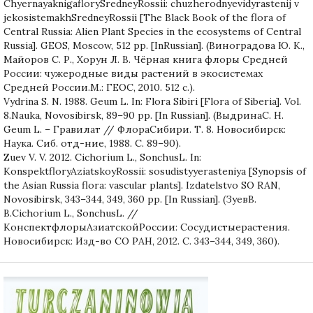
ChyernayaknigaflorySredneyRossii: chuzherodnyevidyrastenij v
jekosistemakhSredneyRossii [The Black Book of the flora of
Central Russia: Alien Plant Species in the ecosystems of Central
Russia]. GEOS, Moscow, 512 pp. [InRussian]. (Виноградова Ю. К.,
Майоров С. Р., Хорун Л. В. Чёрная книга флоры Средней
России: чужеродные виды растений в экосистемах
Средней России.М.: ГЕОС, 2010. 512 с.).
Vydrina S. N. 1988. Geum L. In: Flora Sibiri [Flora of Siberia]. Vol.
8.Nauka, Novosibirsk, 89–90 pp. [In Russian]. (ВыдринаС. Н.
Geum L. – Гравилат // ФлораСибири. Т. 8. Новосибирск:
Наука. Сиб. отд-ние, 1988. С. 89–90).
Zuev V. V. 2012. Cichorium L., SonchusL. In:
KonspektfloryAziatskoyRossii: sosudistyyerasteniya [Synopsis of
the Asian Russia flora: vascular plants]. Izdatelstvo SO RAN,
Novosibirsk, 343–344, 349, 360 pp. [In Russian]. (ЗуевВ.
В.Cichorium L., SonchusL. //
КонспектфлорыАзиатскойРоссии: Сосудистыерастения.
Новосибирск: Изд-во СО РАН, 2012. С. 343–344, 349, 360).