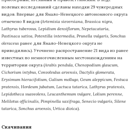
полевых исследований сделаны находки 29 чужеродных
видов. Впервые для Ямало-Ненецкого автономного округа
отмечено 8 видов (
Artemisia
sieversiana
,
Brassica
nigra
,
Lathyrus
tuberosus
,
Lepidium
densiflorum
,
Nepetacataria
,
Pastinaca
sativa
,
Potentilla
intermedia
,
Prunella
vulgaris
,
Sonchus
oleraceus
ранее для Ямало-Ненецкого округа не
приводились). Уточнено распространение 21 вида из ранее
известных по немногочисленным местонахождениям на
территории округа (
Arabis
pendula
,
Chenopodium
glaucum
,
Cichorium
intybus
,
Convolvulus
arvensis
,
Dactylis
glomerata
,
Erysimum
hieracifolium
,
Galium
mollugo
,
Geum
aleppicum
,
Festuca
pratensis
,
Hordeum
jubatum
,
Lactuca
tatarica
,
Lathyrus
pratensis
,
Lepidotheca
suaveolens
,
Leucanthemum
vulgare
,
Lolium
perenne
,
Melilotus
officinalis
,
Pimpinella
saxifraga
,
Senecio
vulgaris
,
Silene
tatarica
,
Sonchus arvensis
,
Urtica dioica
).
Скачивания