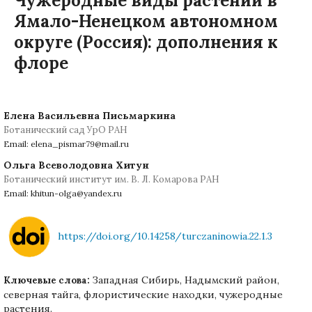
Чужеродные виды растений в
Ямало-Ненецком автономном
округе (Россия): дополнения к
флоре
Елена Васильевна Письмаркина
Ботанический сад УрО РАН
Email: elena_pismar79@mail.ru
Ольга Всеволодовна Хитун
Ботанический институт им. В. Л. Комарова РАН
Email: khitun-olga@yandex.ru
https://doi.org/10.14258/turczaninowia.22.1.3
Западная Сибирь, Надымский район,
Ключевые слова:
северная тайга, флористические находки, чужеродные
растения.