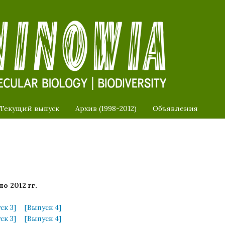
Текущий выпуск
Архив (1998-2012)
Объявления
по 2012 гг.
ск 3]
[Выпуск 4]
ск 3]
[Выпуск 4]