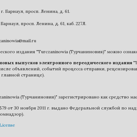
г. Барнаул, просп. Ленина, д. 61.
Барнаул, просп. Ленина, д. 61, каб. 227Л.
zaninowia@mail.ru
ского издания "Turczaninowia (Турчаниновия)" можно озна
новых выпусков электронного переодического издания
"T
исле объявлений, событий процесса отправки, рецензирован
 главной странице).
aninowia (Турчаниновия)" зарегистрировано как средство м
 от 30 ноября 2011 г. выдано Федеральной службой по над
омнадзор).
License