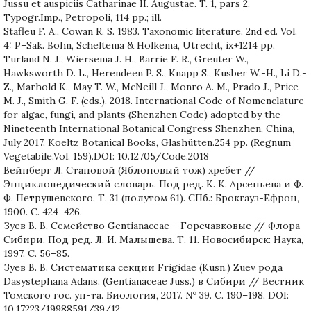
Jussu et auspiciis Catharinae II. Augustae. T. 1, pars 2.
Typogr.Imp., Petropoli, 114 pp.; ill.
Stafleu F. A., Cowan R. S. 1983. Taxonomic literature. 2nd ed. Vol.
4: P–Sak. Bohn, Scheltema & Holkema, Utrecht, ix+1214 pp.
Turland N. J., Wiersema J. H., Barrie F. R., Greuter W.,
Hawksworth D. L., Herendeen P. S., Knapp S., Kusber W.-H., Li D.-
Z., Marhold K., May T. W., McNeill J., Monro A. M., Prado J., Price
M. J., Smith G. F. (eds.). 2018. International Code of Nomenclature
for algae, fungi, and plants (Shenzhen Code) adopted by the
Nineteenth International Botanical Congress Shenzhen, China,
July 2017. Koeltz Botanical Books, Glashütten.254 pp. (Regnum
Vegetabile.Vol. 159).DOI: 10.12705/Code.2018
Вейнберг Л. Становой (Яблоновый тож) хребет //
Энциклопедический словарь. Под ред. К. К. Арсеньева и Ф.
Ф. Петрушевского. Т. 31 (полутом 61). СПб.: Брокгауз-Ефрон,
1900. С. 424–426.
Зуев В. В. Семейство Gentianaceae – Горечавковые // Флора
Сибири. Под ред. Л. И. Малышева. Т. 11. Новосибирск: Наука,
1997. С. 56–85.
Зуев В. В. Систематика секции Frigidae (Kusn.) Zuev рода
Dasystephana Adans. (Gentianaceae Juss.) в Сибири // Вестник
Томского гос. ун-та. Биология, 2017. № 39. С. 190–198. DOI:
10.17223/19988591/39/12