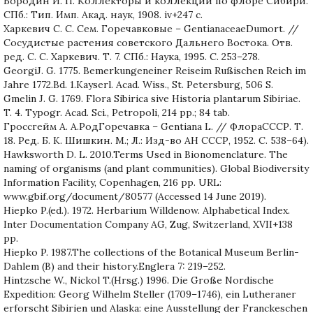
Бородин И. П. Коллекторы и коллекции по флоре Сибири.
СПб.: Тип. Имп. Акад. наук, 1908. iv+247 с.
Харкевич С. С. Сем. Горечавковые – GentianaceaeDumort. //
Сосудистые растения советского Дальнего Востока. Отв.
ред. С. С. Харкевич. Т. 7. СПб.: Наука, 1995. С. 253–278.
GeorgiJ. G. 1775. Bemerkungeneiner Reiseim Rußischen Reich im
Jahre 1772.Bd. 1.Kayserl. Acad. Wiss., St. Petersburg, 506 S.
Gmelin J. G. 1769. Flora Sibirica sive Historia plantarum Sibiriae.
T. 4. Typogr. Acad. Sci., Petropoli, 214 pp.; 84 tab.
Гроссгейм А. А.РодГоречавка – Gentiana L. // ФлораСССР. Т.
18. Ред. Б. К. Шишкин. М.; Л.: Изд-во АН СССР, 1952. С. 538–64).
Hawksworth D. L. 2010.Terms Used in Bionomenclature. The
naming of organisms (and plant communities). Global Biodiversity
Information Facility, Copenhagen, 216 pp. URL:
www.gbif.org/document/80577 (Accessed 14 June 2019).
Hiepko P.(ed.). 1972. Herbarium Willdenow. Alphabetical Index.
Inter Documentation Company AG, Zug, Switzerland, XVII+138
pp.
Hiepko P. 1987.The collections of the Botanical Museum Berlin-
Dahlem (B) and their history.Englera 7: 219–252.
Hintzsche W., Nickol T.(Hrsg.) 1996. Die Große Nordische
Expedition: Georg Wilhelm Steller (1709–1746), ein Lutheraner
erforscht Sibirien und Alaska: eine Ausstellung der Franckeschen