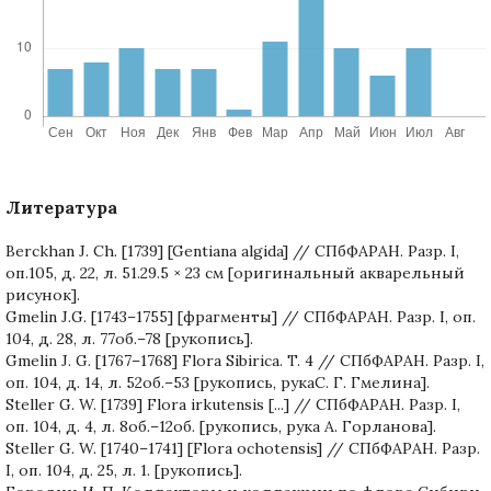
Литература
Berckhan J. Ch. [1739] [Gentiana algida] // СПбФАРАН. Разр. I,
оп.105, д. 22, л. 51.29.5 × 23 см [оригинальный акварельный
рисунок].
Gmelin J.G. [1743–1755] [фрагменты] // СПбФАРАН. Разр. I, оп.
104, д. 28, л. 77об.–78 [рукопись].
Gmelin J. G. [1767–1768] Flora Sibirica. T. 4 // СПбФАРАН. Разр. I,
оп. 104, д. 14, л. 52об.–53 [рукопись, рукаС. Г. Гмелина].
Steller G. W. [1739] Flora irkutensis [...] // СПбФАРАН. Разр. I,
оп. 104, д. 4, л. 8об.–12об. [рукопись, рука А. Горланова].
Steller G. W. [1740–1741] [Flora ochotensis] // СПбФАРАН. Разр.
I, оп. 104, д. 25, л. 1. [рукопись].