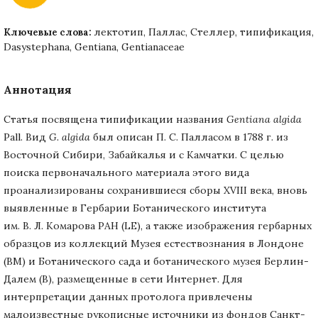
лектотип, Паллас, Стеллер, типификация,
Ключевые слова:
Dasystephana, Gentiana, Gentianaceae
Аннотация
Статья посвящена типификации названия
Gentiana algida
Pall. Вид
G.
algida
был описан П. С. Палласом в 1788 г. из
Восточной Сибири, Забайкалья и с Камчатки. С целью
поиска первоначального материала этого вида
проанализированы сохранившиеся сборы XVIII века, вновь
выявленные в Гербарии Ботанического института
им. В. Л. Комарова РАН (LE), а также изображения гербарных
образцов из коллекций Музея естествознания в Лондоне
(ВМ) и Ботанического сада и ботанического музея Берлин-
Далем (B), размещенные в сети Интернет. Для
интерпретации данных протолога привлечены
малоизвестные рукописные источники из фондов Санкт-