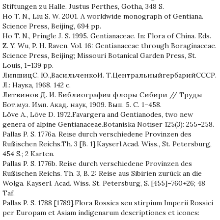
Stiftungen zu Halle. Justus Perthes, Gotha, 348 S.
Ho T. N., Liu S. W. 2001. A worldwide monograph of Gentiana.
Science Press, Beijing, 694 pp.
Ho T. N., Pringle J. S. 1995. Gentianaceae. In: Flora of China. Eds.
Z. Y. Wu, P. H. Raven. Vol. 16: Gentianaceae through Boraginaceae.
Science Press, Beijing; Missouri Botanical Garden Press, St.
Louis, 1–139 pp.
ЛипшицС. Ю.,ВасильченкоИ. Т.ЦентральныйгербарийСССР.
Л.: Наука, 1968. 142 с.
Литвинов Д. И. Библиография флоры Сибири // Труды
Бот.муз. Имп. Акад. наук, 1909. Вып. 5. С. 1–458.
Löve A., Löve D. 1972.Favargera and Gentianodes, two new
genera of alpine Gentianaceae.Botaniska Notiser 125(3): 255–258.
Pallas P. S. 1776a. Reise durch verschiedene Provinzen des
Rußischen Reichs.Th. 3 [B. 1].Kayserl.Acad. Wiss., St. Petersburg,
454 S.; 2 Karten.
Pallas P. S. 1776b. Reise durch verschiedene Provinzen des
Rußischen Reichs. Th. 3, B. 2: Reise aus Sibirien zurück an die
Wolga. Kayserl. Acad. Wiss. St. Petersburg, S. [455]–760+26; 48
Taf.
Pallas P. S. 1788 [1789].Flora Rossica seu stirpium Imperii Rossici
per Europam et Asiam indigenarum descriptiones et icones: