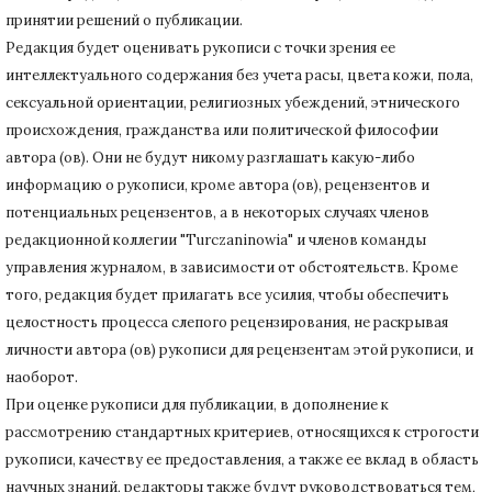
принятии решений о публикации.
Редакция будет оценивать рукописи с точки зрения ее
интеллектуального содержания без учета расы, цвета кожи, пола,
сексуальной ориентации, религиозных убеждений, этнического
происхождения, гражданства или политической философии
автора (ов).
Они не будут никому разглашать какую-либо
информацию о рукописи, кроме автора (ов), рецензентов и
потенциальных рецензентов, а в некоторых случаях членов
редакционной коллегии "Turczaninowia" и членов команды
управления журналом, в зависимости от обстоятельств.
Кроме
того, редакция будет прилагать все усилия, чтобы обеспечить
целостность процесса слепого рецензирования, не раскрывая
личности автора (ов) рукописи для рецензентам этой рукописи, и
наоборот.
При оценке рукописи для публикации, в дополнение к
рассмотрению стандартных критериев, относящихся к строгости
рукописи, качеству ее предоставления, а также ее вклад в область
научных знаний, редакторы также будут руководствоваться тем,