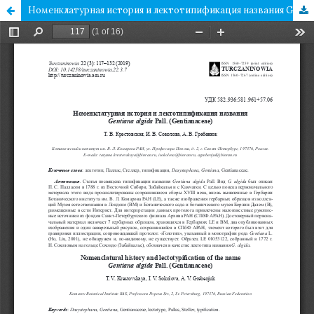
Номенклатурная история и лектотипификация названия Gentiana algida Pall. (Gentianaceae)