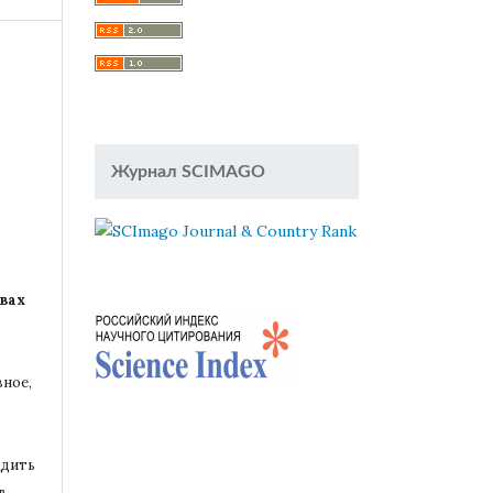
Журнал SCIMAGO
вах
вное,
удить
в