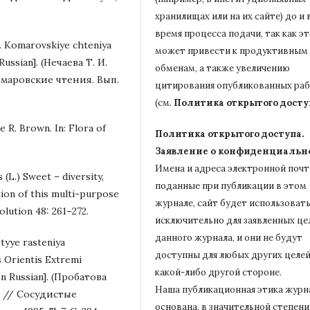
хранилищах или на их сайте) до и 
время процесса подачи, так как э
ai. Komarovskiye chteniya
может привести к продуктивным
Russian]. (Нечаева Т. И.
обменам, а также увеличению
маровские чтения. Вып.
цитирования опубликованных ра
(см.
Политика открытого досту
e R. Brown. In: Flora of
Политика открытого доступа.
Заявление о конфиденциальн
Имена и адреса электронной почт
 (L.) Sweet – diversity,
поданные при публикации в этом
tion of this multi-purpose
журнале, сайт будет использовать
lution 48: 261–272.
исключительно для заявленных це
данного журнала, и они не будут
styye rasteniya
доступны для любых других целей
 Orientis Extremi
какой-либо другой стороне.
[In Russian]. (Пробатова
Наша публикационная этика журн
. // Сосудистые
основана, в значительной степени,