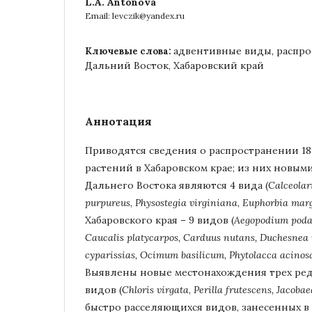
L.A. Antonova
Email: levczik@yandex.ru
адвентивные виды, распро
Ключевые слова:
Дальний Восток, Хабаровский край
Аннотация
Приводятся сведения о распространении 1
растений в Хабаровском крае; из них новым
Дальнего Востока являются 4 вида (
Calceola
purpureus
,
Physostegia
virginiana
,
Euphorbia
mar
Хабаровского края – 9 видов (
Aegopodium
poda
Caucalis
platycarpos,
Carduus
nutans,
Duchesnea
cyparissias,
Ocimum
basilicum
,
Phytolacca
acinos
Выявлены новые местонахождения трех ре
видов (
Chloris
virgata
,
Perilla
frutescens,
Jacoba
быстро расселяющихся видов, занесенных в 