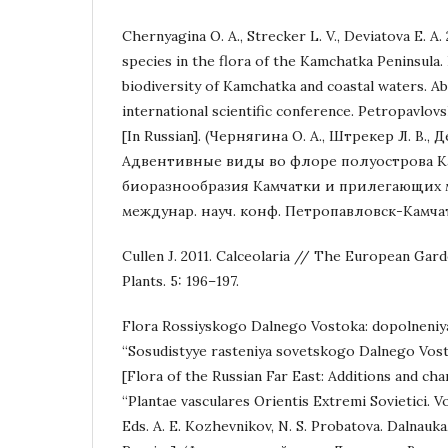
Chernyagina O. A., Strecker L. V., Deviatova E. A
species in the flora of the Kamchatka Peninsula.
biodiversity of Kamchatka and coastal waters. Ab
international scientific conference. Petropavlov
[In Russian]. (Чернягина О. А., Штрекер Л. В., Д
Адвентивные виды во флоре полуострова К
биоразнообразия Камчатки и прилегающих м
междунар. науч. конф. Петропавловск-Камчатск
Cullen J. 2011. Calceolaria // The European Gar
Plants. 5: 196–197.
Flora Rossiyskogo Dalnego Vostoka: dopolneniya
“Sosudistyye rasteniya sovetskogo Dalnego Vosto
[Flora of the Russian Far East: Additions and cha
“Plantae vasculares Orientis Extremi Sovietici. Vo
Eds. A. E. Kozhevnikov, N. S. Probatova. Dalnauka,