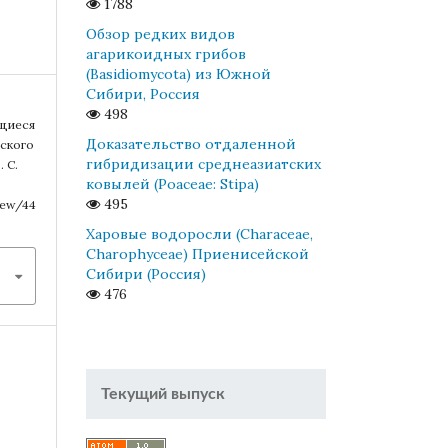
1788
Обзор редких видов
агарикоидных грибов
(Basidiomycota) из Южной
Сибири, Россия
498
ющиеся
Доказательство отдаленной
вского
гибридизации среднеазиатских
. С.
ковылей (Poaceae: Stipa)
495
view/44
Харовые водоросли (Characeae,
Charophyceae) Приенисейской
Сибири (Россия)
476
Текущий выпуск