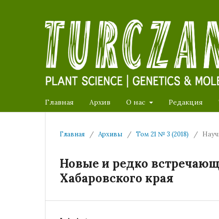
Главная
Архив
О нас
Редакция
Главная
/
Архивы
/
Том 21 № 3 (2018)
/
Науч
Новые и редко встречающ
Хабаровского края