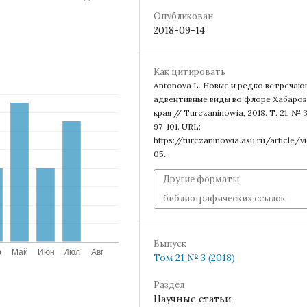
Опубликован
2018-09-14
Как цитировать
Antonova L. Новые и редко встреча
адвентивные виды во флоре Хабаро
края // Turczaninowia, 2018. Т. 21, № 3
97-101. URL:
https://turczaninowia.asu.ru/article/
05.
Другие форматы
библиографических ссылок
Выпуск
Том 21 № 3 (2018)
Раздел
Научные статьи