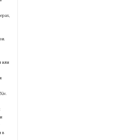
ерах,
зи.
и или
я
Xiv.
и
и
т
 в