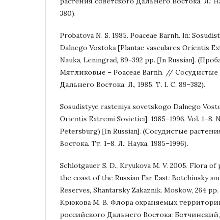
растения советского Дальнего Востока. Л.: Наук
380).
Probatova N. S. 1985. Poaceae Barnh. In: Sosudi
Dalnego Vostoka [Plantae vasculares Orientis Extr
Nauka, Leningrad, 89–392 pp. [In Russian]. (Про
Мятликовые – Poaceae Barnh. // Сосудистые
Дальнего Востока. Л., 1985. Т. 1. С. 89–382).
Sosudistyye rasteniya sovetskogo Dalnego Vosto
Orientis Extremi Sovietici]. 1985–1996. Vol. 1–8. 
Petersburg) [In Russian]. (Сосудистые растен
Востока. Тт. 1–8. Л.: Наука, 1985–1996).
Schlotgauer S. D., Kryukova M. V. 2005. Flora of 
the coast of the Russian Far East: Botchinsky 
Reserves, Shantarsky Zakaznik. Moskow, 264 pp.
Крюкова М. В. Флора охраняемых территор
российского Дальнего Востока: Ботчинский