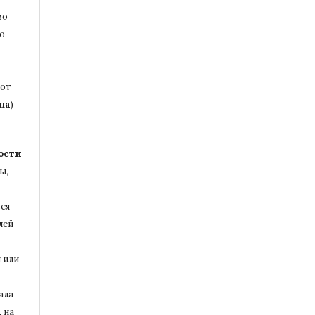
во
то
бот
па
)
ости
ы,
ся
лей
 или
ала
 на