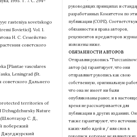
а, 1995. Т. 7. С. 294–
руководящих принципах и станда
разработанных Комитетом по эти
публикации (COPE).
Соответству
styye rasteniya sovetskogo
обязанности и права авторов,
emi Sovietici]. Vol. 1.
рецензентов и редакторов журна
батова Н. С. Семейство
изложены ниже.
 растения советского
ОБЯЗАННОСТИ АВТОРОВ
Отправляя рукопись "Turczaninowi
ka [Plantae vasculares
автор (ы) гарантирует, что они
Nauka, Leningrad (St.
отправляют рукопись как свою
ия советского Дальнего
собственную, оригинальную работ
что она не имеет ни были
опубликованы ранее, и в настоящ
protected territories of
время не рассматривается для
and Dzhugdzhursky Nature
публикации в других изданиях.
Он
 (Шлотгауэр С. Д.,
также гарантируют, что источник
ий побережий
каких-либо идей и / или слов в
, Джугджурский
рукописи, которые не являются их