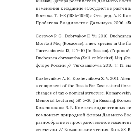
Russian]. (Флора российского Дальнего Вост
изменения к изданию «Сосудистые растени
Востока. Т. 1–8 (1985–1996)». Отв. ред. А. Е. Ко
Пробатова. Владивосток: Дальнаука, 2006. 456 
Gorovoy P. G., Dobryakov E. Yu. 2010. Duchesnea 
Moritzi) Miq. (Rosaceae), a new species in the flo
Turczaninowia 13, 4: 7–10 [In Russian]. (Горовой
Duchesnea chrysantha (Zoll. et Moritzi) Miq. (
флоре России // Turczaninowia, 2010. Т. 13, вып.
Kozhevnikov A. E., Kozhevnikova Z. V. 2011. Alie
a component of the Russia Far East natural flora:
changes of tax o nomical structure. Komarovskiy
Memorial Lectures] 58: 5–36 [In Russian]. (Коже
Кожевникова З. В. Комплекс адвентивных в
компонент природной флоры Дальнего Вос
разнообразие и пространственное изменен
структуры // Комаровские чтения. Вып. 58. 