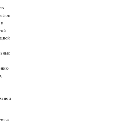
по
ution
 к
той
ацией
льные
ению
,
альной
уется
е