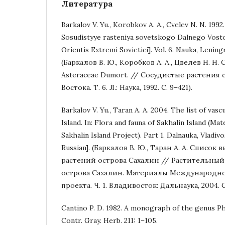
Литература
Barkalov V. Yu., Korobkov A. A., Cvelev N. N. 199
Sosudistyye rasteniya sovetskogo Dalnego Vosto
Orientis Extremi Sovietici]. Vol. 6. Nauka, Leningr
(Баркалов В. Ю., Коробков А. А., Цвелев Н. Н
Asteraceae Dumort. // Сосудистые растения
Востока. Т. 6. Л.: Наука, 1992. С. 9–421).
Barkalov V. Yu., Taran A. A. 2004. The list of vasc
Island. In: Flora and fauna of Sakhalin Island (Mat
Sakhalin Island Project). Part 1. Dalnauka, Vladiv
Russian]. (Баркалов В. Ю., Таран А. А. Список
растений острова Сахалин // Растительны
острова Сахалин. Материалы Международно
проекта. Ч. 1. Владивосток: Дальнаука, 2004. С
Cantino P. D. 1982. A monograph of the genus Ph
Contr. Gray. Herb. 211: 1–105.