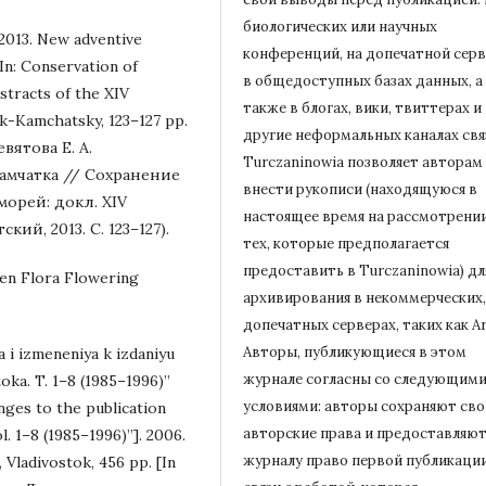
биологических или научных
. 2013. New adventive
конференций, на допечатной серв
 In: Conservation of
в общедоступных базах данных, а
stracts of the ХIV
также в блогах, вики, твиттерах и
sk-Kamchatsky, 123–127 pp.
другие неформальных каналах свя
евятова Е. А.
Turczaninowiа позволяет авторам
амчатка // Сохранение
внести рукописи (находящуюся в
орей: докл. XIV
настоящее время на рассмотрени
ий, 2013. С. 123–127).
тех, которые предполагается
предоставить в Turczaninowia) дл
den Flora Flowering
архивирования в некоммерческих,
допечатных серверах, таких как Ar
Авторы, публикующиеся в этом
 i izmeneniya k izdaniyu
журнале согласны со следующим
ka. T. 1–8 (1985–1996)”
условиями: авторы сохраняют сво
nges to the publication
авторские права и предоставляю
l. 1–8 (1985–1996)”]. 2006.
журналу право первой публикации
 Vladivostok, 456 pp. [In