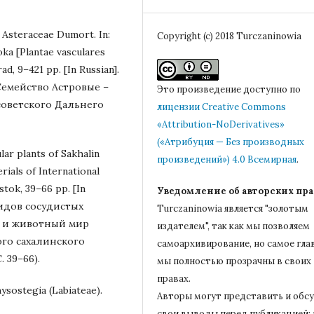
2. Asteraceae Dumort. In:
Copyright (c) 2018 Turczaninowia
ka [Plantae vasculares
ad, 9–421 pp. [In Russian].
. Семейство Астровые –
Это произведение доступно по
 советского Дальнего
лицензии Creative Commons
«Attribution-NoDerivatives»
(«Атрибуция — Без производных
ular plants of Sakhalin
произведений») 4.0 Всемирная
.
erials of International
ostok, 39–66 pp. [In
Уведомление об авторских пра
 видов сосудистых
Turczaninowiа является "золотым
й и животный мир
издателем", так как мы позволяем
го сахалинского
самоархивирование, но самое гла
. 39–66).
мы полностью прозрачны в своих
правах.
ysostegia (Labiateae).
Авторы могут представить и обс
свои выводы перед публикацией: 