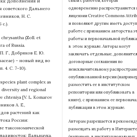
связи с работой, которая
ока: Дополнения и
одновременно распространяется 
я советского Дальнего
лицензии Creative Commons Attrib
жевников, Н. С.
и позволяют другим иметь доступ
с.).
работе с признанием авторства э
chrysantha (Zoll. et
работы и первоначальной
публик
ra of Russia.
в этом журнале.
Авторы могут
 П. Г., Добряков Е. Ю.
заключать отдельные, дополните
Rosaceae) – новый вид во
договорные соглашения по
 4. С. 7–10).
неисключительному распростран
опубликованной версии (например
n species plant complex as
разместить ее в институтском
 diversity and regional
репозитории или опубликовать в
e chteniya [V. L. Komarov
книге), с признанием ее первонач
вников А. Е.,
публикации в
этом журнале.
идов растений как
тока России:
Авторам разрешается и рекоменд
ие таксономической
размещать их работу в Интернет
Владивосток: Дальнаука,
(например, в институциональных