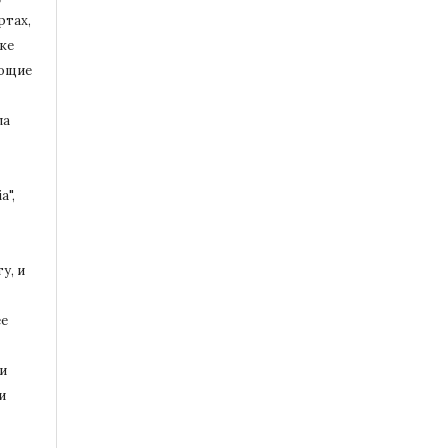
ртах,
ке
ющие
ла
a",
у, и
ее
и
и