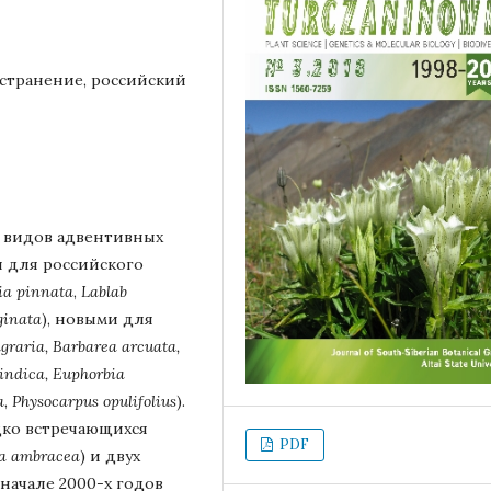
странение, российский
8 видов адвентивных
и для российского
ria
pinnata
,
Lablab
ginata
), новыми для
graria,
Barbarea
arcuata,
indica,
Euphorbia
a
,
Physocarpus
opulifolius
).
дко встречающихся
PDF
ea
ambracea
) и двух
начале 2000-х годов