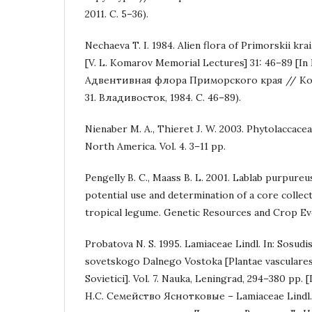
2011. С. 5–36).
Nechaeva T. I. 1984. Alien flora of Primorskii kr
[V. L. Komarov Memorial Lectures] 31: 46–89 [In 
Адвентивная флора Приморского края // Ко
31. Владивосток, 1984. С. 46–89).
Nienaber M. A., Thieret J. W. 2003. Phytolaccacea
North America. Vol. 4. 3–11 pp.
Pengelly B. C., Maass B. L. 2001. Lablab purpureus
potential use and determination of a core collec
tropical legume. Genetic Resources and Crop Evo
Probatova N. S. 1995. Lamiaceae Lindl. In: Sosudi
sovetskogo Dalnego Vostoka [Plantae vasculares
Sovietici]. Vol. 7. Nauka, Leningrad, 294–380 pp. 
Н.С. Семейство Яснотковые – Lamiaceae Lindl