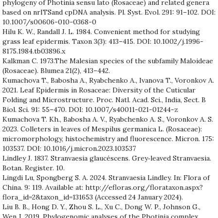
phylogeny of Photinia sensu lato (Rosaceae) and related genera
based on nrITSand cpDNA analysis. Pl. Syst. Evol. 291: 91–102. DOI:
10.1007/s00606-010-0368-0
Hilu K. W., Randall J. L. 1984. Convenient method for studying
grass leaf epidermis. Taxon 3(3): 413–415. DOI: 10.1002/j.1996-
8175.1984.tb03896.x
Kalkman C. 1973.The Malesian species of the subfamily Maloideae
(Rosaceae). Blumea 21(2), 413–442.
Kumachova T., Babosha A., Ryabchenko A., Ivanova T., Voronkov A.
2021. Leaf Epidermis in Rosaceae: Diversity of the Cuticular
Folding and Microstructure. Proc. Natl. Acad. Sci., India, Sect. B
Biol. Sci. 91: 55–470. DOI: 10.1007/s40011-021-01244-z
Kumachova T. Kh., Babosha A. V., Ryabchenko A. S., Voronkov A. S.
2023. Colleters in leaves of Mespilus germanica L. (Rosaceae):
micromorphology, histochemistry and fluorescence. Micron. 175:
103537. DOI: 10.1016/j.micron.2023.103537
Lindley J. 1837. Stranvaesia glaucéscens. Grey‐leaved Stranvaesia.
Botan. Register. 10.
Lingdi Lu, Spongberg S. A. 2024. Stranvaesia Lindley. In: Flora of
China. 9: 119. Available at: http://efloras.org/florataxon.aspx?
flora_id=2&taxon_id=131653 (Accessed 24 January 2024).
Liu B. B., Hong D. Y., Zhou S. L., Xu C., Dong W. P., Johnson G.,
Wen J. 2019. Phylogenomic analyses of the Photinia complex