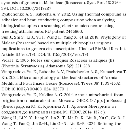
synopsis of genera in Maloideae (Rosaceae). Syst. Bot. 16: 376–
394. DOI: 10.2307/2419287
Ryabchenko A. S., Babosha A. V. 2012. Using thermal compound as
adhesive and heat-conducting composition when analyzing
biological samples on scanning electron microscope using
freezing attachments. RU patent 2445660.
Sun J., Shi S., Li J., Yu J., Wang L., Yang X., et al. 2018. Phylogeny of
Maleae (Rosaceae) based on multiple chloroplast regions:
implications to genera circumscription. Hindawi BioMed Res. Int.
Article ID 7627191. DOI: 10.1155/2018/7627191
Vidal J. E. 1965. Notes sur quelques Rosacées asiatiques (II)
(Photinia, Stranvaesia). Adansonia 5(2): 221–238.
Vinogradova Yu. K., Babosha A. V., Ryabchenko A. S., Kumachova T.
Kh. 2024. Micromorphology of the leaf structures of Aronia
Medik. and Pourthiaea Decne (Rosaceae). Trees 38: 1509–1532.
DOI: 10.1007/s00468-024-02570-1
Vinogradova Yu. K., Kuklina A. G. 2014. Aronia mitschurinii: from
origination to naturalization. Moscow: GEOS. 137 pp. [In Russian]
(Виноградова Ю. К., Куклина А. Г. Арония Мичурина: от
создания до натурализации. М.: ГЕОС, 2014. 137 с.).
Wang H., Li X.-Y., Jiang Y., Jin Z.-T., Ma D.-K., Liu B., Xu C., Ge B.-J.,
Wang T., Fan Q., Jin S.-H., Liu G.-N., Liu B.-B. 2024. Refining the