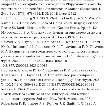
support the recognition of a new genus Phippsiomeles and the
resurrection of a redefined Stranvaesia in Maleae (Rosaceae). J.
Syst. Evol. 57(6): 678–694. DOI: 10.1111/jse.12542
Lu L. T., Spongberg S. A. 2003. Photinia Lindley. In: Z. Y. Wu, P. H.
Raven, D. Y. Hong (eds.). Flora of China. Vol. 9. Beijing: Science
Press; St. Louis: Missouri Botanical Garden Press. Pp. 46–434.
Мирославов Е. А. Структура и функции эпидермиса листа
покрытосеменных растений. Л.: Наука, 1974. 184 c.
Паутов А. А., Бауэр С. М., Иванова О. В., Крылова Е. Г., Сапач
Ю. О., Иванова А. Н., Яковлева О. В., Трухманова Г. Р., Паутова
И. А. Влияние перистоматического кольца на устьичные
движения у Populus mexicana Wesm. ex DC. (Salicaceae) // Бот.
журн., 2023. Т. 108, № 12. С. 1083–1092. DOI:
10.31857/S0006813623120086
Паутов А. А., Сапач Ю. О., Трухманова Г. Р., Яковлева О. В.,
Крылова Е. Г., Паутова И. А. Структурное разнообразие
устьичных и перистоматических колец // Бот. журн., 2022.
Т. 107, № 9. С. 869–884. DOI: 10.31857/S0006813622090083
Rehder A. 1940. Manual of cultivated trees and shrubs hardy in
North America exclusive of the subtropical and warmer
temperature regions. 2nd edn. New York: Macmillan. 996 pp.
Robertson K. R., Phipps J. B., Rohrer J. R., Smith P. G. 1991. A