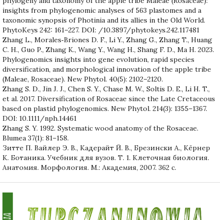
phylogeny and taxonomy of the apple tribe Maleae (Rosaceae):
insights from phylogenomic analyses of 563 plastomes and a
taxonomic synopsis of Photinia and its allies in the Old World.
PhytoKeys 242: 161–227. DOI: /10.3897/phytokeys.242.117481
Zhang L., Morales‐Briones D. F., Li Y., Zhang G., Zhang T., Huang
C. H., Guo P., Zhang K., Wang Y., Wang H., Shang F. D., Ma H. 2023.
Phylogenomics insights into gene evolution, rapid species
diversification, and morphological innovation of the apple tribe
(Maleae, Rosaceae). New Phytol. 40(5): 2102–2120.
Zhang S. D., Jin J. J., Chen S. Y., Chase M. W., Soltis D. E., Li H. T.,
et al. 2017. Diversification of Rosaceae since the Late Cretaceous
based on plastid phylogenomics. New Phytol. 214(3): 1355–1367.
DOI: 10.1111/nph.14461
Zhang S. Y. 1992. Systematic wood anatomy of the Rosaceae.
Blumea 37(1): 81–158.
Зитте П. Вайлер Э. В., Кадерайт Й. В., Брезински А., Кёрнер
К. Ботаника. Учебник для вузов. Т. 1. Клеточная биология.
Анатомия. Морфология. М.: Академия, 2007. 362 с.