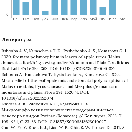
Литература
Babosha A. V., Kumachova T. K., Ryabchenko A. S., Komarova G. I.
2020. Stomata polymorphism in leaves of apple trees (Malus
domestica Borkh.) growing under Mountain and Plain Conditions.
Biol. Bull. 47(4): 352–363. DOI: 10.1134/S1062359020040032
Babosha A., Kumachova T., Ryabchenko A., Komarova G. 2022.
Microrelief of the leaf epidermis and stomatal polymorphism of
Malus orientalis, Pyrus caucasica and Mespilus germanica in
mountains and plains. Flora 291: 152074. DOI:
10.1016/j.flora.2022.152074
Бабоша А. В., Рябченко А. С., Кумахова Т. Х.
Микроморфология поверхности эпидермы листьев
некоторых видов Pyrinae (Rosaceae) // Бот. журн., 2023. Т.
108, № 1, С. 23–36. DOI: 10.31857/S0006813623010027
Guo W., Yu Y., Shen R. J., Liao W. B., Chin S. W., Potter D. 2011. A