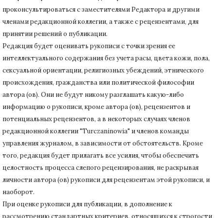
проконсультироваться с заместителями Редактора и другими
членами редакционной коллегии, а также с рецензентами, для
принятии решений о публикации.
Редакция будет оценивать рукописи с точки зрения ее
интеллектуального содержания без учета расы, цвета кожи, пола,
сексуальной ориентации, религиозных убеждений, этнического
происхождения, гражданства или политической философии
автора (ов).
Они не будут никому разглашать какую-либо
информацию о рукописи, кроме автора (ов), рецензентов и
потенциальных рецензентов, а в некоторых случаях членов
редакционной коллегии "Turczaninowia" и членов команды
управления журналом, в зависимости от обстоятельств.
Кроме
того, редакция будет прилагать все усилия, чтобы обеспечить
целостность процесса слепого рецензирования, не раскрывая
личности автора (ов) рукописи для рецензентам этой рукописи, и
наоборот.
При оценке рукописи для публикации, в дополнение к
рассмотрению стандартных критериев, относящихся к строгости