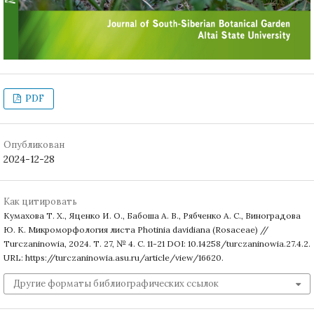
PDF
Опубликован
2024-12-28
Как цитировать
Кумахова Т. Х., Яценко И. О., Бабоша А. В., Рябченко А. С., Виноградова
Ю. К. Микроморфология листа Photinia davidiana (Rosaceae) //
Turczaninowia, 2024. Т. 27, № 4. С. 11-21 DOI: 10.14258/turczaninowia.27.4.2.
URL: https://turczaninowia.asu.ru/article/view/16620.
Другие форматы библиографических ссылок