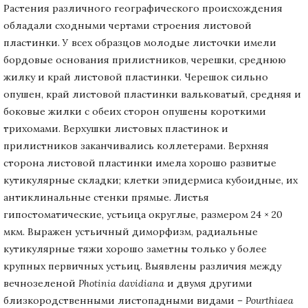
Растения различного географического происхождения
обладали сходными чертами строения листовой
пластинки. У всех образцов молодые листочки имели
бордовые основания прилистников, черешки, среднюю
жилку и край листовой пластинки. Черешок сильно
опушен, край листовой пластинки вальковатый, средняя и
боковые жилки с обеих сторон опушены короткими
трихомами. Верхушки листовых пластинок и
прилистников заканчивались коллетерами. Верхняя
сторона листовой пластинки имела хорошо развитые
кутикулярные складки; клетки эпидермиса кубоидные, их
антиклинальные стенки прямые. Листья
гипостоматические, устьица округлые, размером 24 × 20
мкм. Выражен устьичный диморфизм, радиальные
кутикулярные тяжи хорошо заметны только у более
крупных первичных устьиц. Выявлены различия между
вечнозеленой
Photinia davidiana
и двумя другими
близкородственными листопадными видами –
Pourthiaea