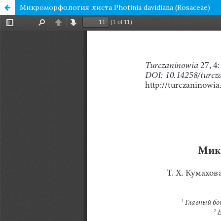
Микроморфология листа Photinia davidiana (Rosaceae)