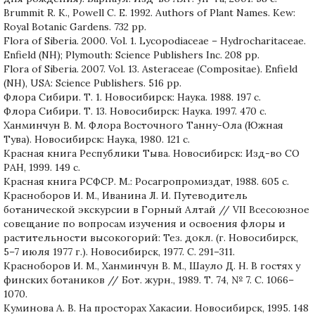
Brummit R. K., Powell C. E. 1992. Authors of Plant Names. Kew:
Royal Botanic Gardens. 732 pp.
Flora of Siberia. 2000. Vol. 1. Lycopodiaceae – Hydrocharitaceae.
Enfield (NH); Plymouth: Science Publishers Inc. 208 рр.
Flora of Siberia. 2007. Vol. 13. Asteraceae (Compositae). Enfield
(NH), USA: Science Publishers. 516 рр.
Флора Сибири. Т. 1. Новосибирск: Наука. 1988. 197 с.
Флора Сибири. Т. 13. Новосибирск: Наука. 1997. 470 с.
Ханминчун В. М. Флора Восточного Танну-Ола (Южная
Тува). Новосибирск: Наука, 1980. 121 с.
Красная книга Республики Тыва. Новосибирск: Изд-во СО
РАН, 1999. 149 с.
Красная книга РСФСР. М.: Росагропромиздат, 1988. 605 с.
Красноборов И. М., Иванина Л. И. Путеводитель
ботанической экскурсии в Горный Алтай // VII Всесоюзное
совещание по вопросам изучения и освоения флоры и
растительности высокогорий: Тез. докл. (г. Новосибирск,
5–7 июля 1977 г.). Новосибирск, 1977. С. 291–311.
Красноборов И. М., Ханминчун В. М., Шауло Д. Н. В гостях у
финских ботаников // Бот. журн., 1989. Т. 74, № 7. С. 1066–
1070.
Куминова А. В. На просторах Хакасии. Новосибирск, 1995. 148