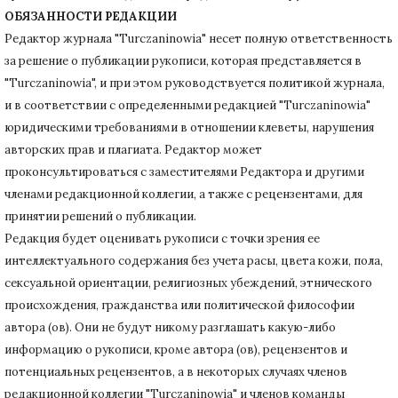
ОБЯЗАННОСТИ РЕДАКЦИИ
Редактор журнала "Turczaninowia" несет полную ответственность
за решение о публикации рукописи, которая представляется в
"Turczaninowia", и при этом руководствуется политикой журнала,
и в соответствии с определенными редакцией "Turczaninowia"
юридическими требованиями в
отношении клеветы, нарушения
авторских прав и плагиата.
Редактор может
проконсультироваться с заместителями Редактора и другими
членами редакционной коллегии, а также с рецензентами, для
принятии решений о публикации.
Редакция будет оценивать рукописи с точки зрения ее
интеллектуального содержания без учета расы, цвета кожи, пола,
сексуальной ориентации, религиозных убеждений, этнического
происхождения, гражданства или политической философии
автора (ов).
Они не будут никому разглашать какую-либо
информацию о рукописи, кроме автора (ов), рецензентов и
потенциальных рецензентов, а в некоторых случаях членов
редакционной коллегии "Turczaninowia" и членов команды