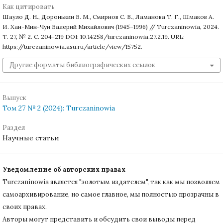
Как цитировать
Шауло Д. Н., Доронькин В. М., Смирнов С. В., Ламанова Т. Г., Шмаков А.
И. Хан-Мин-Чун Валерий Михайлович (1945–1996) // Turczaninowia, 2024.
Т. 27, № 2. С. 204-219 DOI: 10.14258/turczaninowia.27.2.19. URL:
https://turczaninowia.asu.ru/article/view/15752.
Другие форматы библиографических ссылок
Выпуск
Том 27 № 2 (2024): Turczaninowia
Раздел
Научные статьи
Уведомление об авторских правах
Turczaninowiа является "золотым издателем", так как мы позволяем
самоархивирование, но самое главное, мы полностью прозрачны в
своих правах.
Авторы могут представить и обсудить свои выводы перед