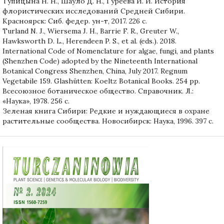
Тупицына Н. Н., Шауло Д. Н., Гуреева И. И. История
флористических исследований Средней Сибири.
Красноярск: Сиб. федер. ун-т, 2017. 226 с.
Turland N. J., Wiersema J. H., Barrie F. R., Greuter W.,
Hawksworth D. L., Herendeen P. S., et al. (eds.). 2018.
International Code of Nomenclature for algae, fungi, and plants
(Shenzhen Code) adopted by the Nineteenth International
Botanical Congress Shenzhen, China, July 2017. Regnum
Vegetabile 159. Glashütten: Koeltz Botanical Books. 254 pp.
Всесоюзное ботаническое общество. Справочник. Л.:
«Наука», 1978. 256 с.
Зеленая книга Сибири: Редкие и нуждающиеся в охране
растительные сообщества. Новосибирск: Наука, 1996. 397 с.