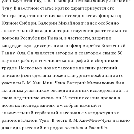
учёному-ботанику, к. б. н. Валерию Михайловичу Хан-Мин-
Чуну. В памятной статье кратко характеризуется его
биография, становления как исследователя флоры гор
Южной Сибири. Валерий Михайлович внес особенно
значительный вклад в историю изучения растительного
покрова Республики Тыва и, в частности, защитил
кандидатскую диссертацию по флоре хребта Восточный
Танну-Ола. Он является автором и соавтором свыше 50
научных работ, в том числе монографий и сборников
трудов. Несколько новых таксонов высших растений
описано (или сделаны номенклатурные комбинации) с
участием В. М. Хан-Мин-Чуна. Валерий Михайлович был
активным участником экспедиционных исследований, за
свою недлинную жизнь он 23 летних сезона провел в
полевых исследованиях, им собран важный и
значительный гербарный материал с малодоступных
районов Южной Тувы. В честь В. М. Хан-Мин-Чуна названо
два вида растений из родов
Aconitum
и
Potentilla
.