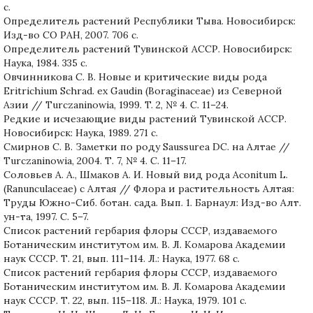
с.
Определитель растений Республики Тыва. Новосибирск:
Изд-во СО РАН, 2007. 706 с.
Определитель растений Тувинской АССР. Новосибирск:
Наука, 1984. 335 c.
Овчинникова С. В. Новые и критические виды рода
Eritrichium Schrad. ex Gaudin (Boraginaceae) из Северной
Азии // Turczaninowia, 1999. T. 2, № 4. С. 11–24.
Редкие и исчезающие виды растений Тувинской АССР.
Новосибирск: Наука, 1989. 271 с.
Смирнов С. В. Заметки по роду Saussurea DC. на Алтае //
Turczaninowia, 2004. Т. 7, № 4. С. 11–17.
Соловьев А. А., Шмаков А. И. Новый вид рода Aconitum L.
(Ranunculaceae) с Алтая // Флора и растительность Алтая:
Труды Южно-Сиб. ботан. сада. Вып. 1. Барнаул: Изд-во Алт.
ун-та, 1997. С. 5–7.
Список растений гербария флоры СССР, издаваемого
Ботаническим институтом им. В. Л. Комарова Академии
наук СССР. Т. 21, вып. 111–114. Л.: Наука, 1977. 68 с.
Список растений гербария флоры СССР, издаваемого
Ботаническим институтом им. В. Л. Комарова Академии
наук СССР. Т. 22, вып. 115–118. Л.: Наука, 1979. 101 с.