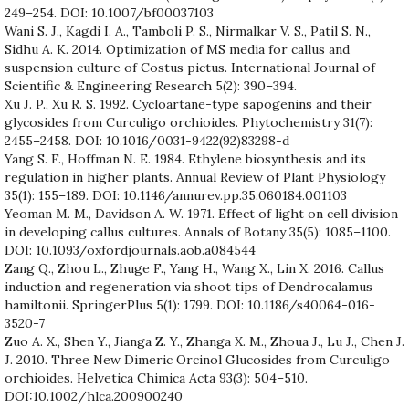
249–254. DOI: 10.1007/bf00037103
Wani S. J., Kagdi I. A., Tamboli P. S., Nirmalkar V. S., Patil S. N.,
Sidhu A. K. 2014. Optimization of MS media for callus and
suspension culture of Costus pictus. International Journal of
Scientific & Engineering Research 5(2): 390–394.
Xu J. P., Xu R. S. 1992. Cycloartane-type sapogenins and their
glycosides from Curculigo orchioides. Phytochemistry 31(7):
2455–2458. DOI: 10.1016/0031-9422(92)83298-d
Yang S. F., Hoffman N. E. 1984. Ethylene biosynthesis and its
regulation in higher plants. Annual Review of Plant Physiology
35(1): 155–189. DOI: 10.1146/annurev.pp.35.060184.001103
Yeoman M. M., Davidson A. W. 1971. Effect of light on cell division
in developing callus cultures. Annals of Botany 35(5): 1085–1100.
DOI: 10.1093/oxfordjournals.aob.a084544
Zang Q., Zhou L., Zhuge F., Yang H., Wang X., Lin X. 2016. Callus
induction and regeneration via shoot tips of Dendrocalamus
hamiltonii. SpringerPlus 5(1): 1799. DOI: 10.1186/s40064-016-
3520-7
Zuo A. X., Shen Y., Jianga Z. Y., Zhanga X. M., Zhoua J., Lu J., Chen J.
J. 2010. Three New Dimeric Orcinol Glucosides from Curculigo
orchioides. Helvetica Chimica Acta 93(3): 504–510.
DOI:10.1002/hlca.200900240