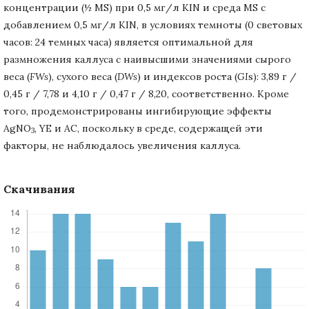
концентрации (½ MS) при 0,5 мг/л KIN и среда MS с
добавлением 0,5 мг/л KIN, в условиях темноты (0 световых
часов: 24 темных часа) является оптимальной для
размножения каллуса с наивысшими значениями сырого
веса (
FWs
), сухого веса (
DWs
) и индексов роста (
GI
s): 3,89 г /
0,45 г / 7,78 и 4,10 г / 0,47 г / 8,20, соответственно. Кроме
того, продемонстрированы ингибирующие эффекты
AgNO
, YE и AC, поскольку в среде, содержащей эти
3
факторы, не наблюдалось увеличения каллуса.
Скачивания