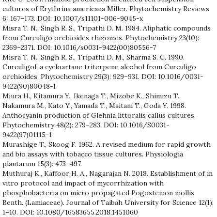
cultures of Erythrina americana Miller. Phytochemistry Reviews
6: 167–173. DOI: 10.1007/s11101-006-9045-x
Misra T. N., Singh R. S., Tripathi D. M. 1984. Aliphatic compounds
from Curculigo orchioides rhizomes. Phytochemistry 23(10):
2369–2371. DOI: 10.1016/s0031-9422(00)80556-7
Misra T. N., Singh R. S., Tripathi D. M., Sharma S. C. 1990.
Curculigol, a cycloartane triterpene alcohol from Curculigo
orchioides. Phytochemistry 29(3): 929–931. DOI: 10.1016/0031-
9422(90)80048-l
Miura H., Kitamura Y., Ikenaga T., Mizobe K., Shimizu T.,
Nakamura M., Kato Y., Yamada T., Maitani T., Goda Y. 1998.
Anthocyanin production of Glehnia littoralis callus cultures.
Phytochemistry 48(2): 279–283. DOI: 10.1016/S0031-
9422(97)01115-1
Murashige T., Skoog F. 1962. A revised medium for rapid growth
and bio assays with tobacco tissue cultures. Physiologia
plantarum 15(3): 473–497.
Muthuraj K., Kaffoor H. A., Nagarajan N. 2018. Establishment of in
vitro protocol and impact of mycorrhization with
phosphobacteria on micro propagated Pogostemon mollis
Benth. (Lamiaceae). Journal of Taibah University for Science 12(1):
1–10. DOI: 10.1080/16583655.2018.1451060