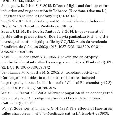
DOI: 10.5455/faa.54779
Siddique A. B., Islam S. S. 2015. Effect of light and dark on callus
induction and regeneration in Tobacco (Nicotiana tabacum L.).
Bangladesh Journal of Botany 44(4): 643–651.
Singh V. 2009. Ethnobotany and Medicinal Plants of India and
Nepal. Vol. 3. Scientific Publishers. 338 pp.
Souza J. M. M., Berkov S., Santos A. S. 2014. Improvement of
friable callus production of Boerhaavia paniculata Rich and the
investigation of its lipid profile by GC/MS. Anais da Academia
Brasileira de Ciências 86(3): 1015–1027. DOI: 10.1590/0001-
3765201420130098
Vasil I. K., Hildebrandt A. C. 1966. Growth and chlorophyll
production in plant callus tissues grown in vitro. Planta 68(1): 69–
82. DOI: 10.1007/bf00385372
Venukumar M. R., Latha M. S. 2002. Antioxidant activity of
Curculigo orchioides in carbon tetrachloride –induced
hepatopathy in rats. Indian Journal of Clinical Biochemistry 17(2):
80–87. DOI: 10.1007/bf02867976
Wala B. B., Jasrai Y. T. 2003. Micropropagation of an eendangered
medicinal plant: Curculigo orchioides Gaertn. Plant Tissue
Culture 13(1): 13–19.
Wan Y., Sorensen E. L., Liang G. H. 1988. The effects of kinetin on
callus characters in alfalfa (Medicago sativa L.). Euphytica 39(3):