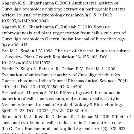
Nagesh K. S., Shanthamma C. 2009. Antibacterial activity of
Curculigo orchioides rhizome extract on pathogenic bacteria.
African Journal of microbiology research 3(1): 5–9. DOI:
10.5897/AJMR.9000048
Nagesh K. S., Shanthamma C., Pullaiah T. 2010. Somatic
embryogenesis and plant regeneration from callus cultures of
Curculigo orchioides Gaertn. Indian Journal of Biotechnology
9(4): 408–413.
Pan M. J., Staden J. V. 1998. The use of charcoal in in vitro culture
– A review. Plant Growth Regulation 26: 155–163. DOI:
10.1023/a:1006119015972
Pandit P., Singh A., Bafna A. R., Kadam P. V., Patil M. J. 2008.
Evaluation of antiasthmatic activity of Curculigo orchioides
Gaertn. rhizomes. Indian Journal Pharmaceutical Sciences 70(4):
440–444. DOI: 10.4103/0250-474X.44590
Prakasha A., Umesha S. 2018. Effect of growth hormones in
induction of callus, antioxidants, and antibacterial activity in
Nerium odorum. Journal of Applied Biology & Biotechnology
6(04): 21–25. DOI: 10.7324/JABB.2018.60404
Rahman N. N. A., Rosli R., Kadzimin S., Hakiman M. 2019. Effects of
auxin and cytokinin on callus induction in Catharanthus roseus
(L.) G. Don. Fundamental and Applied Agriculture 4(3): 928–932.