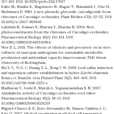
157–163. DOI: 10.3329/ptcb.v23i2.17507
Kubo M., Namba K., Nagatnoto N., Nagao T., Nakanishi J., Uuo H.,
Nishimura H. 1983. A new phenolic glycoside, curculigoside from
rhizomes of Curculigo orchioides. Plant Medica 47(1): 52–55. DOI:
10.1055/s-2007-969949
Lakshmi N., Kumari S., Sharma Y., Sharma N. 2004. New
phytoconstituents from the rhizomes of Curculigo orchioides.
Pharmaceutical Biology 42(2): 131–134. DOI:
10.1080/13880200490510964
Wee S. L. 2015. The effects of elicitors and precursor on in vitro
cultures of sauropus androgynus for sustainable metabolite
production and antioxidant capacity improvement. PhD thesis.
University of Nottingham.
Ma X. Y., Yi G. J., Huang X. L., Zeng J. W. 2009. Leaf callus induction
and uspension culture establishment in lychee (Litchi chinensis
Sonn.) cv. Huaizhi. Acta Physiol Plant 31(2): 401–405. DOI:
10.1007/s11738-008-0223-x
Madhavan V., Joshi R., Murali A., Yoganarasimhan S. N. 2007.
Antidiabetic activity of Curculigo orchioides root tuber.
Pharmaceutical Biology 45(1): 18–21. DOI:
10.1080/13880200601026259
Miguel-Chavez R. S., Soto-Hernandez M., Ramos-Valdivia A. C.,
Kite G. 2007. Alkaloid production in elicited cell suspension