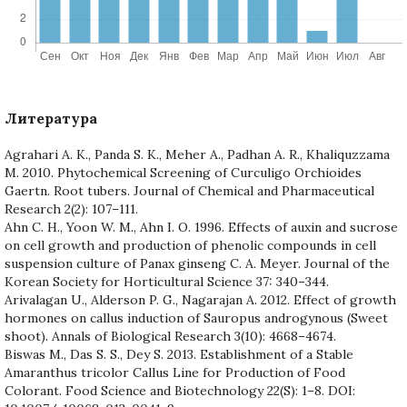
Литература
Agrahari A. K., Panda S. K., Meher A., Padhan A. R., Khaliquzzama
M. 2010. Phytochemical Screening of Curculigo Orchioides
Gaertn. Root tubers. Journal of Chemical and Pharmaceutical
Research 2(2): 107–111.
Ahn C. H., Yoon W. M., Ahn I. O. 1996. Effects of auxin and sucrose
on cell growth and production of phenolic compounds in cell
suspension culture of Panax ginseng C. A. Meyer. Journal of the
Korean Society for Horticultural Science 37: 340–344.
Arivalagan U., Alderson P. G., Nagarajan A. 2012. Effect of growth
hormones on callus induction of Sauropus androgynous (Sweet
shoot). Annals of Biological Research 3(10): 4668–4674.
Biswas M., Das S. S., Dey S. 2013. Establishment of a Stable
Amaranthus tricolor Callus Line for Production of Food
Colorant. Food Science and Biotechnology 22(S): 1–8. DOI: