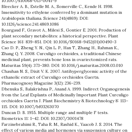
10.1007/s10068-013-0041-9
Bleecker A. B., Estelle M. A., Somerville C., Kende H. 1998.
Insensitivity to ethylene conferred by a dominant mutation in
Arabidopsis thaliana. Science 241(4869): DOI:
10.1126/science.241.4869.1086
Bourgaud F., Gravot A., Milesi S., Gontier E. 2001. Production of
plant secondary metabolites: a historical perspective. Plant
Science 161: 839–851. DOI: 10.1016/S0168-9452(01)00490-3
Cao D. P., Zheng Y. N., Qin L. P., Han T., Zhang H., Rahman K.,
Zhang Q. Y. 2008. Curculigo orchioides, a traditional Chinese
medicinal plant, prevents bone loss in ovariectomized rats.
Maturitas 59(4): 373–380. DOI: 10.1016/j.maturitas.2008.03.010
Chauhan N. S., Dixit V. K. 2007. Antihyperglycemic activity of the
ethanolic extract of Curculigo orchioides Gaertn.
Pharmacognosy Magazine 3(12): 236–239.
Dhenuka S., Balakrishna P., Anand A. 1999. Indirect Organogenesis
from the Leaf Explants of Medicinally Important Plant Curculigo
orchioides Gaertn J. Plant Biochemistry & Biotechnology 8: 113–
115. DOI: 10.1007/bf03263070
Duncan D. B. 1955. Multiple range and multiple F tests.
Biometrics 11: 1–42. DOI: 10.2307/3001478
Farzinebrahimi R., Taha R. M., Rashid K., Yaacob J. S. 2014. The
effect of various media and hormones via suspension culture on