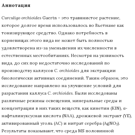
Аннотация
Curculigo orchioides
Gaertn – это травянистое растение,
которое долгое время использовалось во Вьетнаме как
тонизирующее средство. Однако потребность в
корневищах этого вида не может быть полностью
удовлетворена из-за уменьшения их численности в
естественных местообитаниях. Несмотря на уязвимость
вида, до сих пор недостаточно исследований по
производству каллусов
C. orchioides
для экстракции
биологически активных соединений. Таким образом, это
исследование направлено на улучшение условий для
разрастания каллуса
C. orchioides
. Были исследованы
различные режимы освещения, минеральные среды и
концентрации в них таких веществ, как кинетин (KIN), α-
нафталинуксусная кислота (NAA), дрожжевой экстракт (YE),
активированный уголь (AC) и нитрат серебра (AgNO
).
3
Результаты показывают, что среда MS половинной