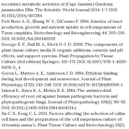
secondary metabolic activities of (Cape Jasmine) Gardenia
jasminoides Ellis. The Scientiﬁc World Journal 2014: 1–7. DOI:
10.1155/2014/407284
Fett Neto A. G., Zhang W. Y., DiCosmo F. 1994. Kinetics of taxol
production, growth and nutrient uptake in cell suspensions of
Taxus cuspidata. Biotechnology and Bioengineering 44: 205–210.
DOI: 10.1002/bit.260440209
George E. F., Hall M. A., Klerk G-J. D. 2008. The components of
plant tissue culture media II: organic additions, osmotic and pH
effects, and support systems. Plant Propagation by Tissue
Culture (3rd edition) Springer: 115–173. DOI: 10.1007/978-1-4020-
5005-3_4
Goren L., Mattoo A. K., Anderson J. D. 1984. Ethylene binding
during leaf development and senescence. Journal of Plant
Physiology 117(3): 243–248. DOI: 10.1016/s0176-1617(84)80006-1
Jaiswal K., Batra K. A., Mehta B. K. 1984. The antimicrobial
efficiency of root oil against human pathogenic bacteria and
phytopathogenic fungi. Journal of Phytopathology 109(1): 90–93.
DOI: 10.1111/j.1439-0434.1984.tb04234.x
Jin C. S., Keng C. L. 2013. Factors affecting the selection of callus
cell lines and the preparation of the cell suspension culture of
Artemisia annua L. Plant Tissue Culture and Biotechnology 23(2):