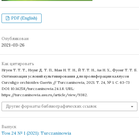
PDF (English)
Опубликован
2021-03-26
Как цитировать
Нгуен Т. Т. Т., Нхунг Д. Т. П., Ман Н. Т. Н., Й Т. Т. Н., Ан Н. Х., Фуонг Т. Т. Б.
Оптимизация условий культивирования для пролиферации каллусов
Curculigo orchioides Gaertn // Turczaninowia, 2021. Т. 24, № 1. С. 63-73
DOI: 10.14258/turczaninowia.24.1.8. URL:
https://turczaninowia.asu.ru/article/view/9382.
Другие форматы библиографических ссылок
Выпуск
Том 24 № 1 (2021): Turczaninowia