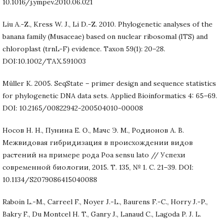
10.1016/j.ympev.2010.06.021
Liu A.-Z., Kress W. J., Li D.-Z. 2010. Phylogenetic analyses of the
banana family (Musaceae) based on nuclear ribosomal (ITS) and
chloroplast (trnL-F) evidence. Taxon 59(1): 20–28.
DOI:10.1002/TAX.591003
Müller K. 2005. SeqState – primer design and sequence statistics
for phylogenetic DNA data sets. Applied Bioinformatics 4: 65–69.
DOI: 10.2165/00822942-200504010-00008
Носов Н. Н., Пунина Е. О., Мачс Э. М., Родионов А. В.
Межвидовая гибридизация в происхождении видов
растений на примере рода Poa sensu lato // Успехи
современной биологии, 2015. Т. 135, № 1. С. 21–39. DOI:
10.1134/S2079086415040088
Raboin L.-M., Carreel F., Noyer J.-L., Baurens F.-C., Horry J.-P.,
Bakry F., Du Montcel H. T., Ganry J., Lanaud C., Lagoda P. J. L.