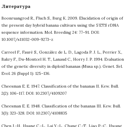
Литература
Boonruangrod R., Fluch S., Burg K. 2009. Elucidation of origin of
the present day hybrid banana cultivars using the 5’ETS rDNA
sequence information. Mol. Breeding 24: 77–91. DOI:
10.1007/s11032-009-9273-z
Carreel F., Fauré S., González de L. D., Lagoda P. J. L., Perrier X.,
Bakry F., Du-Montcel H. T., Lanaud C., Horry J. P. 1994. Evaluation
of the genetic diversity in diploid bananas (Musa sp.). Genet. Sel.
Evol. 26 (Suppl 1): 125–136.
Cheesman E. E. 1947. Classification of the bananas II. Kew. Bull.
2(2): 106–117. DOI: 10.2307/4109207
Cheesman E. E. 1948. Classification of the bananas III. Kew. Bull.
3(3): 323–328. DOI: 10.2307/4108835
Chen J.-H., Huang C.-L., Lai Y.-L., Chang C.-T., Liao P.-C., Hwang