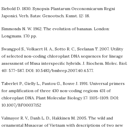
Siebold D. 1830. Synopsis Plantarum Oeconomicarum Regni
Japonici. Verh. Batav. Genootsch. Kunst. 12: 18.
Simmonds N. W. 1962. The evolution of bananas. London:
Longmans. 170 pp.
Swangpol S., Volkaert H. A., Sotto R. C., Seelanan T. 2007. Utility
of selected non-coding chloroplast DNA sequences for lineage
assessment of Musa interspeciﬁc hybrids. J. Biochem. Molec. Biol.
40: 577–587. DOI: 10.5483/bmbrep.2007.40.4.577.
Taberlet P., Gielly L., Pautou G., Bouve J. 1991. Universal primers
for amplification of three 430 non-coding regions 431 of
chloroplast DNA. Plant Molecular Biology 17: 1105–1109. DOI:
10.1007/BF00037152
Valmayor R. V., Danh L. D., Hakkinen M. 2005. The wild and
ornamental Musaceae of Vietnam with descriptions of two new