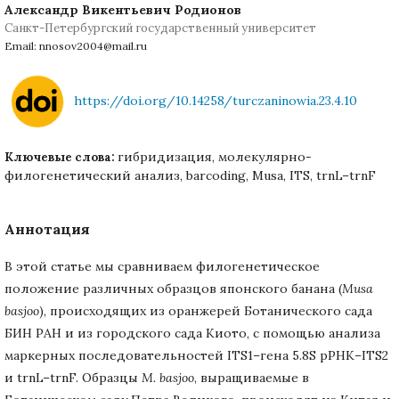
Александр Викентьевич Родионов
Санкт-Петербургский государственный университет
Email: nnosov2004@mail.ru
https://doi.org/10.14258/turczaninowia.23.4.10
гибридизация, молекулярно-
Ключевые слова:
филогенетический анализ, barcoding, Musa, ITS, trnL–trnF
Аннотация
В этой статье мы сравниваем филогенетическое
положение различных образцов японского банана (
Musa
basjoo
), происходящих из оранжерей Ботанического сада
БИН РАН и из городского сада Киото, с помощью анализа
маркерных последовательностей ITS1–гена 5.8S рРНК–ITS2
и trnL–trnF. Образцы
M. basjoo
, выращиваемые в