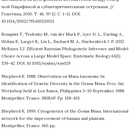
ной Пацификой и субантарктическими островами //
Генетика, 2010. Т. 46, № 12. С. 1–11. DOI:
10.1134/S1022795410120021
Ronquist F., Teslenko M., van der Mark P., Ayre D. L., Darling A.,
Höhna S., Larget B., Liu L., Suchard M. A., Huelsenbeck J. P. 2012.
MrBayes 3.2: Efficient Bayesian Phylogenetic Inference and Model
Choice Across a Large Model Space. Systematic Biology 61(3):
539–42. DOI: 10.1093/sysbio/sys029
Shepherd K. 1988. Observation on Musa taxonomy. In:
Identification of Genetic Diversity in the Genus Musa. Proc. Int.
Workshop held at Los Banos, Philippines 5–10 September 1988.
Montpellier, France: INIBAP. Pp. 158–165.
Shepherd K. 1999. Cytogenetics of the Genus Musa. International
network for the improvement of banana and plantain.
Montpellier, France. 160 pp.