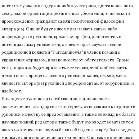
интеллектуального содержания без учета расы, цвета кожи, пола,
сексуальной ориентации, религиозных убеждений, этнического
происхождения, гражданства или политической философии
автора (ов).
Они не будут никому разглашать какую-либо
информацию о рукописи, кроме автора (ов), рецензентов и
потенциальных рецензентов, а в некоторых случаях членов
редакционной коллегии "Turczaninowia" и членов команды
управления журналом, в зависимости от обстоятельств.
Кроме
того, редакция будет прилагать все усилия, чтобы обеспечить
целостность процесса слепого рецензирования, не раскрывая
личности автора (ов) рукописи для рецензентам этой рукописи, и
наоборот.
При оценке рукописи для публикации, в дополнение к
рассмотрению стандартных критериев, относящихся к строгости
рукописи, качеству ее предоставления, а также ее вклад в область
научных знаний, редакторы также будут руководствоваться тем,
насколько этические нормы были соблюдены, и вред был сведен к
минимуму при
проведении исследования.
Они также оценивают