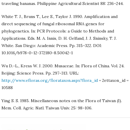
traveling bananas. Philippine Agricultural Scientist 88: 236–244.
White T. J., Bruns T., Lee S., Taylor J. 1990. Amplification and
direct sequencing of fungal ribosomal RNA genes for
phylogenetics. In: PCR Protocols: a Guide to Methods and
Applications. Eds. M. A. Innis, D. H. Gelfand, J. J. Sninsky, T. J.
White. San Diego: Academic Press. Pp. 315–322. DOI:
10.1016/b978-0-12-372180-8.50042-1
Wu D.-L., Kress W. J. 2000. Musaceae. In: Flora of China. Vol. 24.
Beijing: Science Press. Pp. 297–313. URL:
http://www.efloras.org/florataxon.aspx?flora_id
= 2ettaxon_id =
10588
Ying S. S. 1985. Miscellaneous notes on the Flora of Taiwan (I).
Mem. Coll. Agric. Natl. Taiwan Univ. 25: 98–106.