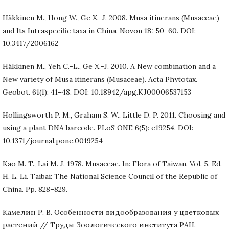
Häkkinen M., Hong W., Ge X.-J. 2008. Musa itinerans (Musaceae)
and Its Intraspecific taxa in China. Novon 18: 50–60. DOI:
10.3417/2006162
Häkkinen M., Yeh C.-L., Ge X.-J. 2010. A New combination and a
New variety of Musa itinerans (Musaceae). Acta Phytotax.
Geobot. 61(1): 41–48. DOI: 10.18942/apg.KJ00006537153
Hollingsworth P. M., Graham S. W., Little D. P. 2011. Choosing and
using a plant DNA barcode. PLoS ONE 6(5): e19254. DOI:
10.1371/journal.pone.0019254
Kao M. T., Lai M. J. 1978. Musaceae. In: Flora of Taiwan. Vol. 5. Ed.
H. L. Li. Taibai: The National Science Council of the Republic of
China. Pp. 828–829.
Камелин Р. В. Особенности видообразования у цветковых
растений // Труды Зоологического института РАН.