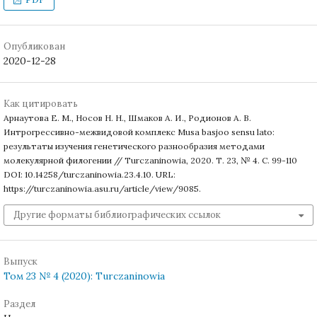
Опубликован
2020-12-28
Как цитировать
Арнаутова Е. М., Носов Н. Н., Шмаков А. И., Родионов А. В.
Интрогрессивно-межвидовой комплекс Musa basjoo sensu lato:
результаты изучения генетического разнообразия методами
молекулярной филогении // Turczaninowia, 2020. Т. 23, № 4. С. 99-110
DOI: 10.14258/turczaninowia.23.4.10. URL:
https://turczaninowia.asu.ru/article/view/9085.
Другие форматы библиографических ссылок
Выпуск
Том 23 № 4 (2020): Turczaninowia
Раздел