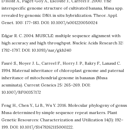
D’Hont A., Paget-Goy A., Escoute J., Carreel F. 2000. The
interspecific genome structure of cultivated banana, Musa spp.
revealed by genomic DNA in situ hybridization. Theor. Appl.
Genet. 100: 177–183. DOI: 10.1007/s001220050024
Edgar R. C. 2004. MUSCLE: multiple sequence alignment with
high accuracy and high throughput. Nucleic Acids Research 32:
1792–1797. DOI: 10.1093/nar/gkh340
Fauré S., Noyer J. L., Carreel F., Horry J. P., Bakry F., Lanaud C.
1994. Maternal inheritance of chloroplast genome and paternal
inheritance of mitochondrial genome in bananas (Musa
acuminata). Current Geneics 25: 265–269. DOI:
10.1007/BF00357172
Feng H., Chen Y., Li B., Wu Y. 2016. Molecular phylogeny of genus
Musa determined by simple sequence repeat markers. Plant
Genetic Resources: Characterization and Utilization 14(3): 192–
199. DOI: 10.1017/S1479262115000222.