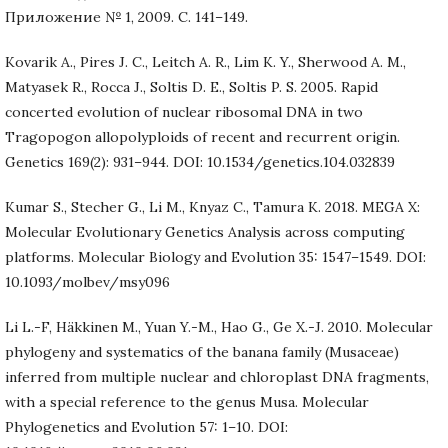
Приложение № 1, 2009. С. 141–149.
Kovarik A., Pires J. C., Leitch A. R., Lim K. Y., Sherwood A. M.,
Matyasek R., Rocca J., Soltis D. E., Soltis P. S. 2005. Rapid
concerted evolution of nuclear ribosomal DNA in two
Tragopogon allopolyploids of recent and recurrent origin.
Genetics 169(2): 931–944. DOI: 10.1534/genetics.104.032839
Kumar S., Stecher G., Li M., Knyaz C., Tamura K. 2018. MEGA X:
Molecular Evolutionary Genetics Analysis across computing
platforms. Molecular Biology and Evolution 35: 1547–1549. DOI:
10.1093/molbev/msy096
Li L.-F, Häkkinen M., Yuan Y.-M., Hao G., Ge X.-J. 2010. Molecular
phylogeny and systematics of the banana family (Musaceae)
inferred from multiple nuclear and chloroplast DNA fragments,
with a special reference to the genus Musa. Molecular
Phylogenetics and Evolution 57: 1–10. DOI: