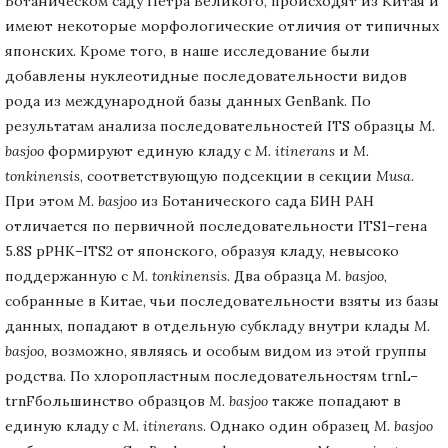
Ботаническом саду Петра Великого, происходят из Китая и
имеют некоторые морфологические отличия от типичных
японских. Кроме того, в наше исследование были
добавлены нуклеотидные последовательности видов
рода из международной базы данных GenBank. По
результатам анализа последовательностей ITS образцы
M.
basjoo
формируют единую кладу с
M.
itinerans
и
M.
tonkinensis
, соответствующую подсекции в секции
Musa
.
При этом
M.
basjoo
из Ботанического сада БИН РАН
отличается по первичной последовательности ITS1–гена
5.8S рРНК–ITS2 от японского, образуя кладу, невысоко
поддержанную с
M.
tonkinensis
. Два образца
M.
basjoo
,
собранные в Китае, чьи последовательности взяты из базы
данных, попадают в отдельную субкладу внутри клады
M.
basjoo
, возможно, являясь и особым видом из этой группы
родства. По хлоропластным последовательностям trnL–
trnFбольшинство образцов
M.
basjoo
также попадают в
единую кладу с
M.
itinerans
. Однако один образец
M.
basjoo