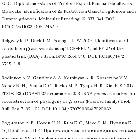
2005. Diploid ancestors of Triploid Export Banana tebcultivars:
Molecular identification of 2n Restitution Gamete rgdonors and n
Gamete gdonors. Molecular Breeding 16: 333–341. DOI:
10.1007/s11032-005-2452-7
Ridgway K. P., Duck J. M., Young J. P. W. 2003. Identification of
roots from grass swards using PCR-RFLP and FFLP of the
plastid trnL (UAA) intron. BMC Ecol. 3: 8. DOI: 10.1186/1472-
6785-3-8
Rodionov A. V., Gnutikov A. A., Kotsinyan A. R., Kotseruba V. V.,
Nosov N. N., Punina E. O., Rayko M. P., Tyupa N. B., Kim E. S. 2017.
ITS1–5.8S rDNA–ITS2 sequence in 35S rRNA genes as marker for
reconstruction of phylogeny of grasses (Poaceae family). Biol.
Bull. Rev. 7: 85–102. DOI: 10.1134/S2079086417020062
Родионов А. В., Носов Н. Н., Ким Е. С., Мачс Э. М., Пунина Е.
О., Пробатова Н. С. Происхождение полиплоидных геномов
мятликов (Poa L.) и феномен потока генов между Север-