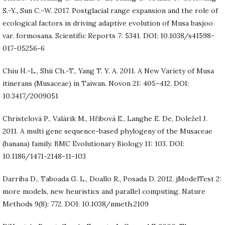
S.-Y., Sun C.-W. 2017. Postglacial range expansion and the role of
ecological factors in driving adaptive evolution of Musa basjoo
var. formosana. Scientific Reports 7: 5341. DOI: 10.1038/s41598-
017-05256-6
Chiu H.-L., Shii Ch.-T., Yang T. Y. A. 2011. A New Variety of Musa
itinerans (Musaceae) in Taiwan. Novon 21: 405–412. DOI:
10.3417/2009051
Christelová P., Valárik M., Hřibová E., Langhe E. De, Doležel J.
2011. A multi gene sequence-based phylogeny of the Musaceae
(banana) family. BMC Evolutionary Biology 11: 103. DOI:
10.1186/1471-2148-11-103
Darriba D., Taboada G. L., Doallo R., Posada D. 2012. jModelTest 2:
more models, new heuristics and parallel computing. Nature
Methods 9(8): 772. DOI: 10.1038/nmeth.2109