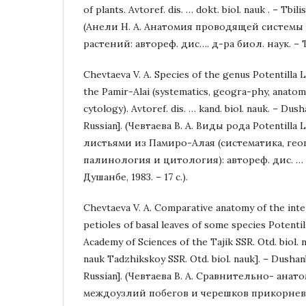
of plants. Avtoref. dis. … dokt. biol. nauk . – Tbilisi
(Анели Н. А. Анатомия проводящей системы 
растений: автореф. дис…. д-ра биол. наук. – Тб
Chevtaeva V. A. Species of the genus Potentilla L
the Pamir-Alai (systematics, geogra-phy, anatom
cytology). Avtoref. dis. … kand. biol. nauk. – Dush
Russian]. (Чевтаева В. А. Виды рода Potentilla
листьями из Памиро-Алая (систематика, гео
палинология и цитология): автореф. дис. … к
Душанбе, 1983. – 17 с.).
Chevtaeva V. A. Comparative anatomy of the inte
petioles of basal leaves of some species Potenti
Academy of Sciences of the Tajik SSR. Otd. biol. 
nauk Tadzhikskoy SSR. Otd. biol. nauk]. – Dushanbe
Russian]. (Чевтаева В. А. Сравнительно- ана
междоузлий побегов и черешков прикорнев