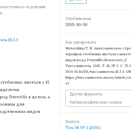
невосточного отделения
я.
Опубликован
2015-10-30
ia.18.3.3
Как цитировать
Motorykina T. N. Анатомическое стр
черешков стеблевых листьев у некот
видов рода Potentilla (Rosaceae) //
Turczaninowia, 2015. Т. 18, № 3. С. 75-
DOI: 10.14258/turczaninowia.18.3.3. UR
https://turczaninowia.asu.ru/article/
стеблевых листьев у 15
47.
 выделены
Другие форматы
 род
Potentilla
в целом, а
библиографических ссылок
ьзованы для
родственных видов
Выпуск
Том 18 № 3 (2015)