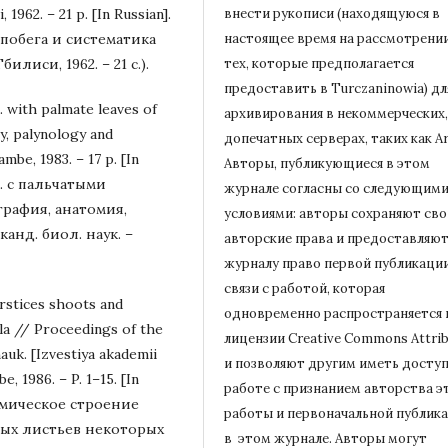
, 1962. – 21 p. [In Russian].
внести рукописи (находящуюся в
побега и систематика
настоящее время на рассмотрени
илиси, 1962. – 21 с.).
тех, которые предполагается
предоставить в Turczaninowia) дл
. with palmate leaves of
архивирования в некоммерческих,
y, palynology and
допечатных серверах, таких как Ar
ambe, 1983. – 17 p. [In
Авторы, публикующиеся в этом
 L. с пальчатыми
журнале согласны со следующим
графия, анатомия,
условиями: авторы сохраняют сво
анд. биол. наук. –
авторские права и предоставляю
журналу право первой публикации
связи с работой, которая
rstices shoots and
одновременно распространяется 
lla // Proceedings of the
лицензии Creative Commons Attrib
nauk. [Izvestiya akademii
и позволяют другим иметь доступ
, 1986. – P. 1–15. [In
работе с признанием авторства э
томическое строение
работы и первоначальной
публик
ых листьев некоторых
в этом журнале.
Авторы могут