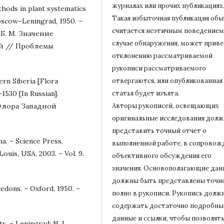
журналах или прочих публикациях
thods in plant systematics
Такая избыточная публикация об
oscow–Leningrad, 1950. –
считается неэтичным поведением,
й Б. М. Значение
случае обнаружения, может приве
ий // Проблемы
отклонению рассматриваемой
рукописи рассматриваемого
ern Siberia [Flora
отвергаются, или опубликованная
–1530 [In Russian].
статья будет изъята.
/ Флора Западной
Авторы рукописей, освещающих
оригинальные исследования дол
представить точный отчет о
na. – Science Press,
выполненной работе, в сопровож
ouis, USA, 2003. – Vol. 9.
объективного обсуждения его
значения.
Основополагающие дан
должны быть представлены точн
ledons. – Oxford, 1950. –
полно в рукописи.
Рукопись долж
содержать достаточно подробны
данные и ссылки, чтобы позволят
. – Leningrad: N. I.