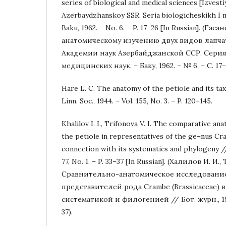
series of biological and medical sciences [Izvest
Azerbaydzhanskoy SSR. Seria biologicheskikh I m
Baku, 1962. – No. 6. – P. 17–26 [In Russian]. (Гас
анатомическому изучению двух видов лапча
Академии наук Азербайджанской ССР. Серия
медицинских наук. – Баку, 1962. – № 6. – С. 17–
Hare L. C. The anatomy of the petiole and its ta
Linn. Soc., 1944. – Vol. 155, No. 3. – P. 120–145.
Khalilov I. I., Trifonova V. I. The comparative an
the petiole in representatives of the ge¬nus Cr
connection with its systematics and phylogeny // 
77, Nо. 1. – P. 33–37 [In Russian]. (Халилов И. И
Сравнительно-анатомическое исследовани
представителей рода Crambe (Brassicaceae) в
систематикой и филогенией // Бот. журн., 1992.
37).