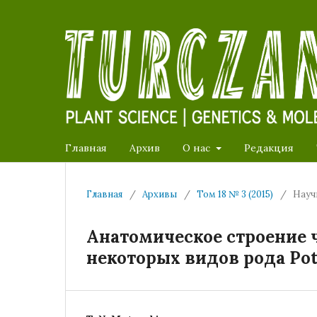
Главная
Архив
О нас
Редакция
Главная
/
Архивы
/
Том 18 № 3 (2015)
/
Науч
Анатомическое строение 
некоторых видов рода Pote