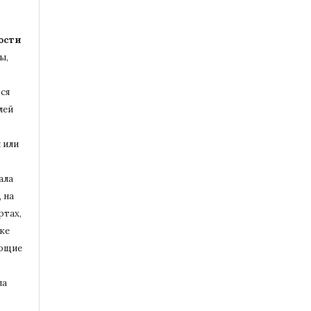
ости
ы,
ся
лей
 или
ала
 на
ртах,
ке
ющие
ла