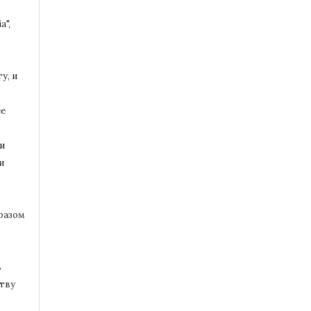
a",
у, и
ее
и
и
разом
ь
тву