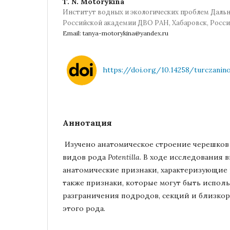
T. N. Motorykina
Институт водных и экологических проблем Даль
Российской академии ДВО РАН, Хабаровск, Росси
Email: tanya-motorykina@yandex.ru
https://doi.org/10.14258/turczaninow
Аннотация
Изучено анатомическое строение черешков 
видов рода
Potentilla
. В ходе исследования
анатомические признаки, характеризующие
также признаки, которые могут быть испол
разграничения подродов, секций и близко
этого рода.