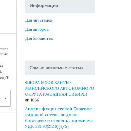
Информация
Для читателей
Для авторов
Для библиотек
оение
орых
83
Самые читаемые статьи
L:
view/8
ФЛОРА МХОВ ХАНТЫ-
МАНСИЙСКОГО АВТОНОМНОГО
ОКРУГА (ЗАПАДНАЯ СИБИРЬ)
1866
Анализ флоры степей Евразии:
видовой состав, видовое
богатство и степень эндемизма
УДК 581.93(212.6)(4/5)