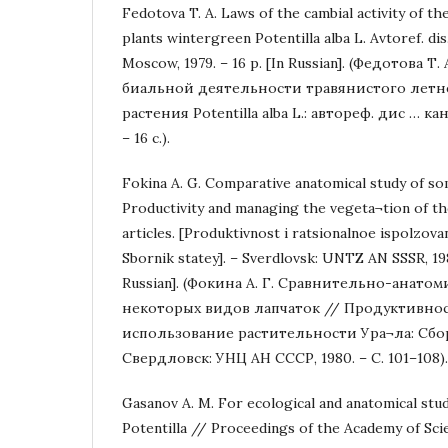
Fedotova T. A. Laws of the cambial activity of 
plants wintergreen Potentilla alba L. Avtoref. dis.
Moscow, 1979. – 16 p. [In Russian]. (Федотова 
биальной деятельности травянистого лет
растения Potentilla alba L.: автореф. дис … канд
– 16 с.).
Fokina A. G. Comparative anatomical study of so
Productivity and managing the vegeta¬tion of th
articles. [Produktivnost i ratsionalnoe ispolzovan
Sbornik statey]. – Sverdlovsk: UNTZ AN SSSR, 198
Russian]. (Фокина А. Г. Сравнительно-анато
некоторых видов лапчаток // Продуктивно
использование растительности Ура¬ла: Сбор
Свердловск: УНЦ АН СССР, 1980. – С. 101–108).
Gasanov A. M. For ecological and anatomical stud
Potentilla // Proceedings of the Academy of Sci