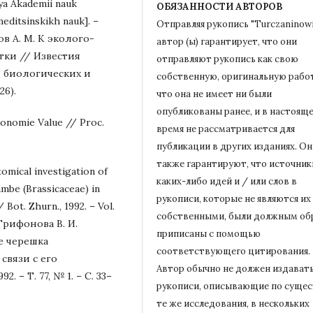
iya Akademii nauk
ОБЯЗАННОСТИ АВТОРОВ
editsinskikh nauk]. –
Отправляя рукопись "Turczaninowi
анов А. М. К эколого-
автор (ы) гарантирует, что они
тки // Известия
отправляют рукопись как свою
 биологических и
собственную, оригинальную работ
26).
что она не имеет ни были
опубликованы ранее, и в настоящ
xonomie Value // Proc.
время не рассматривается для
публикации в других изданиях.
Он
также гарантируют, что источник
atomical investigation of
каких-либо идей и / или слов в
ambe (Brassicaceae) in
рукописи, которые не являются их
Bot. Zhurn., 1992. – Vol.
собственными, были должным об
., Трифонова В. И.
приписаны с помощью
е черешка
соответствующего цитирования.
 связи с его
Автор обычно не должен издават
 – Т. 77, № 1. – С. 33–
рукописи, описывающие по сущес
те же исследования, в нескольких