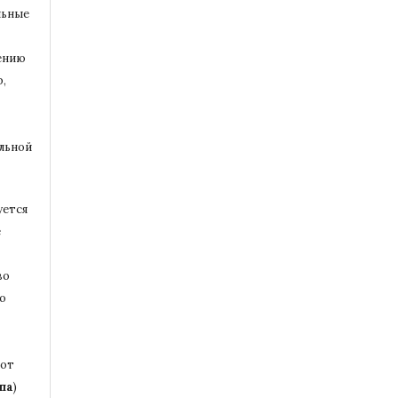
льные
ению
,
альной
уется
е
во
то
бот
па
)