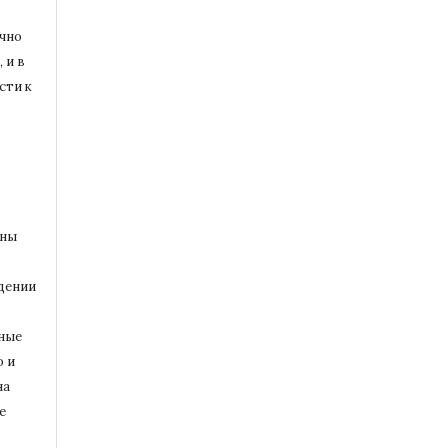
.
ычно
 и в
сти к
жны
дении
ные
о и
на
е
ь