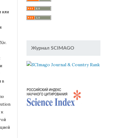
и или
я
Xiv.
Журнал SCIMAGO
и
и
т
 в
по
ution
 к
той
ацией