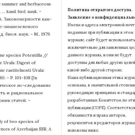
the summer and herbaceous
Политика открытого доступа.
 … kand. biol. nauk. –
Заявление о конфиденциальн
Т. А. Закономерности кам-
Имена и адреса электронной почт
не-зимнезеленого
поданные при публикации в этом
. биол. наук. – М., 1979.
журнале, сайт будет использовать
исключительно для заявленных це
me species Potentilla //
данного журнала, и они не будут
e Urals: Digest of
доступны для любых других целей
ie rastitelnosti Urala:
какой-либо другой стороне.
0. – P. 101–108 [In
Наша публикационная этика журн
мическое ис¬следование
основана, в значительной степени,
сть и рациональное
руководящих принципах и станда
ник статей. –
разработанных Комитетом по эти
публикации (COPE).
Соответству
обязанности и права авторов,
y of two species of
рецензентов и редакторов журна
ences of Azerbaijan SSR. A
изложены ниже.