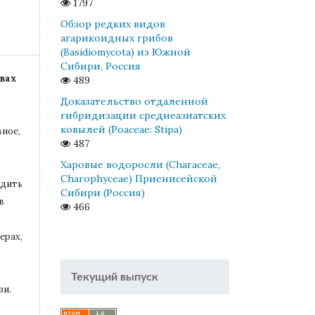
1797
Обзор редких видов
агарикоидных грибов
(Basidiomycota) из Южной
Сибири, Россия
вах
489
Доказательство отдаленной
гибридизации среднеазиатских
ковылей (Poaceae: Stipa)
вное,
487
Харовые водоросли (Characeae,
Charophyceae) Приенисейской
удить
Сибири (Россия)
в
466
ерах,
Текущий выпуск
зи.