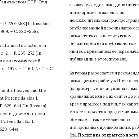
Таджикской ССР. Отд.
заключать отдельные, дополните
договорные соглашения по
неисключительному распростран
– P. 220–558 [In Russian].
опубликованной версии (например
969. – С. 220–558).
разместить ее в институтском
репозитории или опубликовать в
natomical structure in
книге), с признанием ее первонач
о. 2. – P. 265–272 [In
публикации в
этом журнале.
ения анатомической
., 1975. – Т. 60, № 2. – С.
Авторам разрешается и рекоменд
размещать их работу в Интернет
(например, в институциональных
ment of leaves and the
хранилищах или на их сайте) до и 
t Potentilla alba L.
время процесса подачи, так как э
 P. 629–644 [In Russian].
может привести к продуктивным
тьев и деятельности
обменам, а также увеличению
tentilla alba L.
цитирования опубликованных ра
 629–644).
(см.
Политика открытого досту