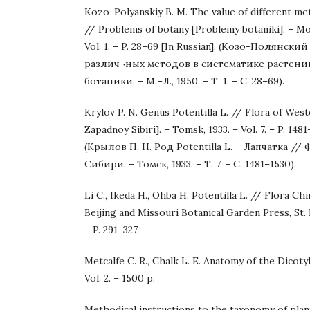
Kozo-Polyanskiy B. M. The value of different me
// Problems of botany [Problemy botaniki]. – M
Vol. 1. – P. 28–69 [In Russian]. (Козо-Полянски
различ¬ных методов в систематике растен
ботаники. – М.–Л., 1950. – Т. 1. – С. 28–69).
Krylov P. N. Genus Potentilla L. // Flora of West
Zapadnoy Sibiri]. – Tomsk, 1933. – Vol. 7. – P. 1481
(Крылов П. Н. Род Potentilla L. – Лапчатка /
Сибири. – Томск, 1933. – Т. 7. – С. 1481–1530).
Li C., Ikeda H., Ohba H. Potentilla L. // Flora Chi
Beijing and Missouri Botanical Garden Press, St. L
– P. 291–327.
Metcalfe C. R., Chalk L. E. Anatomy of the Dicoty
Vol. 2. – 1500 p.
Methodical instructions to the taxonomy of plants