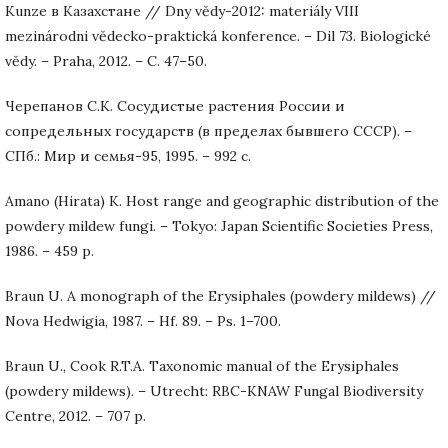
Kunze в Казахстане // Dny vĕdy-2012: materiály VIII
mezinárodni vĕdecko-praktická konference. – Dil 73. Biologické
vĕdy. – Praha, 2012. – С. 47–50.
Черепанов С.К. Сосудистые растения России и
сопредельных государств (в пределах бывшего СССР). –
СПб.: Мир и семья-95, 1995. – 992 с.
Amano (Hirata) K. Host range and geographic distribution of the
powdery mildew fungi. – Tokyo: Japan Scientific Societies Press,
1986. – 459 p.
Braun U. A monograph of the Erysiphales (powdery mildews) //
Nova Hedwigia, 1987. – Hf. 89. – Ps. 1–700.
Braun U., Cook R.T.A. Taxonomic manual of the Erysiphales
(powdery mildews). – Utrecht: RBC-KNAW Fungal Biodiversity
Centre, 2012. – 707 p.