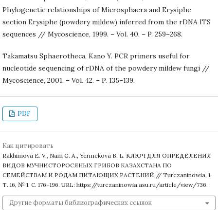
Phylogenetic relationships of Microsphaera and Erysiphe
section Erysiphe (powdery mildew) inferred from the rDNA ITS
sequences // Mycoscience, 1999. – Vol. 40. – P. 259–268.
Takamatsu Sphaerotheca, Kano Y. PCR primers useful for
nucleotide sequencing of rDNA of the powdery mildew fungi //
Mycoscience, 2001. – Vol. 42. – P. 135–139.
PDF
Как цитировать
Rakhimova E. V., Nam G. A., Yermekova B. L. КЛЮЧ ДЛЯ ОПРЕДЕЛЕНИЯ
ВИДОВ МУЧНИСТОРОСЯНЫХ ГРИБОВ КАЗАХСТАНА ПО
СЕМЕЙСТВАМ И РОДАМ ПИТАЮЩИХ РАСТЕНИЙ // Turczaninowia, 1.
Т. 16, № 1. С. 176–196. URL: https://turczaninowia.asu.ru/article/view/736.
Другие форматы библиографических ссылок