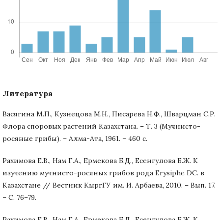
Литература
Васягина М.П., Кузнецова М.Н., Писарева Н.Ф., Шварцман С.Р.
Флора споровых растений Казахстана. – Т. 3 (Мучнисто-
росяные грибы). – Алма-Ата, 1961. – 460 с.
Рахимова Е.В., Нам Г.А., Ермекова Б.Д., Есенгулова Б.Ж. К
изучению мучнисто-росяных грибов рода Erysiphe DC. в
Казахстане // Вестник КыргГУ им. И. Арбаева, 2010. – Вып. 17.
– С. 76–79.
Рахимова Е.В., Нам Г.А., Ермекова Б.Д., Есенгулова Б.Ж. К