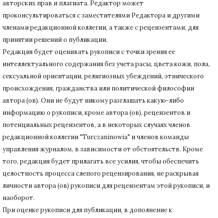
авторских прав и плагиата.
Редактор может
проконсультироваться с заместителями Редактора и другими
членами редакционной коллегии, а также с рецензентами, для
принятии решений о публикации.
Редакция будет оценивать рукописи с точки зрения ее
интеллектуального содержания без учета расы, цвета кожи, пола,
сексуальной ориентации, религиозных убеждений, этнического
происхождения, гражданства или политической философии
автора (ов).
Они не будут никому разглашать какую-либо
информацию о рукописи, кроме автора (ов), рецензентов и
потенциальных рецензентов, а в некоторых случаях членов
редакционной коллегии "Turczaninowia" и членов команды
управления журналом, в зависимости от обстоятельств.
Кроме
того, редакция будет прилагать все усилия, чтобы обеспечить
целостность процесса слепого рецензирования, не раскрывая
личности автора (ов) рукописи для рецензентам этой рукописи, и
наоборот.
При оценке рукописи для публикации, в дополнение к