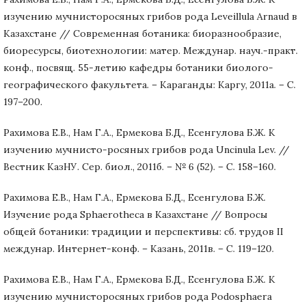
изучению мучнисторосяных грибов рода Leveillula Arnaud в
Казахстане // Современная ботаника: биоразнообразие,
биоресурсы, биотехнологии: матер. Междунар. науч.-практ.
конф., посвящ. 55-летию кафедры ботаники биолого-
географического факультета. – Караганды: Каргу, 2011а. – С.
197–200.
Рахимова Е.В., Нам Г.А., Ермекова Б.Д., Есенгулова Б.Ж. К
изучению мучнисто-росяных грибов рода Uncinula Lev. //
Вестник КазНУ. Cер. биол., 2011б. – № 6 (52). – С. 158–160.
Рахимова Е.В., Нам Г.А., Ермекова Б.Д., Есенгулова Б.Ж.
Изучение рода Sphaerotheca в Казахстане // Вопросы
общей ботаники: традиции и перспективы: сб. трудов II
междунар. Интернет-конф. – Казань, 2011в. – С. 119–120.
Рахимова Е.В., Нам Г.А., Ермекова Б.Д., Есенгулова Б.Ж. К
изучению мучнисторосяных грибов рода Podosphaera