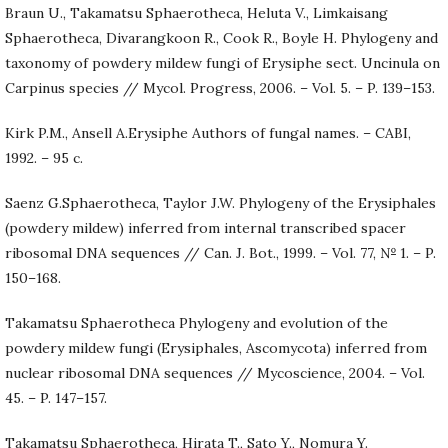
Braun U., Takamatsu Sphaerotheca, Heluta V., Limkaisang
Sphaerotheca, Divarangkoon R., Cook R., Boyle H. Phylogeny and
taxonomy of powdery mildew fungi of Erysiphe sect. Uncinula on
Carpinus species // Mycol. Progress, 2006. – Vol. 5. – P. 139–153.
Kirk P.M., Ansell A.Erysiphe Authors of fungal names. – CABI,
1992. – 95 c.
Saenz G.Sphaerotheca, Taylor J.W. Phylogeny of the Erysiphales
(powdery mildew) inferred from internal transcribed spacer
ribosomal DNA sequences // Can. J. Bot., 1999. – Vol. 77, № 1. – P.
150–168.
Takamatsu Sphaerotheca Phylogeny and evolution of the
powdery mildew fungi (Erysiphales, Ascomycota) inferred from
nuclear ribosomal DNA sequences // Mycoscience, 2004. – Vol.
45. – P. 147–157.
Takamatsu Sphaerotheca, Hirata T., Sato Y., Nomura Y.