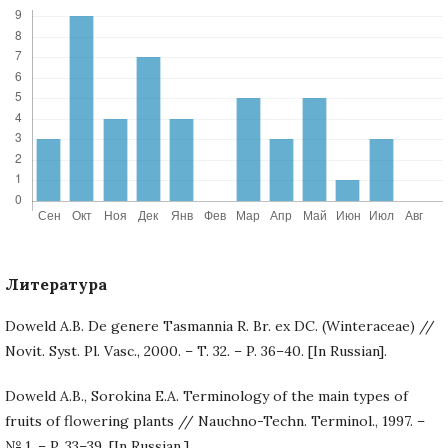
Литература
Doweld A.B. De genere Tasmannia R. Br. ex DC. (Winteraceae) //
Novit. Syst. Pl. Vasc., 2000. – T. 32. – P. 36–40. [In Russian].
Doweld A.B., Sorokina E.A. Terminology of the main types of
fruits of flowering plants // Nauchno-Techn. Terminol., 1997. –
№ 1. – P. 33–39. [In Russian.].