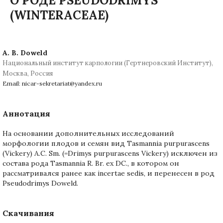
О РОДЕ PSEUDODRIMYS
(WINTERACEAE)
A. B. Doweld
Национальный институт карпологии (Гертнеровский Институт),
Москва, Россия
Email: nicar-sekretariat@yandex.ru
Аннотация
На основании дополнительных исследований
морфологии плодов и семян вид Tasmannia purpurascens
(Vickery) A.C. Sm. (=Drimys purpurascens Vickery) исключен из
состава рода Tasmannia R. Br. ex DC., в котором он
рассматривался ранее как incertae sedis, и перенесен в род
Pseudodrimys Doweld.
Скачивания