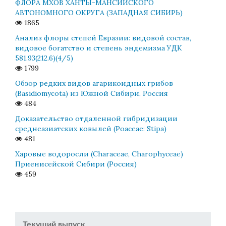
ФЛОРА МХОВ ХАНТЫ-МАНСИЙСКОГО
АВТОНОМНОГО ОКРУГА (ЗАПАДНАЯ СИБИРЬ)
1865
Анализ флоры степей Евразии: видовой состав,
видовое богатство и степень эндемизма УДК
581.93(212.6)(4/5)
1799
Обзор редких видов агарикоидных грибов
(Basidiomycota) из Южной Сибири, Россия
484
Доказательство отдаленной гибридизации
среднеазиатских ковылей (Poaceae: Stipa)
481
Харовые водоросли (Characeae, Charophyceae)
Приенисейской Сибири (Россия)
459
Текущий выпуск