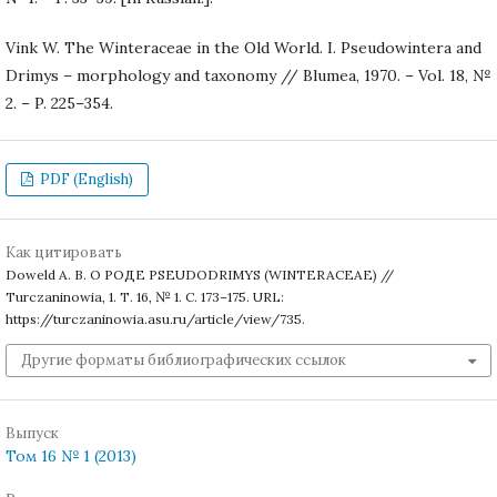
Vink W. The Winteraceae in the Old World. I. Pseudowintera and
Drimys – morphology and taxonomy // Blumea, 1970. – Vol. 18, №
2. – P. 225–354.
PDF (English)
Как цитировать
Doweld A. B. О РОДЕ PSEUDODRIMYS (WINTERACEAE) //
Turczaninowia, 1. Т. 16, № 1. С. 173–175. URL:
https://turczaninowia.asu.ru/article/view/735.
Другие форматы библиографических ссылок
Выпуск
Том 16 № 1 (2013)