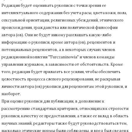
Редакция будет оценивать рукописи с точки зрения ее
интеллектуального содержания без учета расы, цвета кожи, пола,
сексуальной ориентации, религиозных убеждений, этнического
происхождения, гражданства или политической философии
автора (ов).
Они не будут никому разглашать какую-либо
информацию о рукописи, кроме автора (ов), рецензентов и
потенциальных рецензентов, а в некоторых случаях членов
редакционной коллегии "Turczaninowia" и членов команды
управления журналом, в зависимости от обстоятельств.
Кроме
того, редакция будет прилагать все усилия, чтобы обеспечить
целостность процесса слепого рецензирования, не раскрывая
личности автора (ов) рукописи для рецензентам этой рукописи, и
наоборот.
При оценке рукописи для публикации, в дополнение к
рассмотрению стандартных критериев, относящихся к строгости
рукописи, качеству ее предоставления, а также ее вклад в область
научных знаний, редакторы также будут руководствоваться тем,
насколько этические нормы были соблюдены, и вред был сведен к