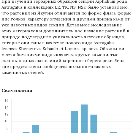
При изучении гербарных образцов сек­ции Xiphidium рода
Astragalus в коллекциях LE, TK, NS, NSK было установлено,
что растения из Якутии отличаются по форме флага, форме
лис­ точков, характеру опушения и другими призна­ ками от
уже известных видов секции. Детальное исследование
этих материалов и дополнитель­ ное изучение растений в
природе подтвердило уникальность якутских образцов,
которые опи­ саны в качестве нового вида Astragalus
lenensis Shemetova, Schaulo et Lomon., sp. nova. Обычны­ ми
местообитаниями вида являются крутые ка­ менистые
склоны южных экспозиций коренного берега реки Лена,
где представлены сообщества полынно-злаковых
каменистых степей.
Скачивания