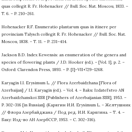
quas collegit R. Fr. Hohenacker // Bull. Soc. Nat. Moscou, 1833. –
T. 6. – P. 210–261.
Hohenacker R.F. Enumeratio plantarum quas in itinere per
provinciam Talysch collegit R. Fr. Hohenacker // Bull. Soc. Nat.
Moscou, 1838. – T. 11. – P. 231–414.
Jackson B.D. Index Kewensis: an enumeration of the genera and
species of flowering plants / J.D. Hooker (ed.). – [Vol. 1], p. 2. –
Oxford: Clarendon Press, 1893. – P. [I]–VII+729–1268.
Karyagin I.I. Erysimum L. // Flora Azerbaidzhana [Flora of
Azerbaijan] / I.I. Karyagin (ed.). – Vol. 4. – Baku: Izdatel’stvo AN
Azerbaidzhanskoi SSR [Publishers of Azerbaijanian SSR], 1953. –
P. 302–316 [in Russian]. (Карягин И.И. Erysimum L. – Желтушник
// Флора Азербайджана / Под ред. И.И. Карягина. – Т. 4. –
Баку: Изд-во АН АзербССР, 1953. – С. 302–316).