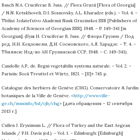
Busch N.A. Cruciferae B. Juss. // Flora Gruzii [Flora of Georgia]
/ N.N. Ketskhoveli, D.I. Sosnovsky, A.L. Kharadze (eds.). – Vol. 4. –
Tbilisi: Izdatel’stvo Akademii Nauk Gruzinskoi SSR [Publishers of
Academy of Sciences of Georgian SSR], 1948. – P. 149–341 [in
Georgian]. (Буш Н. Cruciferae B. Juss. // Флора Грузии / Под
ред. Н.Н. Кецховели, Д.И. Сосновского, А.Л. Харадзе. – Т. 4. –
Тбилиси: Изд-во АН Грузинской ССР, 1948. – С. 149–341).
Candolle A.P., de. Regni vegetabilis systema naturale. – Vol. 2. –
Parisiis: Socii Treuttel et Würtz, 1821. – [II]+ 745 p.
Catalogue des herbiers de Genève (CHG). Conservatoire & Jardin
botaniques de la Ville de Genève. <
http://www.ville-
ge.ch/musinfo/bd/cjb/chg
> [дата обращения – 12 сентября
2013 г.]
Cullen J. Erysimum L. // Flora of Turkey and the East Aegean
Islands / P.H. Davis (ed.). – Vol. 1. – Edinburgh: [Edinburgh]