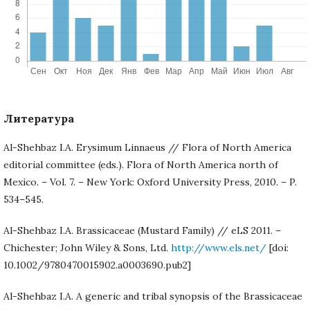
Литература
Al-Shehbaz I.A. Erysimum Linnaeus // Flora of North America
editorial committee (eds.). Flora of North America north of
Mexico. – Vol. 7. – New York: Oxford University Press, 2010. – P.
534–545.
Al-Shehbaz I.A. Brassicaceae (Mustard Family) // eLS 2011. –
Chichester; John Wiley & Sons, Ltd.
http://www.els.net/
[doi:
10.1002/9780470015902.a0003690.pub2]
Al-Shehbaz I.A. A generic and tribal synopsis of the Brassicaceae