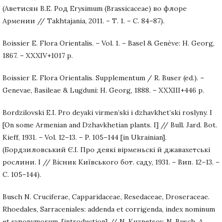
(Аветисян В.Е. Род Erysimum (Brassicaceae) во флоре
Армении // Takhtajania, 2011. – Т. 1. – С. 84–87).
Boissier E. Flora Orientalis. – Vol. 1. – Basel & Genève: H. Georg,
1867. – XXXIV+1017 p.
Boissier E. Flora Orientalis. Supplementum / R. Buser (ed.). –
Genevae, Basileae & Lugduni: H. Georg, 1888. – XXXIII+446 p.
Bordzilovski E.I. Pro deyaki virmen’ski i dzhavkhet’ski roslyny. I
[On some Armenian and Dzhavkhetian plants. I] // Bull. Jard. Bot.
Kieff, 1931. – Vol. 12–13. – P. 105–144 [in Ukrainian].
(Бордзиловський Є.I. Про деякi вiрменьскi й джавахетськi
рослини. I // Вiсник Київського бот. саду, 1931. – Вип. 12–13. –
С. 105–144).
Busch N. Cruciferae, Capparidaceae, Resedaceae, Droseraceae.
Rhoedales, Sarraceniales: addenda et corrigenda, index nominum
et synonymorum, [introduction] // N. Kuznetsov, N. Busch, A.