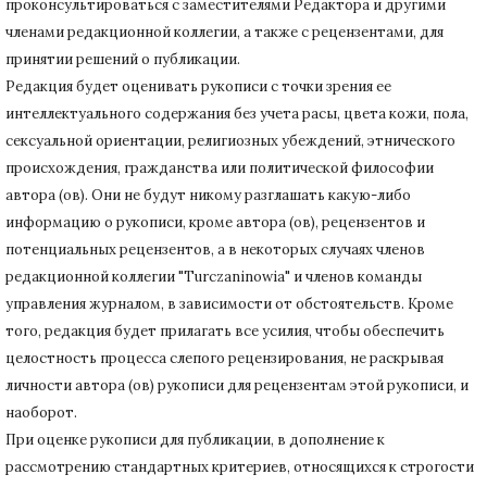
проконсультироваться с заместителями Редактора и другими
членами редакционной коллегии, а также с рецензентами, для
принятии решений о публикации.
Редакция будет оценивать рукописи с точки зрения ее
интеллектуального содержания без учета расы, цвета кожи, пола,
сексуальной ориентации, религиозных убеждений, этнического
происхождения, гражданства или политической философии
автора (ов).
Они не будут никому разглашать какую-либо
информацию о рукописи, кроме автора (ов), рецензентов и
потенциальных рецензентов, а в некоторых случаях членов
редакционной коллегии "Turczaninowia" и членов команды
управления журналом, в зависимости от обстоятельств.
Кроме
того, редакция будет прилагать все усилия, чтобы обеспечить
целостность процесса слепого рецензирования, не раскрывая
личности автора (ов) рукописи для рецензентам этой рукописи, и
наоборот.
При оценке рукописи для публикации, в дополнение к
рассмотрению стандартных критериев, относящихся к строгости