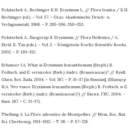
Polatschek A., Rechinger K.H. Erysimum L. // Flora Iranica / K.H.
Rechinger (ed.). – Vol. 57. – Graz: Akademische Druck- u.
Verlagsanstalt, 1968. – P. 285–306, 350–353.
Polatschek A., Snogerup S. Erysimum // Flora Hellenica / A.
Strid, K. Tan (eds.). – Vol. 2. – Königstein: Koeltz Scientific Books,
2002. – P. 130–152.
Schanzer I.A. What is Erysimum leucanthemum (Steph.) B.
Fedtsch. and E. versicolor (Bieb.) Andrz. (Brassicaceae)? // Byull.
Glavn. Bot. Sada, 2004. – Vol. 187. – P. 31–37 [in Russian]. (Шанцер
И.А. Что такое Erysimum leucanthemum (Steph.) B. Fedtsch. и E.
versicolor (Bieb.) Andrz. (Brassicaceae)?) // Бюлл. ГБС, 2004. –
Вып. 187. – С. 31–37).
Thellung A. La Flore adventice de Montpellier // Mém. Soc. Nat.
Sci. Cherbourg, 1911–1912. – T. 38. – P. 57–728.