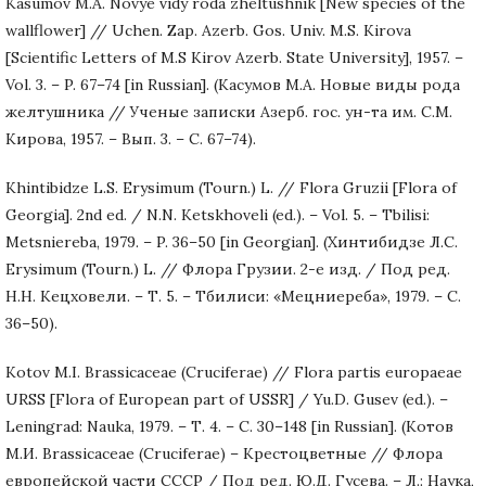
Kasumov M.A. Novye vidy roda zheltushnik [New species of the
wallflower] // Uchen. Zap. Azerb. Gos. Univ. M.S. Kirova
[Scientific Letters of M.S Kirov Azerb. State University], 1957. –
Vol. 3. – P. 67–74 [in Russian]. (Касумов М.А. Новые виды рода
желтушника // Ученые записки Азерб. гос. ун-та им. С.М.
Кирова, 1957. – Вып. 3. – С. 67–74).
Khintibidze L.S. Erysimum (Tourn.) L. // Flora Gruzii [Flora of
Georgia]. 2nd ed. / N.N. Ketskhoveli (ed.). – Vol. 5. – Tbilisi:
Metsniereba, 1979. – P. 36–50 [in Georgian]. (Хинтибидзе Л.С.
Erysimum (Tourn.) L. // Флора Грузии. 2-е изд. / Под ред.
Н.Н. Кецховели. – Т. 5. – Тбилиси: «Мецниереба», 1979. – С.
36–50).
Kotov M.I. Brassicaceae (Cruciferae) // Flora partis europaeae
URSS [Flora of European part of USSR] / Yu.D. Gusev (ed.). –
Leningrad: Nauka, 1979. – Т. 4. – С. 30–148 [in Russian]. (Котов
М.И. Brassicaceae (Cruciferae) – Крестоцветные // Флора
европейской части СССР / Под ред. Ю.Д. Гусева. – Л.: Наука,