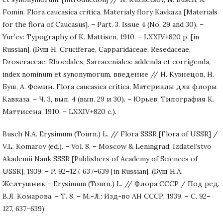
Fomin. Flora caucasica critica. Materialy flory Kavkaza [Materials
for the flora of Caucasus]. – Part. 3. Issue 4 (No. 29 and 30). –
Yur’ev: Typography of K. Mattisen, 1910. – LXXIV+820 p. [in
Russian]. (Буш Н. Cruciferae, Capparidaceae, Resedaceae,
Droseraceae. Rhoedales, Sarraceniales: addenda et corrigenda,
index nominum et synonymorum, введение // Н. Кузнецов, Н.
Буш, А. Фомин. Flora caucasica critica. Материалы для флоры
Кавказа. – Ч. 3, вып. 4 (вып. 29 и 30). – Юрьев: Типография К.
Маттисена, 1910. – LXXIV+820 с.).
Busch N.A. Erysimum (Tourn.) L. // Flora SSSR [Flora of USSR] /
V.L. Komarov (ed.). – Vol. 8. – Moscow & Leningrad: Izdatel’stvo
Akademii Nauk SSSR [Publishers of Academy of Sciences of
USSR], 1939. – P. 92–127, 637–639 [in Russian]. (Буш Н.А.
Желтушник – Erysimum (Tourn.) L. // Флора СССР / Под ред.
В.Л. Комарова. – Т. 8. – М.-Л.: Изд-во АН СССР, 1939. – С. 92–
127, 637–639).