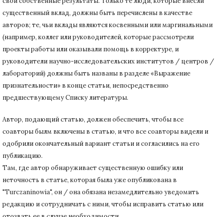
свои собственные результаты.
Только те люди, которые внесли
существенный вклад, должны быть перечислены в качестве
авторов;
те, чьи вклады являются косвенными или маргинальными
(например, коллег или руководителей, которые рассмотрели
проекты работы или оказывали помощь в корректуре, и
руководители научно-исследовательских институтов / центров /
лабораторий) должны быть названы в разделе «Выражение
признательности» в конце статьи
, непосредственно
предшествующему Списку литературы.
Автор, подающий статью,
должен обеспечить, чтобы все
соавторы былм включены в статью, и что все соавторы видели и
одобрили окончательный вариант статьи и согласились на его
публикацию.
Там, где автор обнаруживает существенную ошибку или
неточность в статье, которая была уже опубликована в
"Turczaninowia", он / она обязана незамедлительно уведомить
редакцию и сотрудничать с ними, чтобы исправить статью или
отозвать ее в случае необходимости.