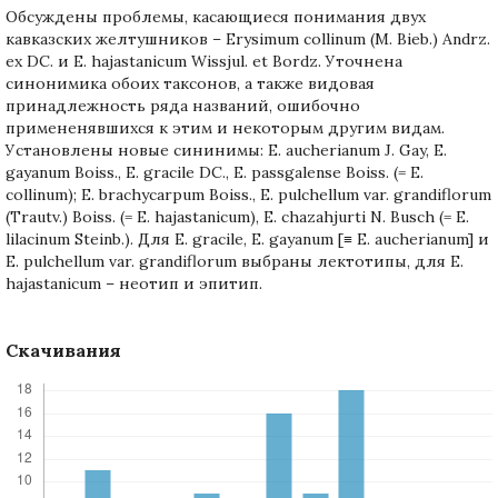
Обсуждены проблемы, касающиеся понимания двух
кавказских желтушников – Erysimum collinum (M. Bieb.) Andrz.
ex DC. и E. hajastanicum Wissjul. et Bordz. Уточнена
синонимика обоих таксонов, а также видовая
принадлежность ряда названий, ошибочно
примененявшихся к этим и некоторым другим видам.
Установлены новые сининимы: E. aucherianum J. Gay, E.
gayanum Boiss., E. gracile DC., E. passgalense Boiss. (= E.
collinum); E. brachycarpum Boiss., E. pulchellum var. grandiflorum
(Trautv.) Boiss. (= E. hajastanicum), E. chazahjurti N. Busch (= E.
lilacinum Steinb.). Для E. gracile, E. gayanum [≡ E. aucherianum] и
E. pulchellum var. grandiflorum выбраны лектотипы, для E.
hajastanicum – неотип и эпитип.
Скачивания