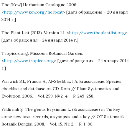
The [Kew] Herbarium Catalogue 2006.
<
http://www.kew.org/herbcat
> [дата обращения – 20 января
2014 г.]
The Plant List (2013). Version 1.1. <
http://www.theplantlist.org
>
[дата обращения – 24 января 2014 г.]
Tropicos.org. Missouri Botanical Garden.
<
http://www.tropicos.org
> [дата обращения – 24 января 2014
г.]
Warwick S.I., Francis A., Al-Shehbaz I.A. Brassicaceae: Species
checklist and database on CD-Rom // Plant Systematics and
Evolution, 2006. – Vol. 259. № 2–4. – P. 249–258.
Yildirimli Ş. The genus Erysimum L. (Brassicaceae) in Turkey,
some new taxa, records, a synopsis and a key // OT Sistematik
Botanik Dergisi, 2008. – Vol. 15. Nr. 2. – P. 1–80.