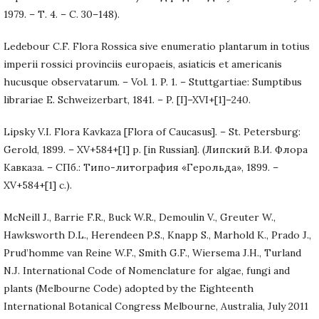
1979. – Т. 4. – С. 30–148).
Ledebour C.F. Flora Rossica sive enumeratio plantarum in totius
imperii rossici provinciis europaeis, asiaticis et americanis
hucusque observatarum. – Vol. 1. P. 1. – Stuttgartiae: Sumptibus
librariae E. Schweizerbart, 1841. – P. [I]–XVI+[1]–240.
Lipsky V.I. Flora Kavkaza [Flora of Caucasus]. – St. Petersburg:
Gerold, 1899. – XV+584+[1] p. [in Russian]. (Липский В.И. Флора
Кавказа. – СПб.: Типо-литография «Герольда», 1899. –
XV+584+[1] с.).
McNeill J., Barrie F.R., Buck W.R., Demoulin V., Greuter W.,
Hawksworth D.L., Herendeen P.S., Knapp S., Marhold K., Prado J.,
Prud’homme van Reine W.F., Smith G.F., Wiersema J.H., Turland
N.J. International Code of Nomenclature for algae, fungi and
plants (Melbourne Code) adopted by the Eighteenth
International Botanical Congress Melbourne, Australia, July 2011