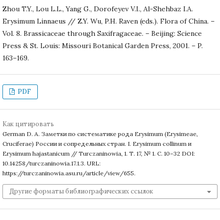
Zhou T.Y., Lou L.L., Yang G., Dorofeyev V.I., Al-Shehbaz I.A.
Erysimum Linnaeus // Z.Y. Wu, P.H. Raven (eds.). Flora of China. –
Vol. 8. Brassicaceae through Saxifragaceae. – Beijing: Science
Press & St. Louis: Missouri Botanical Garden Press, 2001. – P.
163–169.
PDF
Как цитировать
German D. A. Заметки по систематике рода Erysimum (Erysimeae,
Cruciferae) России и сопредельных стран. I. Erysimum collinum и
Erysimum hajastanicum // Turczaninowia, 1. Т. 17, № 1. С. 10–32 DOI:
10.14258/turczaninowia.17.1.3. URL:
https://turczaninowia.asu.ru/article/view/655.
Другие форматы библиографических ссылок