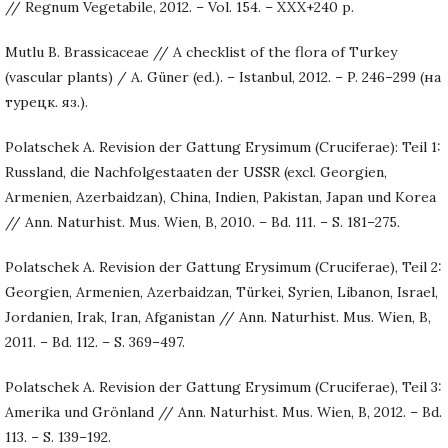
// Regnum Vegetabile, 2012. – Vol. 154. – XXX+240 p.
Mutlu B. Brassicaceae // A checklist of the flora of Turkey
(vascular plants) / A. Güner (ed.). – Istanbul, 2012. – P. 246–299 (на
турецк. яз.).
Polatschek A. Revision der Gattung Erysimum (Cruciferae): Teil 1:
Russland, die Nachfolgestaaten der USSR (excl. Georgien,
Armenien, Azerbaidzan), China, Indien, Pakistan, Japan und Korea
// Ann. Naturhist. Mus. Wien, B, 2010. – Bd. 111. – S. 181–275.
Polatschek A. Revision der Gattung Erysimum (Cruciferae), Teil 2:
Georgien, Armenien, Azerbaidzan, Türkei, Syrien, Libanon, Israel,
Jordanien, Irak, Iran, Afganistan // Ann. Naturhist. Mus. Wien, B,
2011. – Bd. 112. – S. 369–497.
Polatschek A. Revision der Gattung Erysimum (Cruciferae), Teil 3:
Amerika und Grönland // Ann. Naturhist. Mus. Wien, B, 2012. – Bd.
113. – S. 139–192.