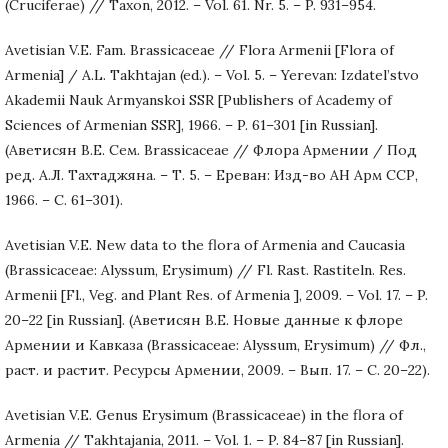
(Cruciferae) // Taxon, 2012. – Vol. 61. Nr. 5. – P. 931–954.
Avetisian V.E. Fam. Brassicaceae // Flora Armenii [Flora of
Armenia] / A.L. Takhtajan (ed.). – Vol. 5. – Yerevan: Izdatel’stvo
Akademii Nauk Armyanskoi SSR [Publishers of Academy of
Sciences of Armenian SSR], 1966. – P. 61–301 [in Russian].
(Аветисян В.Е. Сем. Brassicaceae // Флора Армении / Под
ред. А.Л. Тахтаджяна. – Т. 5. – Ереван: Изд-во АН Арм ССР,
1966. – С. 61–301).
Avetisian V.E. New data to the flora of Armenia and Caucasia
(Brassicaceae: Alyssum, Erysimum) // Fl. Rast. Rastiteln. Res.
Armenii [Fl., Veg. and Plant Res. of Armenia ], 2009. – Vol. 17. – P.
20–22 [in Russian]. (Аветисян В.Е. Новые данные к флоре
Армении и Кавказа (Brassicaceae: Alyssum, Erysimum) // Фл.,
раст. и растит. Ресурсы Армении, 2009. – Вып. 17. – С. 20–22).
Avetisian V.E. Genus Erysimum (Brassicaceae) in the flora of
Armenia // Takhtajania, 2011. – Vol. 1. – P. 84–87 [in Russian].