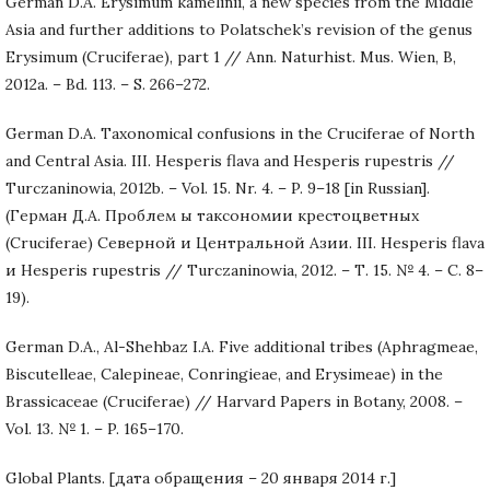
German D.A. Erysimum kamelinii, a new species from the Middle
Asia and further additions to Polatschek’s revision of the genus
Erysimum (Cruciferae), part 1 // Ann. Naturhist. Mus. Wien, B,
2012a. – Bd. 113. – S. 266–272.
German D.A. Taxonomical confusions in the Cruciferae of North
and Central Asia. III. Hesperis flava and Hesperis rupestris //
Turczaninowia, 2012b. – Vol. 15. Nr. 4. – P. 9–18 [in Russian].
(Герман Д.А. Проблем ы таксономии крестоцветных
(Cruciferae) Северной и Центральной Азии. III. Hesperis flava
и Hesperis rupestris // Turczaninowia, 2012. – Т. 15. № 4. – С. 8–
19).
German D.A., Al-Shehbaz I.A. Five additional tribes (Aphragmeae,
Biscutelleae, Calepineae, Conringieae, and Erysimeae) in the
Brassicaceae (Cruciferae) // Harvard Papers in Botany, 2008. –
Vol. 13. № 1. – P. 165–170.
Global Plants. [дата обращения – 20 января 2014 г.]