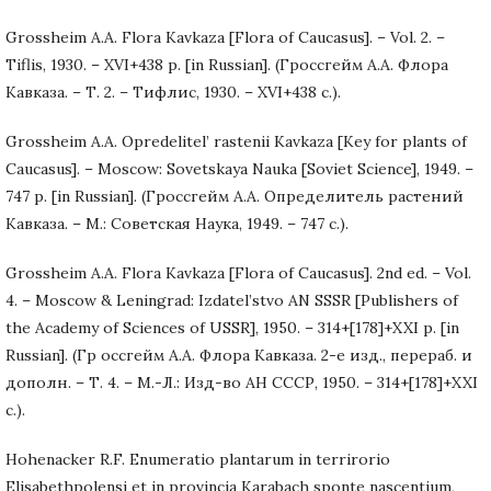
Grossheim A.A. Flora Kavkaza [Flora of Caucasus]. – Vol. 2. –
Tiflis, 1930. – XVI+438 p. [in Russian]. (Гроссгейм А.А. Флора
Кавказа. – Т. 2. – Тифлис, 1930. – XVI+438 с.).
Grossheim A.A. Opredelitel’ rastenii Kavkaza [Key for plants of
Caucasus]. – Moscow: Sovetskaya Nauka [Soviet Science], 1949. –
747 p. [in Russian]. (Гроссгейм А.А. Определитель растений
Кавказа. – М.: Советская Наука, 1949. – 747 с.).
Grossheim A.A. Flora Kavkaza [Flora of Caucasus]. 2nd ed. – Vol.
4. – Moscow & Leningrad: Izdatel’stvo AN SSSR [Publishers of
the Academy of Sciences of USSR], 1950. – 314+[178]+XXI p. [in
Russian]. (Гр оссгейм А.А. Флора Кавказа. 2-е изд., перераб. и
дополн. – Т. 4. – М.-Л.: Изд-во АН СССР, 1950. – 314+[178]+XXI
с.).
Hohenacker R.F. Enumeratio plantarum in terrirorio
Elisabethpolensi et in provincia Karabach sponte nascentium,