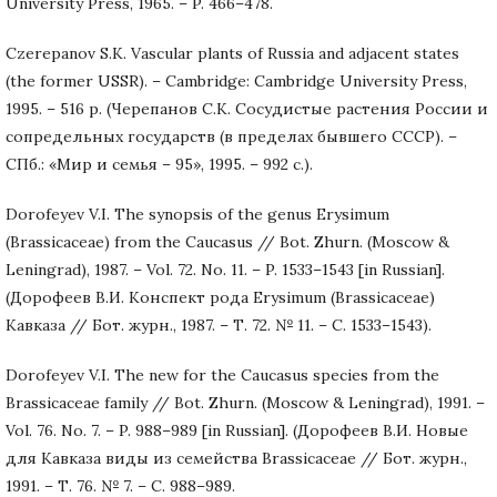
University Press, 1965. – P. 466–478.
Czerepanov S.K. Vascular plants of Russia and adjacent states
(the former USSR). – Cambridge: Cambridge University Press,
1995. – 516 p. (Черепанов С.К. Сосудистые растения России и
сопредельных государств (в пределах бывшего СССР). –
СПб.: «Мир и семья – 95», 1995. – 992 с.).
Dorofeyev V.I. The synopsis of the genus Erysimum
(Brassicaceae) from the Caucasus // Bot. Zhurn. (Moscow &
Leningrad), 1987. – Vol. 72. No. 11. – P. 1533–1543 [in Russian].
(Дорофеев В.И. Конспект рода Erysimum (Brassicaceae)
Кавказа // Бот. журн., 1987. – Т. 72. № 11. – С. 1533–1543).
Dorofeyev V.I. The new for the Caucasus species from the
Brassicaceae family // Bot. Zhurn. (Moscow & Leningrad), 1991. –
Vol. 76. No. 7. – P. 988–989 [in Russian]. (Дорофеев В.И. Новые
для Кавказа виды из семейства Brassicaceae // Бот. журн.,
1991. – Т. 76. № 7. – С. 988–989.