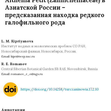
Althenia Petit (Zannichelliaceae) в
Азиатской России –
предсказанная находка редкого
галофильного рода
L. M. Kipriyanova
Институт водных и экологических проблем СО РАН,
Новосибирский филиал, Новосибирск, Россия.
Email: kipr@iwep.nsc.ru
R. E. Romanov
Central Siberian Botanical Garden SB RAS, Novosibirsk, Russia
Email: romanov_r_e@ngs.ru
https://doi.org/10.14258/turczaninowia.17.2.10
Аннотация