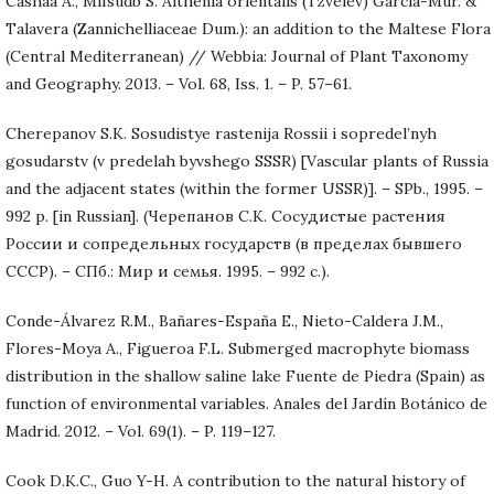
Cashaa A., Mifsudb S. Althenia orientalis (Tzvelev) Garcia-Mur. &
Talavera (Zannichelliaceae Dum.): an addition to the Maltese Flora
(Central Mediterranean) // Webbia: Journal of Plant Taxonomy
and Geography. 2013. – Vol. 68, Iss. 1. – P. 57–61.
Cherepanov S.K. Sosudistye rastenija Rossii i sopredel’nyh
gosudarstv (v predelah byvshego SSSR) [Vascular plants of Russia
and the adjacent states (within the former USSR)]. – SPb., 1995. –
992 p. [in Russian]. (Черепанов С.К. Сосудистые растения
России и сопредельных государств (в пределах бывшего
СССР). – СПб.: Мир и семья. 1995. – 992 с.).
Conde-Álvarez R.M., Bañares-España E., Nieto-Caldera J.M.,
Flores-Moya A., Figueroa F.L. Submerged macrophyte biomass
distribution in the shallow saline lake Fuente de Piedra (Spain) as
function of environmental variables. Anales del Jardín Botánico de
Madrid. 2012. – Vol. 69(1). – P. 119–127.
Cook D.K.C., Guo Y-H. A contribution to the natural history of