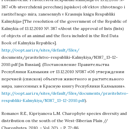
387 «Ob utverzhdenii perechnej (spiskov) ob’ektov zhivotnogo i
rastitel’nogo mira, zanesennyh v Krasnuju knigu Respubliki
Kalmykija» [The resolution of the government of the Republic of
Kalmykia of 13.12.2010 №. 387 «About the approval of lists (lists)
of objects of an animal and the flora included in the Red Data
Book of Kalmykia Republic»].
http://oopt.aari.ru/sites/default/files/
documents/pravitelstvo-respubliki-Kalmykiya/N387_13-12-
2010.pdf [in Russian]. (Постановление Правительства
Республики Калмыкия от 13.12.2010 №387 «Об утверждении
перечней (списков) объектов животного и растительного
мира, занесенных в Красную книгу Республики Калмыкия».
http://oopt.aari.ru/sites/default/files/documents/pravitelstvo-
respubliki-Kalmykiya/N387_13-12-2010.pdf
).
Romanov R.E., Kipriyanova L.M. Charophyte species diversity and
distribution on the south of the West-Siberian Plain //
Charophytes, 2010. – Vol. 2(2). – P. 72–86.