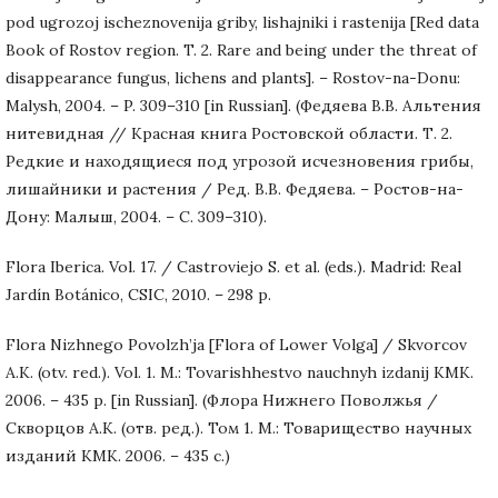
pod ugrozoj ischeznovenija griby, lishajniki i rastenija [Red data
Book of Rostov region. T. 2. Rare and being under the threat of
disappearance fungus, lichens and plants]. – Rostov-na-Donu:
Malysh, 2004. – P. 309–310 [in Russian]. (Федяева В.В. Альтения
нитевидная // Красная книга Ростовской области. Т. 2.
Редкие и находящиеся под угрозой исчезновения грибы,
лишайники и растения / Ред. В.В. Федяева. – Ростов-на-
Дону: Малыш, 2004. – С. 309–310).
Flora Iberica. Vol. 17. / Castroviejo S. et al. (eds.). Madrid: Real
Jardín Botánico, CSIC, 2010. – 298 p.
Flora Nizhnego Povolzh’ja [Flora of Lower Volga] / Skvorcov
A.K. (otv. red.). Vol. 1. M.: Tovarishhestvo nauchnyh izdanij KMK.
2006. – 435 p. [in Russian]. (Флора Нижнего Поволжья /
Скворцов А.К. (отв. ред.). Том 1. М.: Товарищество научных
изданий КМК. 2006. – 435 с.)