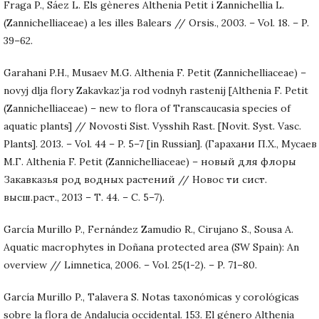
Fraga P., Sáez L. Els gèneres Althenia Petit i Zannichellia L.
(Zannichelliaceae) a les illes Balears // Orsis., 2003. – Vol. 18. – P.
39–62.
Garahani P.H., Musaev M.G. Althenia F. Petit (Zannichelliaceae) –
novyj dlja flory Zakavkaz’ja rod vodnyh rastenij [Althenia F. Petit
(Zannichelliaceae) – new to flora of Transcaucasia species of
aquatic plants] // Novosti Sist. Vysshih Rast. [Novit. Syst. Vasc.
Plants]. 2013. – Vol. 44 – P. 5–7 [in Russian]. (Гарахани П.Х., Мусаев
М.Г. Althenia F. Petit (Zannichelliaceae) – новый для флоры
Закавказья род водных растений // Новос ти сист.
высш.раст., 2013 – Т. 44. – С. 5–7).
García Murillo P., Fernández Zamudio R., Cirujano S., Sousa A.
Aquatic macrophytes in Doñana protected area (SW Spain): An
overview // Limnetica, 2006. – Vol. 25(1-2). – P. 71–80.
García Murillo P., Talavera S. Notas taxonómicas y corológicas
sobre la flora de Andalucia occidental. 153. El género Althenia