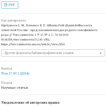
PDF
Как цитировать
Kipriyanova L. M., Romanov R. E. Althenia Petit (Zannichelliaceae) в
Азиатской России – предсказанная находка редкого галофильного
рода // Turczaninowia, 1. Т. 17, № 2. С. 74-81 DOI:
10.14258/turczaninowia.17.2.10. URL:
https://turczaninowia.asu.ru/article/view/650.
Другие форматы библиографических ссылок
Выпуск
Том 17 № 2 (2014)
Раздел
Научные статьи
Уведомление об авторских правах