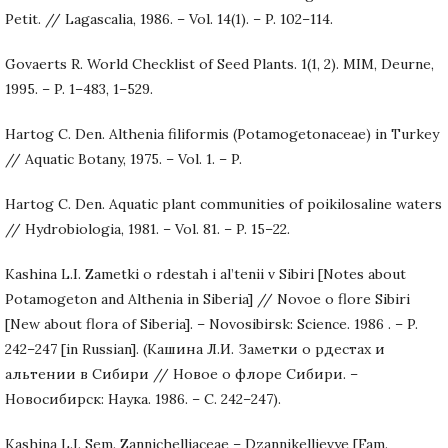
Petit. // Lagascalia, 1986. – Vol. 14(1). – P. 102–114.
Govaerts R. World Checklist of Seed Plants. 1(1, 2). MIM, Deurne,
1995. – P. 1–483, 1–529.
Hartog C. Den. Althenia filiformis (Potamogetonaceae) in Turkey
// Aquatic Botany, 1975. – Vol. 1. – P.
Hartog C. Den. Aquatic plant communities of poikilosaline waters
// Hydrobiologia, 1981. – Vol. 81. – P. 15–22.
Kashina L.I. Zametki o rdestah i al’tenii v Sibiri [Notes about
Potamogeton and Althenia in Siberia] // Novoe o flore Sibiri
[New about flora of Siberia]. – Novosibirsk: Science. 1986 . – P.
242–247 [in Russian]. (Кашина Л.И. Заметки о рдестах и
альтении в Сибири // Новое о флоре Сибири. –
Новосибирск: Наука. 1986. – С. 242–247).
Kashina L.I. Sem. Zannichelliaceae – Dzannikellievye [Fam.