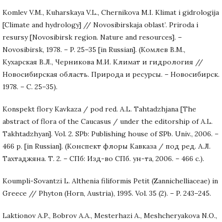
Komlev V.M., Kuharskaya V.L., Chernikova M.I. Klimat i gidrologija
[Climate and hydrology] // Novosibirskaja oblast’. Priroda i
resursy [Novosibirsk region. Nature and resources]. –
Novosibirsk, 1978. – P. 25–35 [in Russian]. (Комлев В.М.,
Кухарская В.Л., Черникова М.И. Климат и гидрология //
Новосибирская область. Природа и ресурсы. – Новосибирск.
1978. – С. 25–35).
Konspekt flory Kavkaza / pod red. A.L. Tahtadzhjana [The
abstract of flora of the Caucasus / under the editorship of A.L.
Takhtadzhyan]. Vol. 2. SPb: Publishing house of SPb. Univ., 2006. –
466 p. [in Russian]. (Конспект флоры Кавказа / под ред. А.Л.
Тахтаджяна. Т. 2. – СПб: Изд-во СПб. ун-та, 2006. – 466 с.).
Koumpli-Sovantzi L. Althenia filiformis Petit (Zannichelliaceae) in
Greece // Phyton (Horn, Austria), 1995. Vol. 35 (2). – P. 243–245.
Laktionov A.P., Bobrov A.A., Mesterhazi A., Meshcheryakova N.O.,