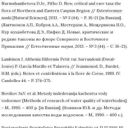
Nurmuhambetova D.Je., Pifko D. New, critical and rare taxa the
flora of Northern and Eastern Caspian Region // Estestvennye
nauki [Natural Sciences], 2013. – № 3 (44). – P. 16–21 [in Russian].
(Лактионов А.П., Бобров А.А., Местерази А., Мещерякова Н.О.,
Нур мухамбетова Д.Э., Пифко Д. Новые, критические и
редкие таксоны во флоре Северного и Восточного
Прикаспия // Естественные науки, 2013. – № 3 (44). – C. 16–21).
Lambinon J. Althenia filiformis Petit var. barrandonii (Duval-
Jouve) P. García Murillo et Talavera // Jeanmonod, D., Burdet,
H.M. (eds.). Notes et contributions à la flore de Corse, 1989. IV.
Candollea 44. – P. 374–375.
Novikov Ju.V. et al. Metody issledovanija kachestva vody
vodoemov [Methods of research of water quality of waterbodies].
– M., 1990. – 400 p. [in Russian]. (Новиков Ю.В. и др. Методы
исследования качества воды водоемов. – М., 1990. – 400 с.).
Postanovlenie Pravitel’stva Respubliki Kalmykija ot 13.12.2010 №