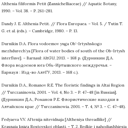
Althenia filiformis Petit (Zannichelliaceae) // Aquatic Botany,
1990. – Vol. 38. – P. 261–281.
Dandy J. E. Althenia Petit. // Flora Europaea. – Vol. 5. / Tutin T.
G. et al. (eds.). – Cambridge, 1980. – P. 13.
Durnikin D.A. Flora vodoemov yuga Ob’-Irtyshskogo
mezhdurech’ya [Flora of water bodies of south of the Ob-Irtysh
interfluve]. – Barnaul: AltGU, 2013. – 168 p. (Дурникин Д.А.
Флора водоемов юга Обь-Иртышского междуречья. –
Барнаул : Изд-во АлтГУ, 2013. – 168 с.).
Durnikin D.A., Romanov R.E. The floristic findings in Altai Region
// Turczaninowia, 2001. – Vol. 4, No 3. – P. 47–48 [in Russian].
(Дурникин Д.А., Романов Р.Е. Флористические находки в
Алтайском крае // Turczaninowia. 2001. – Т. 4, № 3. – С. 47–48).
Fedyaeva V.V. Al’tenija nitevidnaja [Altheniya threadlike] //
Krasnaja kniga Rostovskoj oblasti. – T. 2. Redkie i nahodjashhiesja