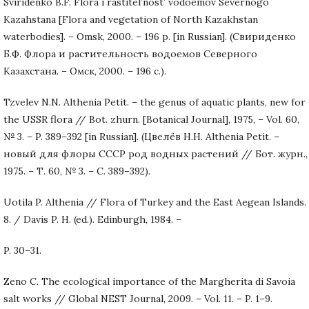
Sviridenko B.F. Flora i rastitel’nost’ vodoemov Severnogo
Kazahstana [Flora and vegetation of North Kazakhstan
waterbodies]. – Omsk, 2000. – 196 p. [in Russian]. (Свириденко
Б.Ф. Флора и растительность водоемов Северного
Казахстана. – Омск, 2000. – 196 с.).
Tzvelev N.N. Althenia Petit. – the genus of aquatic plants, new for
the USSR flora // Bot. zhurn. [Botanical Journal], 1975, – Vol. 60,
№ 3. – P. 389–392 [in Russian]. (Цвелёв Н.Н. Althenia Petit. –
новый для флоры СССР род водных растений // Бот. журн.,
1975. – Т. 60, № 3. – С. 389–392).
Uotila P. Althenia // Flora of Turkey and the East Aegean Islands.
8. / Davis P. H. (ed.). Edinburgh, 1984. –
P. 30–31.
Zeno C. The ecological importance of the Margherita di Savoia
salt works // Global NEST Journal, 2009. – Vol. 11. – P. 1–9.