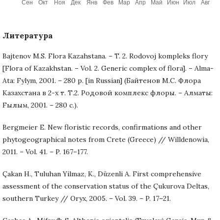
Литература
Bajtenov M.S. Flora Kazahstana. – T. 2. Rodovoj kompleks flory
[Flora of Kazakhstan. – Vol. 2. Generic complex of flora]. – Alma-
Ata: Fylym, 2001. – 280 p. [in Russian] (Байтенов М.С. Флора
Казахстана в 2-х т. Т.2. Родовой комплекс флоры. – Алматы:
Fылым, 2001. – 280 с.).
Bergmeier E. New floristic records, confirmations and other
phytogeographical notes from Crete (Greece) // Willdenowia,
2011. – Vol. 41. – P. 167–177.
Çakan H., Tuluhan Yilmaz, K., Düzenli A. First comprehensive
assessment of the conservation status of the Çukurova Deltas,
southern Turkey // Oryx, 2005. – Vol. 39. – P. 17–21.