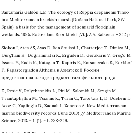
Santamaría Galdón L.E. The ecology of Ruppia drepanenis Tineo
in a Mediterranean brackish marsh (Doñana National Park, SW
Spain): a basis for the management of semiarid floodplain
wetlands. 1995. Rotterdam. Brookfield, [Vt.]: A.A. Balkema. – 242 p.
Siokou I, Ates AS, Ayas D, Ben Souissi J., Chatterjee T., Dimiza M.,
Durgham H., Dogrammatzi K., Erguden D., Gerakaris V., Grego M.,
Issaris Y., Kadis K., Katagan T., Kapiris K., Katsanevakis S., Kerkhof
F., Papastergiadou Althenia в Азиатской России –
предсказанная находка редкого галофильного рода
E., Pesic V., Polychronidis L., Rifi M., Salomidi M., Sezgin M.,
Triantaphyllou M., Tsiamis K., Turan C., Tziortzis I., D’ Udekem D’
Acoz C., Yaglioglu D., Zaouali J., Zenetos A. New Mediterranean
marine biodiversity records (June 2013) // Mediterranean Marine
Science, 2013. – 14(1). – P. 238–249.