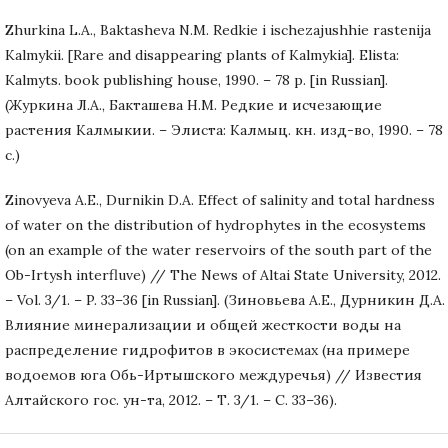
Zhurkina L.A., Baktasheva N.M. Redkie i ischezajushhie rastenija
Kalmykii. [Rare and disappearing plants of Kalmykia]. Elista:
Kalmyts. book publishing house, 1990. – 78 p. [in Russian].
(Журкина Л.А., Бакташева Н.М. Редкие и исчезающие
растения Калмыкии. – Элиста: Калмыц. кн. изд-во, 1990. – 78
с.)
Zinovyeva A.E., Durnikin D.A. Effect of salinity and total hardness
of water on the distribution of hydrophytes in the ecosystems
(on an example of the water reservoirs of the south part of the
Ob-Irtysh interfluve) // The News of Altai State University, 2012.
– Vol. 3/1. – P. 33–36 [in Russian]. (Зиновьева А.Е., Дурникин Д.А.
Влияние минерализации и общей жесткости воды на
распределение гидрофитов в экосистемах (на примере
водоемов юга Обь-Иртышского междуречья) // Известия
Алтайского гос. ун-та, 2012. – Т. 3/1. – C. 33–36).