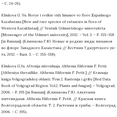
– C. 24–26).
Klinkova G. Yu. Novye i redkie vidy limanov vo flore Zapadnogo
Kazahstana [New and rare species of estuaries in flora of
Western Kazakhstan] // Vestnik Udmurtskogo universiteta
[Messenger of the Udmurt university], 2012. – Vol. 3. – P. 155–158
[in Russian]. (Клинкова Г.Ю. Новые и редкие виды лиманов
во флоре Западного Казахстана // Вестник Удмуртского ун-
та, 2012. – Вып. 3. – С. 155–158).
Klinkova G.Ju. Al’tenija nitevidnaja. Althenia filiformis F. Petit.
[Altheniya threadlike. Althenia filiformis F. Petit.] // Krasnaja
kniga Volgogradskoj oblasti. Tom 2. Rastenija i griby [Red Data
Book of Volgograd Region. Vol.2. Plants and fungus]. – Volgograd,
2006. – P. 195 [in Russian]. (Клинкова Г.Ю. Альтения
нитевидная. Althenia filiformis F. Petit. // Красная книга
Волгоградской области. Т. 2. Растения и грибы. – Волгоград.
2006. – С. 195).