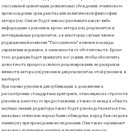
сексуальной ориентации, религиозных убеждений, этнического
происхождения, гражданства или политической философии
автора (ов).
Они не будут никому разглашать какую-либо
информацию о рукописи, кроме автора (ов), рецензентов и
потенциальных рецензентов, а в некоторых случаях членов
редакционной коллегии "Turczaninowia" и членов команды
управления журналом, в зависимости от обстоятельств.
Кроме
того, редакция будет прилагать все усилия, чтобы обеспечить
целостность процесса слепого рецензирования, не раскрывая
личности автора (ов) рукописи для рецензентам этой рукописи, и
наоборот.
При оценке рукописи для публикации, в дополнение к
рассмотрению стандартных критериев, относящихся к строгости
рукописи, качеству ее предоставления, а также ее вклад в область
научных знаний, редакторы также будут руководствоваться тем,
насколько этические нормы были соблюдены, и вред был сведен к
минимуму при
проведении исследования.
Они также оценивают
насколько полученные научные и практические выгоды