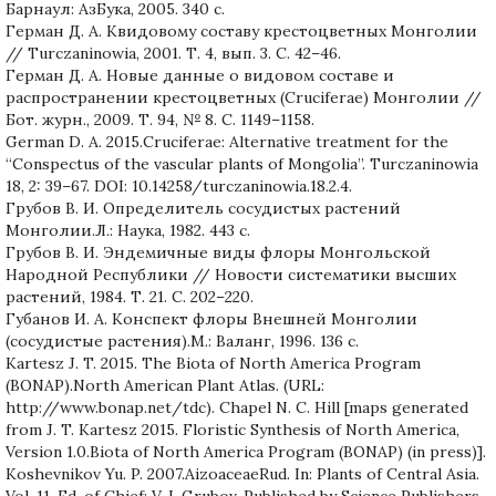
Барнаул: АзБука, 2005. 340 c.
Герман Д. А. Квидовому составу крестоцветных Монголии
// Turczaninowia, 2001. Т. 4, вып. 3. С. 42–46.
Герман Д. А. Новые данные о видовом составе и
распространении крестоцветных (Cruciferae) Монголии //
Бот. журн., 2009. Т. 94, № 8. С. 1149–1158.
German D. A. 2015.Cruciferae: Alternative treatment for the
“Conspectus of the vascular plants of Mongolia”. Turczaninowia
18, 2: 39–67. DOI: 10.14258/turczaninowia.18.2.4.
Грубов В. И. Определитель сосудистых растений
Монголии.Л.: Наука, 1982. 443 с.
Грубов В. И. Эндемичные виды флоры Монгольской
Народной Республики // Новости систематики высших
растений, 1984. Т. 21. С. 202–220.
Губанов И. А. Конспект флоры Внешней Монголии
(сосудистые растения).М.: Валанг, 1996. 136 с.
Kartesz J. T. 2015. The Biota of North America Program
(BONAP).North American Plant Atlas. (URL:
http://www.bonap.net/tdc). Chapel N. C. Hill [maps generated
from J. T. Kartesz 2015. Floristic Synthesis of North America,
Version 1.0.Biota of North America Program (BONAP) (in press)].
Koshevnikov Yu. P. 2007.AizoaceaeRud. In: Plants of Central Asia.
Vol. 11. Ed. of Chief: V. I. Grubov. Published by Science Publishers,