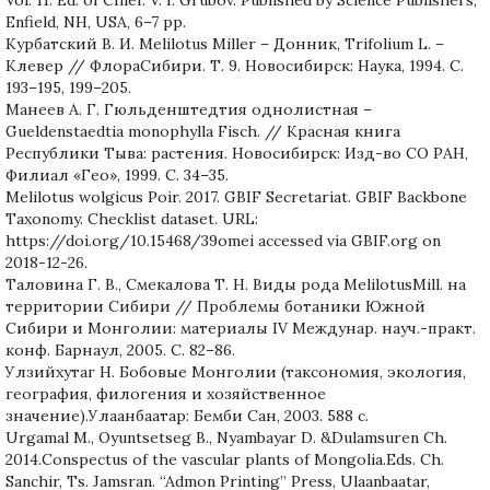
Enfield, NH, USA, 6–7 pp.
Курбатский В. И. Melilotus Miller – Донник, Trifolium L. –
Клевер // ФлораСибири. Т. 9. Новосибирск: Наука, 1994. С.
193–195, 199–205.
Манеев А. Г. Гюльденштедтия однолистная –
Gueldenstaedtia monophylla Fisch. // Красная книга
Республики Тыва: растения. Новосибирск: Изд-во СО РАН,
Филиал «Гео», 1999. С. 34–35.
Melilotus wolgicus Poir. 2017. GBIF Secretariat. GBIF Backbone
Taxonomy. Checklist dataset. URL:
https://doi.org/10.15468/39omei accessed via GBIF.org on
2018-12-26.
Таловина Г. В., Смекалова Т. Н. Виды рода MelilotusMill. на
территории Сибири // Проблемы ботаники Южной
Сибири и Монголии: материалы IV Междунар. науч.-практ.
конф. Барнаул, 2005. С. 82–86.
Улзийхутаг Н. Бобовые Монголии (таксономия, экология,
география, филогения и хозяйственное
значение).Улаанбаатар: Бемби Сан, 2003. 588 с.
Urgamal M., Oyuntsetseg B., Nyambayar D. &Dulamsuren Ch.
2014.Conspectus of the vascular plants of Mongolia.Eds. Ch.
Sanchir, Ts. Jamsran. “Admon Printing” Press, Ulaanbaatar,