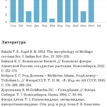
Литература
Bakshi T. S., Kapil R. N. 1954. The morphology of Mollugo
cerviana Ser. J. Indian Bot. Soc. 33: 309–328.
Байков К. С. Brassicaceae Burnett // Конспект флоры
Азиатской России: сосудистые растения. Новосибирск, 2012.
С. 152–171.
Бобров Е. Г. Род Донник – Melilotus Adams., РодКлевер –
Trifolium L. // ФлораСССР. Т. 11. М. –Л.: Изд-во АН СССР, 1945.
С. 176–189, 189–261.
Доронькин В. М.Goldbachia DC. – Гольдбахия // Флора
Сибири. Т. 7. Новосибирск: Наука, 1994. С. 93–94.
Флора Алтая. Т. 1. Плауновидные, хвощевидные,
папоротниковидные. Отв. ред. и ред. тома Р. В. Камелин.