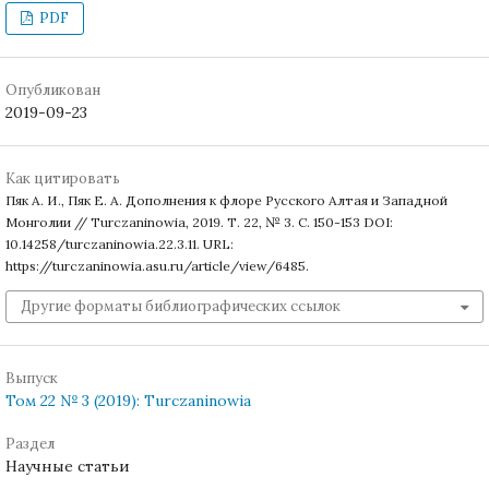
PDF
Опубликован
2019-09-23
Как цитировать
Пяк А. И., Пяк Е. А. Дополнения к флоре Русского Алтая и Западной
Монголии // Turczaninowia, 2019. Т. 22, № 3. С. 150-153 DOI:
10.14258/turczaninowia.22.3.11. URL:
https://turczaninowia.asu.ru/article/view/6485.
Другие форматы библиографических ссылок
Выпуск
Том 22 № 3 (2019): Turczaninowia
Раздел
Научные статьи