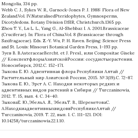
Mongolia, 334 pp.
Webb C. J., Sykes W. R., Garnock-Jones P. J. 1988: Flora of New
Zealand.Vol. IV.NaturalisedPteridophytes, Gymnosperms,
Dicotyledons. Botany Division DSIR, Christchurch.1365 pp.
Zhou T. Y., Lu L. L., Yang G., Al-Shehbaz I. A. 2001.Brassicaceae
(Cruciferae). In: Flora of China.Vol. 8 (Brassicaceae through
Saxifragaceae). Eds. Z.-Y. Wu, P. H. Raven. Beijing: Science Press
and St. Louis: Missouri Botanical Garden Press, 1–193 pp.
Зуев В. В.AsteraceaeBercht. et J. Presl., или Compositae Giseke
// КонспектфлорыАзиатскойРоссии: сосудистыерастения.
Новосибирск, 2012.С. 152–171.
Зыкова Е. Ю. Адвентивная флора Республики Алтай //
Растительный мир Азиатской России, 2015. № 3(19).С. 72–87.
Зыкова Е. Ю., Эрст А. С. Находки некоторых редких и
адвентивных видов растений в Сибири // Turczaninowia,
2012. Т. 15, вып. 4. С. 34–40.
ЗыковаЕ. Ю.,ЭбельА. Л., ЭбельТ. В., ШереметоваС.
А.НаходкиадвентивныхвидоввРеспубликеАлтай //
Turczaninowia, 2019. Т. 22, вып. 1. С. 111–121. DOI:
10.14258/turczaninowia.22.1.10.