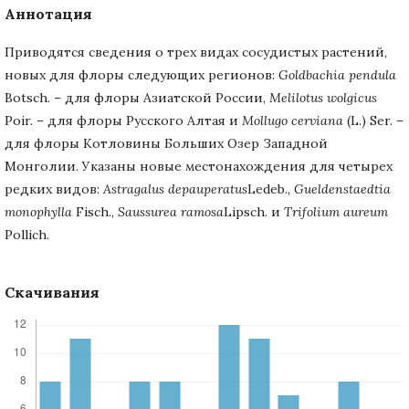
Аннотация
Приводятся сведения о трех видах сосудистых растений,
новых для флоры следующих регионов:
Goldbachia pendula
Botsch. – для флоры Азиатской России,
Melilotus wolgicus
Poir. – для флоры Русского Алтая и
Mollugo cerviana
(L.) Ser. –
для флоры Котловины Больших Озер Западной
Монголии. Указаны новые местонахождения для четырех
редких видов:
Astragalus depauperatus
Ledeb.
, Gueldenstaedtia
monophylla
Fisch.,
Saussurea ramosa
Lipsch. и
Trifolium
aureum
Pollich.
Скачивания