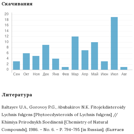
Скачивания
Литература
Baltayev U.A., Gorovoy P.G., Abubakirov N.K. Fitojekdisteroidy
Lychnis fulgens [Phytoecdysteroids of Lychnis fulgens] //
Khimiya Prirodnykh Soedinenii [Chemistry of Natural
Compounds], 1986. – No. 6. – P. 794–795 [in Russian]. (Балтаев