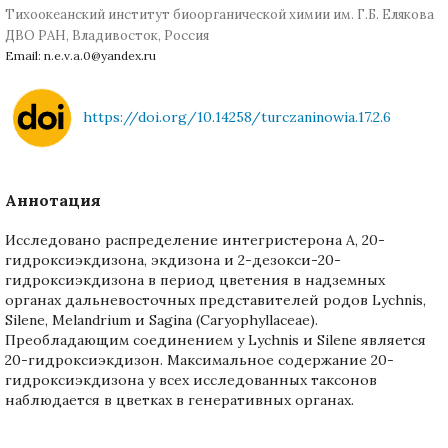
Тихоокеанский институт биоорганической химии им. Г.Б. Елякова
ДВО РАН, Владивосток, Россия
Email: n.e.v.a.0@yandex.ru
https://doi.org/10.14258/turczaninowia.17.2.6
Аннотация
Исследовано распределение интегристерона А, 20-
гидроксиэкдизона, экдизона и 2-дезокси-20-
гидроксиэкдизона в период цветения в надземных
органах дальневосточных представителей родов Lychnis,
Silene, Melandrium и Sagina (Сaryophyllaceae).
Преобладающим соединением у Lychnis и Silene является
20-гидроксиэкдизон. Максимальное содержание 20-
гидроксиэкдизона у всех исследованных таксонов
наблюдается в цветках в генеративных органах.