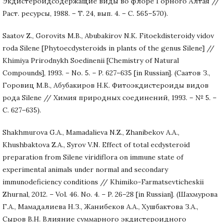
Экдистероидсодержащие виды во флоре Горного Алтая //
Раст. ресурсы, 1988. – Т. 24, вып. 4. – С. 565–570).
Saatov Z., Gorovits M.B., Abubakirov N.K. Fitoekdisteroidy vidov
roda Silene [Phytoecdysteroids in plants of the genus Silene] //
Khimiya Prirodnykh Soedinenii [Chemistry of Natural
Compounds], 1993. – No. 5. – P. 627–635 [in Russian]. (Саатов З.,
Горовиц М.В., Абубакиров Н.К. Фитоэкдистероиды видов
рода Silene // Химия природных соединений, 1993. – № 5. –
С. 627–635).
Shakhmurova G.A., Mamadalieva N.Z., Zhanibekov A.A.,
Khushbaktova Z.A., Syrov V.N. Effect of total ecdysteroid
preparation from Silene viridiflora on immune state of
experimental animals under normal and secondary
immunodeficiency conditions // Khimiko-Farmatsevticheskii
Zhurnal, 2012. – Vol. 46. No. 4. – P. 26–28 [in Russian]. (Шахмурова
Г.А., Мамадалиева Н.З., Жанибеков А.А., Хушбактова З.А.,
Сыров В.Н. Влияние суммарного экдистероидного