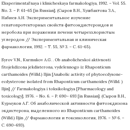
Eksperimental’naya i klinicheskaya farmakologiya, 1992. – Vol. 55.
No. 3. – P. 61–65 [in Russian]. (Сыров В.Н., Хушбактова З.А.,
Набиев А.Н. Экспериментальное изучение
гепатопротекторных свойств фитоэкдистероидов и
неробола при поражении печени четыреххлористым
углеродом // Экспериментальная и клиническая
фармакология, 1992. – Т. 55, № 3. – С. 61–65).
Syrov V.N., Kurmukov A.G. . Ob anabolicheskoi aktivnosti
fitojekdizona jekdisterona, vydelennogo iz Rhaponticum
carthamoides (Willd.) Iljin [Anabolic activity of phytoecdysone-
ecdysterone isolated from Rhaponticum carthamoides (Willd. )
Iljin] // Farmakologiya i toksikologiya [Pharmacology and
toxicology], 1976. – No. 6. – P. 690– 693 [in Russian]. (Сыров В.Н.,
Курмуков А.Г. Об анаболической активности фитоэкдизона
экдистерона, выделенного из Rhaponticum carthamoides
(Willd.) Iljin // Фармакология и токсикология, 1976. – № 6. –
С. 690–693).