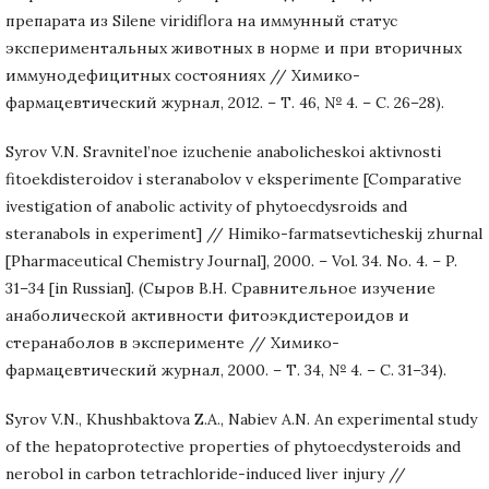
препарата из Silene viridiflora на иммунный статус
экспериментальных животных в норме и при вторичных
иммунодефицитных состояниях // Химико-
фармацевтический журнал, 2012. – Т. 46, № 4. – С. 26–28).
Syrov V.N. Sravnitel’noe izuchenie anabolicheskoi aktivnosti
fitoekdisteroidov i steranabolov v eksperimente [Comparative
ivestigation of anabolic activity of phytoecdysroids and
steranabols in experiment] // Himiko-farmatsevticheskij zhurnal
[Pharmaceutical Chemistry Journal], 2000. – Vol. 34. No. 4. – P.
31–34 [in Russian]. (Сыров В.Н. Сравнительное изучение
анаболической активности фитоэкдистероидов и
стеранаболов в эксперименте // Химико-
фармацевтический журнал, 2000. – Т. 34, № 4. – С. 31–34).
Syrov V.N., Khushbaktova Z.A., Nabiev A.N. An experimental study
of the hepatoprotective properties of phytoecdysteroids and
nerobol in carbon tetrachloride-induced liver injury //