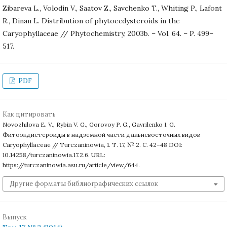
Zibareva L., Volodin V., Saatov Z., Savchenko T., Whiting P., Lafont
R., Dinan L. Distribution of phytoecdysteroids in the
Caryophyllaceae // Phytochemistry, 2003b. – Vol. 64. – P. 499–
517.
PDF
Как цитировать
Novozhilova E. V., Rybin V. G., Gorovoy P. G., Gavrilenko I. G.
Фитоэкдистероиды в надземной части дальневосточных видов
Caryophyllaceae // Turczaninowia, 1. Т. 17, № 2. С. 42–48 DOI:
10.14258/turczaninowia.17.2.6. URL:
https://turczaninowia.asu.ru/article/view/644.
Другие форматы библиографических ссылок
Выпуск