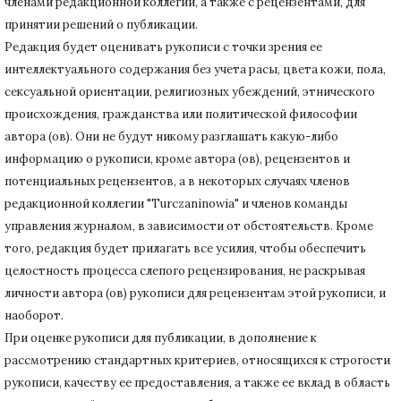
членами редакционной коллегии, а также с рецензентами, для
принятии решений о публикации.
Редакция будет оценивать рукописи с точки зрения ее
интеллектуального содержания без учета расы, цвета кожи, пола,
сексуальной ориентации, религиозных убеждений, этнического
происхождения, гражданства или политической философии
автора (ов).
Они не будут никому разглашать какую-либо
информацию о рукописи, кроме автора (ов), рецензентов и
потенциальных рецензентов, а в некоторых случаях членов
редакционной коллегии "Turczaninowia" и членов команды
управления журналом, в зависимости от обстоятельств.
Кроме
того, редакция будет прилагать все усилия, чтобы обеспечить
целостность процесса слепого рецензирования, не раскрывая
личности автора (ов) рукописи для рецензентам этой рукописи, и
наоборот.
При оценке рукописи для публикации, в дополнение к
рассмотрению стандартных критериев, относящихся к строгости
рукописи, качеству ее предоставления, а также ее вклад в область