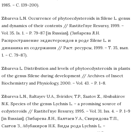
1985. – С. 139–200).
Zibareva L.N. Occurrence of phytoecdysteroids in Silene L. genus
and dynamics of their contents // Rastitel’nye Resursy, 1999. –
Vol. 35. Is. 1. – P. 79–87 [in Russian]. (Зибарева Л.Н.
Распространение экдистероидов в роде Silene L. и
динамика их содержания // Раст. ресурсы, 1999. – Т. 35, вып.
1. – С. 79–87).
Zibareva L. Distribution and levels of phytoecdysteroids in plants
of the genus Silene during development // Archives of Insect
Biochemistry and Physiology, 2000. – Vol. 43. – P. 1–8.
Zibareva L.N., Baltayev U.A., Sviridov, T.P., Saatov Z., Abubakirov
N.K. Species of the genus Lychnis L. – a promising source of
ecdysteroids // Rastitel’nye Resursy, 1995. – Vol. 31. Iss. 4. – P. 1–9
[in Russian]. (Зибарева Л.Н., Балтаев У.А., Свиридова Т.П.,
Саатов З., Абубакиров Н.К. Виды рода Lychnis L. –