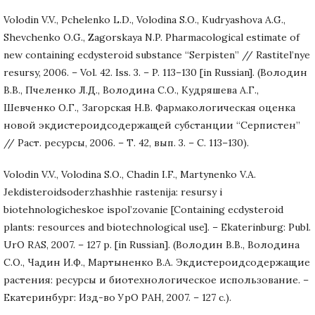
Volodin V.V., Pchelenko L.D., Volodina S.O., Kudryashova A.G.,
Shevchenko O.G., Zagorskaya N.P. Pharmacological estimate of
new containing ecdysteroid substance “Serpisten” // Rastitel’nye
resursy, 2006. – Vol. 42. Iss. 3. – P. 113–130 [in Russian]. (Володин
В.В., Пчеленко Л.Д., Володина С.О., Кудряшева А.Г.,
Шевченко О.Г., Загорская Н.В. Фармакологическая оценка
новой экдистероидсодержащей субстанции “Серпистен”
// Раст. ресурсы, 2006. – Т. 42, вып. 3. – С. 113–130).
Volodin V.V., Volodina S.O., Chadin I.F., Martynenko V.A.
Jekdisteroidsoderzhashhie rastenija: resursy i
biotehnologicheskoe ispol’zovanie [Containing ecdysteroid
plants: resources and biotechnological use]. – Ekaterinburg: Publ.
UrO RAS, 2007. – 127 р. [in Russian]. (Володин В.В., Володина
С.О., Чадин И.Ф., Мартыненко В.А. Экдистероидсодержащие
растения: ресурсы и биотехнологическое использование. –
Екатеринбург: Изд-во УрО РАН, 2007. – 127 с.).