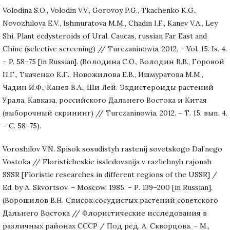
Volodina S.О., Volodin V.V., Gorovoy P.G., Tkachenko K.G.,
Novozhilova Е.V., Ishmuratova М.М., Chadin I.F., Каnev V.А., Ley
Shi. Plant ecdysteroids of Ural, Caucas, russian Far East and
Chine (selective screening) // Turczaninowia, 2012. – Vol. 15. Is. 4.
– P. 58–75 [in Russian]. (Володина С.О., Володин В.В., Горовой
П.Г., Ткаченко К.Г., Новожилова Е.В., Ишмуратова М.М.,
Чадин И.Ф., Канев В.А., Ши Лей. Экдистероиды растений
Урала, Кавказа, российского Дальнего Востока и Китая
(выборочный скрининг) // Turczaninowia, 2012. – Т. 15, вып. 4.
– С. 58–75).
Voroshilov V.N. Spisok sosudistyh rastenij sovetskogo Dal’nego
Vostoka // Floristicheskie issledovanija v razlichnyh rajonah
SSSR [Floristic researches in different regions of the USSR] /
Ed. by A. Skvortsov. – Moscow, 1985. – Р. 139–200 [in Russian].
(Ворошилов В.Н. Список сосудистых растений советского
Дальнего Востока // Флористические исследования в
различных районах СССР / Под ред. A. Скворцова. – М.,