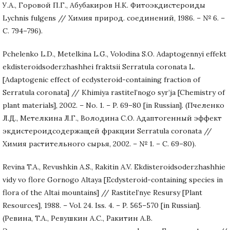
У.А., Горовой П.Г., Абубакиров Н.К. Фитоэкдистероиды
Lychnis fulgens // Химия природ. соединений, 1986. – № 6. –
С. 794–796).
Pchelenko L.D., Metelkina L.G., Volodina S.O. Adaptogennyi effekt
ekdisteroidsoderzhashhei fraktsii Serratula coronata L.
[Adaptogenic effect of ecdysteroid-containing fraction of
Serratula coronata] // Khimiya rastitel’nogo syr’ja [Chemistry of
plant materials], 2002. – No. 1. – P. 69–80 [in Russian]. (Пчеленко
Л.Д., Метелкина Л.Г., Володина С.О. Адаптогенный эффект
экдистероидсодержащей фракции Serratula coronata //
Химия растительного сырья, 2002. – № 1. – С. 69–80).
Revina T.A., Revushkin A.S., Rakitin A.V. Ekdisteroidsoderzhashhie
vidy vo flore Gornogo Altaya [Ecdysteroid-containing species in
flora of the Altai mountains] // Rastitel’nye Resursy [Plant
Resources], 1988. – Vol. 24. Iss. 4. – P. 565–570 [in Russian].
(Ревина, T.A., Ревушкин А.С., Ракитин А.В.