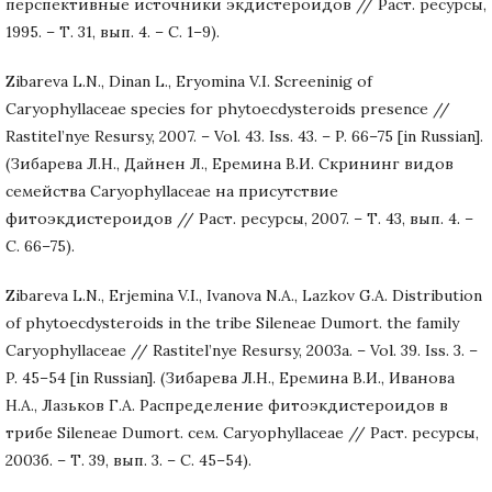
перспективные источники экдистероидов // Раст. ресурсы,
1995. – Т. 31, вып. 4. – С. 1–9).
Zibareva L.N., Dinan L., Eryomina V.I. Screeninig of
Caryophyllaceae species for phytoecdysteroids presence //
Rastitel’nye Resursy, 2007. – Vol. 43. Iss. 43. – P. 66–75 [in Russian].
(Зибарева Л.Н., Дайнен Л., Еремина В.И. Скрининг видов
семейства Caryophyllaceae на присутствие
фитоэкдистероидов // Раст. ресурсы, 2007. – Т. 43, вып. 4. –
С. 66–75).
Zibareva L.N., Erjemina V.I., Ivanova N.A., Lazkov G.A. Distribution
of phytoecdysteroids in the tribe Sileneae Dumort. the family
Caryophyllaceae // Rastitel’nye Resursy, 2003a. – Vol. 39. Iss. 3. –
P. 45–54 [in Russian]. (Зибарева Л.Н., Еремина В.И., Иванова
Н.А., Лазьков Г.А. Распределение фитоэкдистероидов в
трибе Sileneae Dumort. сем. Caryophyllaceae // Раст. ресурсы,
2003б. – Т. 39, вып. 3. – С. 45–54).