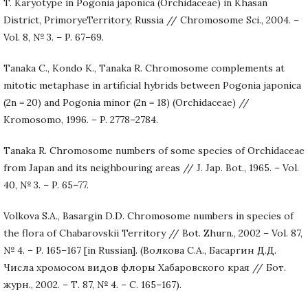
T. Karyotype in Pogonia japonica (Orchidaceae) in Khasan
District, PrimoryeTerritory, Russia // Chromosome Sci., 2004. –
Vol. 8, № 3. – P. 67–69.
Tanaka C., Kondo K., Tanaka R. Chromosome complements at
mitotic metaphase in artificial hybrids between Pogonia japonica
(2n = 20) and Pogonia minor (2n = 18) (Orchidaceae) //
Kromosomo, 1996. – P. 2778–2784.
Tanaka R. Chromosome numbers of some species of Orchidaceae
from Japan and its neighbouring areas // J. Jap. Bot., 1965. – Vol.
40, № 3. – P. 65–77.
Volkova S.A., Basargin D.D. Chromosome numbers in species of
the flora of Chabarovskii Territory // Bot. Zhurn., 2002 – Vol. 87,
№ 4. – P. 165–167 [in Russian]. (Волкова С.А., Басаргин Д.Д.
Числа хромосом видов флоры Хабаровского края // Бот.
журн., 2002. – Т. 87, № 4. – С. 165–167).