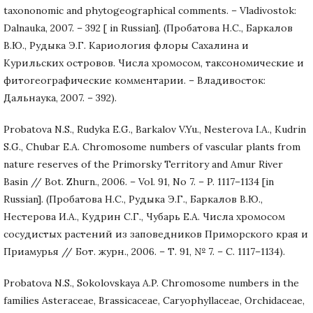
taxononomic and phytogeographical comments. – Vladivostok:
Dalnauka, 2007. – 392 [ in Russian]. (Пробатова Н.С., Баркалов
В.Ю., Рудыка Э.Г. Кариология флоры Сахалина и
Курильских островов. Числа хромосом, таксономические и
фитогеографические комментарии. – Владивосток:
Дальнаука, 2007. – 392).
Probatova N.S., Rudyka E.G., Barkalov V.Yu., Nesterova I.A., Kudrin
S.G., Chubar E.A. Chromosome numbers of vascular plants from
nature reserves of the Primorsky Territory and Amur River
Basin // Bot. Zhurn., 2006. – Vol. 91, No 7. – P. 1117–1134 [in
Russian]. (Пробатова Н.С., Рудыка Э.Г., Баркалов В.Ю.,
Нестерова И.А., Кудрин С.Г., Чубарь Е.А. Числа хромосом
сосудистых растений из заповедников Приморского края и
Приамурья // Бот. журн., 2006. – Т. 91, № 7. – С. 1117–1134).
Probatova N.S., Sokolovskaya A.P. Chromosome numbers in the
families Asteraceae, Brassicaceae, Caryophyllaceae, Orchidaceae,