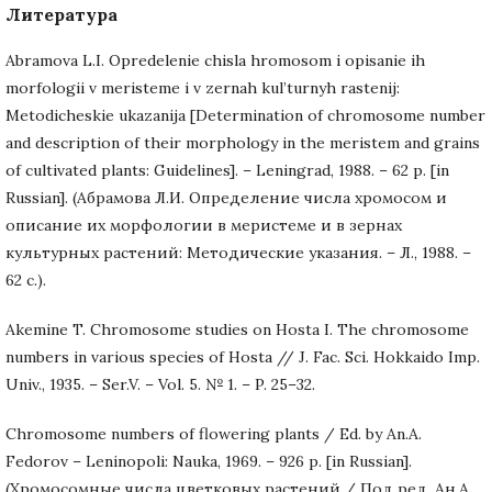
Литература
Abramova L.I. Opredelenie chisla hromosom i opisanie ih
morfologii v meristeme i v zernah kul’turnyh rastenij:
Metodicheskie ukazanija [Determination of chromosome number
and description of their morphology in the meristem and grains
of cultivated plants: Guidelines]. – Leningrad, 1988. – 62 p. [in
Russian]. (Абрамова Л.И. Определение числа хромосом и
описание их морфологии в меристеме и в зернах
культурных растений: Методические указания. – Л., 1988. –
62 с.).
Akemine T. Chromosome studies on Hosta I. The chromosome
numbers in various species of Hosta // J. Fac. Sci. Hokkaido Imp.
Univ., 1935. – Ser.V. – Vol. 5. № 1. – P. 25–32.
Chromosome numbers of flowering plants / Ed. by An.A.
Fedorov – Leninopoli: Nauka, 1969. – 926 p. [in Russian].
(Хромосомные числа цветковых растений / Под ред. Ан.А.