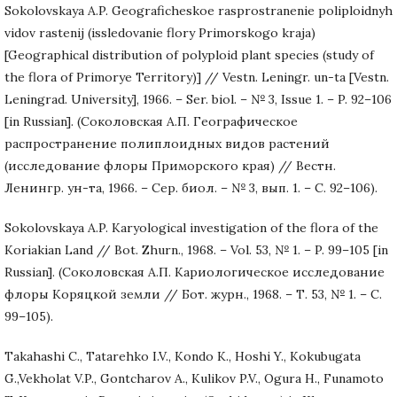
Sokolovskaya A.P. Geograficheskoe rasprostranenie poliploidnyh
vidov rastenij (issledovanie flory Primorskogo kraja)
[Geographical distribution of polyploid plant species (study of
the flora of Primorye Territory)] // Vestn. Leningr. un-ta [Vestn.
Leningrad. University], 1966. – Ser. biol. – № 3, Issue 1. – P. 92–106
[in Russian]. (Соколовская А.П. Географическое
распространение полиплоидных видов растений
(исследование флоры Приморского края) // Вестн.
Ленингр. ун-та, 1966. – Сер. биол. – № 3, вып. 1. – С. 92–106).
Sokolovskaya A.P. Karyological investigation of the flora of the
Koriakian Land // Bot. Zhurn., 1968. – Vol. 53, № 1. – P. 99–105 [in
Russian]. (Соколовская А.П. Кариологическое исследование
флоры Коряцкой земли // Бот. журн., 1968. – Т. 53, № 1. – С.
99–105).
Takahashi C., Tatarehko I.V., Kondo K., Hoshi Y., Kokubugata
G.,Vekholat V.P., Gontcharov A., Kulikov P.V., Ogura H., Funamoto