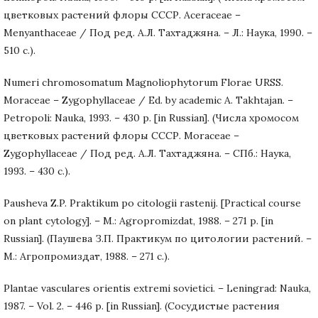
цветковых растений флоры СССР. Aceraceae –
Menyanthaceae / Под ред. А.Л. Тахтаджяна. – Л.: Наука, 1990. –
510 с.).
Numeri chromosomatum Magnoliophytorum Florae URSS.
Moraceae – Zygophyllaceae / Ed. by academic A. Takhtajan. –
Petropoli: Nauka, 1993. – 430 p. [in Russian]. (Числа хромосом
цветковых растений флоры СССР. Moraceae –
Zygophyllaceae / Под ред. А.Л. Тахтаджяна. – СПб.: Наука,
1993. – 430 с.).
Pausheva Z.P. Praktikum po citologii rastenij. [Practical course
on plant cytology]. – M.: Agropromizdat, 1988. – 271 p. [in
Russian]. (Паушева З.П. Практикум по цитологии растений. –
М.: Агропромиздат, 1988. – 271 с.).
Plantae vasculares orientis extremi sovietici. – Leningrad: Nauka,
1987. – Vol. 2. – 446 p. [in Russian]. (Сосудистые растения