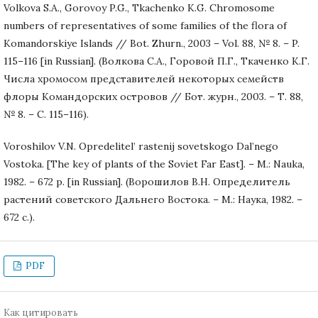
Volkova S.A., Gorovoy P.G., Tkachenko K.G. Chromosome
numbers of representatives of some families of the flora of
Komandorskiye Islands // Bot. Zhurn., 2003 – Vol. 88, № 8. – P.
115–116 [in Russian]. (Волкова С.А., Горовой П.Г., Ткаченко К.Г.
Числа хромосом представителей некоторых семейств
флоры Командорских островов // Бот. журн., 2003. – Т. 88,
№ 8. – С. 115–116).
Voroshilov V.N. Opredelitel’ rastenij sovetskogo Dal’nego
Vostoka. [The key of plants of the Soviet Far East]. – M.: Nauka,
1982. – 672 p. [in Russian]. (Ворошилов В.Н. Определитель
растений советского Дальнего Востока. – М.: Наука, 1982. –
672 с.).
PDF
Как цитировать