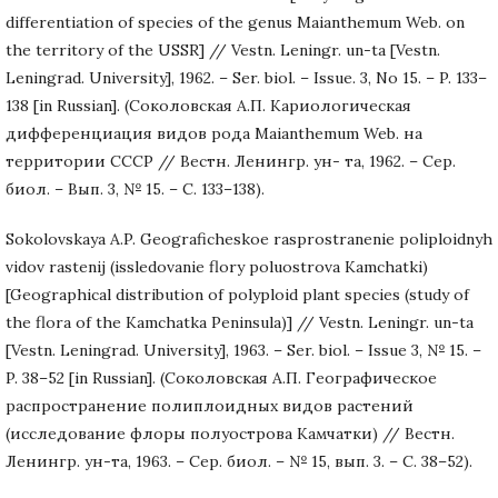
differentiation of species of the genus Maianthemum Web. on
the territory of the USSR] // Vestn. Leningr. un-ta [Vestn.
Leningrad. University], 1962. – Ser. biol. – Issue. 3, No 15. – P. 133–
138 [in Russian]. (Соколовская А.П. Кариологическая
дифференциация видов рода Maianthemum Web. на
территории СССР // Вестн. Ленингр. ун- та, 1962. – Сер.
биол. – Вып. 3, № 15. – С. 133–138).
Sokolovskaya A.P. Geograficheskoe rasprostranenie poliploidnyh
vidov rastenij (issledovanie flory poluostrova Kamchatki)
[Geographical distribution of polyploid plant species (study of
the flora of the Kamchatka Peninsula)] // Vestn. Leningr. un-ta
[Vestn. Leningrad. University], 1963. – Ser. biol. – Issue 3, № 15. –
P. 38–52 [in Russian]. (Соколовская А.П. Географическое
распространение полиплоидных видов растений
(исследование флоры полуострова Камчатки) // Вестн.
Ленингр. ун-та, 1963. – Сер. биол. – № 15, вып. 3. – С. 38–52).