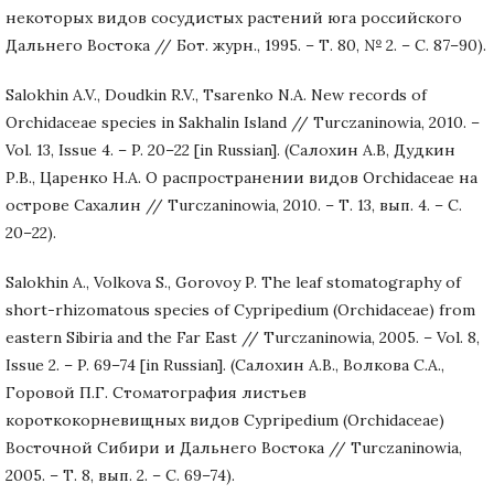
некоторых видов сосудистых растений юга российского
Дальнего Востока // Бот. журн., 1995. – Т. 80, № 2. – С. 87–90).
Salokhin A.V., Doudkin R.V., Tsarenko N.A. New records of
Orchidaceae species in Sakhalin Island // Turczaninowia, 2010. –
Vol. 13, Issue 4. – P. 20–22 [in Russian]. (Салохин А.В, Дудкин
Р.В., Царенко Н.А. О распространении видов Orchidaceae на
острове Сахалин // Turczaninowia, 2010. – Т. 13, вып. 4. – С.
20–22).
Salokhin A., Volkova S., Gorovoy P. The leaf stomatography of
short-rhizomatous species of Cypripedium (Orchidaceae) from
eastern Sibiria and the Far East // Turczaninowia, 2005. – Vol. 8,
Issue 2. – P. 69–74 [in Russian]. (Салохин А.В., Волкова С.А.,
Горовой П.Г. Стоматография листьев
короткокорневищных видов Cypripedium (Orchidaceae)
Восточной Сибири и Дальнего Востока // Turczaninowia,
2005. – Т. 8, вып. 2. – С. 69–74).