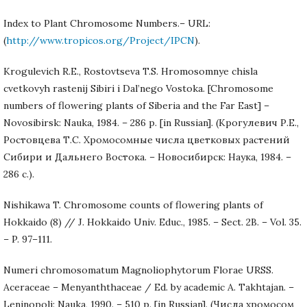
Index to Plant Chromosome Numbers.– URL:
(
http://www.tropicos.org/Project/IPCN
).
Krogulevich R.E., Rostovtseva T.S. Hromosomnye chisla
cvetkovyh rastenij Sibiri i Dal’nego Vostoka. [Chromosome
numbers of flowering plants of Siberia and the Far East] –
Novosibirsk: Nauka, 1984. – 286 p. [in Russian]. (Крогулевич Р.Е.,
Ростовцева Т.С. Хромосомные числа цветковых растений
Сибири и Дальнего Востока. – Новосибирск: Наука, 1984. –
286 с.).
Nishikawa T. Chromosome counts of flowering plants of
Hokkaido (8) // J. Hokkaido Univ. Educ., 1985. – Sect. 2B. – Vol. 35.
– P. 97–111.
Numeri chromosomatum Magnoliophytorum Florae URSS.
Aceraceae – Menyanththaceae / Ed. by academic A. Takhtajan. –
Leninopoli: Nauka, 1990. – 510 p. [in Russian]. (Числа хромосом