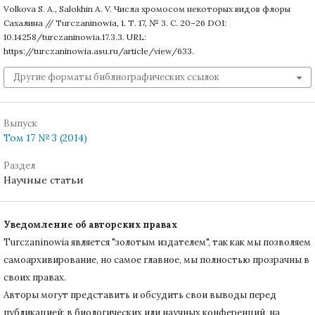
Volkova S. A., Salokhin A. V. Числа хромосом некоторых видов флоры
Сахалина // Turczaninowia, 1. Т. 17, № 3. С. 20–26 DOI:
10.14258/turczaninowia.17.3.3. URL:
https://turczaninowia.asu.ru/article/view/633.
Другие форматы библиографических ссылок
Выпуск
Том 17 № 3 (2014)
Раздел
Научные статьи
Уведомление об авторских правах
Turczaninowiа является "золотым издателем", так как мы позволяем
самоархивирование, но самое главное, мы полностью прозрачны в
своих правах.
Авторы могут представить и обсудить свои выводы перед
публикацией: в биологических или научных конференций, на