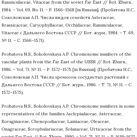
Ranunculaceae, Vitaceae from the soviet Far East // Bot. Zhurn.,
1984. – Vol. 69, No 11. – P. 1566–1568 [in Russian]. (Пробатова Н.С.,
Соколовская А.П. Числа видов семейств Asteraceae,
Brassicaceae, Caryophyllaceae, Orchidaceae, Ranunculaceae,
Vitaceae с Дальнего Востока СССР // Бот. журн., 1984. – Т. 69,
№ 11. – С. 1566–1571).
Probatova N.S., Sokolovskaya A.P. Chromosome numbers of the
vascular plants from the Far East of the USSR // Bot. Zhurn.,
1986. – Vol. 71, № 11. – P. 1572–1575 [in Russian]. (Пробатова Н.С.,
Соколовская А.П. Числа хромосом сосудистых растений с
Дальнего Востока СССР // Бот. журн., 1986. – Т. 71, № 11. – С.
1572–1575).
Probatova N.S., Sokolovskaya A.P. Chromosome numbers in some
representatives of the families Asclepiadaceae, Asteraceae,
Boraginaceae, Chenopodiaceae, Lamiaceae, Oleaceae,
Onagraceae, Scrophulariaceae, Solanaceae, Urticaceae from the
soviet Far East // Bot. Zhurn., 1990. – Vol. 75, № 11. – P. 1619–1622