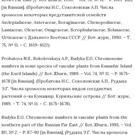
[in Russian]. (Пробатова Н.С., Соколовская А.П. Числа
хромосом некоторых представителей семейств
Asclepiadaceae, Asteraceae, Boraginaceae, Chenopodiaceae,
Lamiaceae, Oleaceae, Onagraceae, Scrophulariaceae, Solanaceae,
Urticaceae c Дальнего Востока СССР // Бот. журн., 1990. – Т.
75, № 11. – С. 1619–1622).
Probatova N.S., Sokolovskaya A.P., Rudyka E.G. Chromosome
numbers in some species of vascular plants from Kunashir Island
(the Kuril Islands) // Bot. Zhurn., 1989. – Vol. 74, № 11. – P. 1675–
1678 [in Russian]. (Пробатова Н.С., Соколовская А.П., Рудыка
Э.Г. Числа хромосом некоторых видов сосудистых
растений о-ва Кунашир, Курильские острова // Бот. журн.,
1989. – Т. 74, № 11. – С. 1675–1678).
Rudyka E.G. Chromosome numbers in vascular plants from the
southern part of the Russian Far East // Bot. Zhurn., 1995. – Vol.
80, № 2. – P. 87–90 [in Russian]. (Рудыка Э.Г. Числа хромосом