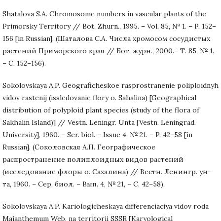
Shatalova S.A. Chromosome numbers in vascular plants of the
Primorsky Territory // Bot. Zhurn., 1995. – Vol. 85, № 1. – P. 152–
156 [in Russian]. (Шаталова С.А. Числа хромосом сосудистых
растений Приморского края // Бот. журн., 2000.– Т. 85, № 1.
– С. 152–156).
Sokolovskaya A.P. Geograficheskoe rasprostranenie poliploidnyh
vidov rastenij (issledovanie flory o. Sahalina) [Geographical
distribution of polyploid plant species (study of the flora of
Sakhalin Island)] // Vestn. Leningr. Unta [Vestn. Leningrad.
University], 1960. – Ser. biol. – Issue 4, № 21. – P. 42–58 [in
Russian]. (Соколовская А.П. Географическое
распространение полиплоидных видов растений
(исследование флоры о. Сахалина) // Вестн. Ленингр. ун-
та, 1960. – Сер. биол. – Вып. 4, № 21, – С. 42–58).
Sokolovskaya A.P. Kariologicheskaya differenciaciya vidov roda
Maianthemum Web. na territorii SSSR [Karyological