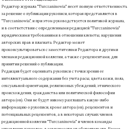
Редактор журнала "Turczaninowia" несет полную ответственность
за решение о публикации рукописи, которая представляется в
"Turczaninowia", и при этом руководствуется политикой журнала,
и в соответствии с определенными редакцией "Turczaninowia"
юридическими требованиями в
отношении клеветы, нарушения
авторских прав и плагиата.
Редактор может
проконсультироваться с заместителями Редактора и другими
членами редакционной коллегии, а также с рецензентами, для
принятии решений о публикации.
Редакция будет оценивать рукописи с точки зрения ее
интеллектуального содержания без учета расы, цвета кожи, пола,
сексуальной ориентации, религиозных убеждений, этнического
происхождения, гражданства или политической философии
автора (ов).
Они не будут никому разглашать какую-либо
информацию о рукописи, кроме автора (ов), рецензентов и
потенциальных рецензентов, а в некоторых случаях членов
редакционной коллегии "Turczaninowia" и членов команды
управления журналом, в зависимости от обстоятельств.
Кроме