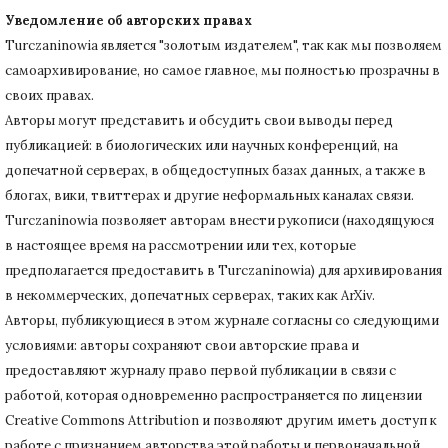
Уведомление об авторских правах
Turczaninowiа является "золотым издателем", так как мы позволяем
самоархивирование, но самое главное, мы полностью прозрачны в
своих правах.
Авторы могут представить и обсудить свои выводы перед
публикацией: в биологических или научных конференций, на
допечатной серверах, в общедоступных базах данных, а также в
блогах, вики, твиттерах и другие неформальных каналах связи.
Turczaninowiа позволяет авторам внести рукописи (находящуюся
в настоящее время на рассмотрении или тех, которые
предполагается предоставить в Turczaninowia) для архивирования
в некоммерческих, допечатных серверах, таких как ArXiv.
Авторы, публикующиеся в этом журнале согласны со следующими
условиями: авторы сохраняют свои авторские права и
предоставляют журналу право первой публикации в связи с
работой, которая одновременно распространяется по лицензии
Creative Commons Attribution и позволяют другим иметь доступ к
работе с признанием авторства этой работы и первоначальной