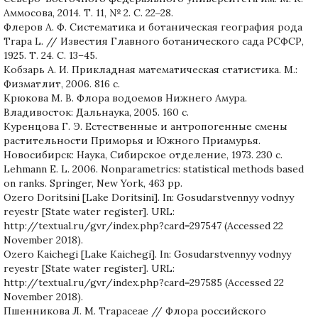
Аммосова, 2014. Т. 11, № 2. С. 22‒28.
Флеров А. Ф. Систематика и ботаническая география рода
Trapa L. // Известия Главного ботанического сада РСФСР,
1925. Т. 24. C. 13–45.
Кобзарь А. И. Прикладная математическая статистика. М.:
Физматлит, 2006. 816 с.
Крюкова М. В. Флора водоемов Нижнего Амура.
Владивосток: Дальнаука, 2005. 160 с.
Куренцова Г. Э. Естественные и антропогенные смены
растительности Приморья и Южного Приамурья.
Новосибирск: Наука, Сибирское отделение, 1973. 230 с.
Lehmann E. L. 2006. Nonparametrics: statistical methods based
on ranks. Springer, New York, 463 рp.
Ozero Doritsini [Lake Doritsini]. In: Gosudarstvennyy vodnyy
reyestr [State water register]. URL:
http://textual.ru/gvr/index.php?card=297547 (Accessed 22
November 2018).
Ozero Kaichegi [Lake Kaichegi]. In: Gosudarstvennyy vodnyy
reyestr [State water register]. URL:
http://textual.ru/gvr/index.php?card=297585 (Accessed 22
November 2018).
Пшенникова Л. М. Trapaceae // Флора российского