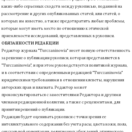
каких-либо серьезных сходств между рукописью, поданной на
рассмотрение и других опубликованных статей, или статей, о
которых им известно, а также предотвратить любые проблемы,
которые могут иметь место по отношению к этической
приемлемости исследований, представленных в рукописи.
ОБЯЗАННОСТИ РЕДАКЦИИ
Редактор журнала "Turczaninowia" несет полную ответственность
за решение о публикации рукописи, которая представляется в
"Turczaninowia", и при этом руководствуется политикой журнала,
и в соответствии с определенными редакцией "Turczaninowia"
юридическими требованиями в
отношении клеветы, нарушения
авторских прав и плагиата.
Редактор может
проконсультироваться с заместителями Редактора и другими
членами редакционной коллегии, а также с рецензентами, для
принятии решений о публикации.
Редакция будет оценивать рукописи с точки зрения ее
интеллектуального содержания без учета расы, цвета кожи, пола,
сексуальной ориентации, религиозных убеждений, этнического