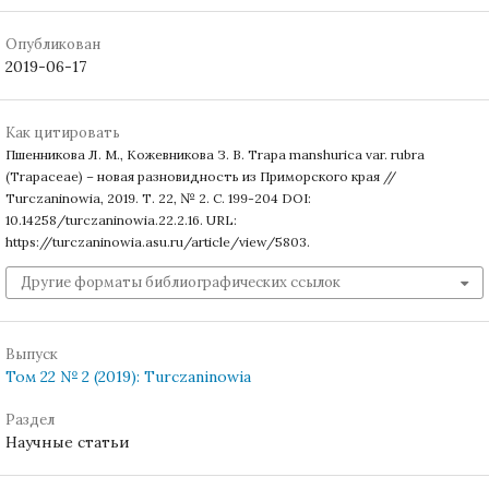
Опубликован
2019-06-17
Как цитировать
Пшенникова Л. М., Кожевникова З. В. Trapa manshurica var. rubra
(Trapaceae) – новая разновидность из Приморского края //
Turczaninowia, 2019. Т. 22, № 2. С. 199-204 DOI:
10.14258/turczaninowia.22.2.16. URL:
https://turczaninowia.asu.ru/article/view/5803.
Другие форматы библиографических ссылок
Выпуск
Том 22 № 2 (2019): Turczaninowia
Раздел
Научные статьи