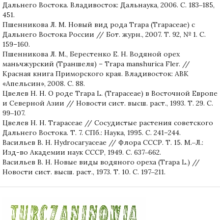
Дальнего Востока. Владивосток: Дальнаука, 2006. С. 183‒185,
451.
Пшенникова Л. М. Новый вид рода Trapa (Trapaceae) с
Дальнего Востока России // Бот. журн., 2007. Т. 92, № 1. С.
159–160.
Пшенникова Л. М., Берестенко Е. Н. Водяной орех
маньчжурский (Траншеля) – Trapa manshurica Fler. //
Красная книга Приморского края. Владивосток: АВК
«Апельсин», 2008. C. 88.
Цвелев Н. Н. О роде Trapa L. (Trapaceae) в Восточной Европе
и Северной Азии // Новости сист. высш. раст., 1993. Т. 29. С.
99‒107.
Цвелев Н. Н. Trapaceae // Сосудистые растения советского
Дальнего Востока. Т. 7. СПб.: Наука, 1995. С. 241–244.
Васильев В. Н. Hydrocaryaceae // Флора СССР. Т. 15. М.‒Л.:
Изд-во Академии наук СССР, 1949. C. 637‒662.
Васильев В. Н. Новые виды водяного ореха (Trapa L.) //
Новости сист. высш. раст., 1973. Т. 10. С. 197‒211.