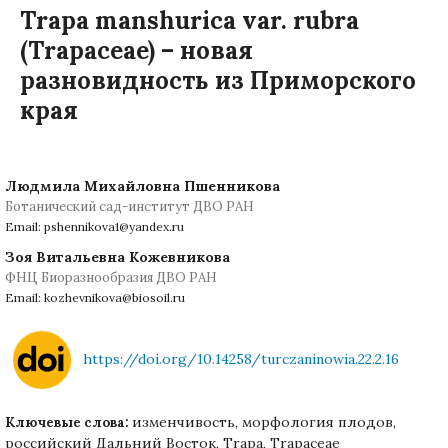
Trapa manshurica var. rubra
(Trapaceae) – новая
разновидность из Приморского
края
Людмила Михайловна Пшенникова
Ботанический сад-институт ДВО РАН
Email: pshennikova1@yandex.ru
Зоя Витальевна Кожевникова
ФНЦ Биоразнообразия ДВО РАН
Email: kozhevnikova@biosoil.ru
https://doi.org/10.14258/turczaninowia.22.2.16
изменчивость, морфология плодов,
Ключевые слова:
российский Дальний Восток, Trapa, Trapaceae