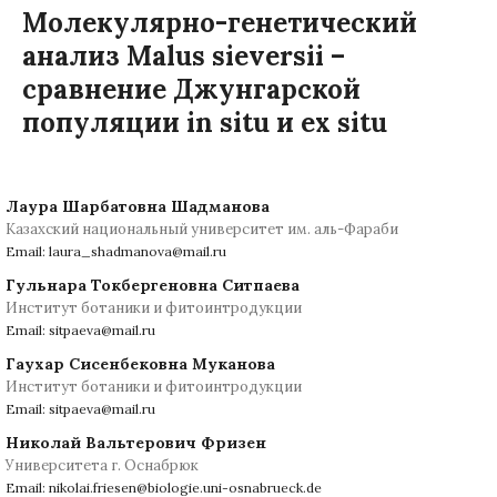
Молекулярно-генетический
анализ Malus sieversii –
сравнение Джунгарской
популяции in situ и ex situ
Лаура Шарбатовна Шадманова
Казахский национальный университет им. аль-Фараби
Email: laura_shadmanova@mail.ru
Гульнара Токбергеновна Ситпаева
Институт ботаники и фитоинтродукции
Email: sitpaeva@mail.ru
Гаухар Сисенбековна Муканова
Институт ботаники и фитоинтродукции
Email: sitpaeva@mail.ru
Николай Вальтерович Фризен
Университета г. Оснабрюк
Email: nikolai.friesen@biologie.uni-osnabrueck.de