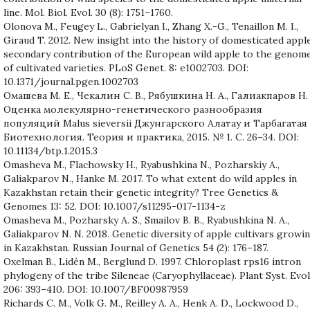
line. Mol. Biol. Evol. 30 (8): 1751–1760.
Olonova M., Feugey L., Gabrielyan I., Zhang X.-G., Tenaillon M. I.,
Giraud T. 2012. New insight into the history of domesticated apple
secondary contribution of the European wild apple to the genom
of cultivated varieties. PLoS Genet. 8: e1002703. DOI:
10.1371/journal.pgen.1002703
Омашева М. Е., Чекалин С. В., Рябушкина Н. А., Галиакпаров Н.
Оценка молекулярно-генетического разнообразия
популяций Malus sieversii Джунгарского Алатау и Тарбагатая
Биотехнология. Теория и практика, 2015. № 1. С. 26–34. DOI:
10.11134/btp.1.2015.3
Omasheva М., Flachowsky H., Ryabushkina N., Pozharskiy A.,
Galiakparov N., Hanke M. 2017. To what extent do wild apples in
Kazakhstan retain their genetic integrity? Tree Genetics &
Genomes 13: 52. DOI: 10.1007/s11295-017-1134-z
Omasheva М., Pozharsky A. S., Smailov B. B., Ryabushkina N. A.,
Galiakparov N. N. 2018. Genetic diversity of apple cultivars growi
in Kazakhstan. Russian Journal of Genetics 54 (2): 176–187.
Oxelman B., Lidén M., Berglund D. 1997. Chloroplast rps16 intron
phylogeny of the tribe Sileneae (Caryophyllaceae). Plant Syst. Evol
206: 393–410. DOI: 10.1007/BF00987959
Richards C. M., Volk G. M., Reilley A. A., Henk A. D., Lockwood D.,