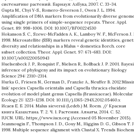
систематике растений. Барнаул: АзБука, 2007. С. 33–34.
Gupta M., Chyi Y-S., Romero-Severson J., Owen J. L. 1994.
Amplification of DNA markers from evolutionarily diverse genom
using single primers of simple-sequence repeats. Theor. Appl.
Genet. 89: 998–1006. DOI: 10.1007/BF00224530
Hokanson S. C., Szewc-McFadden A. K., Lamboy W. F., McFerson J. 
1998. Microsatellite (SSR) markers reveal genetic identities, genet
diversity and relationships in a Malus × domestica Borch. core
subset collection. Theor. Appl. Genet. 97: 671–683. DOI:
10.1007/s001220050943
Huelsenbeck J. P., Ronquist F., Nielsen R., Bollback J. P. 2001. Bayes
inference of phylogeny and its impact on evolutionary. Biology
Science 294: 2310–2314.
Hurka G., Friesen N., German D., Franzke A., Neuffer B. 2012.‘Missi
link’ species Capsella orientalis and Capsella thracica elucidate
evolution of model plant genus Capsella (Brassicaceae). Molecular
Ecology 21: 1223–1238. DOI: 10.1111/j.1365-294X.2012.05460.x
Исаев Е. Б. 2014. Malus sieversii (Ledeb.) M. Roem. // Красная
книга Казахстана. Т. 2. Ч. 1. Растения. Алматы, 2014. С. 52.
IUCN. URL: https://www.iucn.org (Accessed 05 November 2015).
Jeanmougin F., Thompson J. D., Gouy M., Higgins D. G., Gibson T. J
1998. Multiple sequence alignment with Clustal X. Trends Biochem