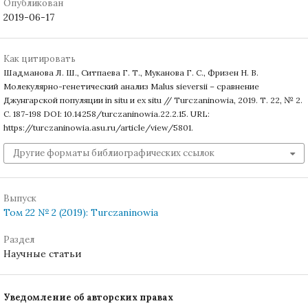
Опубликован
2019-06-17
Как цитировать
Шадманова Л. Ш., Ситпаева Г. Т., Муканова Г. С., Фризен Н. В.
Молекулярно-генетический анализ Malus sieversii – сравнение
Джунгарской популяции in situ и ex situ // Turczaninowia, 2019. Т. 22, № 2.
С. 187-198 DOI: 10.14258/turczaninowia.22.2.15. URL:
https://turczaninowia.asu.ru/article/view/5801.
Другие форматы библиографических ссылок
Выпуск
Том 22 № 2 (2019): Turczaninowia
Раздел
Научные статьи
Уведомление об авторских правах