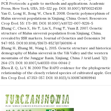
PCR Protocols: a guide to methods and applications. Academic
Press, New York, USA, 315–322 pp. DOI: 10.1007/BF00224530
Yan G., Long H., Song W., Chen R. 2008. Genetic polymorphism of
Malus sieversii populations in Xinjiang, China. Genet. Resources
Crop Evol. 55: 171–181. DOI: 10.1007/s10722-007-9226-5
Zhang C., Chen X., He T., Liu X., Feng T., Yuan Z. 2007. Genetic
structure of Malus sieversii population from Xinjiang, China,
revealed by SSR markers. Journal of Genetics and Genomics 34:
947−955. DOI:10.1016/S1673-8527(07)60106-4
Zhang H., Zhang M., Wang L. 2015. Genetic structure and historica
demography of Malus sieversii in the Yili Valley and the western
mountains of the Junggar Basin, Xinjiang, China. J Arid Land. 7(2):
264–271. DOI: 10.1007/s40333-014-0044-2
Zhou Z. Q., Li Y. N. 2000 The RAPD evidence for the phylogenetic
relationship of the closely related species of cultivated apple. Ge
Res Crop Evol. 47:353–357. DOI: 10.1023/A:1008740819941