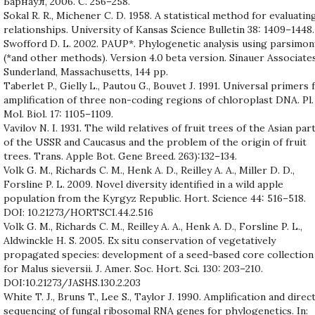
Барнаул, 2006. С. 256–258.
Sokal R. R., Michener C. D. 1958. A statistical method for evaluatin
relationships. University of Kansas Science Bulletin 38: 1409–1448.
Swofford D. L. 2002. PAUP*. Phylogenetic analysis using parsimon
(*and other methods). Version 4.0 beta version. Sinauer Associates
Sunderland, Massachusetts, 144 pp.
Taberlet P., Gielly L., Pautou G., Bouvet J. 1991. Universal primers 
amplification of three non-coding regions of chloroplast DNA. Pl.
Mol. Biol. 17: 1105–1109.
Vavilov N. I. 1931. The wild relatives of fruit trees of the Asian par
of the USSR and Caucasus and the problem of the origin of fruit
trees. Trans. Applе Bot. Gene Breed. 263):132–134.
Volk G. M., Richards C. M., Henk A. D., Reilley A. A., Miller D. D.,
Forsline P. L. 2009. Novel diversity identified in a wild apple
population from the Kyrgyz Republic. Hort. Science 44: 516–518.
DOI: 10.21273/HORTSCI.44.2.516
Volk G. M., Richards C. M., Reilley A. A., Henk A. D., Forsline P. L.,
Aldwinckle H. S. 2005. Ex situ conservation of vegetatively
propagated species: development of a seed-based core collection
for Malus sieversii. J. Amer. Soc. Hort. Sci. 130: 203–210.
DOI:10.21273/JASHS.130.2.203
White T. J., Bruns T., Lee S., Taylor J. 1990. Amplification and direc
sequencing of fungal ribosomal RNA genes for phylogenetics. In: