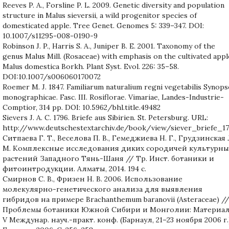
Reeves P. A., Forsline P. L. 2009. Genetic diversity and population
structure in Malus sieversii, a wild progenitor species of
domesticated apple. Tree Genet. Genomes 5: 339–347. DOI:
10.1007/s11295-008-0190-9
Robinson J. P., Harris S. A., Juniper B. E. 2001. Taxonomy of the
genus Malus Mill. (Rosaceae) with emphasis on the cultivated appl
Malus domestica Borkh. Plant Syst. Evol. 226: 35–58.
DOI:10.1007/s006060170072
Roemer M. J. 1847. Familiarum naturalium regni vegetabilis Synops
monographicae. Fasc. III. Rosiflorae. Vimariae, Landes-Industrie-
Comptior, 314 pp. DOI: 10.5962/bhl.title.49482
Sievers J. A. C. 1796. Briefe aus Sibirien. St. Petersburg. URL:
http://www.deutschestextarchiv.de/book/view/siever_briefe_1
Ситпаева Г. Т., Веселова П. В., Гемеджиева Н. Г., Грудзинская 
М. Комплексные исследования диких сородичей культурны
растений Западного Тянь-Шаня // Тр. Инст. ботаники и
фитоинтродукции. Алматы, 2014. 194 с.
Смирнов С. B., Фризен Н. В. 2006. Использование
молекулярно-генетического анализа для выявления
гибридов на примере Brachanthemum baranovii (Asteraceae) /
Проблемы ботаники Южной Сибири и Монголии: Материа
V Междунар. науч.-практ. конф. (Барнаул, 21–23 ноября 2006 г.)