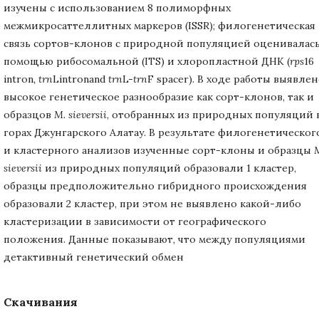
изучены с использованием 8 полиморфных
межмикросаттеллитных маркеров (ISSR); филогенетическая
связь сортов-клонов с природной популяцией оценивалась
помощью рибосомальной (ITS) и хлоропластной ДНК (
rps
16
intron
, trn
Lintronand
trn
L-
trn
F spacer). В ходе работы выявле
высокое генетическое разнообразие как сорт-клонов, так и
образцов
M. sieversii
, отобранных из природных популяций 
горах Джунгарского Алатау. В результате филогенетическог
и кластерного анализов изученные сорт-клоны и образцы
sieversii
из природных популяций образовали 1 кластер,
образцы предположительно гибридного происхождения
образовали 2 кластер, при этом не выявлено какой-либо
кластеризации в зависимости от географического
положения. Данные показывают, что между популяциями
детактивный генетический обмен
Скачивания