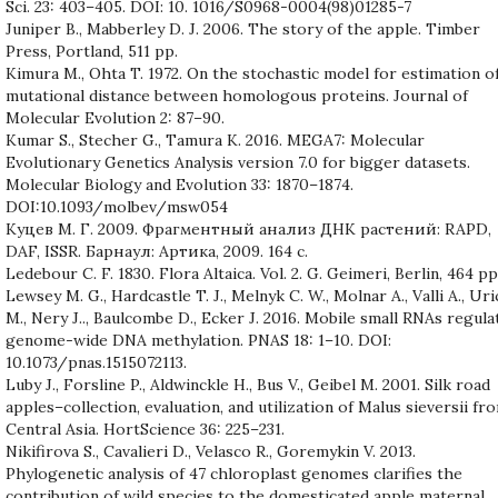
Sci. 23: 403–405. DOI: 10. 1016/S0968-0004(98)01285-7
Juniper B., Mabberley D. J. 2006. The story of the apple. Timber
Press, Portland, 511 pp.
Kimura M., Ohta T. 1972. On the stochastic model for estimation o
mutational distance between homologous proteins. Journal of
Molecular Evolution 2: 87–90.
Kumar S., Stecher G., Tamura K. 2016. MEGA7: Molecular
Evolutionary Genetics Analysis version 7.0 for bigger datasets.
Molecular Biology and Evolution 33: 1870–1874.
DOI:10.1093/molbev/msw054
Куцев М. Г. 2009. Фрагментный анализ ДНК растений: RAPD,
DAF, ISSR. Барнаул: Артика, 2009. 164 с.
Ledebour C. F. 1830. Flora Altaica. Vol. 2. G. Geimeri, Berlin, 464 pp
Lewsey M. G., Hardcastle T. J., Melnyk C. W., Molnar A., Valli A., Ur
M., Nery J.., Baulcombe D., Ecker J. 2016. Mobile small RNAs regula
genome-wide DNA methylation. PNAS 18: 1–10. DOI:
10.1073/pnas.1515072113.
Luby J., Forsline P., Aldwinckle H., Bus V., Geibel M. 2001. Silk road
apples–collection, evaluation, and utilization of Malus sieversii fr
Central Asia. HortScience 36: 225–231.
Nikifirova S., Cavalieri D., Velasco R., Goremykin V. 2013.
Phylogenetic analysis of 47 chloroplast genomes clarifies the
contribution of wild species to the domesticated apple maternal