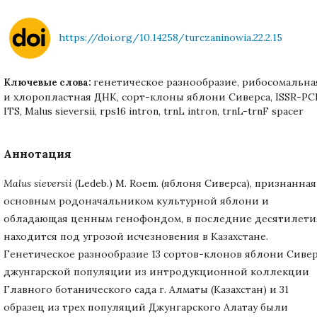
https://doi.org/10.14258/turczaninowia.22.2.15
генетическое разнообразие, рибосомальна
Ключевые слова:
и хлоропластная ДНК, сорт-клоны яблони Сиверса, ISSR-PC
ITS, Malus sieversii, rps16 intron, trnL intron, trnL-trnF spacer
Аннотация
Malus sieversii
(Ledeb.) M. Roem. (яблоня Сиверса), признанная
основным родоначальником культурной яблони и
обладающая ценным генофондом, в последние десятилети
находится под угрозой исчезновения в Казахстане.
Генетическое разнообразие 13 сортов-клонов яблони Сивер
джунгарской популяции из интродукционной коллекции
Главного ботанического сада г. Алматы (Казахстан) и 31
образец из трех популяций Джунгарского Алатау были