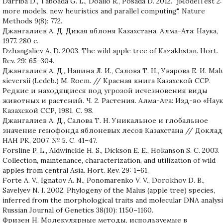
Darriba D., Taboada G. L., Doallo R., Posada D. 2012. "jModelTest 2:
more models, new heuristics and parallel computing". Nature
Methods 9(8): 772.
Джангалиев А. Д. Дикая яблоня Казахстана. Алма-Ата: Наука,
1977. 280 c.
Dzhangaliev A. D. 2003. The wild apple tree of Kazakhstan. Hort.
Rev. 29: 65–304.
Джангалиев А. Д., Напина Л. И., Салова Т. Н., Уварова Е. И. Mal
sieversii (Ledeb.) M. Roem. // Красная книга Казахской ССР.
Редкие и находящиеся под угрозой исчезновения виды
животных и растений. Ч. 2. Растения. Алма-Ата: Изд-во «Наук
Казахской ССР, 1981. С. 98.
Джангалиев А. Д., Салова Т. Н. Уникальное и глобальное
значение генофонда яблоневых лесов Казахстана // Докла
НАН РК, 2007. № 5. С. 41–47.
Forsline P. L., Aldwinckle H. S., Dickson E. E., Hokanson S. C. 2003.
Collection, maintenance, characterization, and utilization of wild
apples from central Asia. Hort. Rev. 29: 1–61.
Forte A. V., Ignatov A. N., Ponomarenko V. V., Dorokhov D. B.,
Savelyev N. I. 2002. Phylogeny of the Malus (apple tree) species,
inferred from the morphological traits and molecular DNA analysi
Russian Journal of Genetics 38(10): 1150–1160.
Фризен Н. Молекулярные методы, используемые в