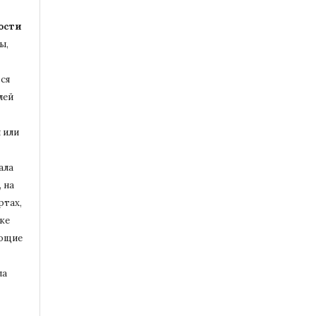
ости
ы,
ся
лей
 или
ала
 на
ртах,
ке
ющие
ла