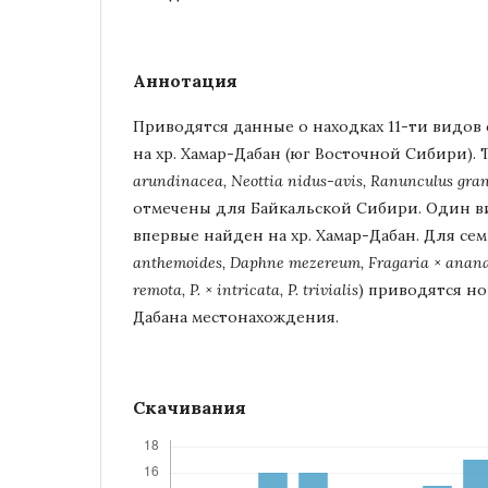
Аннотация
Приводятся данные о находках 11-ти видов
на хр. Хамар-Дабан (юг Восточной Сибири). Т
arundinacea, Neottia nidus-avis, Ranunculus gran
отмечены для Байкальской Сибири. Один ви
впервые найден на хр. Хамар-Дабан. Для сем
anthemoides, Daphne mezereum, Fragaria × ananas
remota, P. × intricata, P. trivialis
) приводятся но
Дабана местонахождения.
Скачивания