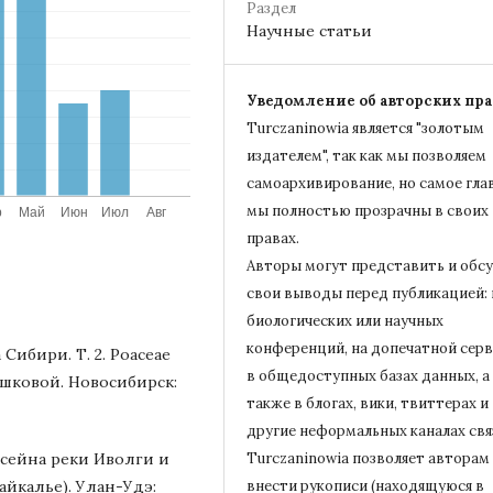
Раздел
Научные статьи
Уведомление об авторских пра
Turczaninowiа является "золотым
издателем", так как мы позволяем
самоархивирование, но самое гла
мы полностью прозрачны в своих
правах.
Авторы могут представить и обс
свои выводы перед публикацией: 
биологических или научных
конференций, на допечатной серв
 Сибири. Т. 2. Poaceae
в общедоступных базах данных, а
Пешковой. Новосибирск:
также в блогах, вики, твиттерах и
другие неформальных каналах свя
ассейна реки Иволги и
Turczaninowiа позволяет авторам
йкалье). Улан-Удэ:
внести рукописи (находящуюся в