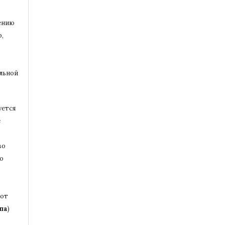
ению
,
альной
уется
е
во
то
бот
па
)