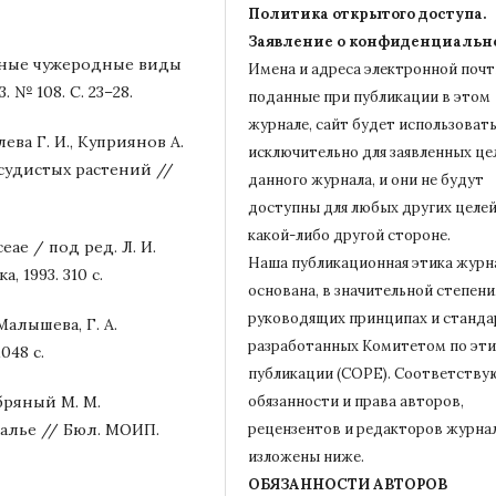
Политика открытого доступа.
Заявление о конфиденциальн
стные чужеродные виды
Имена и адреса электронной почт
. № 108. С. 23–28.
поданные при публикации в этом
журнале, сайт будет использовать
лева Г. И., Куприянов А.
исключительно для заявленных це
судистых растений //
данного журнала, и они не будут
доступны для любых других целей
какой-либо другой стороне.
eae / под ред. Л. И.
Наша публикационная этика журн
 1993. 310 с.
основана, в значительной степени,
руководящих принципах и станда
алышева, Г. А.
разработанных Комитетом по эти
048 с.
публикации (COPE).
Соответству
ебряный М. М.
обязанности и права авторов,
алье // Бюл. МОИП.
рецензентов и редакторов журна
изложены ниже.
ОБЯЗАННОСТИ АВТОРОВ