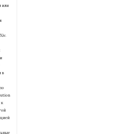
и или
я
Xiv.
и
и
т
 в
по
ution
 к
той
ацией
льные