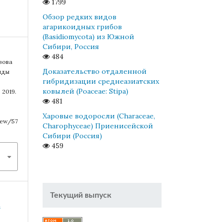
1799
Обзор редких видов
агарикоидных грибов
(Basidiomycota) из Южной
Сибири, Россия
484
узова
Доказательство отдаленной
виды
гибридизации среднеазиатских
ковылей (Poaceae: Stipa)
 2019.
481
Харовые водоросли (Characeae,
view/57
Charophyceae) Приенисейской
Сибири (Россия)
459
Текущий выпуск
a