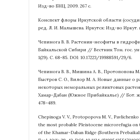
Изд-во БНЦ, 2009. 267 с.
Конспект флоры Иркутской области (сосуди
ред. Л. И. Малышева. Иркутск: Изд-во Иркут. го
Чепинога В. В. Растения-неофиты в гидро
Байкальской Сибири // Вестник Том. гос. ун-
1(29). С. 68–85. DOI: 10.17223/19988591/29/6.
Чепинога В. В., Мишина А. В., Протопопова М. 
Быстров С. О., Вилор М. А. Новые данные о
некоторых неморальных реликтовых растен
Хамар-Дабан (Южное Прибайкалье) // Бот. журн
478–489.
Chepinoga V. V., Protopopova M. V., Pavlichenko V
the most probable Pleistocene microrefugia on
of the Khamar-Daban Ridge (Southern Prebaikali