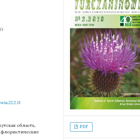
АН
ia.22.2.11
утская область,
PDF
, флористические