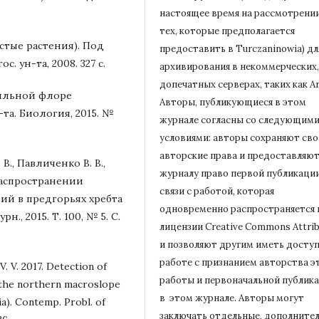
настоящее время на рассмотрени
тех, которые предполагается
стые растения). Под
предоставить в Turczaninowia) дл
с. ун-та, 2008. 327 с.
архивирования в некоммерческих,
допечатных серверах, таких как Ar
фильной флоре
Авторы, публикующиеся в этом
та. Биология, 2015. №
журнале согласны со следующим
условиями: авторы сохраняют сво
авторские права и предоставляю
В., Павличенко В. В.,
журналу право первой публикации
 распространении
связи с работой, которая
ий в предгорьях хребта
одновременно распространяется 
., 2015. Т. 100, № 5. С.
лицензии Creative Commons Attrib
и позволяют другим иметь доступ
работе с признанием авторства э
. V. 2017. Detection of
работы и первоначальной
публик
 the northern macroslope
в этом журнале.
Авторы могут
a). Contemp. Probl. of
заключать отдельные, дополните