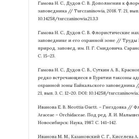
Гамова Н. С., Дудов С. В. Дополнения к фло
заповедника // Turczaninowia, 2018. Т. 21, вып. 
10.14258/turczaninowia.21.3.3
Гамова Н. С., Дудов С. В. Флористические н
заповеднике и его охранной зоне // Труды 
природ. заповед. им. П. Г. Смидовича. Саранс
С. 15–23.
Гамова Н. С., Дудов С. В., Суткин А. В., Красн
редко встречающиеся в Бурятии таксоны ад
охранной зоны Байкальского заповедника // T
21, вып. 3. С. 12–20. DOI: 10.14258/turczaninowia.
Иванова Е. В. Neottia Guett. – Гнездовка // Ф
Araceae – Orchidaceae. Под ред. Л. И. Малышев
Новосибирск: Наука, 1987. С. 141–142.
Иванова М. М., Казановский С. Г., Киселева А