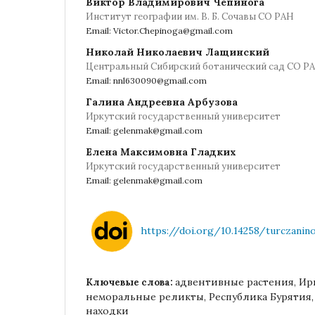
Виктор Владимирович Чепинога
Институт географии им. В. Б. Сочавы СО РАН
Email: Victor.Chepinoga@gmail.com
Николай Николаевич Лащинский
Центральный Сибирский ботанический сад СО Р
Email: nnl630090@gmail.com
Галина Андреевна Арбузова
Иркутский государственный университет
Email: gelenmak@gmail.com
Елена Максимовна Гладких
Иркутский государственный университет
Email: gelenmak@gmail.com
https://doi.org/10.14258/turczaninow
адвентивные растения, Ирк
Ключевые слова:
неморальные реликты, Республика Бурятия
находки