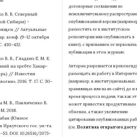
36
договорные соглашения по
ко В. В. Северный
неисключительному распростран
ной Сибири) –
опубликованной версии (например
оящем // Актуальные
разместить ее в институтском
. конф. (9–12 октября
репозитории или опубликовать в
С. 430–432.
книге), с признанием ее первонач
публикации в
этом журнале.
 В. В., Гладких Е. М. К
ний на хребте Хамар-
Авторам разрешается и рекоменд
рь) // Известия
размещать их работу в Интернет
гия», 2016. Т. 17. С. 30–
(например, в институциональных
хранилищах или на их сайте) до и 
время процесса подачи, так как э
а М. В., Павличенко В.
может привести к продуктивным
 М. 2018.
обменам, а также увеличению
Дабан (Южное
цитирования опубликованных ра
 Иркутского гос. ун-та.
(см.
Политика открытого досту
–53. DOI: 10.26516/2073-