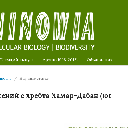
Текущий выпуск
Архив (1998-2012)
Объявления
ninowia
/
Научные статьи
ений с хребта Хамар-Дабан (юг