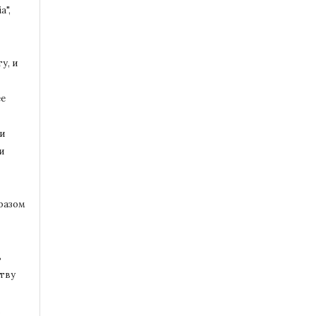
a",
у, и
ее
и
и
разом
ь
тву
.