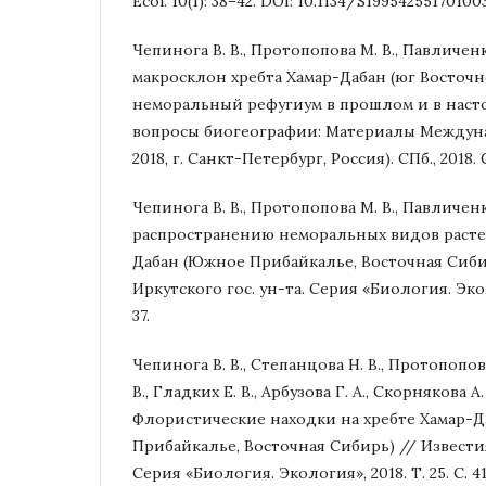
Ecol. 10(1): 38–42. DOI: 10.1134/S19954255170100
Чепинога В. В., Протопопова М. В., Павличен
макросклон хребта Хамар-Дабан (юг Восточ
неморальный рефугиум в прошлом и в наст
вопросы биогеографии: Материалы Междунар
2018, г. Санкт-Петербург, Россия). СПб., 2018. 
Чепинога В. В., Протопопова М. В., Павличенко
распространению неморальных видов расте
Дабан (Южное Прибайкалье, Восточная Сиби
Иркутского гос. ун-та. Серия «Биология. Эколо
37.
Чепинога В. В., Степанцова Н. В., Протопопов
В., Гладких Е. В., Арбузова Г. А., Скорнякова А.
Флористические находки на хребте Хамар-
Прибайкалье, Восточная Сибирь) // Известия
Серия «Биология. Экология», 2018. Т. 25. С. 41