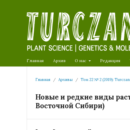
Главная
Архив
О нас
Редакция
Главная
/
Архивы
/
Том 22 № 2 (2019): Turcza
Новые и редкие виды раст
Восточной Сибири)