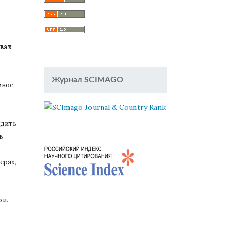
вах
Журнал SCIMAGO
вное,
удить
в
ерах,
зи.