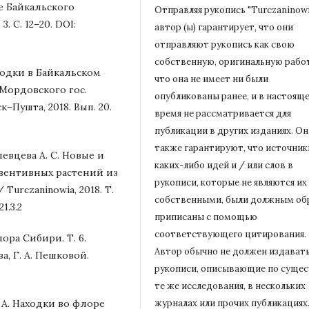
ре Байкальского
Отправляя рукопись "Turczaninowi
3. С. 12–20. DOI:
автор (ы) гарантирует, что они
отправляют рукопись как свою
собственную, оригинальную работ
аходки в Байкальском
что она не имеет ни были
Мордовского гос.
опубликованы ранее, и в настоящ
к–Пушта, 2018. Вып. 20.
время не рассматривается для
публикации в других изданиях.
Он
также гарантируют, что источник
опевцева А. С. Новые и
каких-либо идей и / или слов в
вентивных растений из
рукописи, которые не являются их
urczaninowia, 2018. Т.
собственными, были должным об
21.3.2
приписаны с помощью
соответствующего цитирования.
лора Сибири. Т. 6.
Автор обычно не должен издават
а, Г. А. Пешковой.
рукописи, описывающие по сущес
те же исследования, в нескольких
. А. Находки во флоре
журналах или прочих публикациях