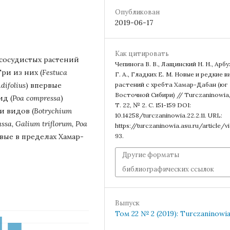
Опубликован
2019-06-17
Как цитировать
 сосудистых растений
Чепинога В. В., Лащинский Н. Н., Арб
ри из них (
Festuca
Г. А., Гладких Е. М. Новые и редкие 
difolius
) впервые
растений с хребта Хамар-Дабан (юг
Восточной Сибири) // Turczaninowia,
д (
Poa compressa
)
Т. 22, № 2. С. 151-159 DOI:
и видов (
Botrychium
10.14258/turczaninowia.22.2.11. URL:
sa, Galium triflorum, Poa
https://turczaninowia.asu.ru/article/
вые в пределах Хамар-
93.
Другие форматы
библиографических ссылок
Выпуск
Том 22 № 2 (2019): Turczaninowi