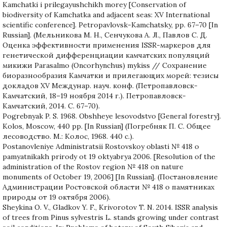
Kamchatki i prilegayushchikh morey [Сonservation of
biodiversity of Kamchatka and adjacent seas: XV International
scientific conference]. Petropavlovsk-Kamchatsky, pp. 67–70 [In
Russian]. (Мельникова М. Н., Сенчукова А. Л., Павлов С. Д.
Оценка эффективности применения ISSR-маркеров для
генетической дифференциации камчатских популяций
микижи Parasalmo (Oncorhynchus) mykiss // Сохранение
биоразнообразия Камчатки и прилегающих морей: тезисы
докладов XV Междунар. науч. конф. (Петропавловск-
Камчатский, 18–19 ноября 2014 г.). Петропавловск-
Камчатский, 2014. С. 67–70).
Pogrebnyak P. S. 1968. Obshheye lesovodstvo [General forestry].
Kolos, Мoscow, 440 pp. [In Russian] (Погребняк П. С. Общее
лесоводство. М.: Колос, 1968. 440 с.).
Postanovleniye Administratsii Rostovskoy oblasti № 418 o
pamyatnikakh prirody ot 19 oktyabrya 2006. [Resolution of the
administration of the Rostov region № 418 on nature
monuments of October 19, 2006] [In Russian]. (Постановление
Администрации Ростовской области № 418 о памятниках
природы от 19 октября 2006).
Sheykina O. V., Gladkov Y. F., Krivorotov T. N. 2014. ISSR analysis
of trees from Pinus sylvestris L. stands growing under contrast