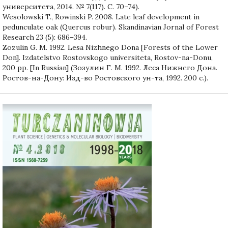
университета, 2014. № 7(117). С. 70–74).
Wesolowski T., Rowinski P. 2008. Late leaf development in
pedunculate oak (Quercus robur). Skandinavian Jornal of Forest
Research 23 (5): 686–394.
Zozulin G. M. 1992. Lesa Nizhnego Dona [Forests of the Lower
Don]. Izdatelstvo Rostovskogo universiteta, Rostov-na-Donu,
200 рp. [In Russian] (Зозулин Г. М. 1992. Леса Нижнего Дона.
Ростов-на-Дону: Изд-во Ростовского ун-та, 1992. 200 с.).