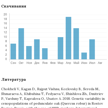
Скачивания
Литература
Chokheli V., Kagan D., Rajput Vishnu, Kozlovsky B., Sereda M.,
Shmaraeva A., Khibuhina T., Fedyaeva V., Shishlova Zh., Dmitriev
P., Varduny T., Kapralova O., Usatov A. 2018. Genetic variability in
cenopopulations of pedunculate oak (Quercus robur) in Rostov