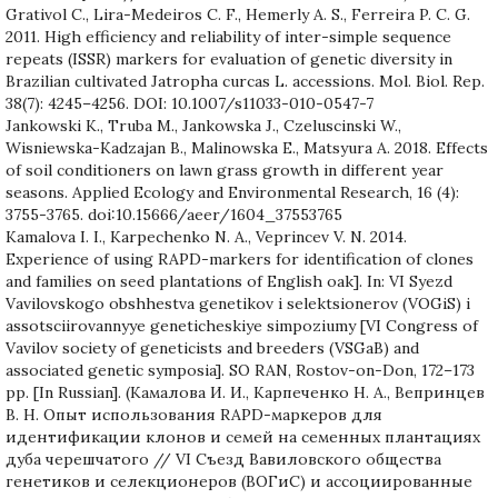
Grativol C., Lira-Medeiros C. F., Hemerly A. S., Ferreira P. C. G.
2011. High efficiency and reliability of inter-simple sequence
repeats (ISSR) markers for evaluation of genetic diversity in
Brazilian cultivated Jatropha curcas L. accessions. Mol. Biol. Rep.
38(7): 4245–4256. DOI: 10.1007/s11033-010-0547-7
Jankowski K., Truba M., Jankowska J., Czeluscinski W.,
Wisniewska-Kadzajan B., Malinowska E., Matsyura A. 2018. Effects
of soil conditioners on lawn grass growth in different year
seasons. Applied Ecology and Environmental Research, 16 (4):
3755-3765. doi:10.15666/aeer/1604_37553765
Kamalova I. I., Karpechenko N. A., Veprincev V. N. 2014.
Experience of using RAPD-markers for identification of clones
and families on seed plantations of English oak]. In: VI Syezd
Vavilovskogo obshhestva genetikov i selektsionerov (VOGiS) i
assotsciirovannyye geneticheskiye simpoziumy [VI Congress of
Vavilov society of geneticists and breeders (VSGaB) and
associated genetic symposia]. SO RAN, Rostov-on-Don, 172–173
pp. [In Russian]. (Камалова И. И., Карпеченко Н. А., Вепринцев
В. Н. Опыт использования RAPD-маркеров для
идентификации клонов и семей на семенных плантациях
дуба черешчатого // VI Съезд Вавиловского общества
генетиков и селекционеров (ВОГиС) и ассоциированные