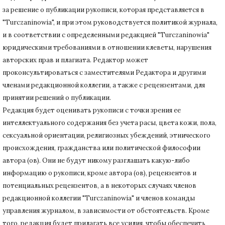
за решение о публикации рукописи, которая представляется в
"Turczaninowia", и при этом руководствуется политикой журнала,
и в соответствии с определенными редакцией "Turczaninowia"
юридическими требованиями в
отношении клеветы, нарушения
авторских прав и плагиата.
Редактор может
проконсультироваться с заместителями Редактора и другими
членами редакционной коллегии, а также с рецензентами, для
принятии решений о публикации.
Редакция будет оценивать рукописи с точки зрения ее
интеллектуального содержания без учета расы, цвета кожи, пола,
сексуальной ориентации, религиозных убеждений, этнического
происхождения, гражданства или политической философии
автора (ов).
Они не будут никому разглашать какую-либо
информацию о рукописи, кроме автора (ов), рецензентов и
потенциальных рецензентов, а в некоторых случаях членов
редакционной коллегии "Turczaninowia" и членов команды
управления журналом, в зависимости от обстоятельств.
Кроме
того, редакция будет прилагать все усилия, чтобы обеспечить