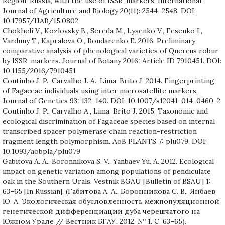
Region, Russia, with the use of ISSR-markers. International
Journal of Agriculture and Biology 20(11): 2544–2548. DOI:
10.17957/IJAB/15.0802
Chokheli V., Kozlovsky B., Sereda M., Lysenko V., Fesenko I.,
Varduny T., Kapralova O., Bondarenko E. 2016. Preliminary
comparative analysis of phenological varieties of Quercus robur
by ISSR-markers. Journal of Botany 2016: Article ID 7910451. DOI:
10.1155/2016/7910451
Coutinho J. P., Carvalho J. A., Lima-Brito J. 2014. Fingerprinting
of Fagaceae individuals using inter microsatellite markers.
Journal of Genetics 93: 132–140. DOI: 10.1007/s12041-014-0460-2
Coutinho J. P., Carvalho A., Lima-Brito J. 2015. Taxonomic and
ecological discrimination of Fagaceae species based on internal
transcribed spacer polymerase chain reaction-restriction
fragment length polymorphism. AoB PLANTS 7: plu079. DOI:
10.1093/aobpla/plu079
Gabitova A. A., Boronnikova S. V., Yanbaev Yu. A. 2012. Ecological
impact on genetic variation among populations of pendiculate
oak in the Southern Urals. Vestnik BGAU [Bulletin of BSAU] 1:
63–65 [In Russian]. (Габитова А. А., Боронникова С. В., Янбаев
Ю. А. Экологическая обусловленность межпопуляционной
генетической дифференциации дуба черешчатого на
Южном Урале // Вестник БГАУ, 2012. № 1. С. 63–65).