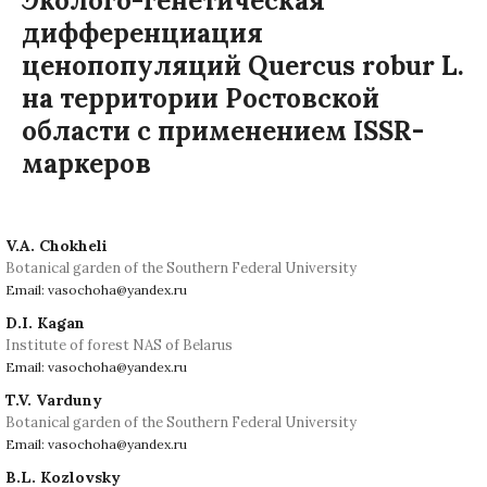
Эколого-генетическая
дифференциация
ценопопуляций Quercus robur L.
на территории Ростовской
области с применением ISSR-
маркеров
V.A. Chokheli
Botanical garden of the Southern Federal University
Email: vasochoha@yandex.ru
D.I. Kagan
Institute of forest NAS of Belarus
Email: vasochoha@yandex.ru
T.V. Varduny
Botanical garden of the Southern Federal University
Email: vasochoha@yandex.ru
B.L. Kozlovsky