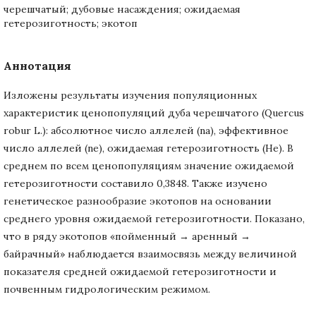
черешчатый; дубовые насаждения; ожидаемая
гетерозиготность; экотоп
Аннотация
Изложены результаты изучения популяционных
характеристик ценопопуляций дуба черешчатого (Quercus
robur L.): абсолютное число аллелей (na), эффективное
число аллелей (ne), ожидаемая гетерозиготность (He). В
среднем по всем ценопопуляциям значение ожидаемой
гетерозиготности составило 0,3848. Также изучено
генетическое разнообразие экотопов на основании
среднего уровня ожидаемой гетерозиготности. Показано,
что в ряду экотопов «пойменный → аренный →
байрачный» наблюдается взаимосвязь между величиной
показателя средней ожидаемой гетерозиготности и
почвенным гидрологическим режимом.