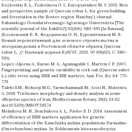
Kozlovskiy B. L., Fedorinova O. I., Kuropyatnikov M. V. 2015. New
and perspective sample of Quercus robur L. for green building
and forestation in the Rostov region. Nauchny`j zhurnal
Kubanskogo Gosudarstvennogo Agrarnogo Universiteta [The
scientific journal of the KubSAU] 02(106): 580–591 [In Russian].
(Козловский Б. Л., Федоринова О. И., Куропятников М. В.
Новый перспективный для зеленого строительства и
лесоразведения в Ростовской области образец Quercus
robur L. // Научный журнал КубГАУ, 2015. № 106(02). С. 580–
591).
Lopez-Aljorna A., Bueno M. A., Aguinagalde I., Martґin J. P. 2007.
Fingerprinting and genetic variability in cork oak (Quercus suber
L.) elite trees using ISSR and SSR markers. Ann. For. Sci. 64: 773–
779.
Talebi S.M., Nohooji M.G., Yarmohammadi M., Azizi N., Matsyura
A. 2018. Trichomes morphology and density analysis in some
«Nepeta» species of Iran. Mediterranean Botany, 39(1): 51-62.
doi:10.5209/MBOT.59574
Melnikova M. N., Senchukova A. L., Pavlov S. D. 2014. Assessment
of efficiency of ISSR markers application for genetic
differentiation of the Kamchatka mykiss populations Parasalmo
(Oncorhynchus) mykiss. In: Sokhranenie bioraznoobraziya