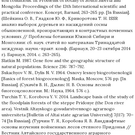
soil conditions. In: Problems of botany of South Siberia and
Mongolia: Proceedings of the 13th International scientific and
practical conference. Koncept, Barnaul, 263–265 pp. [In Russian].
(Шейкина О. В., Гладков Ю. Ф., Криворотова Т. Н. ISSR
анализ выборок деревьев из насаждений сосны
обыкновенной, произрастающих в контрастных почвенных
условиях // Проблемы ботаники Южной Сибири и
Монголии: сб. науч. статей по материалам Тринадцатой
междунар. научн.-практ. конф. (Барнаул, 20–23 октября 2014
г). Барнаул, 2014. с. 263–265).
Slatkin M. 1987. Gene ﬂow and the geographic structure of
natural populations. Science 236: 787–792.
Sukachyov V. N., Dylis N. V. 1964. Osnovy lesnoy biogeotsenologii
[Basics of forest biogeocenology]. Nauka, Moscow, 576 pp. [In
Russian]. (Сукачёв В. Н., Дылис Н. В. Основы лесной
биогеоценологии. М.: Наука, 1964. 576 c.).
Turchin T. Y., Korobova Y. V. 2014. Landscape basis of the study of
the floodplain forests of the steppe Pridonye (the Don river
area). Vestnik Altayskogo gosudarstvennogo agrarnogo
universiteta [Bulletin of Altai state agrarian University] 7(117): 70–
74 [In Russian]. (Турчин Т. Я., Коробова Я. В. Ландшафтные
основы изучения пойменных лесов степного Придонья //
Вестник Алтайского государственного аграрного