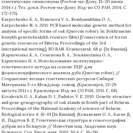
генетические симпозиумы (Ростов-на-Дону, 15–20 июня
2014 г.): Тез. докл. Ростов-на-Дону: Изд-во СО РАН, 2014. С.
172–173).
Karpechenko K. A., Semenova V. A., Zemlyanukhina O. A.,
Karpechenko N. A. 2011. PCR based molecular genetic method for
analysis of specific forms of oak (Quercus robur). In: Sokhranenie
lesnykh geneticheskikh resursov Sibiri [Conservation of forest
genetic resources of Siberia: Proceedings of the 3rd
International meeting]. SO RAN, Krasnoyarsk, 68 р. [In Russian].
(Карпеченко К. А., Семенова В. А., Землянухина О. А.,
Карпеченко Н. А. Использование молекулярно-
генетического метода на основе ПЦР для
формоспецифического анализа дуба (Quercus robur) //
Сохранение лесных генетических ресурсов Сибири:
Материалы 3-го Междунар. совещ. (Красноярск, 23–29
августа 2011 г.). Красноярск: Изд-во СО РАН, 2011. С. 68).
Kovalevich O. A., Kahan D. I., Padutov V. E. 2010. Genetic structure
and gene genogeography of oak stands in South part of Belarus.
Proceedings of the National Academy of sciences of Belarus.
Biological series 4: 16–19 [In Russian]. (Ковалевич О. А., Каган Д.
И., Падутов В. Е. Генетическая структура и геногеография
дубрав юга Беларуси // Известия нац. Академии наук
Белоруси. Сер. Биол. наук, 2010. № 4. С. 16–19).