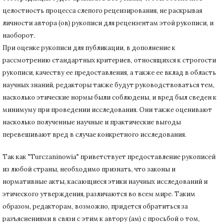
целостность процесса слепого рецензирования, не раскрывая
личности автора (ов) рукописи для рецензентам этой рукописи, и
наоборот.
При оценке рукописи для публикации, в дополнение к
рассмотрению стандартных критериев, относящихся к строгости
рукописи, качеству ее предоставления, а также ее вклад в область
научных знаний, редакторы также будут руководствоваться тем,
насколько этические нормы были соблюдены, и вред был сведен к
минимуму при
проведении исследования.
Они также оценивают
насколько полученные научные и практические выгоды
перевешивают вред в случае конкретного исследования.
Так как "Turczaninowia" приветствует предоставление рукописей
из любой страны, необходимо признать, что законы и
нормативные акты, касающиеся этики научных исследований и
этического утверждения, различаются во всем мире.
Таким
образом, редакторам, возможно, придется обратиться за
разъяснениями в связи с этим к автору (ам) с просьбой о том,