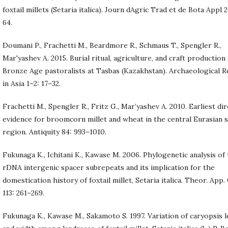
foxtail millets (Setaria italica). Journ dAgric Trad et de Bota Appl 2
64.
Doumani P., Frachetti M., Beardmore R., Schmaus T., Spengler R.,
Mar'yashev A. 2015. Burial ritual, agriculture, and craft productio
Bronze Age pastoralists at Tasbas (Kazakhstan). Archaeological 
in Asia 1–2: 17–32.
Frachetti M., Spengler R., Fritz G., Mar’yashev A. 2010. Earliest dir
evidence for broomcorn millet and wheat in the central Eurasian 
region. Antiquity 84: 993–1010.
Fukunaga K., Ichitani K., Kawase M. 2006. Phylogenetic analysis of
rDNA intergenic spacer subrepeats and its implication for the
domestication history of foxtail millet, Setaria italica. Theor. App.
113: 261–269.
Fukunaga K., Kawase M., Sakamoto S. 1997. Variation of caryopsis 