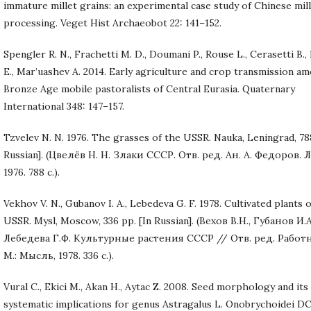
immature millet grains: an experimental case study of Chinese mil
processing. Veget Hist Archaeobot 22: 141–152.
Spengler R. N., Frachetti M. D., Doumani P., Rouse L., Cerasetti B., 
E., Mar’uashev A. 2014. Early agriculture and crop transmission a
Bronze Age mobile pastoralists of Central Eurasia. Quaternary
International 348: 147–157.
Tzvelev N. N. 1976. The grasses of the USSR. Nauka, Leningrad, 788
Russian]. (Цвелёв Н. Н. Злаки СССР. Отв. ред. Ан. А. Федоров. Л.
1976. 788 с.).
Vekhov V. N., Gubanov I. A., Lebedeva G. F. 1978. Cultivated plants 
USSR. Mysl, Moscow, 336 pp. [In Russian]. (Вехов В.Н., Губанов И.А
Лебедева Г.Ф. Культурные растения СССР // Отв. ред. Работн
М.: Мысль, 1978. 336 с.).
Vural C., Ekici M., Akan H., Aytac Z. 2008. Seed morphology and its
systematic implications for genus Astragalus L. Onobrychoidei DC