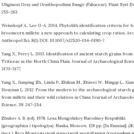
Uliginosi Gray and Ornithopodium Bunge (Fabaceae). Plant Syst Evo
255–263.
Weisskopf A., Lee G-A. 2014. Phytolith identification criteria for fo
broomcorn millets: a new approach to calculating crop ratios. Ar
Anthropol Sci. 8(1) DOI: 10.1007/s12520-014-0190-7
Yang X., Perry L. 2013. Identification of ancient starch grains from
Triticeae in the North China Plain. Journal of Archaeological Scien
3170–3177.
Yang X., Jianping Zh., Linda P., Zhikun M., Zhiwei W., Mingqi L., Xian
Houyuan L. 2012. From the modern to the archaeological: starch 
from millets and their wild relatives in China Journal of Archaeolo
Science. 39: 247–254.
Zhukov A. B. (ed). 1978. Lesa Mongolskoy Narodnoy Respubliki
(geographiya i tipologiya). Nauka, Moscow, 128 pp. [In Russian]. (Ж
(ред.) Леса Монгольской народной республики (география 