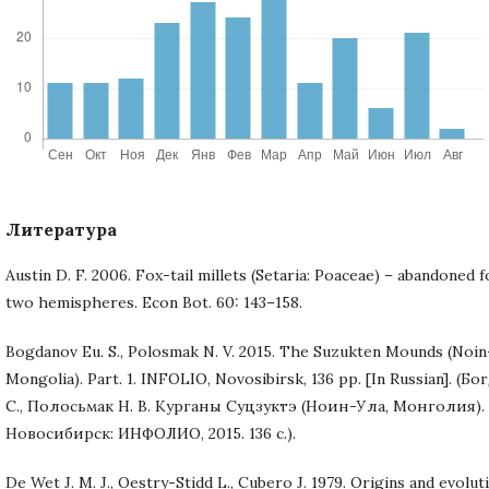
Литература
Austin D. F. 2006. Fox-tail millets (Setaria: Poaceae) – abandoned f
two hemispheres. Econ Bot. 60: 143–158.
Bogdanov Eu. S., Polosmak N. V. 2015. The Suzukten Mounds (Noin
Mongolia). Part. 1. INFOLIO, Novosibirsk, 136 pp. [In Russian]. (Бо
С., Полосьмак Н. В. Курганы Суцзуктэ (Ноин-Ула, Монголия). Ч
Новосибирск: ИНФОЛИО, 2015. 136 c.).
De Wet J. M. J., Oestry-Stidd L., Cubero J. 1979. Origins and evolut