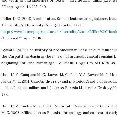
and width among landraces of foxtail millet, Setaria italica (L.) P. B
J Trop. Agric. 41: 235–240.
Fuller D. Q. 2006. A millet atlas. Some identification guidance. Inst
Archaeology, University College London. URL:
http://www.homepages.ucl.ac.uk/~tcrndfu/Abot/Millet%20Hand
(Accessed 21 April 2018).
Gyulai F. 2014. The history of broomcorn millet (Panicum miliaceum
the Carpatthian-basin in the mirror of archeobotanical remains I.
beginning until the Roman age. Columella. J. Agr. Env. Sci. 1: 29−38.
Hunt H. V., Campana M. G., Lawes M. C., Park Y-J., Bower M. A., How
Jones M. K. 2011. Genetic diversity and phylogeography of broom
millet (Panicum miliaceum L.) across Eurasia Molecular Ecology 20
4771.
Hunt H. V., Linden M. V., Liu X., Motuzaite-Matuzeviciute G., Colle
M. K. 2008. Millets across Eurasia: chronology and context of earl