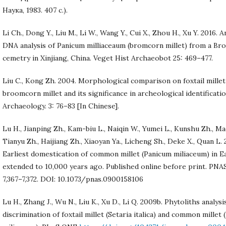
Наука, 1983. 407 с.).
Li Ch., Dong Y., Liu M., Li W., Wang Y., Cui X., Zhou H., Xu Y. 2016. A
DNA analysis of Panicum milliaceaum (bromcorn millet) from a Br
cemetry in Xinjiang, China. Veget Hist Archaeobot 25: 469–477.
Liu C., Kong Zh. 2004. Morphological comparison on foxtail millet
broomcorn millet and its significance in archeological identificati
Archaeology. 3: 76–83 [In Chinese].
Lu H., Jianping Zh., Kam-biu L., Naiqin W., Yumei L., Kunshu Zh., Mao
Tianyu Zh., Haijiang Zh., Xiaoyan Ya., Licheng Sh., Deke X., Quan L.
Earliest domestication of common millet (Panicum miliaceum) in Ea
extended to 10,000 years ago. Published online before print. PNAS
7,367–7,372. DOI: 10.1073/pnas.0900158106
Lu H., Zhang J., Wu N., Liu K., Xu D., Li Q. 2009b. Phytoliths analysi
discrimination of foxtail millet (Setaria italica) and common millet