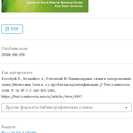
PDF
Опубликован
2018-06-09
Как цитировать
Korolyuk E., Krasnikov A., Polosmak N. Паникоидные злаки в захоронениях
хунну (Монголия, I век н. э.): проблемы идентификации // Turczaninowia,
2018. Т. 21, № 2. С. 145-159. URL:
https://turczaninowia.asu.ru/article/view/4197.
Другие форматы библиографических ссылок
Выпуск
Том 21 № 2 (2018)