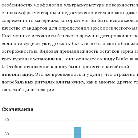
особенностях морфологии ультраскульптуры поверхности 
слишком фрагментарны и недостаточно исследованы даже
современного материала, который мог бы быть использован
качестве стандартов для определения археологического ма
Письменные источники близкого времени датировки погр
если они существуют, должны быть использованы с больш
осторожностью. Видовая принадлежность остатков зерна во
трех курганах установлена – они относятся к виду
Panicum m
L. Особое отношение к просу было принято в китайской
цивилизации. Это же проявлялось и у хунну, что отражено 
погребальных ритуалах элиты хунну, как и многие другие 
ханьской цивилизации.
Скачивания