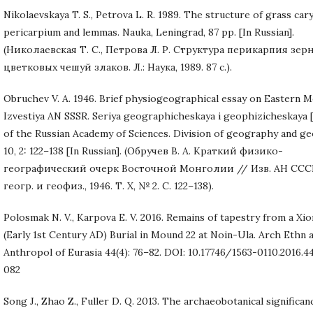
Nikolaevskaya T. S., Petrova L. R. 1989. The structure of grass car
pericarpium and lemmas. Nauka, Leningrad, 87 pp. [In Russian].
(Николаевская Т. С., Петрова Л. Р. Структура перикарпия зер
цветковых чешуй злаков. Л.: Наука, 1989. 87 с.).
Obruchev V. A. 1946. Brief physiogeographical essay on Eastern M
Izvestiya AN SSSR. Seriya geographicheskaya i geophizicheskaya [
of the Russian Academy of Sciences. Division of geography and ge
10, 2: 122–138 [In Russian]. (Обручев В. А. Краткий физико-
географический очерк Восточной Монголии // Изв. АН СССР
геогр. и геофиз., 1946. Т. X, № 2. C. 122–138).
Polosmak N. V., Karpova E. V. 2016. Remains of tapestry from a Xi
(Early 1st Century AD) Burial in Mound 22 at Noin-Ula. Arch Ethn 
Anthropol of Eurasia 44(4): 76–82. DOI: 10.17746/1563-0110.2016.4
082
Song J., Zhao Z., Fuller D. Q. 2013. The archaeobotanical significan