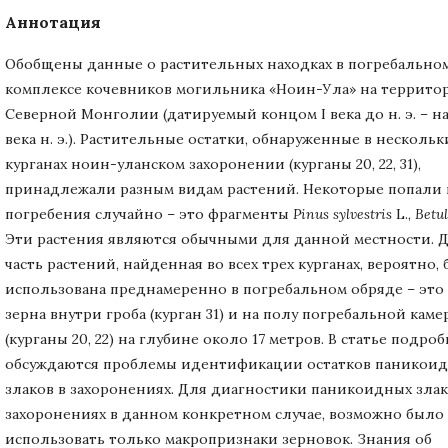
Аннотация
Обобщены данные о растительных находках в погребально
комплексе кочевников могильника «Ноин-Ула» на террито
Северной Монголии (датируемый концом I века до н. э. – на
века н. э.). Растительные остатки, обнаруженные в нескольк
курганах ноин-уланском захоронении (курганы 20, 22, 31),
принадлежали разным видам растений. Некоторые попали 
погребения случайно – это фрагменты
Pinus sylvestris
L.,
Betu
Эти растения являются обычными для данной местности. Д
часть растений, найденная во всех трех курганах, вероятно,
использована преднамеренно в погребальном обряде – это
зерна внутри гроба (курган 31) и на полу погребальной каме
(курганы 20, 22) на глубине около 17 метров. В статье подро
обсуждаются проблемы идентификации остатков паникои
злаков в захоронениях. Для диагностики паникоидных злак
захоронениях в данном конкретном случае, возможно было
использовать только макропризнаки зерновок. Знания об