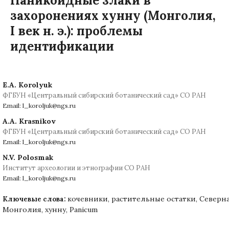
Паникоидные злаки в
захоронениях хунну (Монголия,
I век н. э.): проблемы
идентификации
E.A. Korolyuk
ФГБУН «Центральный сибирский ботанический сад» СО РАН
Email: l_koroljuk@ngs.ru
A.A. Krasnikov
ФГБУН «Центральный сибирский ботанический сад» СО РАН
Email: l_koroljuk@ngs.ru
N.V. Polosmak
Институт археологии и этнографии СО РАН
Email: l_koroljuk@ngs.ru
кочевники, растительные остатки, Северн
Ключевые слова:
Монголия, хунну, Panicum