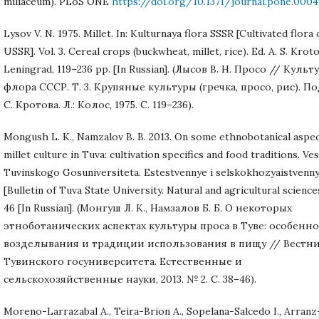
miliaceum). PLoS ONE
https://doi.org/10.1371/journal.pone.000
Lysov V. N. 1975. Millet. In: Kulturnaya flora SSSR [Cultivated flora 
USSR]. Vol. 3. Cereal crops (buckwheat, millet, rice). Ed. A. S. Kroto
Leningrad, 119–236 pp. [In Russian]. (Лысов В. Н. Просо // Культ
флора СССР. Т. 3. Крупяные культуры (гречка, просо, рис). Под
С. Кротова. Л.: Колос, 1975. С. 119–236).
Mongush L. K., Namzalov B. B. 2013. On some ethnobotanical aspec
millet culture in Tuva: cultivation specifics and food traditions. Ve
Tuvinskogo Gosuniversiteta. Estestvennye i selskokhozyaistvenny
[Bulletin of Tuva State University. Natural and agricultural sciences
46 [In Russian]. (Монгуш Л. К., Намзалов Б. Б. О некоторых
этноботанических аспектах культуры проса в Туве: особенн
возделывания и традиции использования в пищу // Вестн
Тувинского госуниверситета. Естественные и
сельскохозяйственные науки, 2013. № 2. С. 38–46).
Moreno-Larrazabal A., Teira-Brion A., Sopelana-Salcedo I., Arran