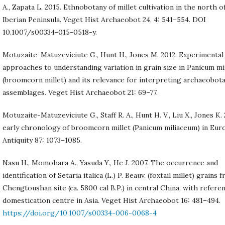
A., Zapata L. 2015. Ethnobotany of millet cultivation in the north o
Iberian Peninsula. Veget Hist Archaeobot 24, 4: 541–554. DOI
10.1007/s00334-015-0518-y.
Motuzaite-Matuzeviciute G., Hunt H., Jones M. 2012. Experimental
approaches to understanding variation in grain size in Panicum m
(broomcorn millet) and its relevance for interpreting archaeobota
assemblages. Veget Hist Archaeobot 21: 69–77.
Motuzaite-Matuzeviciute G., Staff R. A., Hunt H. V., Liu X., Jones K.
early chronology of broomcorn millet (Panicum miliaceum) in Eur
Antiquity 87: 1073–1085.
Nasu H., Momohara A., Yasuda Y., He J. 2007. The occurrence and
identification of Setaria italica (L.) P. Beauv. (foxtail millet) grains
Chengtoushan site (ca. 5800 cal B.P.) in central China, with refere
domestication centre in Asia. Veget Hist Archaeobot 16: 481–494.
https://doi.org/10.1007/s00334-006-0068-4