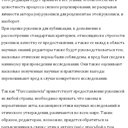
целостность процесса слепого рецензирования, не раскрывая
личности автора (ов) рукописи для рецензентам этой рукописи, и
наоборот.
При оценке рукописи для публикации, в дополнение к
рассмотрению стандартных критериев, относящихся к строгости
рукописи, качеству ее предоставления, а также ее вклад в область
научных знаний, редакторы также будут руководствоваться тем,
насколько этические нормы были соблюдены, и вред был сведен к
минимуму при
проведении исследования.
Они также оценивают
насколько полученные научные и практические выгоды
перевешивают вред в случае конкретного исследования.
Так как "Turczaninowia" приветствует предоставление рукописей
из любой страны, необходимо признать, что законы и
нормативные акты, касающиеся этики научных исследований и
этического утверждения, различаются во всем мире.
Таким
образом, редакторам, возможно, придется обратиться за
разъяснениями в связи с этим к автору (ам) с просьбой о том,