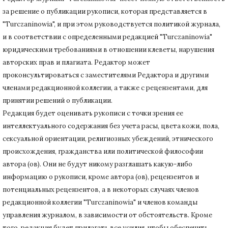
за решение о публикации рукописи, которая представляется в
"Turczaninowia", и при этом руководствуется политикой журнала,
и в соответствии с определенными редакцией "Turczaninowia"
юридическими требованиями в
отношении клеветы, нарушения
авторских прав и плагиата.
Редактор может
проконсультироваться с заместителями Редактора и другими
членами редакционной коллегии, а также с рецензентами, для
принятии решений о публикации.
Редакция будет оценивать рукописи с точки зрения ее
интеллектуального содержания без учета расы, цвета кожи, пола,
сексуальной ориентации, религиозных убеждений, этнического
происхождения, гражданства или политической философии
автора (ов).
Они не будут никому разглашать какую-либо
информацию о рукописи, кроме автора (ов), рецензентов и
потенциальных рецензентов, а в некоторых случаях членов
редакционной коллегии "Turczaninowia" и членов команды
управления журналом, в зависимости от обстоятельств.
Кроме
того, редакция будет прилагать все усилия, чтобы обеспечить