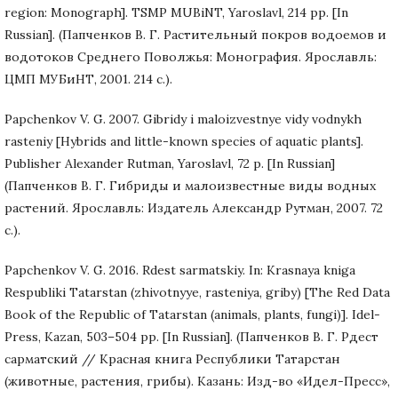
region: Monograph]. TSMP MUBiNT, Yaroslavl, 214 pp. [In
Russian]. (Папченков В. Г. Растительный покров водоемов и
водотоков Среднего Поволжья: Монография. Ярославль:
ЦМП МУБиНТ, 2001. 214 с.).
Papchenkov V. G. 2007. Gibridy i maloizvestnye vidy vodnykh
rasteniy [Hybrids and little-known species of aquatic plants].
Publisher Alexander Rutman, Yaroslavl, 72 p. [In Russian]
(Папченков В. Г. Гибриды и малоизвестные виды водных
растений. Ярославль: Издатель Александр Рутман, 2007. 72
с.).
Papchenkov V. G. 2016. Rdest sarmatskiy. In: Krasnaya kniga
Respubliki Tatarstan (zhivotnyye, rasteniya, griby) [The Red Data
Book of the Republic of Tatarstan (animals, plants, fungi)]. Idel-
Press, Kazan, 503–504 pp. [In Russian]. (Папченков В. Г. Рдест
сарматский // Красная книга Республики Татарстан
(животные, растения, грибы). Казань: Изд-во «Идел-Пресс»,