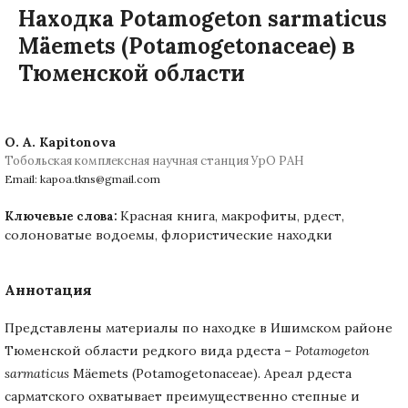
Находка Potamogeton sarmaticus
Mäemets (Potamogetonaceae) в
Тюменской области
O. A. Kapitonova
Тобольская комплексная научная станция УрО РАН
Email: kapoa.tkns@gmail.com
Красная книга, макрофиты, рдест,
Ключевые слова:
солоноватые водоемы, флористические находки
Аннотация
Представлены материалы по находке в Ишимском районе
Тюменской области редкого вида рдеста –
Potamogeton
sarmaticus
Mäemets (Potamogetonaceae). Ареал рдеста
сарматского охватывает преимущественно степные и