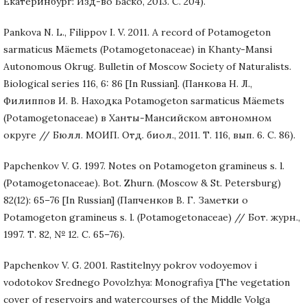
Екатеринбург: Изд-во Баско, 2013. С. 204).
Pankova N. L., Filippov I. V. 2011. A record of Potamogeton
sarmaticus Mäemets (Potamogetonaceae) in Khanty-Mansi
Autonomous Okrug. Bulletin of Moscow Society of Naturalists.
Biological series 116, 6: 86 [In Russian]. (Панкова Н. Л.,
Филиппов И. В. Находка Potamogeton sarmaticus Mäemets
(Potamogetonaceae) в Ханты-Мансийском автономном
округе // Бюлл. МОИП. Отд. биол., 2011. Т. 116, вып. 6. С. 86).
Papchenkov V. G. 1997. Notes on Potamogeton gramineus s. l.
(Potamogetonaceae). Bot. Zhurn. (Moscow & St. Petersburg)
82(12): 65–76 [In Russian] (Папченков В. Г. Заметки о
Potamogeton gramineus s. l. (Potamogetonaceae) // Бот. журн.,
1997. Т. 82, № 12. С. 65–76).
Papchenkov V. G. 2001. Rastitelnyy pokrov vodoyemov i
vodotokov Srednego Povolzhya: Monografiya [The vegetation
cover of reservoirs and watercourses of the Middle Volga