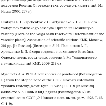
водоемов России: Определитель сосудистых растений. М.:
Наука, 2000. 237 с.).
Lisitsyna L. I., Papchenkov V. G., Artyemenko V. I. 2009. Flora
vodoyemov volzhskogo basseyna. Opredelitel sosudistykh
rasteniy [Flora of the Volga basin reservoirs. Determinant of the
vascular plants]. Association of scientific editions KMK, Moscow,
219 pp. [In Russian]. (Лисицына Л. И., Папченков В. Г.,
Артеменко В. И. Флора водоемов волжского бассейна.
Определитель сосудистых растений. М.: Товарищество
научных изданий КМК, 2009. 219 с.).
Myaemets A. A. 1978. A new species of pondweed (Potamogeton
L.) from the steppe zone of the USSR. Novosti sistematiki
vysshikh rasteniy [Novit. Syst. Pl. Vasc.] 15: 4–9 [In Russian].
(Мяэметс А. А. Новый вид рдеста (Potamogeton L.) из
степной зоны СССР // Новости сист. высш. раст., 1978. Т. 15.
С. 4–9).