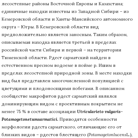
лесостепные районы Восточной Европы и Казахстана;
единичные находки известны из Западной Сибири – из
Кемеровской области и Ханты-Мансийского автономного
округа – Югры. В Кемеровской области вид
предположительно является заносным. Таким образом,
описываемая находка является третьей в пределах
российской части Сибири и первой – на территории
Тюменской области. Рдест сарматский найден в
естественном пресном водоеме в пойме р. Ишим в
пределах лесостепной природной зоны. В месте находки
вид был представлен многочисленной популяцией с
цветущими и плодоносящими побегами. В описанном
сообществе макрофитов рдест сарматский являлся
доминирующим видом с проективным покрытием не
менее 75 % в составе ассоциации
Utricularieto
vulgaris–
Potamogetonetum
sarmatici.
Приводятся особенности
морфологии рдеста сарматского, отличающие его от
близких видов – рдестов блестящего (
Potamogeton
lucens
L.),