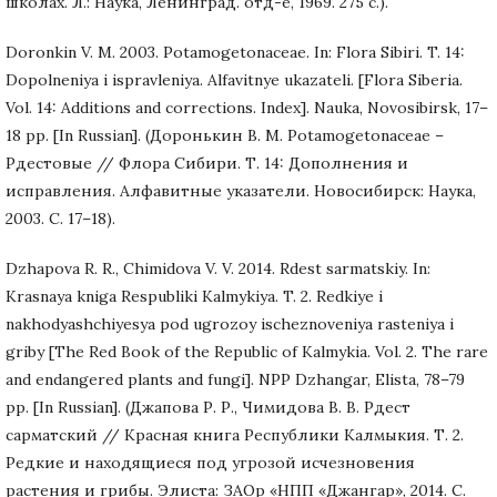
школах. Л.: Наука, Ленинград. отд-е, 1969. 275 с.).
Doronkin V. M. 2003. Potamogetonaceae. In: Flora Sibiri. T. 14:
Dopolneniya i ispravleniya. Alfavitnye ukazateli. [Flora Siberia.
Vol. 14: Additions and corrections. Index]. Nauka, Novosibirsk, 17–
18 pp. [In Russian]. (Доронькин В. М. Potamogetonaceae –
Рдестовые // Флора Сибири. Т. 14: Дополнения и
исправления. Алфавитные указатели. Новосибирск: Наука,
2003. С. 17–18).
Dzhapova R. R., Chimidova V. V. 2014. Rdest sarmatskiy. In:
Krasnaya kniga Respubliki Kalmykiya. T. 2. Redkiye i
nakhodyashchiyesya pod ugrozoy ischeznoveniya rasteniya i
griby [The Red Book of the Republic of Kalmykia. Vol. 2. The rare
and endangered plants and fungi]. NPP Dzhangar, Elista, 78–79
pp. [In Russian]. (Джапова Р. Р., Чимидова В. В. Рдест
сарматский // Красная книга Республики Калмыкия. Т. 2.
Редкие и находящиеся под угрозой исчезновения
растения и грибы. Элиста: ЗАОр «НПП «Джангар», 2014. С.