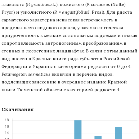
злакового (
P.
gramineus
L.), кожистого (
P.
coriaceus
(Nolte)
Fryer) и узколистного (
P.
×
angustifolius
J. Presl). Для рдеста
сарматского характерна невысокая встречаемость в
пределах всего видового ареала, узкая экологическая
приуроченность к мелким солоноватым водоемам и низкая
сопротивляемость антропогенным преобразованиям в
степных и лесостепных ландшафтах. В связи с этим данный
вид внесен в Красные книги ряда субъектов Российской
Федерации и Украины с категориями редкости от 0 до 4.
Potamogeton sarmaticus
включен в перечень видов,
подлежащих занесению в очередное издание Красной
книги Тюменской области с категорией редкости 4.
Скачивания