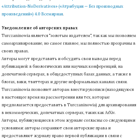
«Attribution-NoDerivatives» («Атрибуция — Без производных
произведений») 4.0 Всемирная
.
Уведомление об авторских правах
Turczaninowiа является "золотым издателем", так как мы позволяем
самоархивирование, но самое главное, мы полностью прозрачны в
своих правах.
Авторы могут представить и обсудить свои выводы перед
публикацией: в биологических или научных конференций, на
допечатной серверах, в общедоступных базах данных, а также в
блогах, вики, твиттерах и другие неформальных каналах связи.
Turczaninowiа позволяет авторам внести рукописи (находящуюся
в настоящее время на рассмотрении или тех, которые
предполагается предоставить в Turczaninowia) для архивирования
в некоммерческих, допечатных серверах, таких как ArXiv.
Авторы, публикующиеся в этом журнале согласны со следующими
условиями: авторы сохраняют свои авторские права и
предоставляют журналу право первой публикации в связи с