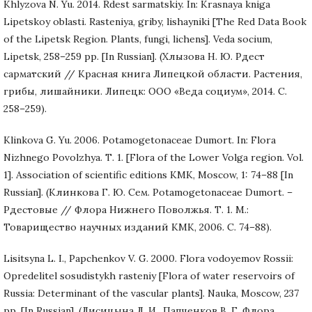
Khlyzova N. Yu. 2014. Rdest sarmatskiy. In: Krasnaya kniga
Lipetskoy oblasti. Rasteniya, griby, lishayniki [The Red Data Book
of the Lipetsk Region. Plants, fungi, lichens]. Veda socium,
Lipetsk, 258–259 pp. [In Russian]. (Хлызова Н. Ю. Рдест
сарматский // Красная книга Липецкой области. Растения,
грибы, лишайники. Липецк: ООО «Веда социум», 2014. С.
258–259).
Klinkova G. Yu. 2006. Potamogetonaceae Dumort. In: Flora
Nizhnego Povolzhya. Т. 1. [Flora of the Lower Volga region. Vol.
1]. Association of scientific editions KMK, Moscow, 1: 74–88 [In
Russian]. (Клинкова Г. Ю. Сем. Potamogetonaceae Dumort. –
Рдестовые // Флора Нижнего Поволжья. Т. 1. М.:
Товарищество научных изданий КМК, 2006. С. 74–88).
Lisitsyna L. I., Papchenkov V. G. 2000. Flora vodoyemov Rossii:
Opredelitel sosudistykh rasteniy [Flora of water reservoirs of
Russia: Determinant of the vascular plants]. Nauka, Moscow, 237
pp. [In Russian]. (Лисицына Л. И., Папченков В. Г. Флора