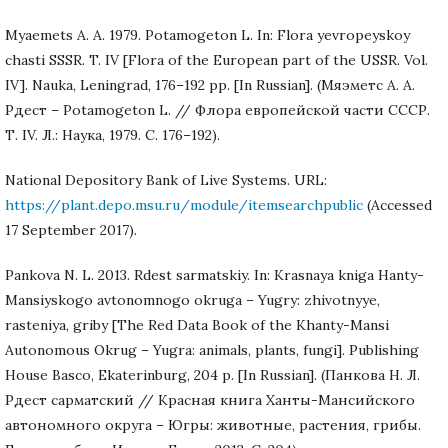
Myaemets A. A. 1979. Potamogeton L. In: Flora yevropeyskoy
chasti SSSR. T. IV [Flora of the European part of the USSR. Vol.
IV]. Nauka, Leningrad, 176–192 pp. [In Russian]. (Мяэметс А. А.
Рдест – Potamogeton L. // Флора европейской части СССР.
Т. IV. Л.: Наука, 1979. С. 176–192).
National Depository Bank of Live Systems. URL:
https://plant.depo.msu.ru/module/itemsearchpublic
(Accessed
17 September 2017).
Pankova N. L. 2013. Rdest sarmatskiy. In: Krasnaya kniga Hanty-
Mansiyskogo avtonomnogo okruga – Yugry: zhivotnyye,
rasteniya, griby [The Red Data Book of the Khanty-Mansi
Autonomous Okrug – Yugra: animals, plants, fungi]. Publishing
House Basco, Ekaterinburg, 204 p. [In Russian]. (Панкова Н. Л.
Рдест сарматский // Красная книга Ханты-Мансийского
автономного округа – Югры: животные, растения, грибы.