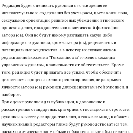
Редакция будет оценивать рукописи с точки зрения ее
интеллектуального содержания без учета расы, цвета кожи, пола,
сексуальной ориентации, религиозных убеждений, этнического
происхождения, гражданства или политической философии
автора (ов).
Они не будут никому разглашать какую-либо
информацию о рукописи, кроме автора (ов), рецензентов и
потенциальных рецензентов, а в некоторых случаях членов
редакционной коллегии "Turczaninowia" и членов команды
управления журналом, в зависимости от обстоятельств.
Кроме
того, редакция будет прилагать все усилия, чтобы обеспечить
целостность процесса слепого рецензирования, не раскрывая
личности автора (ов) рукописи для рецензентам этой рукописи, и
наоборот.
При оценке рукописи для публикации, в дополнение к
рассмотрению стандартных критериев, относящихся к строгости
рукописи, качеству ее предоставления, а также ее вклад в область
научных знаний, редакторы также будут руководствоваться тем,
насколько этические нормы были соблюдены, и вред был сведен к