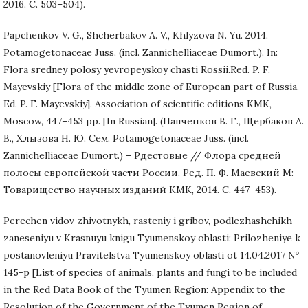
2016. С. 503–504).
Papchenkov V. G., Shcherbakov A. V., Khlyzova N. Yu. 2014.
Potamogetonaceae Juss. (incl. Zannichelliaceae Dumort.). In:
Flora sredney polosy yevropeyskoy chasti Rossii.Red. P. F.
Mayevskiy [Flora of the middle zone of European part of Russia.
Ed. P. F. Mayevskiy]. Association of scientific editions KMK,
Moscow, 447–453 pp. [In Russian]. (Папченков В. Г., Щербаков А.
В., Хлызова Н. Ю. Сем. Potamogetonaceae Juss. (incl.
Zannichelliaceae Dumort.) – Рдестовые // Флора средней
полосы европейской части России. Ред. П. Ф. Маевский М:
Товарищество научных изданий КМК, 2014. С. 447–453).
Perechen vidov zhivotnykh, rasteniy i gribov, podlezhashchikh
zaneseniyu v Krasnuyu knigu Tyumenskoy oblasti: Prilozheniye k
postanovleniyu Pravitelstva Tyumenskoy oblasti ot 14.04.2017 №
145-p [List of species of animals, plants and fungi to be included
in the Red Data Book of the Tyumen Region: Appendix to the
Resolution of the Government of the Tyumen Region of