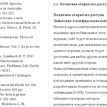
. 2008. Species
(см.
Политика открытого досту
 in Australia
: 217–227.
Политика открытого доступа.
lotrema, a new
Заявление о конфиденциальн
o thelotremoid lichens of
Имена и адреса электронной почт
. Österr. Z. Pilzk. 21:
поданные при публикации в этом
tremataceae. Flora of
журнале, сайт будет использовать
исключительно для заявленных це
hwest. Vol. 2. Keys to the
данного журнала, и они не будут
., Lumbsch H. T. 2017.
доступны для любых других целей
rthiotremateae
какой-либо другой стороне.
). Fieldiana, Life Earth
Наша публикационная этика журн
-16.9.1
основана, в значительной степени,
Annotated Catalogue.
руководящих принципах и станда
hemical methods for the
разработанных Комитетом по эти
Society. 101 pp.
публикации (COPE).
Соответству
 The lichen genus
обязанности и права авторов,
8: 335–360.
., Mokhova L. M.,
рецензентов и редакторов журна