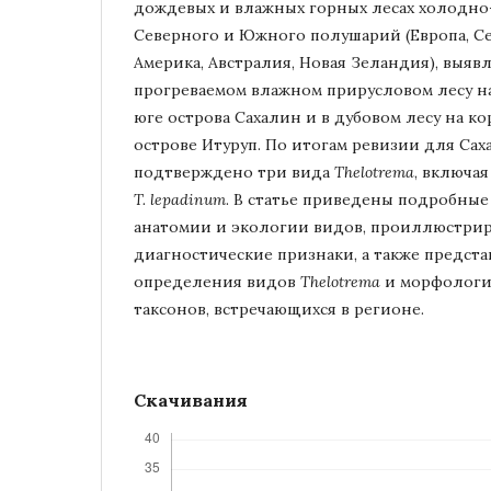
дождевых и влажных горных лесах холодно
Северного и Южного полушарий (Европа, С
Америка, Австралия, Новая Зеландия), выяв
прогреваемом влажном прирусловом лесу н
юге острова Сахалин и в дубовом лесу на к
острове Итуруп. По итогам ревизии для Са
подтверждено три вида
Thelotrema
, включа
T. lepadinum
. В статье приведены подробны
анатомии и экологии видов, проиллюстри
диагностические признаки, а также предст
определения видов
Thelotrema
и морфологи
таксонов, встречающихся в регионе.
Скачивания