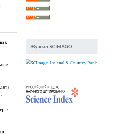
a
вах
Журнал SCIMAGO
вное,
удить
в
ерах,
зи.