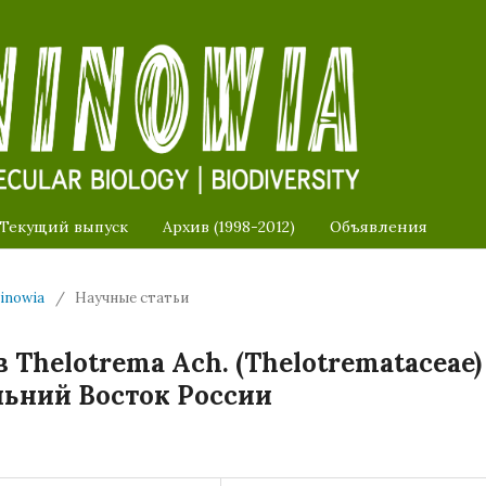
Текущий выпуск
Архив (1998-2012)
Объявления
ninowia
/
Научные статьи
Thelotrema Ach. (Thelotremataceae)
льний Восток России