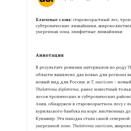
старовозрастный лес, троп
Ключевые слова:
субтропические лишайники, широколистве
умеренная зона, эпифитные лишайники
Аннотация
В результате ревизии материалов по роду
T
области выявлено два новых для региона в
новый вид для России, и
T. suecicum
– новый
Thelotrema diplotrema
, ранее известный толь
лесов тропических и субтропических район
Азии, обнаружен в старовозрастном лесу с 
курильского бамбука на коре лиственных де
Кунашир. Эта находка стала самой северной 
умеренной зоне.
Thelotrema suecicum
, широк