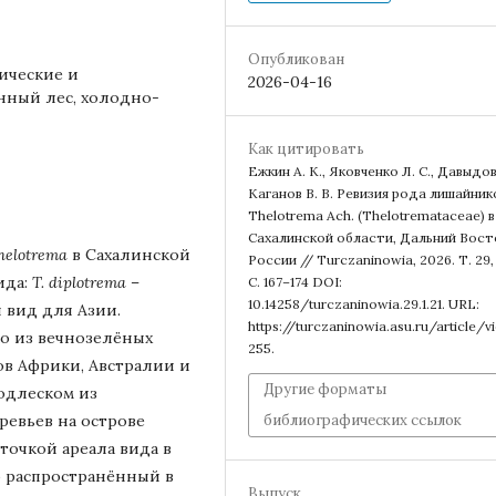
Опубликован
ические и
2026-04-16
нный лес, холодно-
Как цитировать
Ежкин А. К., Яковченко Л. С., Давыдов 
Каганов В. В. Ревизия рода лишайник
Thelotrema Ach. (Thelotremataceae) в
Сахалинской области, Дальний Вост
helotrema
в Сахалинской
России // Turczaninowia, 2026. Т. 29,
ида:
T. diplotrema
–
С. 167–174 DOI:
10.14258/turczaninowia.29.1.21. URL:
 вид для Азии.
https://turczaninowia.asu.ru/article/v
ко из вечнозелёных
255.
ов Африки, Австралии и
Другие форматы
подлеском из
ревьев на острове
библиографических ссылок
точкой ареала вида в
о распространённый в
Выпуск