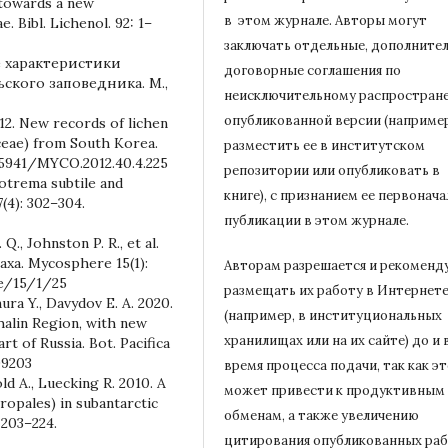
 towards a new
в этом журнале.
Авторы могут
. Bibl. Lichenol. 92: 1–
заключать отдельные, дополните
е характеристики
договорные соглашения по
кого заповедника. М.,
неисключительному распростран
опубликованной версии (например
 2012. New records of lichen
eae) from South Korea.
разместить ее в институтском
.5941/MYCO.2012.40.4.225
репозитории или опубликовать в
elotrema subtile and
книге), с признанием ее первонач
(4): 302–304.
публикации в
этом журнале.
Q., Johnston P. R., et al.
taxa. Mycosphere 15(1):
Авторам разрешается и рекоменд
re/15/1/25
размещать их работу в Интернет
ra Y., Davydov E. A. 2020.
(например, в институциональных
halin Region, with new
хранилищах или на их сайте) до и 
rt of Russia. Bot. Pacifica
09203
время процесса подачи, так как э
ld A., Luecking R. 2010. A
может привести к продуктивным
ropales) in subantarctic
обменам, а также увеличению
 203–224.
цитирования опубликованных ра