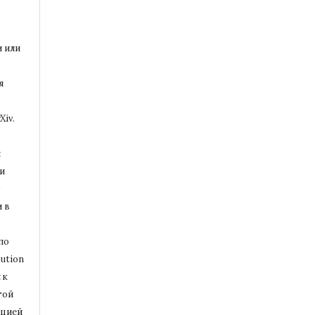
и или
я
Xiv.
и
и
т
 в
по
ution
 к
той
ацией