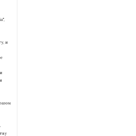
a",
у, и
ее
и
и
разом
ь
тву