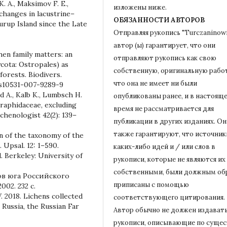
K. A., Maksimov F. E.,
изложены ниже.
changes in lacustrine–
ОБЯЗАННОСТИ АВТОРОВ
rup Island since the Late
Отправляя рукопись "Turczaninowi
автор (ы) гарантирует, что они
hen family matters: an
отправляют рукопись как свою
cota: Ostropales) as
собственную, оригинальную работ
 forests. Biodivers.
что она не имеет ни были
7/s10531-007-9289-9
ld A., Kalb K., Lumbsch H.
опубликованы ранее, и в настоящ
raphidaceae, excluding
время не рассматривается для
chenologist 42(2): 139–
публикации в других изданиях.
Он
также гарантируют, что источник
ion of the taxonomy of the
. Upsal. 12: 1–590.
каких-либо идей и / или слов в
. Berkeley: University of
рукописи, которые не являются их
собственными, были должным об
в юга Российского
приписаны с помощью
02. 232 с.
. 2018. Lichens collected
соответствующего цитирования.
 Russia, the Russian Far
Автор обычно не должен издават
рукописи, описывающие по сущес