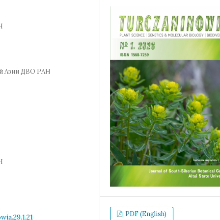
Н
й Азии ДВО РАН
Н
PDF (English)
ia.29.1.21