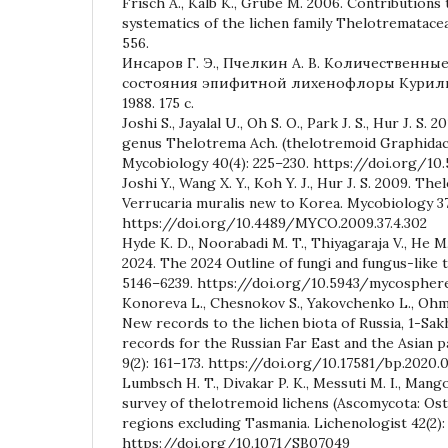
Frisch A., Kalb K., Grube M. 2006. Contributions
systematics of the lichen family Thelotremataceae
556.
Инсаров Г. Э., Пчелкин А. В. Количественны
состояния эпифитной лихенофлоры Курильс
1988. 175 с.
Joshi S., Jayalal U., Oh S. O., Park J. S., Hur J. S.
genus Thelotrema Ach. (thelotremoid Graphidac
Mycobiology 40(4): 225–230. https://doi.org/10
Joshi Y., Wang X. Y., Koh Y. J., Hur J. S. 2009. Th
Verrucaria muralis new to Korea. Mycobiology 37
https://doi.org/10.4489/MYCO.2009.37.4.302
Hyde K. D., Noorabadi M. T., Thiyagaraja V., He M. 
2024. The 2024 Outline of fungi and fungus-like 
5146–6239. https://doi.org/10.5943/mycosphe
Konoreva L., Chesnokov S., Yakovchenko L., Ohmu
New records to the lichen biota of Russia, 1-Sak
records for the Russian Far East and the Asian pa
9(2): 161–173. https://doi.org/10.17581/bp.2020.
Lumbsch H. T., Divakar P. K., Messuti M. I., Mango
survey of thelotremoid lichens (Ascomycota: Ost
regions excluding Tasmania. Lichenologist 42(2):
https://doi.org/10.1071/SB07049