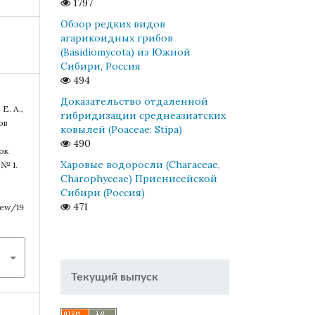
1797
Обзор редких видов
агарикоидных грибов
(Basidiomycota) из Южной
Сибири, Россия
494
Доказательство отдаленной
Е. А.,
гибридизации среднеазиатских
ов
ковылей (Poaceae: Stipa)
490
ок
Харовые водоросли (Characeae,
 № 1.
Charophyceae) Приенисейской
Сибири (Россия)
471
iew/19
Текущий выпуск