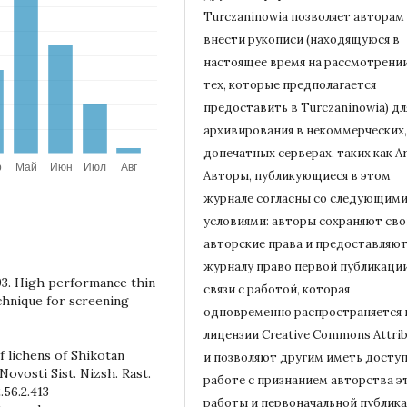
Turczaninowiа позволяет авторам
внести рукописи (находящуюся в
настоящее время на рассмотрени
тех, которые предполагается
предоставить в Turczaninowia) дл
архивирования в некоммерческих,
допечатных серверах, таких как Ar
Авторы, публикующиеся в этом
журнале согласны со следующим
условиями: авторы сохраняют сво
авторские права и предоставляю
журналу право первой публикации
993. High performance thin
связи с работой, которая
hnique for screening
одновременно распространяется 
лицензии Creative Commons Attrib
f lichens of Shikotan
и позволяют другим иметь доступ
Novosti Sist. Nizsh. Rast.
работе с признанием авторства э
56.2.413
работы и первоначальной
публик