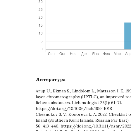
Литература
Arup U., Ekman S., Lindblom L., Mattsson J. E. 1
layer chromatography (HPTLC), an improved tec
lichen substances. Lichenologist 25(1): 61–71.
https://doi.org/10.1006/lich.1993.1018
Chesnokov S. V., Konoreva L. A. 2022. Checklist o
Island (Southern Kuril Islands, Russian Far East). 
56: 413–440. https://doi.org/10.31111/nsnr/2022.