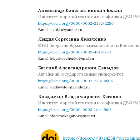
Александр Константинович Ежкин
Институт морской геологии и геофизики ДВО РА
https://orcid.org/0000-0002-2242-2250
Email: ezhkin@yandex.ru
Лидия Сергеевна Яковченко
ФНЦ Биоразнообразия наземной биоты Восточно
https://orcid.org/0000-0002-4342-7771
Email: lidiyakovchenko@mail.ru
Евгений Александрович Давыдов
Алтайский государственный университет
https://orcid.org/0000-0002-2316-8506
Email: eadavydov@yandex.ru
Владимир Владимирович Каганов
Институт морской геологии и геофизики ДВО РА
https://orcid.org/0000-0003-1444-9813
Email: vladimirkaganov@mail.ru
https://doi.org/10.14258/turczaninow