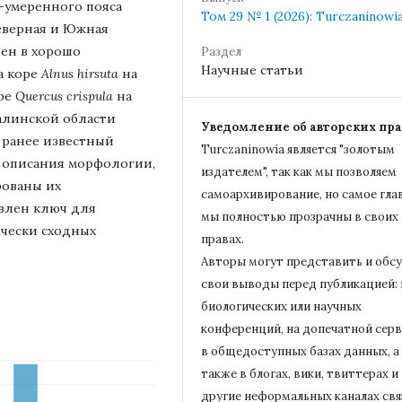
-умеренного пояса
Том 29 № 1 (2026): Turczaninowi
еверная и Южная
лен в хорошо
Раздел
Научные статьи
а коре
Alnus hirsuta
на
оре
Quercus crispula
на
халинской области
Уведомление об авторских пра
я ранее известный
Turczaninowiа является "золотым
е описания морфологии,
издателем", так как мы позволяем
рованы их
самоархивирование, но самое гла
авлен ключ для
мы полностью прозрачны в своих
чески сходных
правах.
Авторы могут представить и обс
свои выводы перед публикацией: 
биологических или научных
конференций, на допечатной серв
в общедоступных базах данных, а
также в блогах, вики, твиттерах и
другие неформальных каналах свя