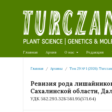
Главная
Архив
О нас
Редакция
Главная
/
Архивы
/
Том 29 № 1 (2026): Turcza
Ревизия рода лишайников 
Сахалинской области, Да
УДК 582.293.328:581.95(571.64)