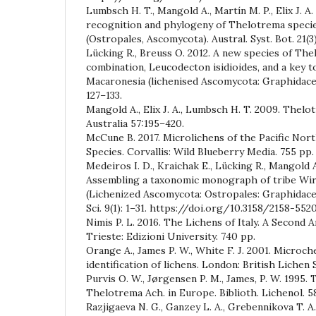
Lumbsch H. T., Mangold A., Martín M. P., Elix J. A
recognition and phylogeny of Thelotrema species
(Ostropales, Ascomycota). Austral. Syst. Bot. 21(3)
Lücking R., Breuss O. 2012. A new species of The
combination, Leucodecton isidioides, and a key t
Macaronesia (lichenised Ascomycota: Graphidaceae)
127–133.
Mangold A., Elix J. A., Lumbsch H. T. 2009. Thelo
Australia 57:195–420.
McCune B. 2017. Microlichens of the Pacific Nort
Species. Corvallis: Wild Blueberry Media. 755 pp.
Medeiros I. D., Kraichak E., Lücking R., Mangold A
Assembling a taxonomic monograph of tribe Wi
(Lichenized Ascomycota: Ostropales: Graphidaceae
Sci. 9(1): 1–31. https://doi.org/10.3158/2158-5520
Nimis P. L. 2016. The Lichens of Italy. A Second 
Trieste: Edizioni University. 740 pp.
Orange A., James P. W., White F. J. 2001. Microc
identification of lichens. London: British Lichen 
Purvis O. W., Jørgensen P. M., James, P. W. 1995.
Thelotrema Ach. in Europe. Biblioth. Lichenol. 5
Razjigaeva N. G., Ganzey L. A., Grebennikova T. A