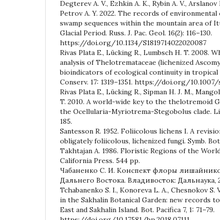
Degterev A. V., Ezhkin A. K., Rybin A. V., Arslanov 
Petrov A. Y. 2022. The records of environmental 
swamp sequences within the mountain area of Itu
Glacial Period. Russ. J. Pac. Geol. 16(2): 116–130.
https://doi.org/10.1134/S1819714022020087
Rivas Plata E., Lücking R., Lumbsch H. T. 2008. W
analysis of Thelotremataceae (lichenized Ascomy
bioindicators of ecological continuity in tropical
Conserv. 17: 1319–1351. https://doi.org/10.100
Rivas Plata E., Lücking R., Sipman H. J. M., Mango
T. 2010. A world-wide key to the thelotremoid G
the Ocellularia-Myriotrema-Stegobolus clade. Li
185.
Santesson R. 1952. Foliicolous lichens I. A revis
obligately foliicolous, lichenized fungi. Symb. Bot
Takhtajan A. 1986. Floristic Regions of the World
California Press. 544 pp.
Чабаненко С. И. Конспект флоры лишайнико
Дальнего Востока. Владивосток: Дальнаука, 20
Tchabanenko S. I., Konoreva L. A., Chesnokov S. V
in the Sakhalin Botanical Garden: new records to
East and Sakhalin Island. Bot. Pacifica 7, 1: 71–79.
https://doi.org/10.17581/bp.2018.07111