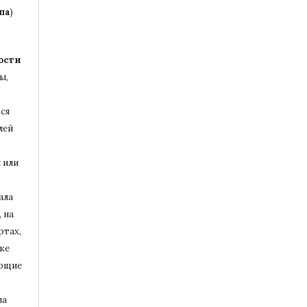
па
)
ости
ы,
ся
лей
 или
ала
 на
ртах,
ке
ющие
ла