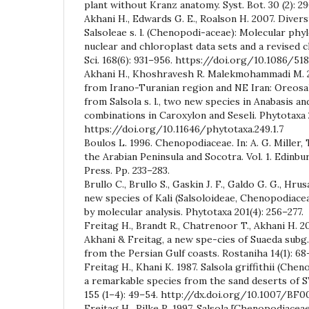
plant without Kranz anatomy. Syst. Bot. 30 (2): 2
Akhani H., Edwards G. E., Roalson H. 2007. Divers
Salsoleae s. l. (Chenopodi-aceae): Molecular phyl
nuclear and chloroplast data sets and a revised cla
Sci. 168(6): 931–956. https://doi.org/10.1086/51
Akhani H., Khoshravesh R. Malekmohammadi M. 2
from Irano-Turanian region and NE Iran: Oreosa
from Salsola s. l., two new species in Anabasis an
combinations in Caroxylon and Seseli. Phytotaxa 
https://doi.org/10.11646/phytotaxa.249.1.7
Boulos L. 1996. Chenopodiaceae. In: A. G. Miller, T
the Arabian Peninsula and Socotra. Vol. 1. Edinb
Press. Pp. 233–283.
Brullo C., Brullo S., Gaskin J. F., Galdo G. G., Hrus
new species of Kali (Salsoloideae, Chenopodiacea
by molecular analysis. Phytotaxa 201(4): 256–277.
Freitag H., Brandt R., Chatrenoor T., Akhani H. 2
Akhani & Freitag, a new spe-cies of Suaeda subg
from the Persian Gulf coasts. Rostaniha 14(1): 68
Freitag H., Khani K. 1987. Salsola griffithii (Ch
a remarkable species from the sand deserts of SW
155 (1–4): 49–54. http://dx.doi.org/10.1007/BF
Freitag H., Rilke R. 1997. Salsola [Chenopodiaceae].