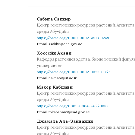
Сабита Саккир
Центр генетических ресурсов растений, Агентст
среды Абу-Даби
https://orcid.org/0000-0002-7603-9249
Email: ssakkir@ead.gov.ae
Хоссейн Ахани
Кафедра растениеводства, биологический факуль
университет
https://orcid.org/0000-0002-9023-0357
Email: hakhani@ut.ac.ir
Махер Кабшави
Центр генетических ресурсов растений, Агентст
среды Абу-Даби
https://orcid.org/0009-0004-2455-1082
Email: mkabshawi@ead.gov.ae
Джамаль Аль-Зайданин
Центр генетических ресурсов растений, Агентст
среды Абу-Даби