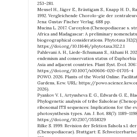
253–281.
Meusel H., Jäger E., Bräutigam S., Knapp H. D., R
1992. Vergleichende Chorolo-gie der zentraleuro
Jena: Gustav Fischer Verlag. 688 pp.
Mucina L. 2017. Caroxylon (Chenopodiaceae s. str
Africa and Madagascar: A preliminary nomenclatu
biogeographical considerations. Phytotaxa 312(2)
https://doi.org/10.11646/phytotaxa.312.2.1
Pahlevani A. H., Liede-Schumann S., Akhani H. 2020
endemism and conservation status of Euphorbia
Asia and adjacent countries. Plant Syst. Evol. 306:
https://doi.org/10.1007/s00606-020-01705-4
POWO. 2026. Plants of the World Online. Facilita
Gardens, Kew. URL: https://powo.science.kew.o
2026).
Pyankov V. I., Artyusheva E. G., Edwards G. E., Black
Phylogenetic analysis of tribe Salsoleae (Cheno
ribosomal ITS sequences: Implications for the ev
photosynthesis types. Am. J. Bot. 88(7): 1189–1198
https://doi.org/10.2307/3558329
Rilke S. 1999. Revision der Sektion Salsola s.l. de
(Chenopodiaceae). Stuttgart: E. Schweizerbarts