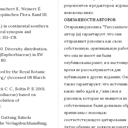
рецензентов и редакторов журна
auschert S., Weinert E.
изложены ниже.
päischen Flora. Band III.
ОБЯЗАННОСТИ АВТОРОВ
.) in continental southern
Отправляя рукопись "Turczaninowi
ral synopsis and
автор (ы) гарантирует, что они
: 151–178.
отправляют рукопись как свою
собственную, оригинальную работ
. Diversity, distribution,
 (Euphorbiaceae) in SW
что она не имеет ни были
 80.
опубликованы ранее, и в настоящ
время не рассматривается для
ted by the Royal Botanic
публикации в других изданиях.
Он
rg/ (Accessed 08 March
также гарантируют, что источник
 C. C., Soltis P. S. 2001.
каких-либо идей и / или слов в
podiaceae) based on
рукописи, которые не являются их
olution of
собственными, были должным об
.
приписаны с помощью
r Gattung Salsola
соответствующего цитирования.
che Verlagsbuchhandlung.
Автор обычно не должен издават