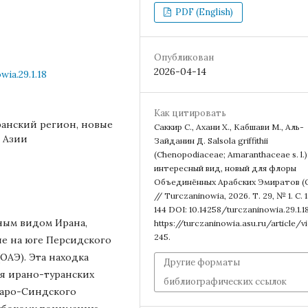
PDF (English)
Опубликован
2026-04-14
ia.29.1.18
Как цитировать
ранский регион, новые
Саккир С., Ахани Х., Кабшави М., Аль-
 Азии
Зайданин Д. Salsola griffithii
(Chenopodiaceae; Amaranthaceae s. l.)
интересный вид, новый для флоры
Объединённых Арабских Эмиратов (
// Turczaninowia, 2026. Т. 29, № 1. С. 
144 DOI: 10.14258/turczaninowia.29.1.1
ным видом Ирана,
https://turczaninowia.asu.ru/article/v
245.
ые на юге Персидского
ОАЭ). Эта находка
Другие форматы
я ирано-туранских
библиографических ссылок
харо-Синдского