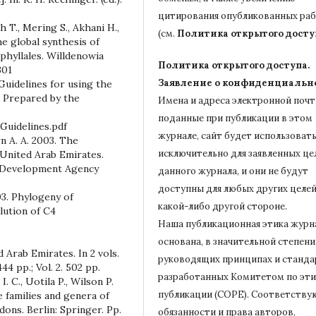
цитирования опубликованных ра
T., Mering S., Akhani H.,
(см.
Политика открытого досту
he global synthesis of
phyllales. Willdenowia
Политика открытого доступа.
301
Заявление о конфиденциальн
uidelines for using the
. Prepared by the
Имена и адреса электронной почт
поданные при публикации в этом
Guidelines.pdf
журнале, сайт будет использовать
rn A. A. 2003. The
исключительно для заявленных це
 United Arab Emirates.
e Development Agency
данного журнала, и они не будут
доступны для любых других целей
03. Phylogeny of
какой-либо другой стороне.
ution of C4
Наша публикационная этика журн
основана, в значительной степени,
 Arab Emirates. In 2 vols.
руководящих принципах и станда
44 pp.; Vol. 2. 502 pp.
разработанных Комитетом по эти
I. C., Uotila P., Wilson P.
публикации (COPE).
Соответству
e families and genera of
dons. Berlin: Springer. Pp.
обязанности и права авторов,