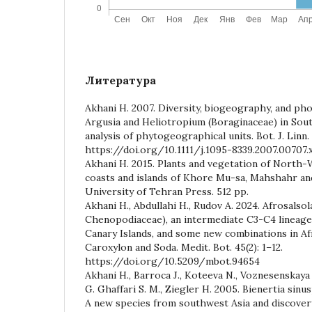
Литература
Akhani H. 2007. Diversity, biogeography, and ph
Argusia and Heliotropium (Boraginaceae) in Sou
analysis of phytogeographical units. Bot. J. Linn. 
https://doi.org/10.1111/j.1095-8339.2007.00707.
Akhani H. 2015. Plants and vegetation of North-
coasts and islands of Khore Mu-sa, Mahshahr and
University of Tehran Press. 512 pp.
Akhani H., Abdullahi H., Rudov A. 2024. Afrosals
Chenopodiaceae), an intermediate C3-C4 lineage
Canary Islands, and some new combinations in Af
Caroxylon and Soda. Medit. Bot. 45(2): 1–12.
https://doi.org/10.5209/mbot.94654
Akhani H., Barroca J., Koteeva N., Voznesenskaya 
G. Ghaffari S. M., Ziegler H. 2005. Bienertia sin
A new species from southwest Asia and discovery