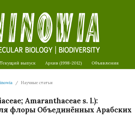
Текущий выпуск
Архив (1998-2012)
Объявления
ninowia
/
Научные статьи
iaceae; Amaranthaceae s. l.):
для флоры Объединённых Арабских