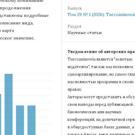
глубокому пониманию
 продолжения
Выпуск
Том 29 № 1 (2026): Turczaninowi
едставлены подробные
 описание вида,
Раздел
 карта
Научные статьи
еское значение.
Уведомление об авторских пра
Turczaninowiа является "золотым
издателем", так как мы позволяем
самоархивирование, но самое гла
мы полностью прозрачны в своих
правах.
Авторы могут представить и обс
свои выводы перед публикацией: 
биологических или научных
конференций, на допечатной серв
в общедоступных базах данных, а
также в блогах, вики, твиттерах и