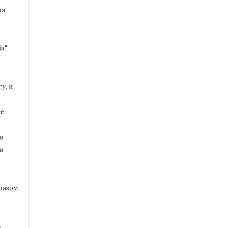
ла
a",
у, и
ее
и
и
разом
ь