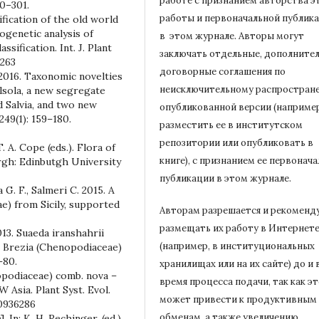
работе с признанием авторства э
90–301.
работы и первоначальной
публик
ification of the old world
ogenetic analysis of
в этом журнале.
Авторы могут
ssification. Int. J. Plant
заключать отдельные, дополните
8263
договорные соглашения по
016. Taxonomic novelties
неисключительному распростран
lsola, a new segregate
d Salvia, and two new
опубликованной версии (например
249(1): 159–180.
разместить ее в институтском
репозитории или опубликовать в
. A. Cope (eds.). Flora of
книге), с признанием ее первонач
urgh: Edinbutgh University
публикации в
этом журнале.
a G. F., Salmeri C. 2015. A
e) from Sicily, supported
Авторам разрешается и рекоменд
размещать их работу в Интернет
013. Suaeda iranshahrii
(например, в институциональных
. Brezia (Chenopodiaceae)
–80.
хранилищах или на их сайте) до и 
enopodiaceae) comb. nova –
время процесса подачи, так как э
 Asia. Plant Syst. Evol.
может привести к продуктивным
00936286
обменам, а также увеличению
 In: K. H. Rechinger. (ed.).