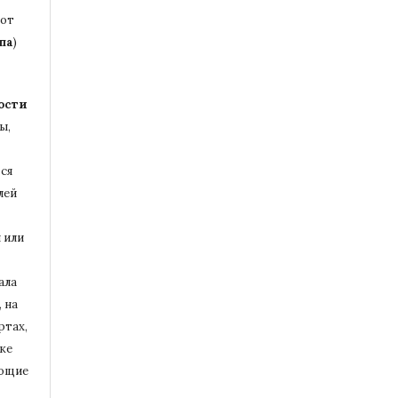
бот
па
)
ости
ы,
ся
лей
 или
ала
 на
ртах,
ке
ющие