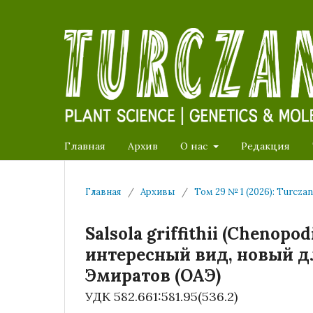
Главная
Архив
О нас
Редакция
Главная
/
Архивы
/
Том 29 № 1 (2026): Turcza
Salsola griffithii (Chenopod
интересный вид, новый 
Эмиратов (ОАЭ)
УДК 582.661:581.95(536.2)