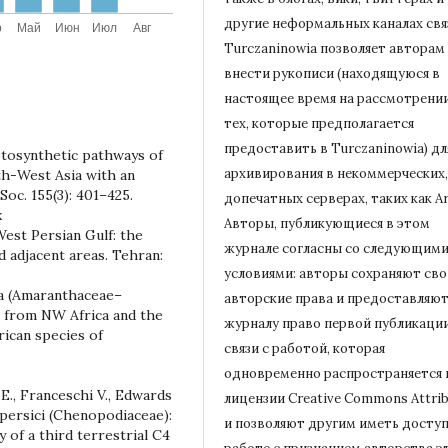
другие неформальных каналах свя
Turczaninowiа позволяет авторам
внести рукописи (находящуюся в
настоящее время на рассмотрени
тех, которые предполагается
предоставить в Turczaninowia) дл
otosynthetic pathways of
архивирования в некоммерческих,
th-West Asia with an
Soc. 155(3): 401–425.
допечатных серверах, таких как Ar
x
Авторы, публикующиеся в этом
West Persian Gulf: the
журнале согласны со следующим
 adjacent areas. Tehran:
условиями: авторы сохраняют сво
ola (Amaranthaceae–
авторские права и предоставляю
 from NW Africa and the
журналу право первой публикации
rican species of
связи с работой, которая
одновременно распространяется 
E., Franceschi V., Edwards
лицензии Creative Commons Attrib
uspersici (Chenopodiaceae):
и позволяют другим иметь доступ
 of a third terrestrial C4