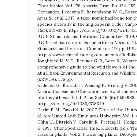
Flora Iranica. Vol. 178. Austria, Graz. Pp. 154–255.
Hernández-Ledesma P., Berendsohn W. G., Borsch 
Arias S., et al. 2015. A taxo-nomic backbone for t
species diversity in the angiosperm order Caryo
45(3): 281–384. https://doi.org/10.3372/wi.45.45
IUCN Standards and Petitions Committee. 2019. G
IUCN red list categories and criteria. Version 14
Standards and Petitions Committee. 113 pp. URL:
http://www.iucnredlist.org/documents/RedList
Jongbloed M. V. D., Feulner G. R., Boer B., Weste
comprehensive guide to the wild flowers of the
Abu Dhabi, Environmental Research and Wildlif
(ERWDA). 576 pp.
Kadereit G., Borsch T., Weising K., Freitag H. 20
Amaranthaceae and Chenopodiaceae and the evol
photosynthesis. Int. J. Plant Sci. 164(6): 959–986.
https://doi.org/10.1086/378649
Karim F. M., Fawzi N. M. 2007. Flora of the United
Al-Ain: United Arab Emir-ates University. Vol. 1. 4
Kühn U., Bittrich V., Carolin R., Freitag H., Hedge 
G. 1993. Chenopodiaceae. In: K. Kubitzki (ed.). Th
vascular plants. Vol. 2. Flowering plants: Dicotyle