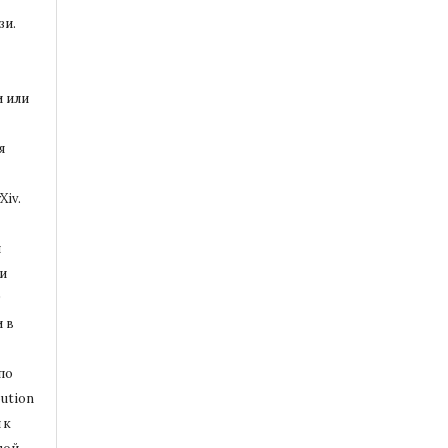
зи.
и или
я
Xiv.
и
и
т
 в
по
ution
 к