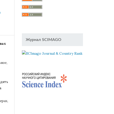
a
Журнал SCIMAGO
вах
вное,
удить
в
ерах,