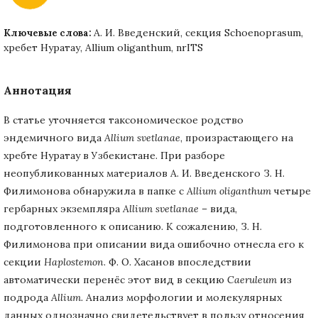
А. И. Введенский, секция Schoenoprasum,
Ключевые слова:
хребет Нуратау, Allium oliganthum, nrITS
Аннотация
В статье уточняется таксономическое родство
эндемичного вида
Allium svetlanae
, произрастающего на
хребте Нуратау в Узбекистане. При разборе
неопубликованных материалов А. И. Введенского З. Н.
Филимонова обнаружила в папке с
Allium oliganthum
четыре
гербарных экземпляра
Allium svetlanae
– вида,
подготовленного к описанию. К сожалению, З. Н.
Филимонова при описании вида ошибочно отнесла его к
секции
Haplostemon
. Ф. О. Хасанов впоследствии
автоматически перенёс этот вид в секцию
Caeruleum
из
подрода
Allium.
Анализ морфологии и молекулярных
данных однозначно свидетельствует в пользу относения