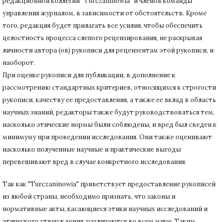
редакционной коллегии "Turczaninowia" и членов команды
управления журналом, в зависимости от обстоятельств.
Кроме
того, редакция будет прилагать все усилия, чтобы обеспечить
целостность процесса слепого рецензирования, не раскрывая
личности автора (ов) рукописи для рецензентам этой рукописи, и
наоборот.
При оценке рукописи для публикации, в дополнение к
рассмотрению стандартных критериев, относящихся к строгости
рукописи, качеству ее предоставления, а также ее вклад в область
научных знаний, редакторы также будут руководствоваться тем,
насколько этические нормы были соблюдены, и вред был сведен к
минимуму при
проведении исследования.
Они также оценивают
насколько полученные научные и практические выгоды
перевешивают вред в случае конкретного исследования.
Так как "Turczaninowia" приветствует предоставление рукописей
из любой страны, необходимо признать, что законы и
нормативные акты, касающиеся этики научных исследований и
этического утверждения, различаются во всем мире.
Таким