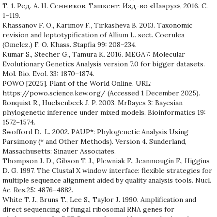
Т. 1. Ред. А. Н. Сенников. Ташкент: Изд-во «Навруз», 2016. С.
1–119.
Khassanov F. O., Karimov F., Tirkasheva B. 2013. Taxonomic
revision and leptotypification of Allium L. sect. Coerulea
(Omelcz.) F. O. Khass. Stapfia 99: 208–234.
Kumar S., Stecher G., Tamura K. 2016. MEGA7: Molecular
Evolutionary Genetics Analysis version 7.0 for bigger datasets.
Mol. Bio. Evol. 33: 1870–1874.
POWO [2025]. Plant of the World Online. URL:
https://powo.science.kew.org/ (Accessed 1 December 2025).
Ronquist R., Huelsenbeck J. P. 2003. MrBayes 3: Bayesian
phylogenetic inference under mixed models. Bioinformatics 19:
1572–1574.
Swofford D.-L. 2002. PAUP*: Phylogenetic Analysis Using
Parsimony (* and Other Methods). Version 4. Sunderland,
Massachusetts: Sinauer Associates.
Thompson J. D., Gibson T. J., Plewniak F., Jeanmougin F., Higgins
D. G. 1997. The Clustal X window interface: flexible strategies for
multiple sequence alignment aided by quality analysis tools. Nucl.
Ac. Res.25: 4876–4882.
White T. J., Bruns T., Lee S., Taylor J. 1990. Amplification and
direct sequencing of fungal ribosomal RNA genes for