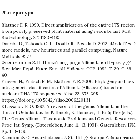
Литература
Blattner F. R. 1999. Direct amplification of the entire ITS region
from poorly preserved plant material using recombinant PCR.
Biotechnology 27: 1180–1185.
Darriba D., Taboada G. L., Doallo R., Posada D. 2012. jModelTest 2:
more models, new heuristics and parallel computing. Nature
Methods 9: 77.
Филимонова З. Н. Новый вид рода Allium L. из Нуратау //
Бот. Мат. Герб. Инст. Бот. АН Узбекск. ССР, 1982. Т. 20. С. 39–
40.
Friesen N., Fritsch R. M., Blattner F. R. 2006. Phylogeny and new
intrageneric classification of Allium L. (Alliaceae) based on
nuclear rDNA ITS sequences. Aliso 22: 372–395.
https://doi.org/10.5642/aliso.20062201.31
Khassanov F. O. 1992. A revision of the genus Allium L. in the
flora of Uzbekistan. In: P. Hanelt, K. Hammer, H. Knüpffer (eds.).
The Genus Allium – Taxonomic Problems and Genetic Resources:
Proc. Int. Symp. (Gatersleben, June 11–13, 1991). Gatersleben: IPK.
Pp. 153–159.
Хасанов Ф. О. Amaryllidaceae J. St.-Hil. // Флора Узбекистана.