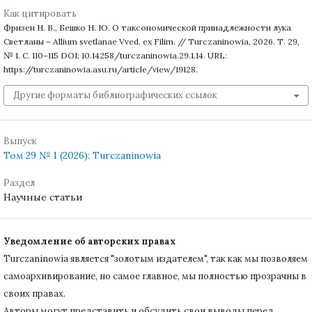
Как цитировать
Фризен Н. В., Бешко Н. Ю. О таксономической принадлежности лука
Светланы – Allium svetlanae Vved. ex Filim. // Turczaninowia, 2026. Т. 29,
№ 1. С. 110–115 DOI: 10.14258/turczaninowia.29.1.14. URL:
https://turczaninowia.asu.ru/article/view/19128.
Другие форматы библиографических ссылок
Выпуск
Том 29 № 1 (2026): Turczaninowia
Раздел
Научные статьи
Уведомление об авторских правах
Turczaninowiа является "золотым издателем", так как мы позволяем
самоархивирование, но самое главное, мы полностью прозрачны в
своих правах.
Авторы могут представить и обсудить свои выводы перед