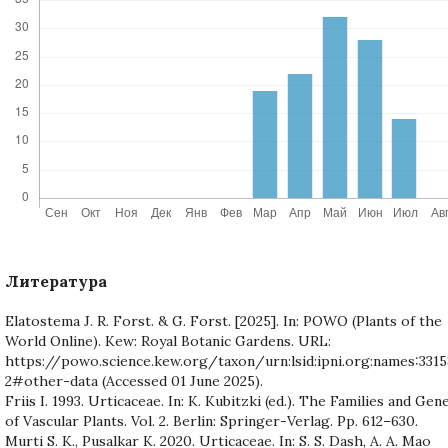
Литература
Elatostema J. R. Forst. & G. Forst. [2025]. In: POWO (Plants of the
World Online). Kew: Royal Botanic Gardens. URL:
https://powo.science.kew.org/taxon/urn:lsid:ipni.org:names:3315
2#other-data (Accessed 01 June 2025).
Friis I. 1993. Urticaceae. In: K. Kubitzki (ed.). The Families and Gen
of Vascular Plants. Vol. 2. Berlin: Springer-Verlag. Pp. 612–630.
Murti S. K., Pusalkar K. 2020. Urticaceae. In: S. S. Dash, A. A. Mao