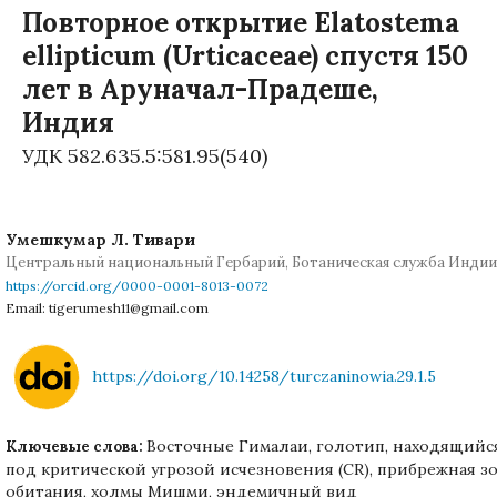
Повторное открытие Elatostema
ellipticum (Urticaceae) спустя 150
лет в Аруначал-Прадеше,
Индия
УДК 582.635.5:581.95(540)
Умешкумар Л. Тивари
Центральный национальный Гербарий, Ботаническая служба Индии
https://orcid.org/0000-0001-8013-0072
Email: tigerumesh11@gmail.com
https://doi.org/10.14258/turczaninowia.29.1.5
Восточные Гималаи, голотип, находящийс
Ключевые слова:
под критической угрозой исчезновения (CR), прибрежная з
обитания, холмы Мишми, эндемичный вид