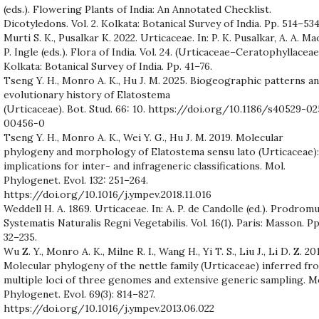
(eds.). Flowering Plants of India: An Annotated Checklist.
Dicotyledons. Vol. 2. Kolkata: Botanical Survey of India. Pp. 514–534
Murti S. K., Pusalkar K. 2022. Urticaceae. In: P. K. Pusalkar, A. A. Ma
P. Ingle (eds.). Flora of India. Vol. 24. (Urticaceae–Ceratophyllaceae
Kolkata: Botanical Survey of India. Pp. 41–76.
Tseng Y. H., Monro A. K., Hu J. M. 2025. Biogeographic patterns a
evolutionary history of Elatostema
(Urticaceae). Bot. Stud. 66: 10. https://doi.org/10.1186/s40529-02
00456-0
Tseng Y. H., Monro A. K., Wei Y. G., Hu J. M. 2019. Molecular
phylogeny and morphology of Elatostema sensu lato (Urticaceae):
implications for inter- and infrageneric classifications. Mol.
Phylogenet. Evol. 132: 251–264.
https://doi.org/10.1016/j.ympev.2018.11.016
Weddell H. A. 1869. Urticaceae. In: A. P. de Candolle (ed.). Prodrom
Systematis Naturalis Regni Vegetabilis. Vol. 16(1). Paris: Masson. Pp
32–235.
Wu Z. Y., Monro A. K., Milne R. I., Wang H., Yi T. S., Liu J., Li D. Z. 20
Molecular phylogeny of the nettle family (Urticaceae) inferred fr
multiple loci of three genomes and extensive generic sampling. M
Phylogenet. Evol. 69(3): 814–827.
https://doi.org/10.1016/j.ympev.2013.06.022