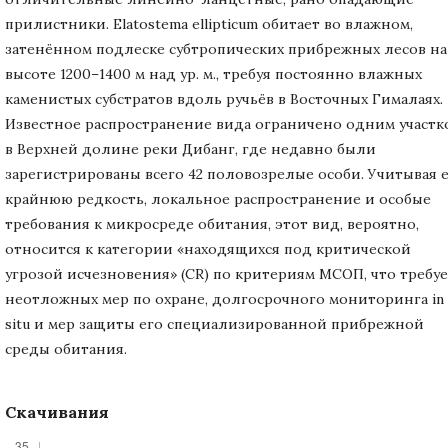
прилистники. Elatostema ellipticum обитает во влажном,
затенённом подлеске субтропических прибрежных лесов на
высоте 1200–1400 м над ур. м., требуя постоянно влажных
каменистых субстратов вдоль ручьёв в Восточных Гималаях.
Известное распространение вида ограничено одним участк
в Верхней долине реки Дибанг, где недавно были
зарегистрированы всего 42 половозрелые особи. Учитывая 
крайнюю редкость, локальное распространение и особые
требования к микросреде обитания, этот вид, вероятно,
относится к категории «находящихся под критической
угрозой исчезновения» (CR) по критериям МСОП, что требу
неотложных мер по охране, долгосрочного мониторинга in
situ и мер защиты его специализированной прибрежной
среды обитания.
Скачивания