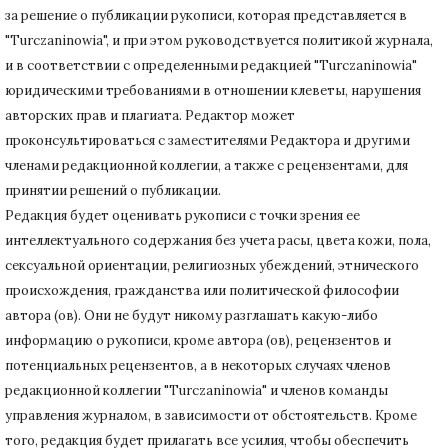
за решение о публикации рукописи, которая представляется в
"Turczaninowia", и при этом руководствуется политикой журнала,
и в соответствии с определенными редакцией "Turczaninowia"
юридическими требованиями в
отношении клеветы, нарушения
авторских прав и плагиата.
Редактор может
проконсультироваться с заместителями Редактора и другими
членами редакционной коллегии, а также с рецензентами, для
принятии решений о публикации.
Редакция будет оценивать рукописи с точки зрения ее
интеллектуального содержания без учета расы, цвета кожи, пола,
сексуальной ориентации, религиозных убеждений, этнического
происхождения, гражданства или политической философии
автора (ов).
Они не будут никому разглашать какую-либо
информацию о рукописи, кроме автора (ов), рецензентов и
потенциальных рецензентов, а в некоторых случаях членов
редакционной коллегии "Turczaninowia" и членов команды
управления журналом, в зависимости от обстоятельств.
Кроме
того, редакция будет прилагать все усилия, чтобы обеспечить