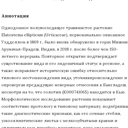
Аннотация
Однодомное полувосходящее травянистое растение
Elatostema ellipticum (Urticaceae), первоначально описанное
Уэдделлом в 1869 г., было вновь обнаружено в горах Мишми
Аруначал-Прадеш, Индия, в 2018 г. после более чем 150-
летнего перерыва. Повторное открытие подтверждает
существование вида и его эндемичный статус в регионе, а
также исправляет историческую ошибку относительно
типового местонахождения вида, уточняяпроисхождение и
опровергая предыдущие неверные отнесения к Бангладеш,
несмотря на то, что голотип (K000741065) находится в Кью.
Морфологическое исследование растения показывает
соответствие протологу и типовому материалу, подчёркива
такие диагностические признаки, как его сочные стебли,
узкоэллиптические листья с мелкозубчатыми краями и
отличительные линейно-ланцетные, рано опадающие