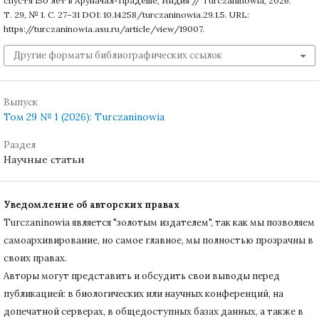
спустя 150 лет в Аруначал-Прадеше, Индия // Turczaninowia, 2026.
Т. 29, № 1. С. 27–31 DOI: 10.14258/turczaninowia.29.1.5. URL:
https://turczaninowia.asu.ru/article/view/19007.
Другие форматы библиографических ссылок
Выпуск
Том 29 № 1 (2026): Turczaninowia
Раздел
Научные статьи
Уведомление об авторских правах
Turczaninowiа является "золотым издателем", так как мы позволяем
самоархивирование, но самое главное, мы полностью прозрачны в
своих правах.
Авторы могут представить и обсудить свои выводы перед
публикацией: в биологических или научных конференций, на
допечатной серверах, в общедоступных базах данных, а также в