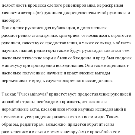
целостность процесса слепого рецензирования, не раскрывая
личности автора (ов) рукописи для рецензентам этой рукописи, и
наоборот.
При оценке рукописи для публикации, в дополнение к
рассмотрению стандартных критериев, относящихся к строгости
рукописи, качеству ее предоставления, а также ее вклад в область
научных знаний, редакторы также будут руководствоваться тем,
насколько этические нормы были соблюдены, и вред был сведен к
минимуму при
проведении исследования.
Они также оценивают
насколько полученные научные и практические выгоды
перевешивают вред в случае конкретного исследования.
Так как "Turczaninowia" приветствует предоставление рукописей
из любой страны, необходимо признать, что законы и
нормативные акты, касающиеся этики научных исследований и
этического утверждения, различаются во всем мире.
Таким
образом, редакторам, возможно, придется обратиться за
разъяснениями в связи с этим к автору (ам) с просьбой о том,