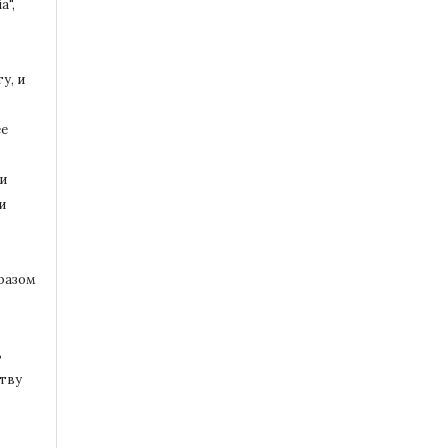
a",
у, и
ее
и
и
разом
ь
тву
.