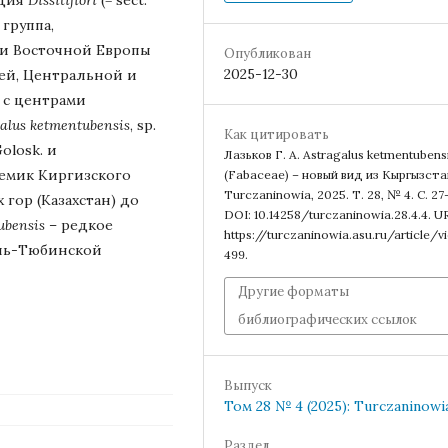
группа,
 и Восточной Европы
Опубликован
2025-12-30
ей, Центральной и
 с центрами
alus
ketmentubensis
, sp.
Как цитировать
olosk. и
Лазьков Г. А. Astragalus ketmentubens
демик Киргизского
(Fabaceae) – новый вид из Кыргызста
Turczaninowia, 2025. Т. 28, № 4. С. 27
 гор (Казахстан) до
DOI: 10.14258/turczaninowia.28.4.4. U
ubensis
– редкое
https://turczaninowia.asu.ru/article/v
ень-Тюбинской
499.
Другие форматы
библиографических ссылок
Выпуск
Том 28 № 4 (2025): Turczaninowi
Раздел