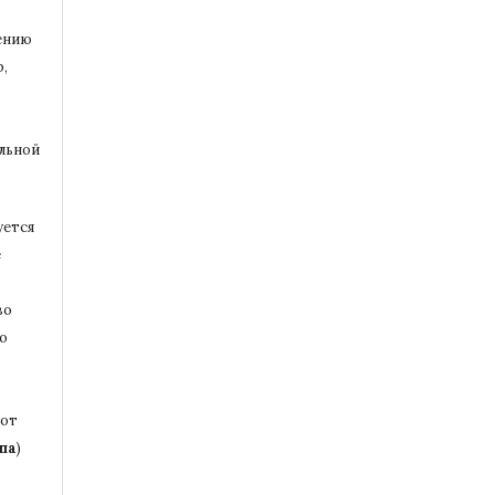
ению
,
альной
уется
е
во
то
бот
па
)