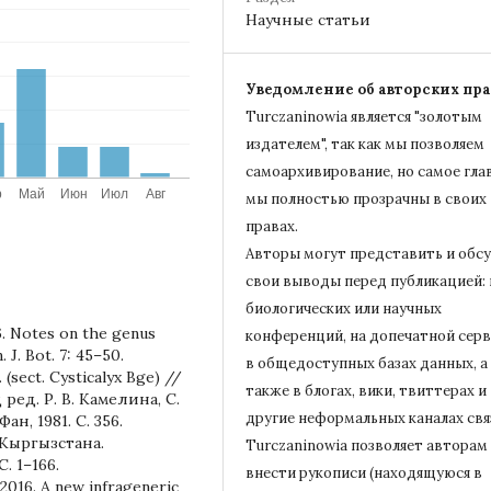
Научные статьи
Уведомление об авторских пра
Turczaninowiа является "золотым
издателем", так как мы позволяем
самоархивирование, но самое гла
мы полностью прозрачны в своих
правах.
Авторы могут представить и обс
свои выводы перед публикацией: 
биологических или научных
6. Notes on the genus
конференций, на допечатной серв
. J. Bot. 7: 45–50.
в общедоступных базах данных, а
 (sect. Cysticalyx Bge) //
также в блогах, вики, твиттерах и
ед. Р. В. Камелина, С.
другие неформальных каналах свя
ан, 1981. С. 356.
 Кыргызстана.
Turczaninowiа позволяет авторам
. 1–166.
внести рукописи (находящуюся в
2016. A new infrageneric