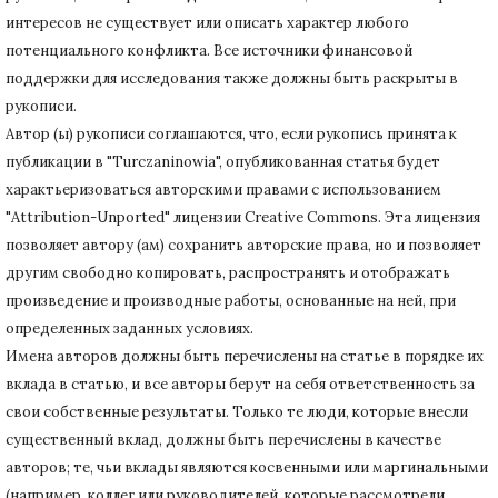
интересов не существует или описать характер любого
потенциального конфликта.
Все источники финансовой
поддержки для исследования также должны быть раскрыты в
рукописи.
Автор (ы) рукописи соглашаются, что, если рукопись принята к
публикации в "Turczaninowia", опубликованная статья будет
характьеризоваться авторскими правами с использованием
"Attribution-Unported" лицензии Creative Commons.
Эта лицензия
позволяет автору (ам) сохранить авторские права, но и позволяет
другим свободно копировать, распространять и отображать
произведение и производные работы, основанные на ней, при
определенных заданных условиях.
Имена авторов должны быть перечислены на статье в порядке их
вклада в статью, и все авторы берут на себя ответственность за
свои собственные результаты.
Только те люди, которые внесли
существенный вклад, должны быть перечислены в качестве
авторов;
те, чьи вклады являются косвенными или маргинальными
(например, коллег или руководителей, которые рассмотрели