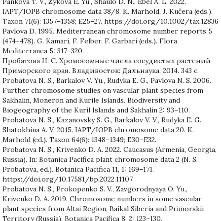
Pankova T. V., Zykova E. Yu., Shaulo D. N., Ebel A. L. 2022.
IAPT/IOPB chromosome data 38/8. K. Marhold, J. Kučera (eds.).
Taxon 71(6): 1357–1358; E25–27. https://doi.org/10.1002/tax.12836
Pavlova D. 1995. Mediterranean chromosome number reports 5
(474–478). G. Kamari, F. Felber, F. Garbari (eds.). Flora
Mediterranea 5: 317–320.
Пробатова Н. С. Хромосомные числа сосудистых растений
Приморского края. Владивосток: Дальнаука, 2014. 343 с.
Probatova N. S., Barkalov V. Yu., Rudyka E. G., Pavlova N. S. 2006.
Further chromosome studies on vascular plant species from
Sakhalin, Moneron and Kurile Islands. Biodiversity and
Biogeography of the Kuril Islands and Sakhalin 2: 93–110.
Probatova N. S., Kazanovsky S. G., Barkalov V. V., Rudyka E. G.,
Shatokhina A. V. 2015. IAPT/IOPB chromosome data 20. K.
Marhold (ed.). Taxon 64(6): 1348–1349; E30–E32.
Probatova N. S., Krivenko D. A. 2022. Caucasus (Armenia, Georgia,
Russia). In: Botanica Pacifica plant chromosome data 2 (N. S.
Probatova, ed.). Botanica Pacifica 11, 1: 169–171.
https://doi.org/10.17581/bp.2022.11107
Probatova N. S., Prokopenko S. V., Zavgorodnyaya O. Yu.,
Krivenko D. A. 2019. Chromosome numbers in some vascular
plant species from Altai Region, Baikal Siberia and Primorskii
Territory (Russia). Botanica Pacifica 8, 2: 123–130.