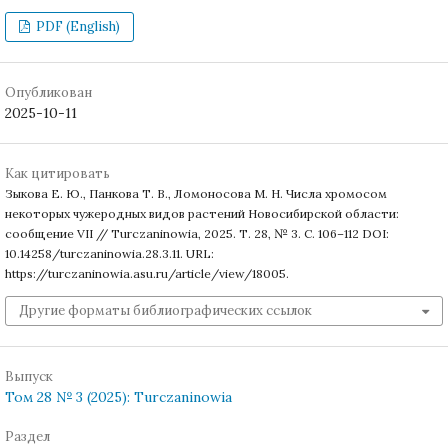
PDF (English)
Опубликован
2025-10-11
Как цитировать
Зыкова Е. Ю., Панкова Т. В., Ломоносова М. Н. Числа хромосом
некоторых чужеродных видов растений Новосибирской области:
сообщение VII // Turczaninowia, 2025. Т. 28, № 3. С. 106–112 DOI:
10.14258/turczaninowia.28.3.11. URL:
https://turczaninowia.asu.ru/article/view/18005.
Другие форматы библиографических ссылок
Выпуск
Том 28 № 3 (2025): Turczaninowia
Раздел