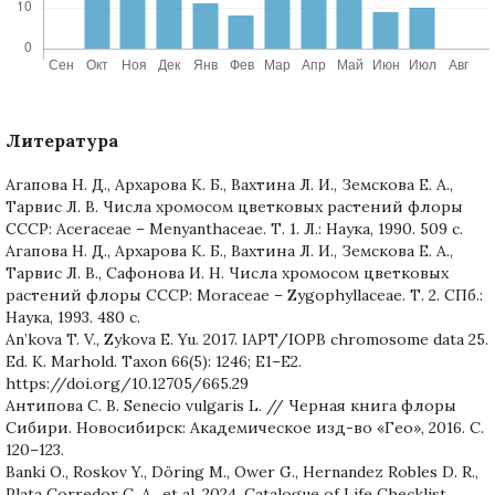
Литература
Агапова Н. Д., Архарова К. Б., Вахтина Л. И., Земскова Е. А.,
Тарвис Л. В. Числа хромосом цветковых растений флоры
СССР: Aceraceae – Menyanthaceae. Т. 1. Л.: Наука, 1990. 509 с.
Агапова Н. Д., Архарова К. Б., Вахтина Л. И., Земскова Е. А.,
Тарвис Л. В., Сафонова И. Н. Числа хромосом цветковых
растений флоры СССР: Moraceae – Zygophyllaceae. Т. 2. СПб.:
Наука, 1993. 480 с.
An’kova T. V., Zykova E. Yu. 2017. IAPT/IOPB chromosome data 25.
Ed. K. Marhold. Taxon 66(5): 1246; E1–E2.
https://doi.org/10.12705/665.29
Антипова С. В. Senecio vulgaris L. // Черная книга флоры
Сибири. Новосибирск: Академическое изд-во «Гео», 2016. С.
120–123.
Banki O., Roskov Y., Döring M., Ower G., Hernandez Robles D. R.,
Plata Corredor C. A., et al. 2024. Catalogue of Life Checklist