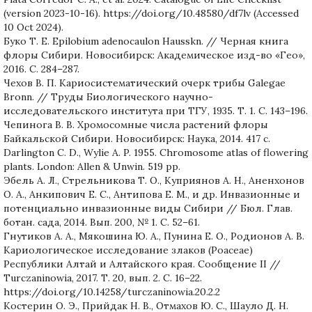
(version 2023-10-16). https://doi.org/10.48580/df7lv (Accessed
10 Oct 2024).
Буко Т. Е. Epilobium adenocaulon Hausskn. // Черная книга
флоры Сибири. Новосибирск: Академическое изд-во «Гео»,
2016. С. 284–287.
Чехов В. П. Кариосистематический очерк трибы Galegae
Bronn. // Труды Биологического научно-
исследовательского института при ТГУ, 1935. Т. 1. С. 143–196.
Чепинога В. В. Хромосомные числа растений флоры
Байкальской Сибири. Новосибирск: Наука, 2014. 417 с.
Darlington C. D., Wylie A. P. 1955. Chromosome atlas of flowering
plants. London: Allen & Unwin. 519 pp.
Эбель А. Л., Стрельникова Т. О., Куприянов А. Н., Аненхонов
О. А., Анкипович Е. С., Антипова Е. М., и др. Инвазионные и
потенциально инвазионные виды Сибири // Бюл. Глав.
ботан. сада, 2014. Вып. 200, № 1. С. 52–61.
Гнутиков А. А., Мякошина Ю. А., Пунина Е. О., Родионов А. В.
Кариологическое исследование злаков (Poaceae)
Республики Алтай и Алтайского края. Сообщение II //
Turczaninowia, 2017. Т. 20, вып. 2. С. 16–22.
https://doi.org/10.14258/turczaninowia.20.2.2
Костерин О. Э., Прийдак Н. В., Отмахов Ю. С., Шауло Д. Н.