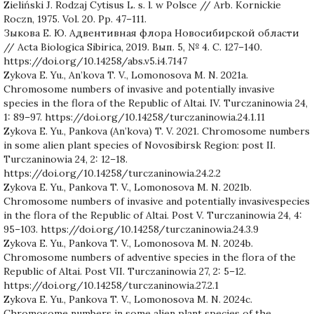
Zieliński J. Rodzaj Cytisus L. s. l. w Polsce // Arb. Kornickie
Roczn, 1975. Vol. 20. Pp. 47–111.
Зыкова Е. Ю. Адвентивная флора Новосибирской области
// Acta Biologica Sibirica, 2019. Вып. 5, № 4. С. 127–140.
https://doi.org/10.14258/abs.v5.i4.7147
Zykova E. Yu., An’kova T. V., Lomonosova M. N. 2021a.
Chromosome numbers of invasive and potentially invasive
species in the flora of the Republic of Altai. IV. Turczaninowia 24,
1: 89–97. https://doi.org/10.14258/turczaninowia.24.1.11
Zykova E. Yu., Pankova (An’kova) T. V. 2021. Chromosome numbers
in some alien plant species of Novosibirsk Region: post II.
Turczaninowia 24, 2: 12–18.
https://doi.org/10.14258/turczaninowia.24.2.2
Zykova E. Yu., Pankova T. V., Lomonosova M. N. 2021b.
Chromosome numbers of invasive and potentially invasivespecies
in the flora of the Republic of Altai. Post V. Turczaninowia 24, 4:
95–103. https://doi.org/10.14258/turczaninowia.24.3.9
Zykova E. Yu., Pankova T. V., Lomonosova M. N. 2024b.
Chromosome numbers of adventive species in the flora of the
Republic of Altai. Post VII. Turczaninowia 27, 2: 5–12.
https://doi.org/10.14258/turczaninowia.27.2.1
Zykova E. Yu., Pankova T. V., Lomonosova M. N. 2024c.
Chromosome numbers in some alien plant species of the