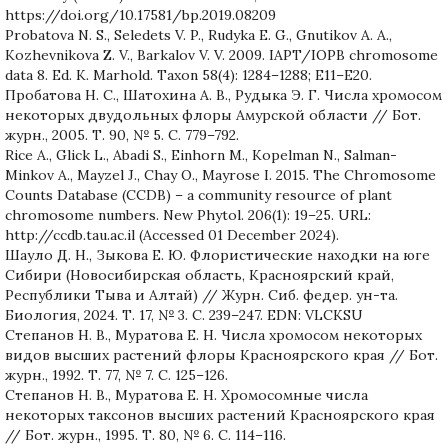
https://doi.org/10.17581/bp.2019.08209
Probatova N. S., Seledets V. P., Rudyka E. G., Gnutikov A. A.,
Kozhevnikova Z. V., Barkalov V. V. 2009. IAPT/IOPB chromosome
data 8. Ed. K. Marhold. Taxon 58(4): 1284–1288; E11–E20.
Пробатова Н. С., Шатохина А. В., Рудыка Э. Г. Числа хромосом
некоторых двудольных флоры Амурской области // Бот.
журн., 2005. Т. 90, № 5. С. 779–792.
Rice A., Glick L., Abadi S., Einhorn M., Kopelman N., Salman-
Minkov A., Mayzel J., Chay O., Mayrose I. 2015. The Chromosome
Counts Database (CCDB) – a community resource of plant
chromosome numbers. New Phytol. 206(1): 19–25. URL:
http://ccdb.tau.ac.il (Accessed 01 December 2024).
Шауло Д. Н., Зыкова Е. Ю. Флористические находки на юге
Сибири (Новосибирская область, Красноярский край,
Республики Тыва и Алтай) // Журн. Сиб. федер. ун-та.
Биология, 2024. Т. 17, № 3. С. 239–247. EDN: VLCKSU
Степанов Н. В., Муратова Е. Н. Числа хромосом некоторых
видов высших растений флоры Красноярского края // Бот.
журн., 1992. Т. 77, № 7. С. 125–126.
Степанов Н. В., Муратова Е. Н. Хромосомные числа
некоторых таксонов высших растений Красноярского края
// Бот. журн., 1995. Т. 80, № 6. С. 114–116.