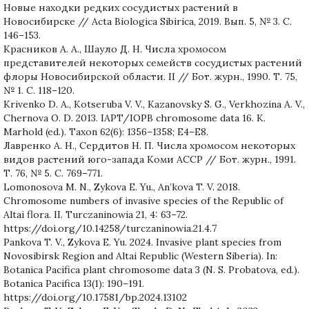
Новые находки редких сосудистых растений в
Новосибирске // Acta Biologica Sibirica, 2019. Вып. 5, № 3. С.
146–153.
Красников А. А., Шауло Д. Н. Числа хромосом
представителей некоторых семейств сосудистых растений
флоры Новосибирской области. II // Бот. журн., 1990. Т. 75,
№ 1. С. 118–120.
Krivenko D. A., Kotseruba V. V., Kazanovsky S. G., Verkhozina A. V.,
Chernova O. D. 2013. IAPT/IOPB chromosome data 16. K.
Marhold (ed.). Taxon 62(6): 1356–1358; E4–E8.
Лавренко А. Н., Сердитов Н. П. Числа хромосом некоторых
видов растений юго-запада Коми АССР // Бот. журн., 1991.
Т. 76, № 5. С. 769–771.
Lomonosova M. N., Zykova E. Yu., An’kova T. V. 2018.
Chromosome numbers of invasive species of the Republic of
Altai flora. II. Turczaninowia 21, 4: 63–72.
https://doi.org/10.14258/turczaninowia.21.4.7
Pankova T. V., Zykova E. Yu. 2024. Invasive plant species from
Novosibirsk Region and Altai Republic (Western Siberia). In:
Botanica Pacifica plant chromosome data 3 (N. S. Probatova, ed.).
Botanica Pacifica 13(1): 190–191.
https://doi.org/10.17581/bp.2024.13102