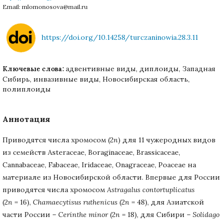
Email: mlomonosova@mail.ru
https://doi.org/10.14258/turczaninowia.28.3.11
адвентивные виды, диплоиды, Западная
Ключевые слова:
Сибирь, инвазивные виды, Новосибирская область,
полиплоиды
Аннотация
Приводятся числа хромосом (2
n
) для 11 чужеродных видов
из семейств Asteraceae, Boraginaceae, Brassicaceae,
Cannabaceae, Fabaceae, Iridaceae, Onagraceae, Poaceae на
материале из Новосибирской области. Впервые для России
приводятся числа хромосом
Astragalus
contortuplicatus
(2
n
= 16),
Chamaecytisus
ruthenicus
(2
n
= 48), для Азиатской
части России –
Cerinthe
minor
(2
n
= 18), для Сибири –
Solidago