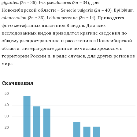
gigantea
(2
n
= 36),
Iris
pseudacorus
(2
n
= 34), для
Новосибирской области –
Senecio
vulgaris
(2
n
= 40),
Epilobium
adenocaulon
(2
n
= 36),
Lolium
perenne
(2
n
= 14). Приводятся
фото метафазных пластинок 8 видов. Для всех
исследованных видов приводятся краткие сведения по
общему распространению и расселению в Новосибирской
области, литературные данные по числам хромосом с
территории России и, в ряде случаев, для других регионов
мира.
Скачивания