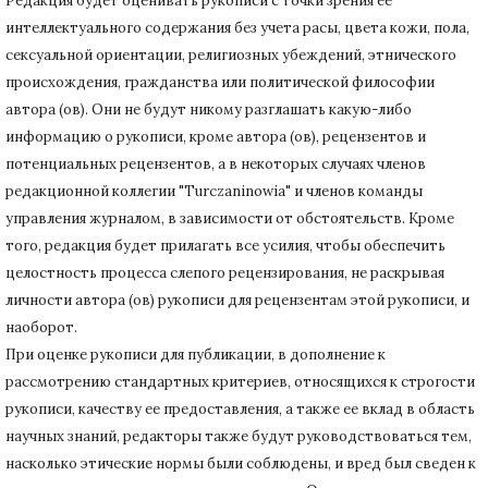
Редакция будет оценивать рукописи с точки зрения ее
интеллектуального содержания без учета расы, цвета кожи, пола,
сексуальной ориентации, религиозных убеждений, этнического
происхождения, гражданства или политической философии
автора (ов).
Они не будут никому разглашать какую-либо
информацию о рукописи, кроме автора (ов), рецензентов и
потенциальных рецензентов, а в некоторых случаях членов
редакционной коллегии "Turczaninowia" и членов команды
управления журналом, в зависимости от обстоятельств.
Кроме
того, редакция будет прилагать все усилия, чтобы обеспечить
целостность процесса слепого рецензирования, не раскрывая
личности автора (ов) рукописи для рецензентам этой рукописи, и
наоборот.
При оценке рукописи для публикации, в дополнение к
рассмотрению стандартных критериев, относящихся к строгости
рукописи, качеству ее предоставления, а также ее вклад в область
научных знаний, редакторы также будут руководствоваться тем,
насколько этические нормы были соблюдены, и вред был сведен к