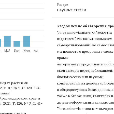
Раздел
Научные статьи
Уведомление об авторских пра
Turczaninowiа является "золотым
издателем", так как мы позволяем
самоархивирование, но самое гла
мы полностью прозрачны в своих
правах.
Авторы могут представить и обс
свои выводы перед публикацией: 
биологических или научных
 видах растений
конференций, на допечатной серв
Т. 87, № 9. С. 120–124.
в общедоступных базах данных, а
 новые
также в блогах, вики, твиттерах и
Краснодарском крае и
другие неформальных каналах свя
021. Т. 126, № 3. С. 41–
Turczaninowiа позволяет авторам
спространение и