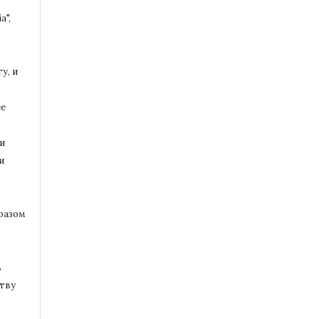
a",
у, и
ее
и
и
разом
ь
тву