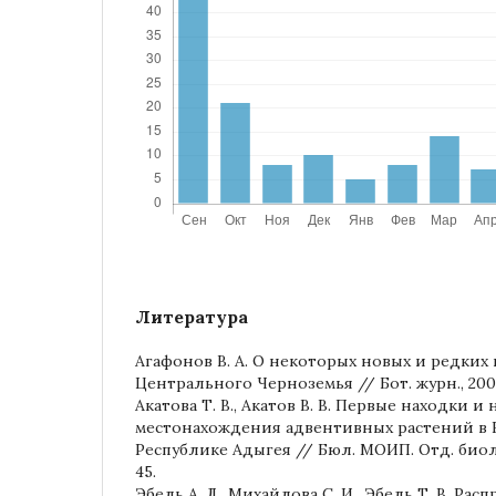
Литература
Агафонов В. А. О некоторых новых и редких
Центрального Черноземья // Бот. журн., 2002. 
Акатова Т. В., Акатов В. В. Первые находки и
местонахождения адвентивных растений в 
Республике Адыгея // Бюл. МОИП. Отд. биол., 2
45.
Эбель А. Л., Михайлова С. И., Эбель Т. В. Ра