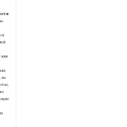
ости
ы,
ся
лей
 или
ала
 на
ртах,
ке
ющие
ла