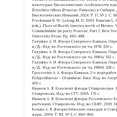
некоторые биологические особенности чу
Eriochloa villosa (Poaceae: Paniceae) в Сиби
Биологических Инвазий, 2024. Т. 17, № 2. С. 18
Freckmann R. W., Lelong M. G. 2003. Panicum L. In
(eds.). Flora of North America north of Mexico. 
Commelinidae (in part): Poaceae, Part 2. New Yo
University Press. Pp. 450–488.
Галушко А. И. Флора Северного Кавказа. Опре
н/Д.: Изд-во Ростовского ун-та, 1978. 320 с.
Галушко А. И. Флора Северного Кавказа. Опре
н/Д.: Изд-во Ростовского ун-та, 1980а. 352 с.
Галушко А. И. Флора Северного Кавказа. Опре
н/Д.: Изд-во Ростовского ун-та, 1980б. 328 с.
Гроссгейм А. А. Флора Кавказа. 2-е переработ. 
Polypodliaceae – Gramineae. Баку: Изд-во Азер
402 с.
Иванов А. Л. Конспект флоры Ставрополья. 3-
Ставрополь: Изд-во СГУ, 2005. 175 с.
Иванов А. Л. Конспект флоры Российского К
растения). Ставрополь: Изд-во СКФУ, 2019. 34
Комжа А. Л. Флористические находки в Север
журн., 2004. Т. 89, № 5. С. 860–865.