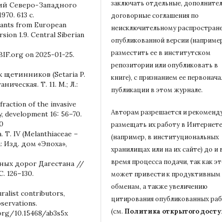
заключать отдельные, дополните
ний Северо-Западного
70. 613 с.
договорные соглашения по
 plants from European
неисключительному распростран
sion 1.9. Central Siberian
опубликованной версии (например
разместить ее в институтском
BIF.org on 2025-01-25.
репозитории или опубликовать в
 щетинников (Setaria P.
книге), с признанием ее первонач
ическая. Т. 11. М.; Л.:
публикации в
этом журнале.
fraction of the invasive
Авторам разрешается и рекоменд
y, development 16: 56–70.
0
размещать их работу в Интернет
Т. IV (Melanthiaceae –
(например, в институциональных
а: Изд. дом «Эпоха»,
хранилищах или на их сайте) до и 
время процесса подачи, так как э
ных дорог Дагестана //
. 126–130.
может привести к продуктивным
обменам, а также увеличению
uralist contributors,
цитирования опубликованных ра
bservations.
(см.
Политика открытого досту
.org/10.15468/ab3s5x