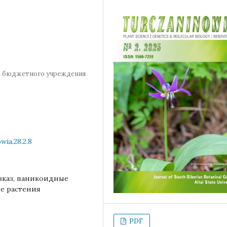
о бюджетного учреждения
wia.28.2.8
вказ, паникоидные
е растения
PDF