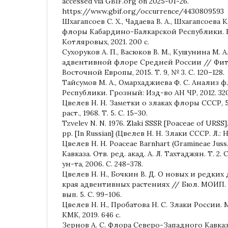
accessed via GBIF.org on 2025-01-26.
https://www.gbif.org/occurrence/4430809593
Шхагапсоев С. Х., Чадаева В. А., Шхагапсоева К
флоры Кабардино-Балкарской Республики. Н
Котляровых, 2021. 200 с.
Сухоруков А. П., Васюков В. М., Кушунина М. 
адвентивной флоре Средней России // Фи
Восточной Европы, 2015. Т. 9, № 3. С. 120–128.
Тайсумов М. А., Омархаджиева Ф. С. Анализ
Республики. Грозный: Изд-во АН ЧР, 2012. 320
Цвелев Н. Н. Заметки о злаках флоры СССР, 5
раст., 1968. Т. 5. С. 15–30.
Tzvelev N. N. 1976. Zlaki SSSR [Poaceae of URSS]
pp. [In Russian] (Цвелев Н. Н. Злаки СССР. Л.: На
Цвелев Н. Н. Poaceae Barnhart (Gramineae Jus
Кавказа. Отв. ред. акад. А. Л. Тахтаджян. Т. 2.
ун-та, 2006. С. 248–378.
Цвелев Н. Н., Бочкин В. Д. О новых и редки
края адвентивных растениях // Бюл. МОИП. Отд
вып. 5. С. 99–106.
Цвелев Н. Н., Пробатова Н. С. Злаки России. М
КМК, 2019. 646 с.
Зернов А. С. Флора Северо-Западного Кавказа.