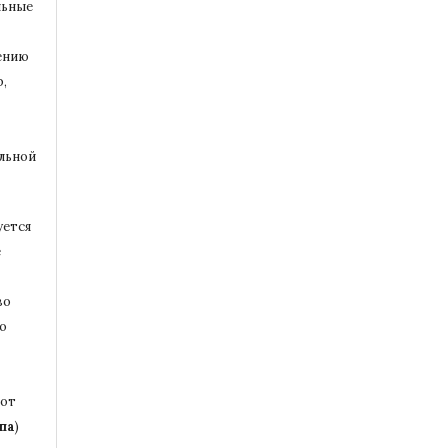
льные
ению
,
альной
уется
е
во
то
бот
па
)