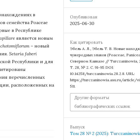
тонахождениях в
Опубликован
ов семейства Poaceae
2025-06-30
рвые в Республике
pillare
является новым
Как цитировать
chotomiflorum
– новый
Эбель А. Л., Эбель Т. В. Новые находк
ния.
Setaria faberi
чужеродных злаков (Poaceae, Panicea
Северном Кавказе // Turczaninowia, 
ской Республики и для
Т. 28, № 2. С. 91-95 DOI:
оцитированы
10.14258/turczaninowia.28.2.8. URL:
ния перечисленных
https://turczaninowia.asu.ru/article/v
ации, расположенных на
511.
Другие форматы
библиографических ссылок
Выпуск
Том 28 № 2 (2025): Turczaninowi