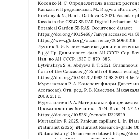
Косенко И. С. Определитель высших расте
Кавказа и Предкавказья. М.: Изд-во «Колос», 19
Kovtonyuk N., Han I., Gatilova E. 2021. Vascular
Russia in the CSBG SB RAS Digital herbarium. Ver
Botanical Garden SB RAS. Occurrence dataset
https://doi.org/10.15468/7anvyu accessed via G
https://www.gbif.org/occurrence/2650661316
Лучник З. И. К систематике дальневосточных
B.) // Тр. Дальневост. фил. АН СССР. Сер. Ботан
Изд-во АН СССР, 1937. С. 879–885.
Lytvinskaya S. A., Abdyeva R. T. 2021. Gramineous 
flora of the Caucasus // South of Russia: ecolog
https://doi.org/10.18470/1992‐1098‐2021‐4‐56‐7
Муртазалиев Р. А. Конспект флоры Дагестана. 
Acoraceae). Отв. ред. Р. В. Камелин. Махачкал
2009. 231 с.
Муртазалиев Р. А. Материалы к флоре желез
Промышленная ботаника, 2024. Вып. 24, № 2. С
https://doi.org/10.5281/zenodo.13323929
Murtazaliev R. 2025. Panicum capillare L. In: iNat
iNaturalist (2025). iNaturalist Research-grade O
iNaturalist.org. Occurrence dataset https://doi