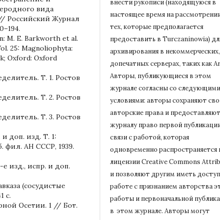
внести рукописи (находящуюся в
жеродного вида
настоящее время на рассмотрени
ри // Российский Журнал
тех, которые предполагается
0–194.
: M. E. Barkworth et al.
предоставить в Turczaninowia) дл
Vol. 25: Magnoliophyta:
архивирования в некоммерческих,
rk; Oxford: Oxford
допечатных серверах, таких как Ar
Авторы, публикующиеся в этом
делитель. Т. 1. Ростов
журнале согласны со следующим
делитель. Т. 2. Ростов
условиями: авторы сохраняют сво
авторские права и предоставляю
делитель. Т. 3. Ростов
журналу право первой публикации
и доп. изд. Т. 1:
связи с работой, которая
б. фил. АН СССР, 1939.
одновременно распространяется 
лицензии Creative Commons Attrib
е изд., испр. и доп.
и позволяют другим иметь доступ
авказа (сосудистые
работе с признанием авторства э
1 с.
работы и первоначальной
публик
ной Осетии. 1 // Бот.
в этом журнале.
Авторы могут