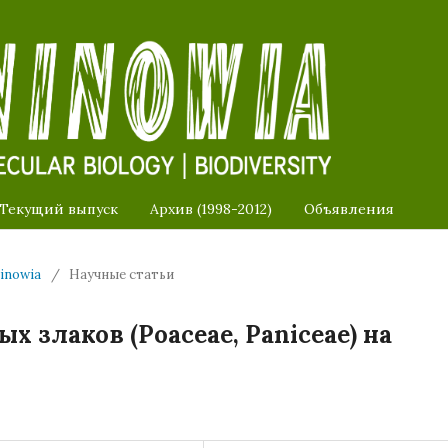
Текущий выпуск
Архив (1998-2012)
Объявления
ninowia
/
Научные статьи
 злаков (Poaceae, Paniceae) на