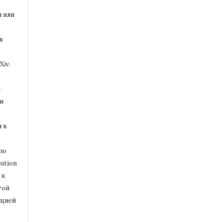
и или
я
Xiv.
и
и
т
 в
по
ution
 к
той
ацией