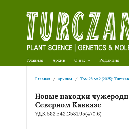
Главная
Архив
О нас
Редакция
Главная
/
Архивы
/
Том 28 № 2 (2025): Turcza
Новые находки чужеродных
Северном Кавказе
УДК 582.542.1:581.95(470.6)