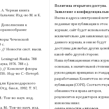
Политика открытого доступа.
. А. Черная книга
Заявление о конфиденциальн
альчик: Изд-во М. и К.
Имена и адреса электронной почт
поданные при публикации в этом
А. Дополнения к
торазнообразие
журнале, сайт будет использовать
исключительно для заявленных це
 флоры Чеченской
данного журнала, и они не будут
 с.
доступны для любых других целей
 // Новости сист. высш.
какой-либо другой стороне.
. Leningrad: Nauka. 788
Наша публикационная этика журн
ука, 1976. 788 с.).
основана, в значительной степени,
s.) // Конспект флоры
руководящих принципах и станда
 СПб.: Изд-во С.-Петерб.
разработанных Комитетом по эти
х для Краснодарского
публикации (COPE).
Соответству
. биол., 1992. Т. 97,
обязанности и права авторов,
рецензентов и редакторов журна
.: Тов-во науч. изд.
изложены ниже.
 М.: Тов-во науч. изд.