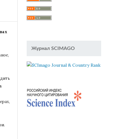
вах
Журнал SCIMAGO
вное,
удить
в
ерах,
зи.