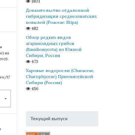
1801
Доказательство отдаленной
гибридизации среднеазиатских
ковылей (Poaceae: Stipa)
482
Обзор редких видов
агарикоидных грибов
и
(Basidiomycota) из Южной
e) на
Сибири, Россия
2025.
473
Харовые водоросли (Characeae,
Charophyceae) Приенисейской
iew/17
Сибири (Россия)
456
Текущий выпуск
a