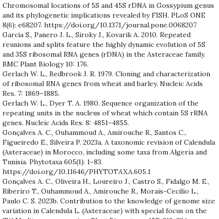
Chromosomal locations of 5S and 45S rDNA in Gossypium genus
and its phylogenetic implications revealed by FISH. PLoS ONE
8(6): e68207. https://doi.org/10.1371/journal.pone.0068207
Garcia S., Panero J. L., Siroky J., Kovarik A. 2010. Repeated
reunions and splits feature the highly dynamic evolution of 5S
and 35S ribosomal RNA genes (rDNA) in the Asteraceae family.
BMC Plant Biology 10: 176.
Gerlach W. L., Bedbrook J. R. 1979. Cloning and characterization
of ribosomal RNA genes from wheat and barley. Nucleic Acids
Res. 7: 1869–1885.
Gerlach W. L., Dyer T. A. 1980. Sequence organization of the
repeating units in the nucleus of wheat which contain 5S rRNA
genes. Nucleic Acids Res. 8: 4851–4855.
Gonçalves A. C., Ouhammoud A., Amirouche R., Santos C.,
Figueiredo E., Silveira P. 2023a. A taxonomic revision of Calendula
(Asteraceae) in Morocco, including some taxa from Algeria and
Tunisia. Phytotaxa 605(1): 1–83.
https://doi.org/10.11646/PHYTOTAXA.605.1
Gonçalves A. C., Oliveira H., Loureiro J., Castro S., Fidalgo M. E.,
Riberiro T., Ouhammoud A., Amirouche R., Morais-Cecilio L.,
Paulo C. S. 2023b. Contribution to the knowledge of genome size
variation in Calendula L. (Asteraceae) with special focus on the