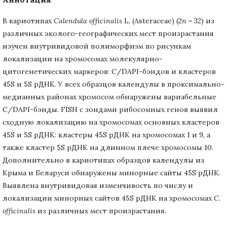
В кариотипах
Calendula
officinalis
L. (Asteraceae) (2
n
= 32) из
различных эколого-географических мест произрастания
изучен внутривидовой полиморфизм по рисункам
локализации на хромосомах молекулярно-
цитогенетических маркеров: C/DAPI-бэндов и кластеров
45S и 5S рДНК. У всех образцов календулы в проксимально-
медианных районах хромосом обнаружены вариабельные
C/DAPI-бэнды. FISH с зондами рибосомных генов выявил
сходную локализацию на хромосомах основных кластеров
45S и 5S рДНК: кластеры 45S рДНК на хромосомах 1 и 9, а
также кластер 5S рДНК на длинном плече хромосомы 10.
Дополнительно в кариотипах образцов календулы из
Крыма и Беларуси обнаружены минорные сайты 45S рДНК.
Выявлена внутривидовая изменчивость по числу и
локализации минорных сайтов 45S рДНК на хромосомах
C.
officinalis
из различных мест произрастания.