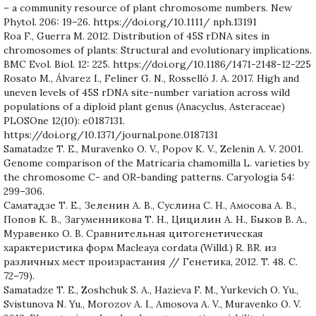
– a community resource of plant chromosome numbers. New
Phytol. 206: 19–26. https://doi.org/10.1111/ nph.13191
Roa F., Guerra M. 2012. Distribution of 45S rDNA sites in
chromosomes of plants: Structural and evolutionary implications.
BMC Evol. Biol. 12: 225. https://doi.org/10.1186/1471-2148-12-225
Rosato M., Álvarez I., Feliner G. N., Rosselló J. A. 2017. High and
uneven levels of 45S rDNA site-number variation across wild
populations of a diploid plant genus (Anacyclus, Asteraceae)
PLOSOne 12(10): e0187131.
https://doi.org/10.1371/journal.pone.0187131
Samatadze T. E., Muravenko O. V., Popov K. V., Zelenin A. V. 2001.
Genome comparison of the Matricaria chamomilla L. varieties by
the chromosome C- and OR-banding patterns. Caryologia 54:
299–306.
Саматадзе Т. Е., Зеленин А. В., Суслина С. Н., Амосова А. В.,
Попов К. В., Загуменникова Т. Н., Цицилин А. Н., Быков В. А.,
Муравенко О. В. Сравнительная цитогенетическая
характеристика форм Macleaya cordata (Willd.) R. BR. из
различных мест произрастания // Генетика, 2012. T. 48. C.
72–79).
Samatadze T. E., Zoshchuk S. A., Hazieva F. M., Yurkevich O. Yu.,
Svistunova N. Yu., Morozov A. I., Amosova A. V., Muravenko O. V.