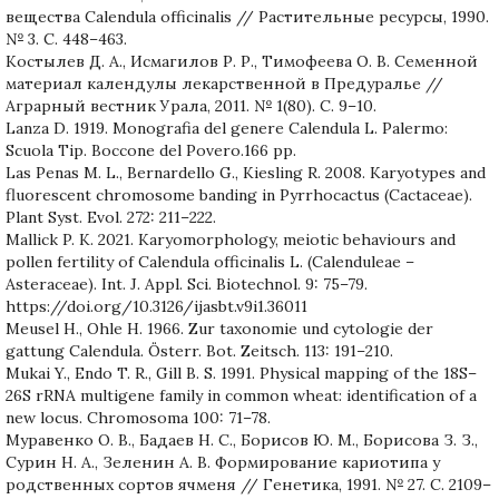
вещества Calendula officinalis // Растительные ресурсы, 1990.
№ 3. С. 448–463.
Костылев Д. А., Исмагилов Р. Р., Тимофеева О. В. Семенной
материал календулы лекарственной в Предуралье //
Аграрный вестник Урала, 2011. № 1(80). С. 9–10.
Lanza D. 1919. Monografia del genere Calendula L. Palermo:
Scuola Tip. Boccone del Povero.166 pp.
Las Penas M. L., Bernardello G., Kiesling R. 2008. Karyotypes and
fluorescent chromosome banding in Pyrrhocactus (Cactaceae).
Plant Syst. Evol. 272: 211–222.
Mallick P. K. 2021. Karyomorphology, meiotic behaviours and
pollen fertility of Calendula officinalis L. (Calenduleae –
Asteraceae). Int. J. Appl. Sci. Biotechnol. 9: 75–79.
https://doi.org/10.3126/ijasbt.v9i1.36011
Meusel H., Ohle H. 1966. Zur taxonomie und cytologie der
gattung Calendula. Österr. Bot. Zeitsch. 113: 191–210.
Mukai Y., Endo T. R., Gill B. S. 1991. Physical mapping of the 18S–
26S rRNA multigene family in common wheat: identification of a
new locus. Chromosoma 100: 71–78.
Муравенко О. В., Бадаев Н. С., Борисов Ю. М., Борисова З. З.,
Сурин Н. А., Зеленин А. В. Формирование кариотипа у
родственных сортов ячменя // Генетика, 1991. № 27. С. 2109–