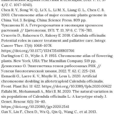
4/2. C. 1017–1043).
Chen R. Y., Song W. Q., Li X. L., Li M. X., Liang G. L., Chen C. B.
2003. Chromosome atlas of major economic plants genome in
China. Vol. 3. Beijing, China: Science Press. 809 pp.
Чуксанова Н. А. Гетерохроматин в эволюции хромосом
растений // Цитология, 1971. T. 13, № 6. C. 776–783.
Cruceriu D., Balacescu O., Rakosy E. 2018. Calendula officinalis:
Potential roles in cancer treatment and palliative care. Integr.
Cancer Ther. 17(4): 1068–1078.
https://doi.org/10.1177/1534735418803766
Darlington C. D., Wylie A. P. 1955. Chromosome atlas of flowering
plants. New York, USA: The Macmillan Company. 519 pp.
Денисенко О. Эпигенетика генов рибосомных РНК //
Успехи биологической химии, 2022. Т. 62. С. 225–241.
Esmaeili G., Laere K. V., Muylle H., Leus L. 2020. Artificial
chromosome doubling in allotetraploid Calendula officinalis.
Front. Plant Sci. 11: 622. https://doi.org/10.3389/fpls.2020.00622
Fallahi M., Mohammadi A., Miri S. M. 2020. The natural variation in
six populations of Calendula officinalis L.: A karyotype study. J.
Genet. Resour. 6(1): 34–40.
https://doi.org/10.22080/jgr.2020.2541
Gan Y., Liu F., Chen D., Wu Q., Qin Q., Wang C., et al. 2013.