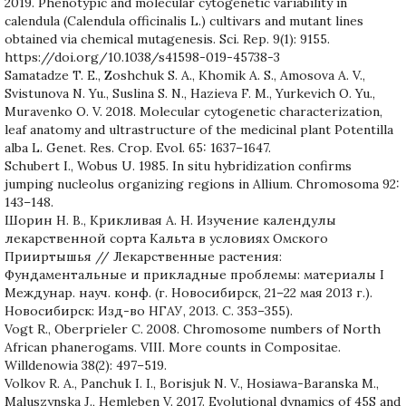
2019. Phenotypic and molecular cytogenetic variability in
calendula (Calendula officinalis L.) cultivars and mutant lines
obtained via chemical mutagenesis. Sci. Rep. 9(1): 9155.
https://doi.org/10.1038/s41598-019-45738-3
Samatadze T. E., Zoshchuk S. A., Khomik A. S., Amosova A. V.,
Svistunova N. Yu., Suslina S. N., Hazieva F. M., Yurkevich O. Yu.,
Muravenko O. V. 2018. Molecular cytogenetic characterization,
leaf anatomy and ultrastructure of the medicinal plant Potentilla
alba L. Genet. Res. Crop. Evol. 65: 1637–1647.
Schubert I., Wobus U. 1985. In situ hybridization confirms
jumping nucleolus organizing regions in Allium. Chromosoma 92:
143–148.
Шорин Н. В., Крикливая А. Н. Изучение календулы
лекарственной сорта Кальта в условиях Омского
Прииртышья // Лекарственные растения:
Фундаментальные и прикладные проблемы: материалы I
Междунар. науч. конф. (г. Новосибирск, 21–22 мая 2013 г.).
Новосибирск: Изд-во НГАУ, 2013. С. 353–355).
Vogt R., Oberprieler C. 2008. Chromosome numbers of North
African phanerogams. VIII. More counts in Compositae.
Willdenowia 38(2): 497–519.
Volkov R. A., Panchuk I. I., Borisjuk N. V., Hosiawa-Baranska M.,
Maluszynska J., Hemleben V. 2017. Evolutional dynamics of 45S and