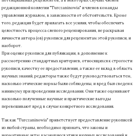
потенциальных рецензентов, а в некоторых случаях членов
редакционной коллегии "Turczaninowia" и членов команды
управления журналом, в зависимости от обстоятельств.
Кроме
того, редакция будет прилагать все усилия, чтобы обеспечить
целостность процесса слепого рецензирования, не раскрывая
личности автора (ов) рукописи для рецензентам этой рукописи, и
наоборот.
При оценке рукописи для публикации, в дополнение к
рассмотрению стандартных критериев, относящихся к строгости
рукописи, качеству ее предоставления, а также ее вклад в область
научных знаний, редакторы также будут руководствоваться тем,
насколько этические нормы были соблюдены, и вред был сведен к
минимуму при
проведении исследования.
Они также оценивают
насколько полученные научные и практические выгоды
перевешивают вред в случае конкретного исследования.
Так как "Turczaninowia" приветствует предоставление рукописей
из любой страны, необходимо признать, что законы и
нормативные акты, касающиеся этики научных исследований и