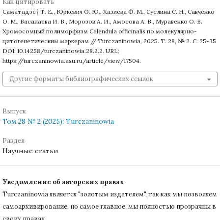
Как цитировать
Саматадзе† Т. Е., Юркевич О. Ю., Хазиева Ф. М., Суслина С. Н., Савченко
О. М., Басалаева И. В., Морозов А. И., Амосова А. В., Муравенко О. В.
Хромосомный полиморфизм Calendula officinalis по молекулярно-
цитогенетическим маркерам // Turczaninowia, 2025. Т. 28, № 2. С. 25-35
DOI: 10.14258/turczaninowia.28.2.2. URL:
https://turczaninowia.asu.ru/article/view/17504.
Другие форматы библиографических ссылок
Выпуск
Том 28 № 2 (2025): Turczaninowia
Раздел
Научные статьи
Уведомление об авторских правах
Turczaninowiа является "золотым издателем", так как мы позволяем
самоархивирование, но самое главное, мы полностью прозрачны в
своих правах.