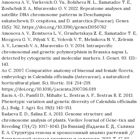
Amosova A. V., Yurkevich O. Yu., Bolsheva N. L., Samatadze T. E.,
Zoshchuk S. A., Muravenko O. V. 2022. Repeatome analyses and
satellite DNA chromosome patterns in Deschampsia
sukatschewii, D. cespitosa, and D. antarctica (Poaceae). Genes
13(5): 762. https://doi.org/10.3390/genes13050762
Amosova A. V., Zemtsova L. V., Grushetskaya Z. E., Samatadze T. E.,
Mozgova G. V., Pilyuk Y. E., Volovik V. T., Melnikova N. V., Zelenin
A. V., Lemesh V. A., Muravenko O. V. 2014. Intraspecific
chromosomal and genetic polymorphism in Brassica napus L.
detected by cytogenetic and molecular markers. J. Genet. 93: 133–
143.
Ao C. 2007. Comparative anatomy of bisexual and female florets,
embryology in Calendula officinalis (Asteraceae), a naturalized
horticultural plant. Sci. Hortic. 114: 214–219.
https://doi.org/10.1016/j.scienta.2007.06.019
Baciu A.-D., Pamfil D., Mihalte L., Sestras A. F., Sestras R. E. 2013.
Phenotypic variation and genetic diversity of Calendula officinalis
(L.). Bulg. J. Agri. Sci. 19(1): 143–151.
Badaeva E. D., Salina E. A. 2013. Genome structure and
chromosome analysis of plants. Vavilov Journal of Gene-tics and
Breeding 17(4/2): 1017–1043. [In Russian] (Бадаева Е. Д., Салина
Е. А. Структура генома и хромосомный анализ растений //
Вавиловский журнал генетики и селекции, 2013. Т. 17, №