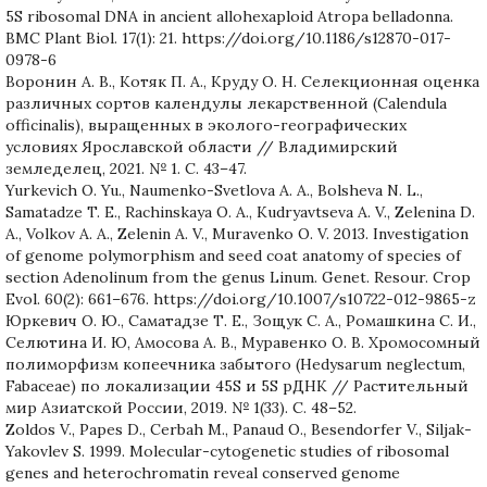
5S ribosomal DNA in ancient allohexaploid Atropa belladonna.
BMC Plant Biol. 17(1): 21. https://doi.org/10.1186/s12870-017-
0978-6
Воронин А. В., Котяк П. А., Круду О. Н. Селекционная оценка
различных сортов календулы лекарственной (Calendula
officinalis), выращенных в эколого-географических
условиях Ярославской области // Владимирский
земледелец, 2021. № 1. С. 43–47.
Yurkevich O. Yu., Naumenko-Svetlova A. A., Bolsheva N. L.,
Samatadze T. E., Rachinskaya O. A., Kudryavtseva A. V., Zelenina D.
A., Volkov A. A., Zelenin A. V., Muravenko O. V. 2013. Investigation
of genome polymorphism and seed coat anatomy of species of
section Adenolinum from the genus Linum. Genet. Resour. Crop
Evol. 60(2): 661–676. https://doi.org/10.1007/s10722-012-9865-z
Юркевич О. Ю., Саматадзе Т. Е., Зощук С. А., Ромашкина С. И.,
Селютина И. Ю, Амосова А. В., Муравенко О. В. Хромосомный
полиморфизм копеечника забытого (Hedysarum neglectum,
Fabaceae) по локализации 45S и 5S pДНК // Растительный
мир Азиатской России, 2019. № 1(33). C. 48–52.
Zoldos V., Papes D., Cerbah M., Panaud O., Besendorfer V., Siljak-
Yakovlev S. 1999. Molecular-cytogenetic studies of ribosomal
genes and heterochromatin reveal conserved genome