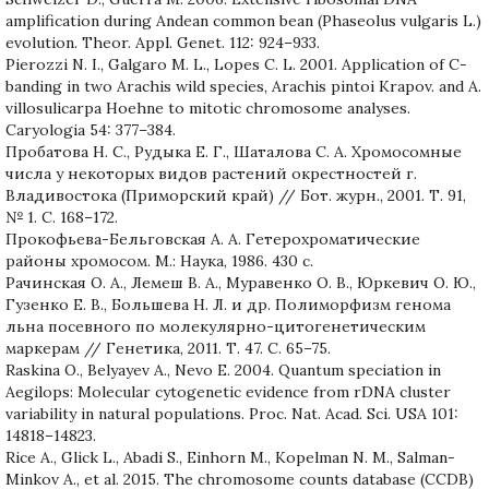
amplification during Andean common bean (Phaseolus vulgaris L.)
evolution. Theor. Appl. Genet. 112: 924–933.
Pierozzi N. I., Galgaro M. L., Lopes C. L. 2001. Application of C-
banding in two Arachis wild species, Arachis pintoi Krapov. and A.
villosulicarpa Hoehne to mitotic chromosome analyses.
Caryologia 54: 377–384.
Пробатова Н. С., Рудыка Е. Г., Шаталова С. А. Хромосомные
числа у некоторых видов растений окрестностей г.
Владивостока (Приморский край) // Бот. журн., 2001. Т. 91,
№ 1. С. 168–172.
Прокофьева-Бельговская А. А. Гетерохроматические
районы хромосом. М.: Наука, 1986. 430 с.
Рачинская О. А., Лемеш В. А., Муравенко О. В., Юркевич О. Ю.,
Гузенко Е. В., Большева Н. Л. и др. Полиморфизм генома
льна посевного по молекулярно-цитогенетическим
маркерам // Генетика, 2011. Т. 47. С. 65–75.
Raskina O., Belyayev A., Nevo E. 2004. Quantum speciation in
Aegilops: Molecular cytogenetic evidence from rDNA cluster
variability in natural populations. Proc. Nat. Acad. Sci. USA 101:
14818–14823.
Rice A., Glick L., Abadi S., Einhorn M., Kopelman N. M., Salman-
Minkov A., et al. 2015. The chromosome counts database (CCDB)