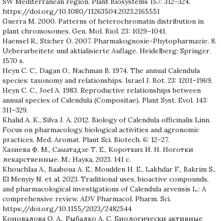
SW Mediterranean region. Plant Biosystems 157: 312–324.
https://doi.org/10.1080/11263504.2023.2165551
Guerra M. 2000. Patterns of heterochromatin distribution in
plant chromosomes. Gen. Mol. Biol. 23: 1029–1041.
Haensel R., Sticher O. 2007. Pharmakognosie-Phytopharmazie. 8.
Ueberarbeitete und aktialisierte Auflage. Heidelberg: Springer.
1570 s.
Heyn C. C., Dagan O., Nachman B. 1974. The annual Calendula
species: taxonomy and relationships. Israel J. Bot. 23: 1201–1969.
Heyn C. C., Joel A. 1983. Reproductive relationships between
annual species of Calendula (Compositae). Plant Syst. Evol. 143:
311–329.
Khalid A. K., Silva J. A. 2012. Biology of Calendula officinalis Linn.
Focus on pharmacology, biological activities and agronomic
practices. Med. Aromat. Plant Sci. Biotech. 6: 12–27.
Хазиева Ф. М., Саматадзе Т. Е., Коротких И. Н. Ноготки
лекарственные. М.: Наука, 2023. 141 c.
Khouchlaa A., Baaboua A. E., Moudden H. E., Lakhdar F., Bakrim S.,
El Menyiy N. et al. 2023. Traditional uses, bioactive compounds,
and pharmacological investigations of Calendula arvensis L.: A
comprehensive review. ADV Pharmacol. Pharm. Sci.
https://doi.org/10.1155/2023/2482544
Коновалова О. А., Рыбалко А. С. Биологически активные