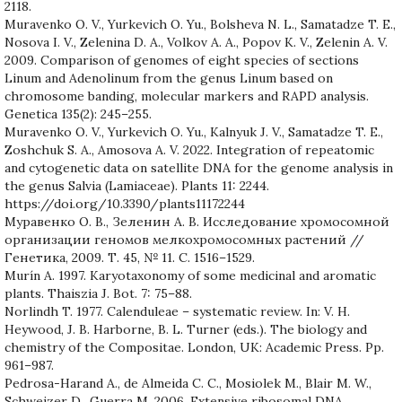
2118.
Muravenko O. V., Yurkevich O. Yu., Bolsheva N. L., Samatadze T. E.,
Nosova I. V., Zelenina D. A., Volkov A. A., Popov K. V., Zelenin A. V.
2009. Comparison of genomes of eight species of sections
Linum and Adenolinum from the genus Linum based on
chromosome banding, molecular markers and RAPD analysis.
Genetica 135(2): 245–255.
Muravenko O. V., Yurkevich O. Yu., Kalnyuk J. V., Samatadze T. E.,
Zoshchuk S. A., Amosova A. V. 2022. Integration of repeatomic
and cytogenetic data on satellite DNA for the genome analysis in
the genus Salvia (Lamiaceae). Plants 11: 2244.
https://doi.org/10.3390/plants11172244
Муравенко О. В., Зеленин А. В. Исследование хромосомной
организации геномов мелкохромосомных растений //
Генетика, 2009. Т. 45, № 11. C. 1516–1529.
Murín A. 1997. Karyotaxonomy of some medicinal and aromatic
plants. Thaiszia J. Bot. 7: 75–88.
Norlindh T. 1977. Calenduleae – systematic review. In: V. H.
Heywood, J. B. Harborne, B. L. Turner (eds.). The biology and
chemistry of the Compositae. London, UK: Academic Press. Pp.
961–987.
Pedrosa-Harand A., de Almeida C. C., Mosiolek M., Blair M. W.,
Schweizer D., Guerra M. 2006. Extensive ribosomal DNA