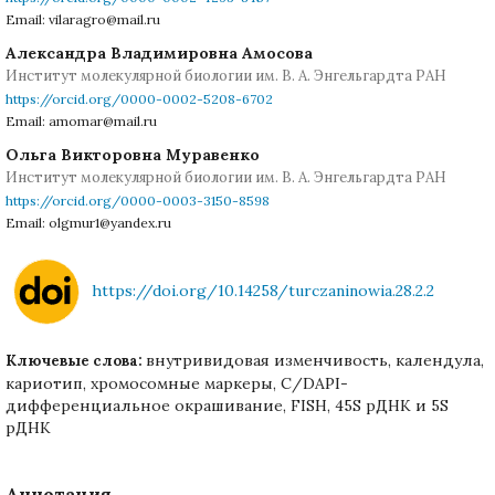
Email: vilaragro@mail.ru
Александра Владимировна Амосова
Институт молекулярной биологии им. В. А. Энгельгардта РАН
https://orcid.org/0000-0002-5208-6702
Email: amomar@mail.ru
Ольга Викторовна Муравенко
Институт молекулярной биологии им. В. А. Энгельгардта РАН
https://orcid.org/0000-0003-3150-8598
Email: olgmur1@yandex.ru
https://doi.org/10.14258/turczaninowia.28.2.2
внутривидовая изменчивость, календула,
Ключевые слова:
кариотип, хромосомные маркеры, С/DAPI-
дифференциальное окрашивание, FISH, 45S рДНК и 5S
рДНК
Аннотация