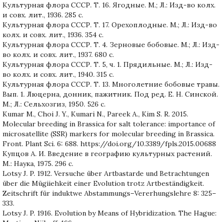
Культурная флора СССР. Т. 16. Ягодные. М.; Л.: Изд-во колх.
и совх. лит., 1936. 285 с.
Культурная флора СССР. Т. 17. Орехоплодные. М.; Л.: Изд-во
колх. и совх. лит., 1936. 354 с.
Культурная флора СССР. Т. 4. Зерновые бобовые. М.; Л.: Изд-
во колх. и совх. лит., 1937. 680 с.
Культурная флора СССР. Т. 5, ч. 1. Прядильные. М.; Л.: Изд-
во колх. и совх. лит., 1940. 315 с.
Культурная флора СССР. Т. 13. Многолетние бобовые травы.
Вып. 1. Люцерна, донник, пажитник. Под ред. Е. Н. Синской.
М.; Л.: Сельхозгиз, 1950. 526 с.
Kumar M., Choi J. Y., Kumari N., Pareek A., Kim S. R. 2015.
Molecular breeding in Brassica for salt tolerance: importance of
microsatellite (SSR) markers for molecular breeding in Brassica.
Front. Plant Sci. 6: 688. https://doi.org/10.3389/fpls.2015.00688
Купцов А. И. Введение в географию культурных растений.
М.: Наука, 1975. 296 с.
Lotsy J. P. 1912. Versuche über Artbastarde und Betrachtungen
über die Mügiiehkeit einer Evolution trotz Artbeständigkeit.
Zeitschrift für induktwe Abstammungs–Vererhungslehre 8: 325–
333.
Lotsy J. P. 1916. Evolution by Means of Hybridization. The Hague: