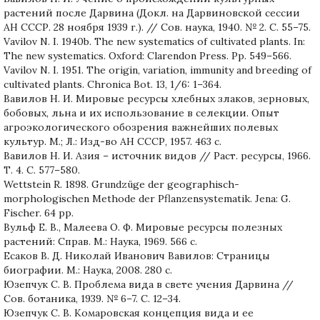
растений после Дарвина (Докл. на Дарвиновской сессии
АН СССР. 28 ноября 1939 г.). // Сов. наука, 1940. № 2. С. 55–75.
Vavilov N. I. 1940b. The new systematics of cultivated plants. In:
The new systematics. Oxford: Clarendon Press. Pp. 549–566.
Vavilov N. I. 1951. The origin, variation, immunity and breeding of
cultivated plants. Chronica Bot. 13, 1/6: 1–364.
Вавилов Н. И. Мировые ресурсы хлебных злаков, зерновых,
бобовых, льна и их использование в селекции. Опыт
агроэкологического обозрения важнейших полевых
культур. М.; Л.: Изд-во АН СССР, 1957. 463 с.
Вавилов Н. И. Азия – источник видов // Раст. ресурсы, 1966.
Т. 4. С. 577–580.
Wettstein R. 1898. Grundzüge der geographisch-
morphologischen Methode der Pflanzensystematik. Jena: G.
Fischer. 64 pp.
Вульф Е. В., Малеева О. Ф. Мировые ресурсы полезных
растений: Справ. М.: Наука, 1969. 566 с.
Есаков В. Д. Николай Иванович Вавилов: Страницы
биографии. М.: Наука, 2008. 280 с.
Юзепчук С. В. Проблема вида в свете учения Дарвина //
Сов. ботаника, 1939. № 6–7. С. 12–34.
Юзепчук С. В. Комаровская концепция вида и ее