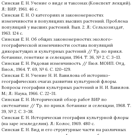
Синская Е. Н. Учение о виде и таксонах (Конспект лекций).
Л.: ВИР, 1961. 46 с.
Синская Е. Н. О категориях и закономерностях
изменчивости в популяциях высших растений. Проблема
популяций у высших растений. Вып. 2. Л.: Сельхозиздат,
1963. 124 с.
Синская Е. Н. Об общих закономерностях эколого-
географической изменчивости состава популяций
дикорастущих и культурных растений // Тр. по прикл.
ботанике, генетике и селекции, 1964. Т. 36, № 2. С. 3–13.
Синская Е. Н. Рядовая изменчивость // Бюл. МОИП. Отд.
Биол., 1964. Т. 69, № 6. С. 120–129.
Синская Е. Н. Учение Н. И. Вавилова об историко-
географических очагах развития культурной флоры.
Вопросы географии культурных растений и Н. И. Вавилов.
М.; Л.: Наука, 1966. С. 22–31.
Синская Е. Н. Исторический обзор работ ВИР по
систематике // Тр. по прикл. ботанике и селекции, 1968. Т.
39, № 2. С. 3–38.
Синская Е. Н. Историческая география культурной флоры
(на заре земледелия). Л.: Колос, 1969. 480 с.
Синская Е. Н. Вид и его структурные части на различных