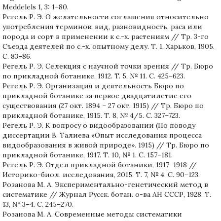
Meddelels 1, 3: 1–80.
Регель Р. Э. О желательности соглашения относительно
употребления терминов: вид, разновидность, раса или
порода и сорт в применении к с.-х. растениям // Тр. 3-го
Съезда деятелей по с.-х. опытному делу. Т. 1. Харьков, 1905.
С. 83–86.
Регель Р. Э. Селекция с научной точки зрения // Тр. Бюро
по прикладной ботанике, 1912. T. 5, № 11. C. 425–623.
Регель Р. Э. Организация и деятельность Бюро по
прикладной ботанике за первое двадцатилетие его
существования (27 окт. 1894 – 27 окт. 1915) // Тр. Бюро по
прикладной ботанике, 1915. Т. 8, № 4/5. C. 327–723.
Регель Р. Э. К вопросу о видообразовании (По поводу
диссертации В. Талиева «Опыт исследования процесса
видообразования в живой природе». 1915) // Тр. Бюро по
прикладной ботанике, 1917. Т. 10, № 1. C. 157–181.
Регель Р. Э. Отдел прикладной ботаники, 1917–1918 //
Историко-биол. исследования, 2015. Т. 7, № 4. С. 90–123.
Розанова М. А. Экспериментально-генетический метод в
систематике // Журнал Русск. ботан. о-ва АН СССР, 1928. Т.
13, № 3–4. С. 245–270.
Розанова М. А. Современные методы систематики