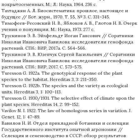
покрытосеменных. М.; Л.: Наука, 1964. 236 с.
Тахтаджян А. Л. Биосистематика: прошлое, настоящее и
будущее // Бот. журн., 1970. Т. 55, № 3. С. 331–345.
Тимофеев-Ресовский Н. В., Яблоков А. В., Глотов Н. В. Очерк
учения о популяции. М.: Наука, 1973. 277 с.
Трускинов Э. В. Эйхфельдт Иоган Гансович // Соратники
Николая Ивановича Вавилова: исследователи генофонда
растений. СПб.: ВИР, 2017a. С. 564–566.
Трускинов Э. В. Юзепчук Сергей Васильевич // Соратники
Николая Ивановича Вавилова: исследователи генофонда
растений. СПб.: ВИР, 2017. С. 573–575.
Turesson G. 1922a. The genotypical response of the plant
species to the habitat. Hereditas 3, 3: 211–350.
Turesson G. 1922b. The species and the variety as ecological
units. Hereditas 3, 1: 100–113.
Turesson G. 1930/1931. The selective effect of climate upon the
plant species. Hereditas 14, 2: 99–152.
Vavilov N. I. 1922. The law of homologous series in variation. J.
Genet. 12, 1: 47–89.
Вавилов Н. И. Отдел прикладной ботаники и селекции
Государственного института опытной агрономии //
Селекция и семеноводство в СССР: обзор результатов