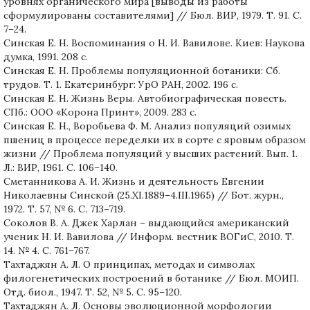
уровнях органического мира [выводы из работы
сформулированы составителями] // Бюл. ВИР, 1979. Т. 91. С.
7–24.
Синская Е. Н. Воспоминания о Н. И. Вавилове. Киев: Наукова
думка, 1991. 208 с.
Синская Е. Н. Проблемы популяционной ботаники: Сб.
трудов. Т. 1. Екатеринбург: УрО РАН, 2002. 196 с.
Синская Е. Н. Жизнь Веры. Автобиографическая повесть.
СПб.: ООО «Корона Принт», 2009. 283 с.
Синская Е. Н., Воробьева Ф. М. Анализ популяций озимых
пшениц в процессе переделки их в сорте с яровым образом
жизни // Проблема популяций у высших растений. Вып. 1.
Л.: ВИР, 1961. С. 106–140.
Сметанникова А. И. Жизнь и деятельность Евгении
Николаевны Синской (25.XI.1889–4.III.1965) // Бот. журн.,
1972. Т. 57, № 6. С. 713–719.
Соколов В. А. Джек Харлан – выдающийся американский
ученик Н. И. Вавилова // Информ. вестник ВОГиС, 2010. Т.
14. № 4. С. 761–767.
Тахтаджян А. Л. О принципах, методах и символах
филогенетических построений в ботанике // Бюл. МОИП.
Отд. биол., 1947. Т. 52, № 5. С. 95–120.
Тахтаджян А. Л. Основы эволюционной морфологии