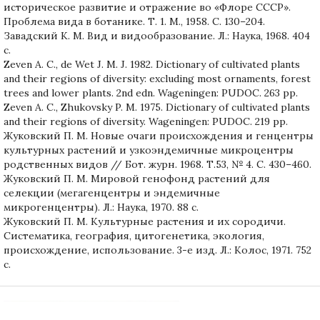
историческое развитие и отражение во «Флоре СССР».
Проблема вида в ботанике. Т. 1. М., 1958. С. 130–204.
Завадский К. М. Вид и видообразование. Л.: Наука, 1968. 404
с.
Zeven A. C., de Wet J. M. J. 1982. Dictionary of cultivated plants
and their regions of diversity: excluding most ornaments, forest
trees and lower plants. 2nd edn. Wageningen: PUDOC. 263 pp.
Zeven A. C., Zhukovsky P. M. 1975. Dictionary of cultivated plants
and their regions of diversity. Wageningen: PUDOC. 219 pp.
Жуковский П. М. Новые очаги происхождения и генцентры
культурных растений и узкоэндемичные микроцентры
родственных видов // Бот. журн. 1968. Т.53, № 4. C. 430–460.
Жуковский П. М. Мировой генофонд растений для
селекции (мегагенцентры и эндемичные
микрогенцентры). Л.: Наука, 1970. 88 с.
Жуковский П. М. Культурные растения и их сородичи.
Систематика, география, цитогенетика, экология,
происхождение, использование. 3-е изд. Л.: Колос, 1971. 752
с.