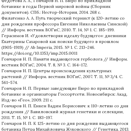
Федотова А. А., Гончаров Н. П. Бюро по прикладной
ботанике в годы Первой мировой войны (Сборник
документов). СПб.: Нестор-История, 2014. 268 с.
Филатенко А. А. Путь творческий тернист (к 120-летию со
дня рождения профессора Евгении Николаевны Синской)
// Информ. вестник ВОГиС, 2010. Т. 14, № 1. С. 185–199.
Герасимов И. «Удовлетворяя идеалу будущего»: дневники
Екатерины Сахаровой как поиски будущего в прошлом
(1905−1919) // Ab Imperia, 2015. № 1. С. 213–246.
https://doi.org/10.1353/imp.2015.0011
Гончаров Н. П. Памяти выдающегося герболога // Информ.
вестник ВОГиС, 2004. Т. 8, № 3. С. 164–172.
Гончаров Н. П. Центры происхождения культурных
растений // Информ. вестник ВОГиС, 2007. Т. 11, № 3/4. С.
561–574.
Гончаров Н. П. Первые заведующие Бюро по прикладной
ботанике и организаторы Госсортсети. Новосибирск: Акад.
Изд-во «Гео», 2009. 211 с.
Гончаров Н. П. Енкен Вадим Борисович: к 110-летию со дня
рождения // Вавиловский журнал генетики и селекции,
2011. Т. 15, № 1. С. 183–197.
Гончаров Н. П. К 125-летию со дня рождения выдающегося
ботаника Петра Михайловича Жуковского // Генетика, 2013.