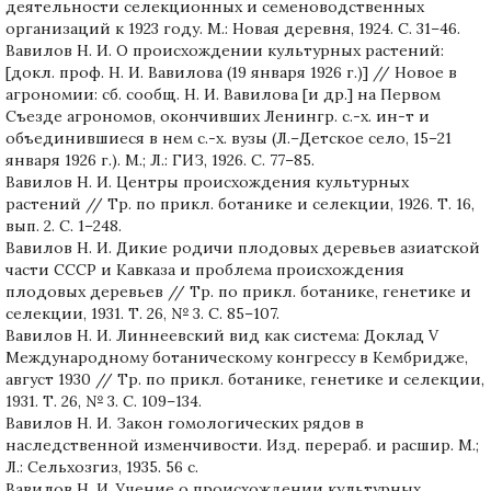
деятельности селекционных и семеноводственных
организаций к 1923 году. М.: Новая деревня, 1924. С. 31–46.
Вавилов Н. И. О происхождении культурных растений:
[докл. проф. Н. И. Вавилова (19 января 1926 г.)] // Новое в
агрономии: сб. сообщ. Н. И. Вавилова [и др.] на Первом
Съезде агрономов, окончивших Ленингр. с.-х. ин-т и
объединившиеся в нем с.-х. вузы (Л.–Детское село, 15–21
января 1926 г.). М.; Л.: ГИЗ, 1926. С. 77–85.
Вавилов Н. И. Центры происхождения культурных
растений // Тр. по прикл. ботанике и селекции, 1926. Т. 16,
вып. 2. С. 1–248.
Вавилов Н. И. Дикие родичи плодовых деревьев азиатской
части СССР и Кавказа и проблема происхождения
плодовых деревьев // Тр. по прикл. ботанике, генетике и
селекции, 1931. Т. 26, № 3. С. 85–107.
Вавилов Н. И. Линнеевский вид как система: Доклад V
Международному ботаническому конгрессу в Кембридже,
август 1930 // Тр. по прикл. ботанике, генетике и селекции,
1931. Т. 26, № 3. С. 109–134.
Вавилов Н. И. Закон гомологических рядов в
наследственной изменчивости. Изд. перераб. и расшир. М.;
Л.: Сельхозгиз, 1935. 56 с.
Вавилов Н. И. Учение о происхождении культурных