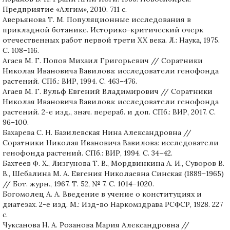
Предприятие «Алгим», 2010. 711 с.
Аверьянова Т. М. Популяционные исследования в
прикладной ботанике. Историко-критический очерк
отечественных работ первой трети XX века. Л.: Наука, 1975.
С. 108–116.
Агаев М. Г. Попов Михаил Григорьевич // Соратники
Николая Ивановича Вавилова: исследователи генофонда
растений. СПб.: ВИР, 1994. С. 463–476.
Агаев М. Г. Вульф Евгений Владимирович // Соратники
Николая Ивановича Вавилова: исследователи генофонда
растений. 2-е изд., знач. перераб. и доп. СПб.: ВИР, 2017. С.
96–100.
Бахарева С. Н. Базилевская Нина Александровна //
Соратники Николая Ивановича Вавилова: исследователи
генофонда растений. СПб.: ВИР, 1994. С. 34–42.
Бахтеев Ф. Х., Лизгунова Т. В., Мордвинкина А. И., Суворов В.
В., Шебалина М. А. Евгения Николаевна Синская (1889–1965)
// Бот. журн., 1967. Т. 52, № 7. С. 1014–1020.
Богомолец А. А. Введение в учение о конституциях и
диатезах. 2-е изд. М.: Изд-во Наркомздрава РСФСР, 1928. 227
с.
Чуксанова Н. А. Розанова Мария Александровна //