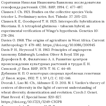
Соратники Николая Ивановича Вавилова: исследователи
генофонда растений. СПб.: ВИР, 1994. С. 477–487.
Clausen J. Ch. 1921. Studies on the collective species Viola
tricolor L. Preliminary notes. Bot. Tidsskr. 37: 205–221.
Clausen R. E., Goodspeed T. H. 1925. Interspecific hybridization in
Nicotiana. II. A tetraploid glutinosa – tabacum hybrid, an
experimental verification of Winge's hypothesis. Genetics 10:
278–284.
Davies O. 1968. The origins of agriculture in West Africa. Current
Anthropology 9: 479–482. https://doi.org/10.1086/200945
Davis P. H., Heywood V. H. 1963. Principles of angiosperm
taxonomy. Edinburgh; London: Oliver & Boyd. 556 pp.
Дорофеев В. Ф., Филатенко А. А. Развитие центров
происхождения культурных растений в трудах Е. Н.
Синской // Бюл. ВИР, 1979. Т. 91. С. 44–49.
Дубинин Н. П. О некоторых спорных проблемах генетики
// Биол. журн., 1932. Т. 1, № 1/2. С. 112–146.
Dvorak J., Luo M.-Ch., Akhunov E. D. 2011. N. I. Vavilov’s theory of
centres of diversity in the light of current understanding of
wheat diversity, domestication and evolution. Czech J. Genet.
Plant Breed. 47, Special Issue: S20–S27.
https://doi.org/10.17221/3249-CJGPB