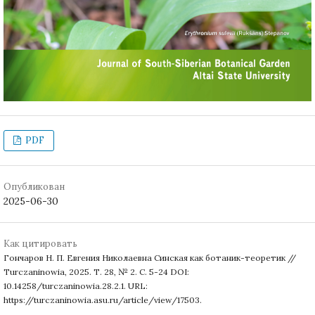
PDF
Опубликован
2025-06-30
Как цитировать
Гончаров Н. П. Евгения Николаевна Синская как ботаник-теоретик //
Turczaninowia, 2025. Т. 28, № 2. С. 5-24 DOI:
10.14258/turczaninowia.28.2.1. URL:
https://turczaninowia.asu.ru/article/view/17503.