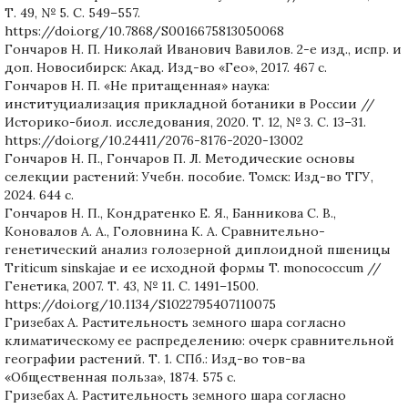
Т. 49, № 5. С. 549–557.
https://doi.org/10.7868/S0016675813050068
Гончаров Н. П. Николай Иванович Вавилов. 2-е изд., испр. и
доп. Новосибирск: Акад. Изд-во «Гео», 2017. 467 с.
Гончаров Н. П. «Не притащенная» наука:
институциализация прикладной ботаники в России //
Историко-биол. исследования, 2020. Т. 12, № 3. С. 13–31.
https://doi.org/10.24411/2076-8176-2020-13002
Гончаров Н. П., Гончаров П. Л. Методические основы
селекции растений: Учебн. пособие. Томск: Изд-во ТГУ,
2024. 644 c.
Гончаров Н. П., Кондратенко Е. Я., Банникова С. В.,
Коновалов А. А., Головнина К. А. Сравнительно-
генетический анализ голозерной диплоидной пшеницы
Triticum sinskajae и ее исходной формы T. monococcum //
Генетика, 2007. Т. 43, № 11. С. 1491–1500.
https://doi.org/10.1134/S1022795407110075
Гризебах А. Растительность земного шара согласно
климатическому ее распределению: очерк сравнительной
географии растений. Т. 1. СПб.: Изд-во тов-ва
«Общественная польза», 1874. 575 с.
Гризебах А. Растительность земного шара согласно