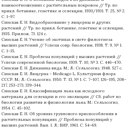
взаимоотношениях с растительным покровом // Тр. по
прикл. ботанике, генетике и селекции, 1930/1931. Т. 25, № 2.
С. 1–97.
Синская Е. Н. Видообразование у люцерны и других
растений // Тр. по прикл. ботанике, генетике и селекции,
1935. Прилож. 73. 124 с.
Синская Е. Н. Учение об экотипах в свете филогенеза
высших растений // Успехи совр. биологии, 1938. Т. 9, № 1.
С. 1–15.
Синская Е. Н. Проблема популяций у высших растений //
Успехи современной биологии, 1939. Т. 10, № 3. С. 446–470.
Синская Е. Н. Динамика вида. М.; Л.: Сельхозгиз, 1948. 527 с.
Синская Е. Н. Люцерна – Medicago L. Культурная флора
СССР. М.; Л.: Сельхозгиз, 1950. Т. 13, № 1. С. 7–107, 126–195, 208–
217, 253–273, 339–344.
Синская Е. Н. Классификация льна как исходного
материала для селекции и его эволюции // Сб. работ по
биологии развития и физиологии льна. М.: Сельхозгиз,
1954. С. 45–102.
Синская Е. Н. Об уровнях группового приспособления в
растительных популяциях // Проблема популяций у
высших растений. Вып. 1. Л.: ВИР, 1961. С. 54–69.