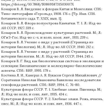
https://doi.org/10.7868/S086958731503007X
Комаров В. Л. Введение к флорам Китая и Монголии. СПб.:
Типо-литография «Герольд», 1908. 176 с. [Тр. Имп. СПб.
ботанического сада. Т. XXIX, вып. 1].
Комаров В. Л. Флора полуострова Камчатки. Т. 1. Л.: Изд-во
АН СССР, 1927. 339 с.
Комаров В. Л. Происхождение культурных растений. М.; Л.:
ОГиЗ-Гос. Изд-во с.-х. и колх. кооп. лит., 1931. 239 с.
Комаров В. Л. Учение о виде у растений (Страница из
истории биологии). М.; Л.: Изд-во АН СССР, 1940. 212 с.
Комаров В. Л. Учение о виде у растений: Страница из
истории биологии. М.; Л.: Изд-во АН СССР, 1944. 245 с.
Конарев В. Г. Вид как биологическая система в эволюции и
селекции: Биохимические и молекулярно-биологические
аспекты. СПб.: ВИР, 1995. 179 с.
Костина Л. И., Камераз А. Я. Букасов Сергей Михайлович //
Соратники Николая Ивановича Вавилова: исследователи
генофонда растений. СПб.: ВИР, 1994. С. 76–80.
Культурная флора СССР. Т. 1. Хлебные злаки. Пшеница. М.;
Л.: Изд-во колх. и совх. лит., 1935. 434 с.
Культурная флора СССР. Т. 2. Хлебные злаки. Рожь, ячмень,
овес. М.; Л.: Изд-во колх. и совх. лит., 1936. 447 с.