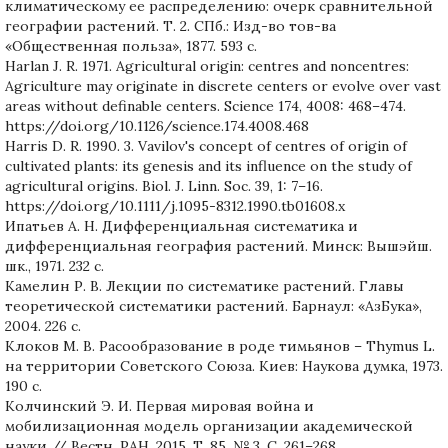
климатическому ее распределению: очерк сравнительной
географии растений. Т. 2. СПб.: Изд-во тов-ва
«Общественная польза», 1877. 593 с.
Harlan J. R. 1971. Agricultural origin: centres and noncentres:
Agriculture may originate in discrete centers or evolve over vast
areas without definable centers. Science 174, 4008: 468–474.
https://doi.org/10.1126/science.174.4008.468
Harris D. R. 1990. 3. Vavilov's concept of centres of origin of
cultivated plants: its genesis and its influence on the study of
agricultural origins. Biol. J. Linn. Soc. 39, 1: 7–16.
https://doi.org/10.1111/j.1095-8312.1990.tb01608.x
Ипатьев А. Н. Дифференциальная систематика и
дифференциальная география растений. Минск: Вышэйш.
шк., 1971. 232 с.
Камелин Р. В. Лекции по систематике растений. Главы
теоретической систематики растений. Барнаул: «АзБука»,
2004. 226 с.
Клоков М. В. Расообразование в роде тимьянов – Thymus L.
на территории Советского Союза. Киев: Наукова думка, 1973.
190 с.
Колчинский Э. И. Первая мировая война и
мобилизационная модель организации академической
науки // Вестн. РАН. 2015. Т. 85, № 3. С. 261–268.