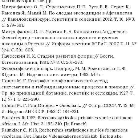
Martinus Nijhoff. 166 pp.
Митрофанова О. П., Стрельченко П. П., Зуев Е. В., Стрит К.,
Канопка Я., Макай М. По следам экспедиций в Афганистан
// Вавиловский журн. генетики и селекции, 2012. Т. 16, № 3.
С. 579–591.
Митрофанова О. П., Удачин Р. А. Константин Андреевич
Фляксбергер – основоположник научного изучения
пшеницы в России // Информ. вестник ВОГиС, 2007. Т. 11, №
3/4. С. 591–608.
Пачосский И. К. Стадии развития флоры // Вестн.
Естествознания, 1891. № 8. С. 261–270.
Философский словарь. Под ред. М. М. Розенталя и П. Ф.
Юдина. М.: Изд-во полит. лит-ры, 1963. 544 с.
Попов М. Г. Географо-морфологический метод
систематики и гибридизационные процессы в природе //
Тр. по прикладной ботанике, генетике и селекции, 1927. Т.
17, № 1. С. 221–290.
Попов М. Г. Род Оносма – Onosma L. // Флора СССР. Т. 19. М.;
Л.: Изд-во АН СССР, 1953. С. 184–231.
Portéres R. 1962. Berceaux agricoles primaires sur le continent
African. J. Afr. Hist. 3: 195–210. [In Franch]
Raunkiaer C. 1918. Recherches statistiques sur les formations
végétales. Det Danske Videnskabernes Selskab. Biologiske