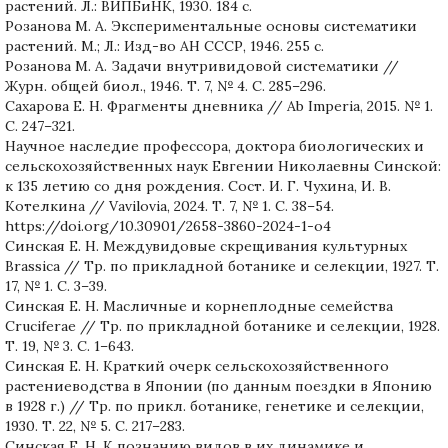
растений. Л.: ВИПБиНК, 1930. 184 с.
Розанова М. А. Экспериментальные основы систематики
растений. М.; Л.: Изд-во АН СССР, 1946. 255 с.
Розанова М. А. Задачи внутривидовой систематики //
Журн. общей биол., 1946. Т. 7, № 4. С. 285–296.
Сахарова Е. Н. Фрагменты дневника // Ab Imperia, 2015. № 1.
С. 247–321.
Научное наследие профессора, доктора биологических и
сельскохозяйственных наук Евгении Николаевны Синской:
к 135 летию со дня рождения. Сост. И. Г. Чухина, И. В.
Котелкина // Vavilovia, 2024. Т. 7, № 1. С. 38–54.
https://doi.org/10.30901/2658-3860-2024-1-o4
Синская Е. Н. Междувидовые скрещивания культурных
Brassica // Тр. по прикладной ботанике и селекции, 1927. Т.
17, № 1. С. 3–39.
Синская Е. Н. Масличные и корнеплодные семейства
Cruciferae // Тр. по прикладной ботанике и селекции, 1928.
Т. 19, № 3. С. 1–643.
Синская Е. Н. Краткий очерк сельскохозяйственного
растениеводства в Японии (по данным поездки в Японию
в 1928 г.) // Тр. по прикл. ботанике, генетике и селекции,
1930. Т. 22, № 5. С. 217–283.
Синская Е. Н. К познанию видов в их динамике и