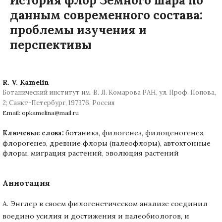
История флор Земного шара по
данным современного состава:
проблемы изучения и
перспективы
R. V. Kamelin
Ботанический институт им. В. Л. Комарова РАН, ул. Проф. Попова,
2; Санкт-Петербург, 197376, Россия
Email: opkamelina@mail.ru
ботаника, филогенез, филоценогенез,
Ключевые слова:
флорогенез, древние флоры (палеофлоры), автохтонные
флоры, миграция растений, эволюция растений
Аннотация
А. Энглер в своем филогенетическом анализе соединил
воедино усилия и достижения и палеобиологов, и