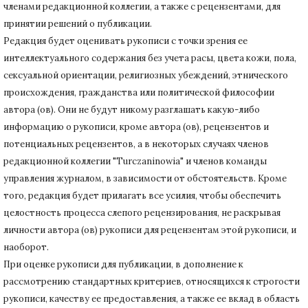
членами редакционной коллегии, а также с рецензентами, для
принятии решений о публикации.
Редакция будет оценивать рукописи с точки зрения ее
интеллектуального содержания без учета расы, цвета кожи, пола,
сексуальной ориентации, религиозных убеждений, этнического
происхождения, гражданства или политической философии
автора (ов).
Они не будут никому разглашать какую-либо
информацию о рукописи, кроме автора (ов), рецензентов и
потенциальных рецензентов, а в некоторых случаях членов
редакционной коллегии "Turczaninowia" и членов команды
управления журналом, в зависимости от обстоятельств.
Кроме
того, редакция будет прилагать все усилия, чтобы обеспечить
целостность процесса слепого рецензирования, не раскрывая
личности автора (ов) рукописи для рецензентам этой рукописи, и
наоборот.
При оценке рукописи для публикации, в дополнение к
рассмотрению стандартных критериев, относящихся к строгости
рукописи, качеству ее предоставления, а также ее вклад в область