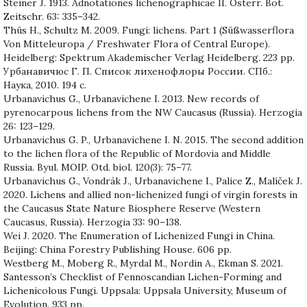
Steiner J. 1913. Adnotationes lichenographicae II. Österr. Bot.
Zeitschr. 63: 335–342.
Thüs H., Schultz M. 2009. Fungi: lichens. Part 1 (Süßwasserflora
Von Mitteleuropa / Freshwater Flora of Central Europe).
Heidelberg: Spektrum Akademischer Verlag Heidelberg. 223 pp.
Урбанавичюс Г. П. Список лихенофлоры России. СПб.:
Наука, 2010. 194 с.
Urbanavichus G., Urbanavichene I. 2013. New records of
pyrenocarpous lichens from the NW Caucasus (Russia). Herzogia
26: 123–129.
Urbanavichus G. P., Urbanavichene I. N. 2015. The second addition
to the lichen flora of the Republic of Mordovia and Middle
Russia. Byul. MOIP. Otd. biol. 120(3): 75–77.
Urbanavichus G., Vondrák J., Urbanavichene I., Palice Z., Malíček J.
2020. Lichens and allied non-lichenized fungi of virgin forests in
the Caucasus State Nature Biosphere Reserve (Western
Caucasus, Russia). Herzogia 33: 90–138.
Wei J. 2020. The Enumeration of Lichenized Fungi in China.
Beijing: China Forestry Publishing House. 606 pp.
Westberg M., Moberg R., Myrdal M., Nordin A., Ekman S. 2021.
Santesson’s Checklist of Fennoscandian Lichen-Forming and
Lichenicolous Fungi. Uppsala: Uppsala University, Museum of
Evolution. 933 pp.