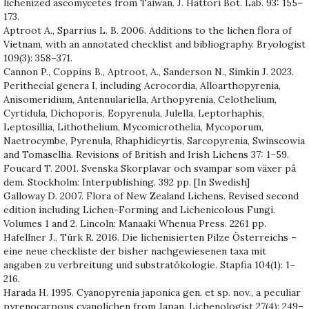
lichenized ascomycetes from Taiwan. J. Hattori Bot. Lab. 93: 155–
173.
Aptroot A., Sparrius L. B. 2006. Additions to the lichen flora of
Vietnam, with an annotated checklist and bibliography. Bryologist
109(3): 358–371.
Cannon P., Coppins B., Aptroot, A., Sanderson N., Simkin J. 2023.
Perithecial genera I, including Acrocordia, Alloarthopyrenia,
Anisomeridium, Antennulariella, Arthopyrenia, Celothelium,
Cyrtidula, Dichoporis, Eopyrenula, Julella, Leptorhaphis,
Leptosillia, Lithothelium, Mycomicrothelia, Mycoporum,
Naetrocymbe, Pyrenula, Rhaphidicyrtis, Sarcopyrenia, Swinscowia
and Tomasellia. Revisions of British and Irish Lichens 37: 1–59.
Foucard T. 2001. Svenska Skorplavar och svampar som växer på
dem. Stockholm: Interpublishing. 392 pp. [In Swedish]
Galloway D. 2007. Flora of New Zealand Lichens. Revised second
edition including Lichen-Forming and Lichenicolous Fungi.
Volumes 1 and 2. Lincoln: Manaaki Whenua Press. 2261 pp.
Hafellner J., Türk R. 2016. Die lichenisierten Pilze Österreichs –
eine neue checkliste der bisher nachgewiesenen taxa mit
angaben zu verbreitung und substratökologie. Stapfia 104(1): 1–
216.
Harada H. 1995. Cyanopyrenia japonica gen. et sp. nov., a peculiar
pyrenocarpous cyanolichen from Japan. Lichenologist 27(4): 249–