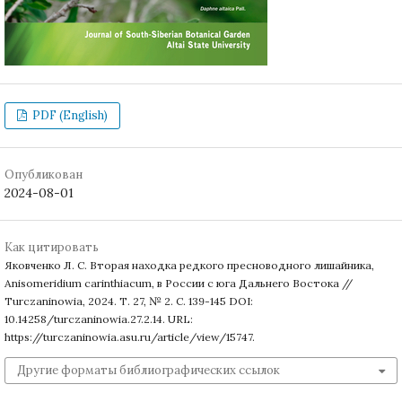
PDF (English)
Опубликован
2024-08-01
Как цитировать
Яковченко Л. С. Вторая находка редкого пресноводного лишайника,
Anisomeridium carinthiacum, в России с юга Дальнего Востока //
Turczaninowia, 2024. Т. 27, № 2. С. 139-145 DOI:
10.14258/turczaninowia.27.2.14. URL:
https://turczaninowia.asu.ru/article/view/15747.
Другие форматы библиографических ссылок