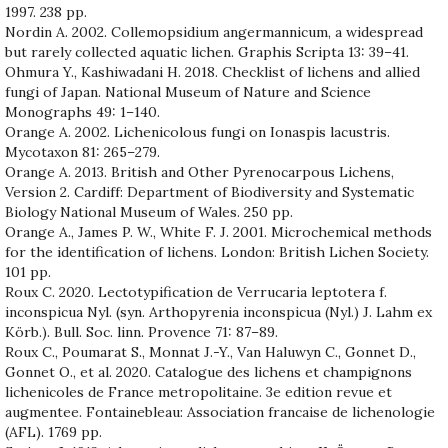
1997. 238 pp.
Nordin A. 2002. Collemopsidium angermannicum, a widespread
but rarely collected aquatic lichen. Graphis Scripta 13: 39–41.
Ohmura Y., Kashiwadani H. 2018. Checklist of lichens and allied
fungi of Japan. National Museum of Nature and Science
Monographs 49: 1–140.
Orange A. 2002. Lichenicolous fungi on Ionaspis lacustris.
Mycotaxon 81: 265–279.
Orange A. 2013. British and Other Pyrenocarpous Lichens,
Version 2. Cardiff: Department of Biodiversity and Systematic
Biology National Museum of Wales. 250 pp.
Orange A., James P. W., White F. J. 2001. Microchemical methods
for the identification of lichens. London: British Lichen Society.
101 pp.
Roux C. 2020. Lectotypification de Verrucaria leptotera f.
inconspicua Nyl. (syn. Arthopyrenia inconspicua (Nyl.) J. Lahm ex
Körb.). Bull. Soc. linn. Provence 71: 87–89.
Roux C., Poumarat S., Monnat J.-Y., Van Haluwyn C., Gonnet D.,
Gonnet O., et al. 2020. Catalogue des lichens et champignons
lichenicoles de France metropolitaine. 3e edition revue et
augmentee. Fontainebleau: Association francaise de lichenologie
(AFL). 1769 pp.