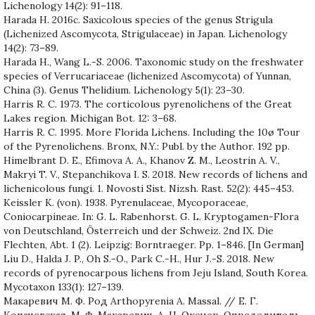
Lichenology 14(2): 91–118.
Harada H. 2016c. Saxicolous species of the genus Strigula
(Lichenized Ascomycota, Strigulaceae) in Japan. Lichenology
14(2): 73–89.
Harada H., Wang L.-S. 2006. Taxonomic study on the freshwater
species of Verrucariaceae (lichenized Ascomycota) of Yunnan,
China (3). Genus Thelidium. Lichenology 5(1): 23–30.
Harris R. C. 1973. The corticolous pyrenolichens of the Great
Lakes region. Michigan Bot. 12: 3–68.
Harris R. C. 1995. More Florida Lichens. Including the 10ø Tour
of the Pyrenolichens. Bronx, N.Y.: Publ. by the Author. 192 pp.
Himelbrant D. E., Efimova A. A., Khanov Z. M., Leostrin A. V.,
Makryi T. V., Stepanchikova I. S. 2018. New records of lichens and
lichenicolous fungi. 1. Novosti Sist. Nizsh. Rast. 52(2): 445–453.
Keissler K. (von). 1938. Pyrenulaceae, Mycoporaceae,
Coniocarpineae. In: G. L. Rabenhorst. G. L. Kryptogamen-Flora
von Deutschland, Österreich und der Schweiz. 2nd IX. Die
Flechten, Abt. 1 (2). Leipzig: Borntraeger. Pp. 1–846. [In German]
Liu D., Halda J. P., Oh S.-O., Park C.-H., Hur J.-S. 2018. New
records of pyrenocarpous lichens from Jeju Island, South Korea.
Mycotaxon 133(1): 127–139.
Макаревич М. Ф. Род Arthopyrenia A. Massal. // Е. Г.
Копачевская, М. Ф. Макаревич, А. Н. Окснер. Определитель