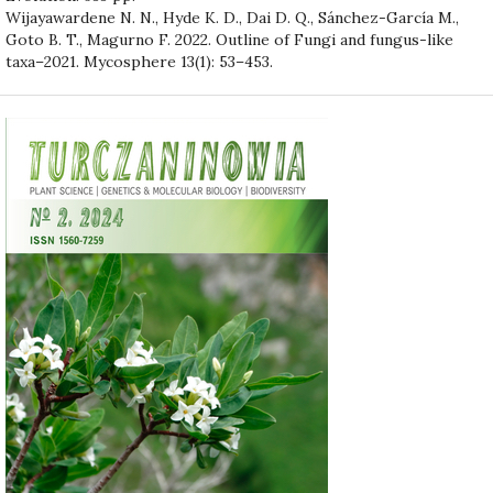
Wijayawardene N. N., Hyde K. D., Dai D. Q., Sánchez-García M.,
Goto B. T., Magurno F. 2022. Outline of Fungi and fungus-like
taxa–2021. Mycosphere 13(1): 53–453.