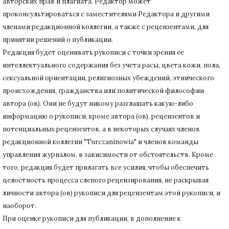
авторских прав и плагиата.
Редактор может
проконсультироваться с заместителями Редактора и другими
членами редакционной коллегии, а также с рецензентами, для
принятии решений о публикации.
Редакция будет оценивать рукописи с точки зрения ее
интеллектуального содержания без учета расы, цвета кожи, пола,
сексуальной ориентации, религиозных убеждений, этнического
происхождения, гражданства или политической философии
автора (ов).
Они не будут никому разглашать какую-либо
информацию о рукописи, кроме автора (ов), рецензентов и
потенциальных рецензентов, а в некоторых случаях членов
редакционной коллегии "Turczaninowia" и членов команды
управления журналом, в зависимости от обстоятельств.
Кроме
того, редакция будет прилагать все усилия, чтобы обеспечить
целостность процесса слепого рецензирования, не раскрывая
личности автора (ов) рукописи для рецензентам этой рукописи, и
наоборот.
При оценке рукописи для публикации, в дополнение к