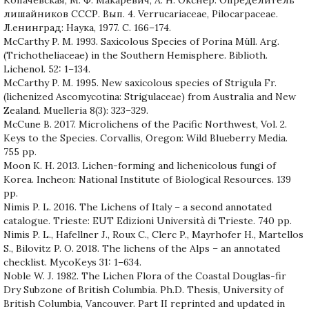
лишайников СССР. Вып. 4. Verrucariaceae, Pilocarpaceae.
Л.енинград: Наука, 1977. C. 166–174.
McCarthy P. M. 1993. Saxicolous Species of Porina Müll. Arg.
(Trichotheliaceae) in the Southern Hemisphere. Biblioth.
Lichenol. 52: 1–134.
McCarthy P. M. 1995. New saxicolous species of Strigula Fr.
(lichenized Ascomycotina: Strigulaceae) from Australia and New
Zealand. Muelleria 8(3): 323–329.
McCune B. 2017. Microlichens of the Pacific Northwest, Vol. 2.
Keys to the Species. Corvallis, Oregon: Wild Blueberry Media.
755 pp.
Moon K. H. 2013. Lichen-forming and lichenicolous fungi of
Korea. Incheon: National Institute of Biological Resources. 139
pp.
Nimis P. L. 2016. The Lichens of Italy – a second annotated
catalogue. Trieste: EUT Edizioni Università di Trieste. 740 pp.
Nimis P. L., Hafellner J., Roux C., Clerc P., Mayrhofer H., Martellos
S., Bilovitz P. O. 2018. The lichens of the Alps – an annotated
checklist. MycoKeys 31: 1–634.
Noble W. J. 1982. The Lichen Flora of the Coastal Douglas-fir
Dry Subzone of British Columbia. Ph.D. Thesis, University of
British Columbia, Vancouver. Part II reprinted and updated in