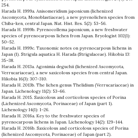
254.
Harada H. 1999a. Anisomeridium japonicum (lichenized
Ascomycota, Monoblastiaceae), a new pyrenolichen species from
Chiba-ken, central Japan. Nat. Hist. Res. 5(2): 53–56.
Harada H. 1999b. Pyrenocollema japonicum, a new freshwater
species of pyrenocarpous lichen from Japan. Bryologist 102(1):
50–52.
Harada H. 1999c. Taxonomic notes on pyrenocarpous lichens in
Japan (1). Strigula aquatica H. Harada (Strigulaceae). Hikobia 13:
35–38.
Harada H. 2013a. Agonimia deguchii (lichenized Ascomycota,
Verrucariaceae), a new saxicolous species from central Japan.
Hikobia 16(3): 307–310.
Harada H. 2013b. The lichen genus Thelidium (Verrucariaceae) in
Japan. Lichenology 11(2): 53–66.
Harada H. 2015. Saxicolous and corticolous species of Porina
(Lichenized Ascomycota, Porinaceae) of Japan (part 1).
Lichenology 14(1): 1–26.
Harada H. 2016a. Key to the freshwater species of
pyrenocarpous lichens in Japan. Lichenology 14(2): 129–144.
Harada H. 2016b. Saxicolous and corticolous species of Porina
(lichenized Ascomycota, Porinaceae) of Japan (part 2).