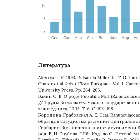
Литература
Akeroyd J. R. 1993. Pulsatilla Miller. In: T. G. Tutin
Chater et al. (eds.). Flora Europaea. Vol. 1. Cam
University Press. Pp. 264–266.
Бакин О. В. О роде Pulsatilla Mill. (Ranuncula
// Труды Волжско-Камского государственн
заповедника, 2005. Т. 6. С. 193–198.
Бородина-Грабовская А. Е. Сем. Ranunculacea
образцов сосудистых растений Центральной
Гербарии Ботанического института имени В. 
ред. В. И. Грубова. СПб.: Изд-во С.-Петерб. ун-
Darriba D., Taboada G., Doallo R., Posada D. 201