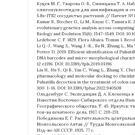
Куцев М. Г., Уварова О. В., Синицына Т. А. Н
олигонуклеотидов для амплификации и сек
5.8s-ITS2 сосудистых растений // Патент № R
Kumar S., Stecher G., Li M., Knyaz C., Tamura K.
evolutionary genetics analysis across computing
Biology and Evolution 35(6): 1547–1549. DOI: 1
Ledebour C. F. 1829. Flora Altaica. Tomus 1. Berol
Li Q.-J., Wang X., Wang J.-R.., Su N., Zhang L., Ma Y
Potter D. 2019. Efficient identification of Pulsati
DNA barcodes and micro-morphological characters
12 e1196. DOI: 10.3389/fpls.2019.01196
Liu H., Hu Y., Qi B., Yan C., Wang L., Zhang Y., C
pharmacology and molecular docking to elucida
Pulsatilla decoction in the treatment of colon ca
300: 1–16. DOI: 10.3389/fphar.2022.940508
Ольденбург С. Экспедиция Д. А. Клеменца в 
Известия Восточно-Сибирского отдела Имп
Географического общества. Т. 45. Иркутск: 
тов-ва печатного дела, 1917. С. 219–231.
Победимова Е. Г. Растительность централь
Монгольского Алтая // Труды Монгольской ко
Изд-во АН СССР, 1935. 77 с.