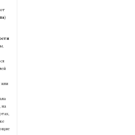
бот
па
)
ости
ы,
ся
лей
 или
ала
 на
ртах,
ке
ющие