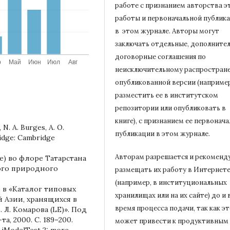
работе с признанием авторства э
работы и первоначальной
публик
в этом журнале.
Авторы могут
заключать отдельные, дополните
договорные соглашения по
неисключительному распростран
опубликованной версии (например
разместить ее в институтском
репозитории или опубликовать в
книге), с признанием ее первонач
, N. A. Burges, A. O.
публикации в
этом журнале.
bridge: Cambridge
Авторам разрешается и рекоменд
ceae) во флоре Татарстана
ого природного
размещать их работу в Интернет
(например, в институциональных
e в «Каталог типовых
хранилищах или на их сайте) до и 
 Азии, хранящихся в
время процесса подачи, так как э
Л. Комарова (LE)». Под
та, 2000. С. 189–200.
может привести к продуктивным
2. jModelTest 2: more