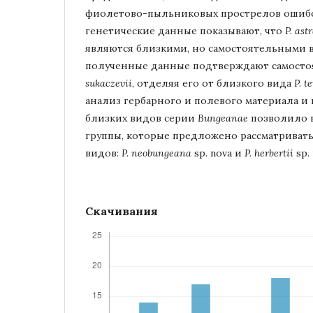
фиолетово-пыльниковых прострелов ошиб
генетические данные показывают, что
P. ast
являются близкими, но самостоятельными 
полученные данные подтверждают самосто
sukaczevii
, отделяя его от близкого вида
P. t
анализ гербарного и полевого материала и
близких видов серии
Bungeanae
позволило 
группы, которые предложено рассматривать
видов:
P. neobungeana
sp. nova и
P. herbertii
sp.
Скачивания