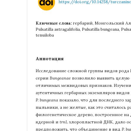
https://doi.org/10.14258/turczaninow
гербарий, Монгольский Ал
Ключевые слова:
Pulsatilla astragalifolia, Pulsatilla bungeana, Pulsa
tenuiloba
Аннотация
Исследование сложной группы видов рода
серии
Bungeanae
позволило выявить целую
отличимых межвидовых признаков. Изучен
аутентичных гербарных экземпляров видов
P. bungeana
показало, что для последнего х
пыльники, а не желтые, как это считалось 
филогенетическое дерево, построенное на 
ядерной и
trnL
хлоропластной ДНК, дало о
предположить, что объединение в вид
P. b