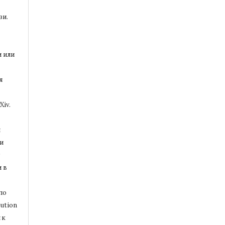
зи.
и или
я
Xiv.
и
и
т
 в
по
ution
 к