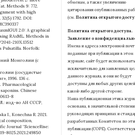
обменам, а также увеличению
at. Methods 9: 772.
цитирования опубликованных ра
ignment with high
(см.
Политика открытого досту
 32(5):1792. DOI:
PMC390337
. raxmlGUI 2.0: A graphical
Политика открытого доступа.
 using RAxML. Methods in
Заявление о конфиденциальн
1/2041-210X.13512
Имена и адреса электронной почт
Pulsatilla. Norfolk:
поданные при публикации в этом
тений Монголии (с
журнале, сайт будет использовать
исключительно для заявленных це
голии (сосудистые
данного журнала, и они не будут
», 1996. 136 с.
доступны для любых других целей
2. Pharmacological
a saponins. Chinese
какой-либо другой стороне.
00613-8
Наша публикационная этика журн
 Л.: изд-во АН СССР,
основана, в значительной степени,
руководящих принципах и станда
ska I., Konechna R. 2021.
ical composition,
разработанных Комитетом по эти
ific Journal “ScienceRise:
публикации (COPE).
Соответству
2519-8025.2021.249850