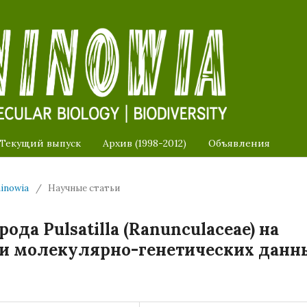
Текущий выпуск
Архив (1998-2012)
Объявления
ninowia
/
Научные статьи
ода Pulsatilla (Ranunculaceae) на
 и молекулярно-генетических данн