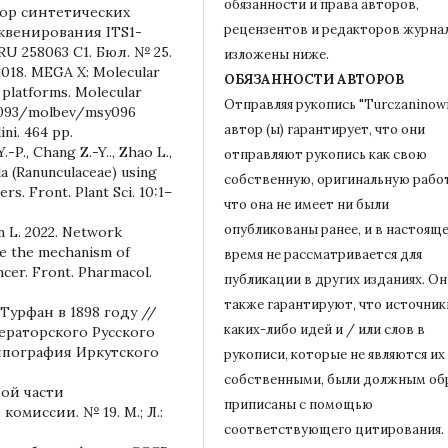
обязанности и права авторов,
абор синтетических
рецензентов и редакторов журна
венирования ITS1-
U 258063 C1. Бюл. № 25.
изложены ниже.
 2018. MEGA X: Molecular
ОБЯЗАННОСТИ АВТОРОВ
 platforms. Molecular
Отправляя рукопись "Turczaninowi
0.1093/molbev/msy096
автор (ы) гарантирует, что они
ini. 464 pp.
.-P., Chang Z.-Y.., Zhao L.,
отправляют рукопись как свою
lla (Ranunculaceae) using
собственную, оригинальную работ
. Front. Plant Sci. 10:1–
что она не имеет ни были
опубликованы ранее, и в настоящ
hen L. 2022. Network
te the mechanism of
время не рассматривается для
ncer. Front. Pharmacol.
публикации в других изданиях.
Он
также гарантируют, что источник
Турфан в 1898 году //
каких-либо идей и / или слов в
ераторского Русского
типография Иркутского
рукописи, которые не являются их
собственными, были должным об
ной части
приписаны с помощью
миссии. № 19. М.; Л.:
соответствующего цитирования.