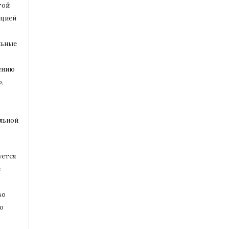
той
ацией
льные
ению
,
альной
уется
е
во
то