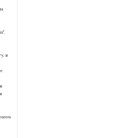
ла
a",
у, и
ее
и
и
разом