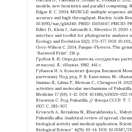
models, new heuristics and parallel computing. N
Edgar R. C. 2004. MUSCLE: multiple sequence al
accuracy and high throughput. Nucleic Acids Res.
10.1093/nar/gkh340. PMID: 15034147; PMCID: 
Edler D., Klein J., Antonelli A., Silvestro D. 2020
interface and toolkit for phylogenetic analyses
Ecology and Evolution 12(2): 373–377. DOI: 10.111
Grey-Wilson C. 2014. Pasque-Flowers. The genus 
“Barnwell Print”. 216 p.
Грубов В. И. Определитель сосудистых рас
атласом). Л.: «Наука», 1982. 441 с.
Губанов И. А. Конспект флоры Внешней Мон
растения). Под ред. Р. В. Камелина. М.: «Валанг
Jinmiao Z., Lihua T., Meiwan C., Chengwei H. 202
activities and molecular mechanisms of Pulsatill
Medicine 17 (59): 1–12. DOI: 10.1186/s13020-022-
Юзепчук С. Род Pulsatilla // Флора СССР. Т. 7.
1937. С. 285–307.
Krvavych A., Reviakina N., Zhurakhivska L., Hubyt
Pulsatilla alba: Analytical review of spread, chem
biological activity and medical application. Scient
Biological Science” 4(29): 10–14. DOI: 10.15587/