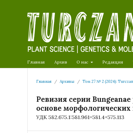
Главная
Архив
О нас
Редакция
Главная
/
Архивы
/
Том 27 № 2 (2024): Turcza
Ревизия серии Bungeanae р
основе морфологических
УДК 582.675.1:581.961+581.4+575.113