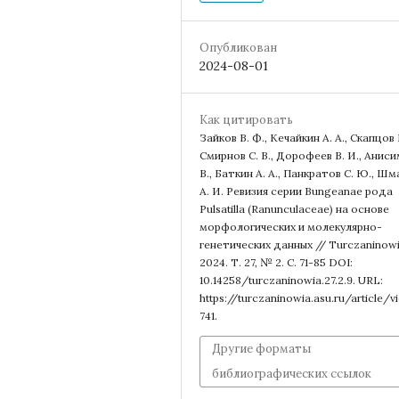
Опубликован
2024-08-01
Как цитировать
Зайков В. Ф., Кечайкин А. А., Скапцов 
Смирнов С. В., Дорофеев В. И., Аниси
В., Баткин А. А., Панкратов С. Ю., Шм
А. И. Ревизия серии Bungeanae рода
Pulsatilla (Ranunculaceae) на основе
морфологических и молекулярно-
генетических данных // Turczaninowi
2024. Т. 27, № 2. С. 71-85 DOI:
10.14258/turczaninowia.27.2.9. URL:
https://turczaninowia.asu.ru/article/v
741.
Другие форматы
библиографических ссылок