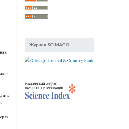
a
Журнал SCIMAGO
вах
вное,
удить
в
ерах,