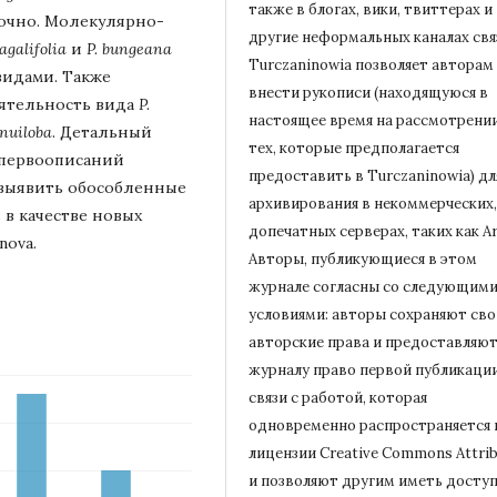
также в блогах, вики, твиттерах и
очно. Молекулярно-
другие неформальных каналах свя
ragalifolia
и
P. bungeana
Turczaninowiа позволяет авторам
видами. Также
внести рукописи (находящуюся в
ятельность вида
P.
настоящее время на рассмотрени
enuiloba
. Детальный
тех, которые предполагается
 первоописаний
предоставить в Turczaninowia) дл
выявить обособленные
архивирования в некоммерческих,
 в качестве новых
допечатных серверах, таких как Ar
 nova.
Авторы, публикующиеся в этом
журнале согласны со следующим
условиями: авторы сохраняют сво
авторские права и предоставляю
журналу право первой публикации
связи с работой, которая
одновременно распространяется 
лицензии Creative Commons Attrib
и позволяют другим иметь доступ