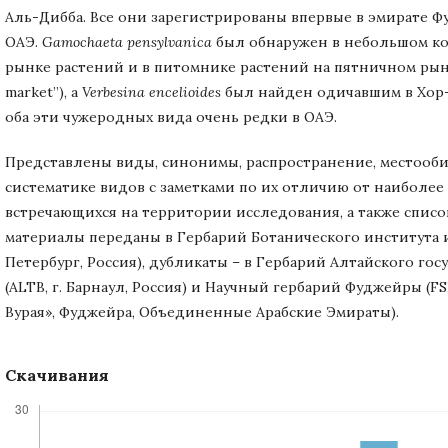
Аль-Дибба. Все они зарегистрированы впервые в эмирате Ф
ОАЭ.
Gamochaeta
pensylvanica
был обнаружен в небольшом кол
рынке растений и в питомнике растений на пятничном рынке 
market”), а
Verbesina
encelioides
был найден одичавшим в Хор-
оба эти чужеродных вида очень редки в ОАЭ.
Представлены виды, синонимы, распространение, местооб
систематике видов с заметками по их отличию от наиболее 
встречающихся на территории исследования, а также спис
материалы переданы в Гербарий Ботанического института им
Петербург, Россия), дубликаты – в Гербарий Алтайского го
(ALTB, г. Барнаул, Россия) и Научный гербарий Фуджейры (
Вурая», Фуджейра, Объединенные Арабские Эмираты).
Скачивания