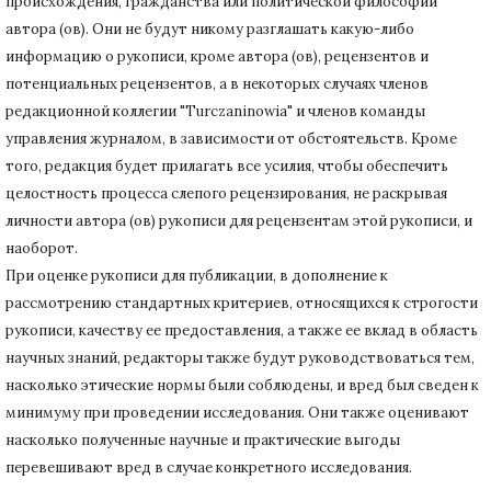
происхождения, гражданства или политической философии
автора (ов).
Они не будут никому разглашать какую-либо
информацию о рукописи, кроме автора (ов), рецензентов и
потенциальных рецензентов, а в некоторых случаях членов
редакционной коллегии "Turczaninowia" и членов команды
управления журналом, в зависимости от обстоятельств.
Кроме
того, редакция будет прилагать все усилия, чтобы обеспечить
целостность процесса слепого рецензирования, не раскрывая
личности автора (ов) рукописи для рецензентам этой рукописи, и
наоборот.
При оценке рукописи для публикации, в дополнение к
рассмотрению стандартных критериев, относящихся к строгости
рукописи, качеству ее предоставления, а также ее вклад в область
научных знаний, редакторы также будут руководствоваться тем,
насколько этические нормы были соблюдены, и вред был сведен к
минимуму при
проведении исследования.
Они также оценивают
насколько полученные научные и практические выгоды
перевешивают вред в случае конкретного исследования.