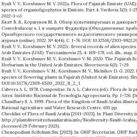
Byalt V. V., Korshunov M. V. 2022a. Flora of Fujairah Emirate (UA
species of ergasiofigophytes in Emirate. Part 4. Vavilovia 5(3): 1–2
2022-3-o1
Бялт В. В., Коршунов М. В. Обзор культивируемых и дикорас
Convolvulaceae s. l. в эмирате Фуджейра (Объединенные Ара
Оренбургского государственного педагогического универс
журнал (online), 2022. № 4(44). C. 1–76. DOI: 10.32516/2303-9922.20
Byalt V. V., Korshunov M. V. 2022c. Several records of alien specie
Arab Emirates (UAE). Turczaninowia 25, 4: 169–179, col. ills., map.
Byalt V. V., Korshunov M. V., Korshunov V. M. 2020. The Fujairah S
Herbarium in the United Arab Emirates. Skvortsovia 6(3): 7–29.
Byalt V. V., Korshunov V. M., Korshunov M. V., Melnikov D. G. 2022
species of flowering plants in Fujairah (United Arab Emirates). Skv
DOI:10.51776/2309-6500_2022_8_2_1
Cabrera A. L. 1978. Compositae. In A. L. Cabrera (ed.). Flora de la p
Aires: Instituto Nacional de Tecnología Agropecuaria. Pp. 1–726. [I
Chaudhary S. A. 1999. Flora of the Kingdom of Saudi Arabia illustrate
National Agriculture and Water Research Centre. 691 pp.
Checklist of Flora of Saudi Arabia [2011–2023]. In: Plant Diversity i
http://plantdiversityofsaudiarabia.info/Biodiversity-Saudi-Arab
(Accessed 29 February 2023).
Chenopodium ficifolium Sm. [2023]. In: GBIF Secretariat. GBIF Ba