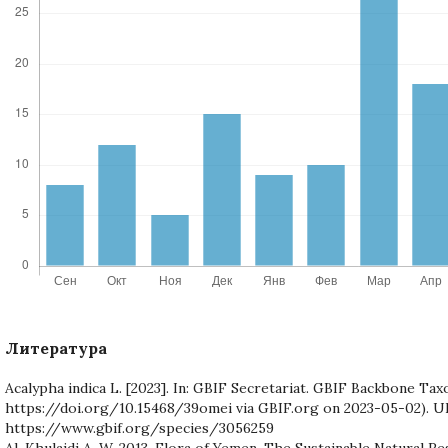
Литература
Acalypha indica L. [2023]. In: GBIF Secretariat. GBIF Backbone Ta
https://doi.org/10.15468/39omei via GBIF.org on 2023-05-02). U
https://www.gbif.org/species/3056259
Al-Khulaidi A. W. 2013. Flora of Yemen. The Sustainable Natural