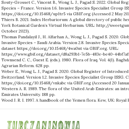
Souty-Grosset C., Vincent B., Wong L. J., Pagad S. 2022. Global Reg
Species – France. Version 1.6. Invasive Species Specialist Group I
https://doi.org/10.15468/up1tr5 via GBIF.org (Accessed 2 May 202
Thiers B. 2021. Index Herbariorum: A global directory of public he
York Botanical Garden’s Virtual Herbarium. URL: http://sweetgu
October 2023).
Thomas Pandalayil J., H. Alfarhan A., Wong L. J., Pagad S. 2020. Gl
Invasive Species – Saudi Arabia. Version 2.8. Invasive Species Spec
dataset https://doi.org/10.15468/4wa0nt via GBIF.org. URL:
https://www.gbif.org/dataset/d8a293b1-7e5b-483e-be40-44bf7aff
Townsend C. C., Guest E. (eds.). 1980. Flora of Iraq. Vol. 4(1). Bagh
Agrarian Reform. 628 pp.
Weber E., Wong L. J., Pagad S. 2020. Global Register of Introduced
Switzerland. Version 1.2. Invasive Species Specialist Group ISSG. C
https://doi.org/10.15468/vnkabc via GBIF.org (Accessed 20 Januar
Western A. R. 1989. The flora of the United Arab Emirates: an intr
Emirates University. 188 pp.
Wood J. R. I. 1997. A handbook of the Yemen flora. Kew, UK: Royal 