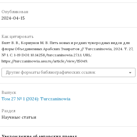
Опубликован
2024-04-15
Как цитировать
Бялт В. В., Коршунов М. В. Пять новых и редких чужеродных видов для
флоры Объединенных Арабских Эмиратов // Turczaninowia, 2024. Т. 27,
№ 1. С. 1-19 DOI: 10.14258/turczaninowia.27.1.1. URL:
https://turczaninowia.asu.ru/article/view/15049.
Другие форматы библиографических ссылок
Выпуск
Том 27 № 1 (2024): Turczaninowia
Раздел
Научные статьи
Уведомление об авторских правах