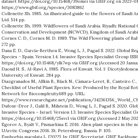
dataset https://doi.org/10.15468/39omei via GBIF.org on 2023-01
https://www.gbif.org/species/3083862
Collenette Sh. 1985. An illustrated guide to the flowers of Saudi 
Ltd. 514 pp.
Collenette Sh. 1999. Wildflowers of Saudi Arabia. Riyadh: National
Conservation and Development (NCWCD), Kingdom of Saudi Arabia
Cornes C. D., Cornes M. D. 1989. The Wild Flowering plants of Ba
272 pp.
Dana E. D., García-Berthou E., Wong L. J., Pagad S. 2022. Global Re
Species – Spain. Version 1.4. Invasive Species Specialist Group ISS
https://doi.org/10.15468/ylk7wp via GBIF.org (Accessed 20 Januar
Daoud H. S., Al-Rawi A. 1985. Flora of Kuwait. Vol. 1: Dicotyledone
University of Kuwait. 284 pp.
Diazgranados M., Allkin B., Black N., Cámara-Leret, R., Canteiro C., 
Checklist of Useful Plant Species. Kew: Produced by the Royal B
Network for Biocomplexity.689 pp. URL:
https://www.researchgate.net/publication/342361356_World_Ch
Dufour-Dror J., Galil B., Milstein D., Wong L. J., Pagad S. 2020. Gl
Invasive Species – Israel. Version 1.3. Invasive Species Specialist 
https://doi.org/10.15468/25svcl via GBIF.org (Accessed 2 May 202
Egorov A., Byalt V., Pismarkina E. 2016. Alien plant species in the n
UArctic Congress 2016. St. Petersburg, Russia. P. 105.
Euphorbia maculata L. [2022]. In: GBIF Secretariat. GBIF Backbon