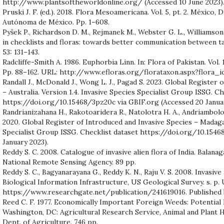
http://www.plantsoftheworldonline.org/ (Accessed 10 June 2023)
Pruski J. F. (ed.). 2018. Flora Mesoamericana. Vol. 5, pt. 2. México, 
Autónoma de México. Pp. 1–608.
Pyšek P., Richardson D. M., Rejmanek M., Webster G. L., Williamson 
in checklists and floras: towards better communication between t
53: 131–143.
Radcliffe-Smith A. 1986. Euphorbia Linn. In: Flora of Pakistan. Vol. 
Pp. 88–162. URL: http://www.efloras.org/florataxon.aspx?flora_
Randall J., McDonald J., Wong L. J., Pagad S. 2023. Global Register
– Australia. Version 1.4. Invasive Species Specialist Group ISSG. Ch
https://doi.org/10.15468/3pz20c via GBIF.org (Accessed 20 Januar
Randrianizahana H., Rakotoaridera R., Natolotra H. A., Andriambolol
2020. Global Register of Introduced and Invasive Species – Madagas
Specialist Group ISSG. Checklist dataset https://doi.org/10.1546
January 2023).
Reddy S. C. 2008. Catalogue of invasive alien flora of India. Balana
National Remote Sensing Agency. 89 pp.
Reddy S. C., Bagyanarayana G., Reddy K. N., Raju V. S. 2008. Invasive 
Biological Information Infrastructure, US Geological Survey. s. p.
https://www.researchgate.net/publication/241619016. Published
Reed C. F. 1977. Economically Important Foreign Weeds: Potential 
Washington, DC: Agricultural Research Service, Animal and Plant H
Dept. of Agriculture. 746 pp.