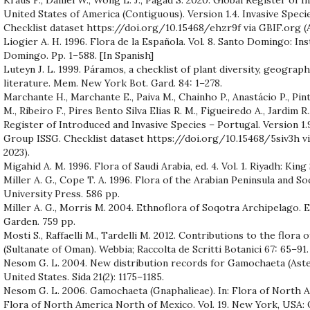
United States of America (Contiguous). Version 1.4. Invasive Speci
Checklist dataset https://doi.org/10.15468/ehzr9f via GBIF.org (
Liogier A. H. 1996. Flora de la Española. Vol. 8. Santo Domingo: I
Domingo. Pp. 1–588. [In Spanish]
Luteyn J. L. 1999. Páramos, a checklist of plant diversity, geographi
literature. Mem. New York Bot. Gard. 84: 1–278.
Marchante H., Marchante E., Paiva M., Chainho P., Anastácio P., Pi
M., Ribeiro F., Pires Bento Silva Elias R. M., Figueiredo A., Jardim R
Register of Introduced and Invasive Species – Portugal. Version 1.9
Group ISSG. Checklist dataset https://doi.org/10.15468/5siv3h v
2023).
Migahid A. M. 1996. Flora of Saudi Arabia, ed. 4. Vol. 1. Riyadh: Kin
Miller A. G., Cope T. A. 1996. Flora of the Arabian Peninsula and So
University Press. 586 pp.
Miller A. G., Morris M. 2004. Ethnoflora of Soqotra Archipelago. 
Garden. 759 pp.
Mosti S., Raffaelli M., Tardelli M. 2012. Contributions to the flor
(Sultanate of Oman). Webbia; Raccolta de Scritti Botanici 67: 65–91.
Nesom G. L. 2004. New distribution records for Gamochaeta (Aste
United States. Sida 21(2): 1175–1185.
Nesom G. L. 2006. Gamochaeta (Gnaphalieae). In: Flora of North A
Flora of North America North of Mexico. Vol. 19. New York, USA: 