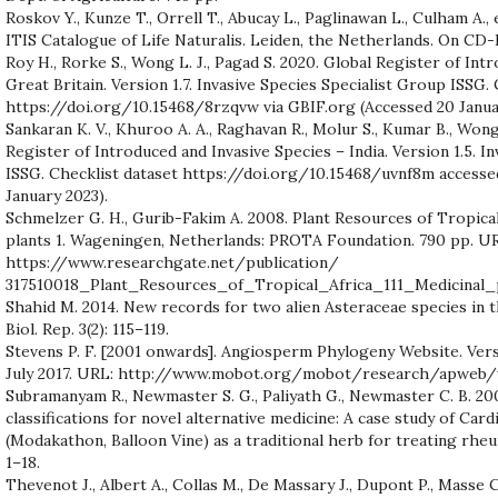
Roskov Y., Kunze T., Orrell T., Abucay L., Paglinawan L., Culham A., e
ITIS Catalogue of Life Naturalis. Leiden, the Netherlands. On CD
Roy H., Rorke S., Wong L. J., Pagad S. 2020. Global Register of Int
Great Britain. Version 1.7. Invasive Species Specialist Group ISSG.
https://doi.org/10.15468/8rzqvw via GBIF.org (Accessed 20 Janua
Sankaran K. V., Khuroo A. A., Raghavan R., Molur S., Kumar B., Wong 
Register of Introduced and Invasive Species – India. Version 1.5. I
ISSG. Checklist dataset https://doi.org/10.15468/uvnf8m accesse
January 2023).
Schmelzer G. H., Gurib-Fakim A. 2008. Plant Resources of Tropical Af
plants 1. Wageningen, Netherlands: PROTA Foundation. 790 pp. U
https://www.researchgate.net/publication/
317510018_Plant_Resources_of_Tropical_Africa_111_Medicinal_p
Shahid M. 2014. New records for two alien Asteraceae species in 
Biol. Rep. 3(2): 115–119.
Stevens P. F. [2001 onwards]. Angiosperm Phylogeny Website. Vers
July 2017. URL: http://www.mobot.org/mobot/research/apweb
Subramanyam R., Newmaster S. G., Paliyath G., Newmaster C. B. 20
classifications for novel alternative medicine: A case study of Ca
(Modakathon, Balloon Vine) as a traditional herb for treating rheu
1–18.
Thevenot J., Albert A., Collas M., De Massary J., Dupont P., Masse C