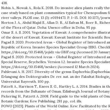
438.
Nobis A., Nowak A., Rola K. 2018. Do invasive alien plants really t
case study based on plant communities typical for Chenopodium fic
river valleys. PLOS one. 13 (3): e0194473. P. 1–15. DOI: 10.1371/jou
Norton J. A., Abdul Majid S., Allan D. R., Al Safran M., Boer B., Rich
of the Flora of Qatar. Doha: Unesco office in Doha. 95 pp.
Omar S. A. S. 2001. Vegetation of Kuwait: A comprehensive illustra
of the desert of Kuwait. Kuwait: Kuwait Institute for Scientific Re
Pagad S. 2020. Protected Areas – Global Register of Introduced and
Republic of Korea. Invasive Species Specialist Group ISSG. Checkli
https://doi.org/10.15468/jojidz via GBIF.org (Accessed 20 January
Pagad S. 2020. Protected Areas – Global Register of Introduced an
Special Reserve, Seychelles. Version 1.2. Invasive Species Speciali
https://doi.org/10.15468/neskez (Accessed 12 March 2024).
Pahlevani A. H. 2017. Diversity of the genus Euphorbia (Euphorbiac
Erlangung des Doktorgrades Dr. rer. nat. an der Fakultat Biolo
Universitat Bayreuth. 100 pp.
Patzelt A., Harrison T., Knees S. G., Hartley L. A. 2014. Studies in 
records from the Sultanate of Oman. Edinburgh Journal of Botany 
Pickering H., Patzett A. 2008. Field guide to the wild plants of O
Botanic Gardens; Kew Publishing. 281 pp., col. ills.
POWO [2023]. Plants of the World Online. Kew: Facilitated by the 