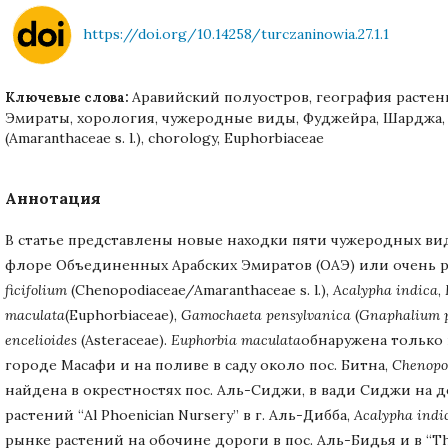
https://doi.org/10.14258/turczaninowia.27.1.1
Аравийский полуостров, география расте
Ключевые слова:
Эмираты, хорология, чужеродные виды, Фуджейра, Шарджа, A
(Amaranthaceae s. l.), chorology, Euphorbiaceae
Аннотация
В статье представлены новые находки пяти чужеродных вид
флоре Объединенных Арабских Эмиратов (ОАЭ) или очень р
ficifolium
(Chenopodiaceae/Amaranthaceae s. l.),
Acalypha
indica
,
maculata
(Euphorbiaceae),
Gamochaeta
pensylvanica
(
Gnaphalium
encelioides
(Asteraceae).
Euphorbia
maculata
обнаружена только 
городе Масафи и на поливе в саду около пос. Битна,
Chenop
найдена в окрестностях пос. Аль-Сиджи, в вади Сиджи на 
растений “Al Phoenician Nursery” в г. Аль-Дибба,
Acalypha
indi
рынке растений на обочине дороги в пос. Аль-Бидья и в “The 