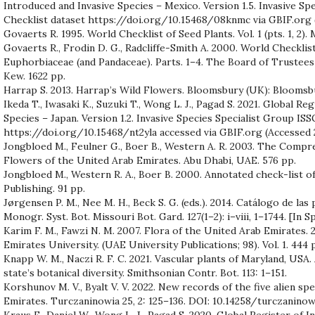
Introduced and Invasive Species – Mexico. Version 1.5. Invasive Sp
Checklist dataset https://doi.org/10.15468/08knmc via GBIF.org 
Govaerts R. 1995. World Checklist of Seed Plants. Vol. 1 (pts. 1, 2).
Govaerts R., Frodin D. G., Radcliffe-Smith A. 2000. World Checklis
Euphorbiaceae (and Pandaceae). Parts. 1–4. The Board of Trustees
Kew. 1622 pp.
Harrap S. 2013. Harrap’s Wild Flowers. Bloomsbury (UK): Bloomsbur
Ikeda T., Iwasaki K., Suzuki T., Wong L. J., Pagad S. 2021. Global Re
Species – Japan. Version 1.2. Invasive Species Specialist Group ISS
https://doi.org/10.15468/nt2yla accessed via GBIF.org (Accessed 
Jongbloed M., Feulner G., Boer B., Western A. R. 2003. The Compr
Flowers of the United Arab Emirates. Abu Dhabi, UAE. 576 pp.
Jongbloed M., Western R. A., Boer B. 2000. Annotated check-list of
Publishing. 91 pp.
Jørgensen P. M., Nee M. H., Beck S. G. (eds.). 2014. Catálogo de las 
Monogr. Syst. Bot. Missouri Bot. Gard. 127(1–2): i–viii, 1–1744. [In S
Karim F. M., Fawzi N. M. 2007. Flora of the United Arab Emirates. 2
Emirates University. (UAE University Publications; 98). Vol. 1. 444 pp
Knapp W. M., Naczi R. F. C. 2021. Vascular plants of Maryland, US
state’s botanical diversity. Smithsonian Contr. Bot. 113: 1–151.
Korshunov M. V., Byalt V. V. 2022. New records of the five alien sp
Emirates. Turczaninowia 25, 2: 125–136. DOI: 10.14258/turczaninowi
Kraus F., Daniel W., Wong L. J., Pagad S. 2020. Global Register of 