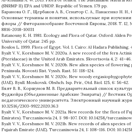
(SNRMP II) EPA and UNDP. Republic of Yemen. 179 pp.
Баранова О. Г., Щербаков А. В., Сенатор С. А., Панасенко Н. Н., 
Основные термины и понятия, используемые при изучени
флоры // Фиторазнообразие Восточной Европы, 2018. Т. 12, № 4
8816-2018-10031
Batanouny K. H. 1981. Ecology and Flora of Qatar. Oxford: Alden Pr
University of Qatar. 245 pp.
Boulos L. 1999. Flora of Egypt. Vol. 1. Cairo: Al Hadara Publishing. 
Byalt V. V., Korshunov M. V. 2020a. A new record of the fern Actini
(Pteridaceae) in the United Arab Emirates. Skvortsovia 4, 2: 41–46.
Byalt V. V., Korshunov M. V. 2020b. New alien species of flowering 
Peninsula. Novosti Sist. Vyssh. Rast. 51: 118–124.
Byalt V. V., Korshunov M. V. 2020c. New woody ergasiophygophytes
(UAE). Byull. Moskovsk. Obshch. Isp. Prir., Otd. Biol. 125, 6: 56–62.
Бялт В. В., Коршунов М. В. Предварительный список культу
Фуджейра (Объединенные Арабские Эмираты) // Вестник Ор
педагогического университета. Электронный научный журнал, 
10.32516/2303-9922.2020.36.3
Byalt V. V., Korshunov M. V. 2021a. New records for the flora of F
Emirates). Turczaninowia 24, 1: 98–107. DOI: 10.14258/turczaninowi
Byalt V. V., Korshunov M. V. 2021b. New records of alien species of
Fujairah Emirate (UAE). Turczaninowia 24, 1: 108–116. DOI: 10.1425