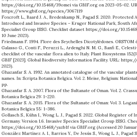
https://doi.org/10.15468/39omei via GBIF.org on 2023-05-02. UR
https://www.gbif.org/species/3067119
Foxcroft L., Baard J. A., Bredenkamp N., Pagad S. 2020. Protected 
Introduced and Invasive Species – Kruger National Park, South Afri
Specialist Group ISSG. Checklist dataset https://doi.org/10.1546
10 June 2023).
Friedmann F. 1994. Flore des Seychelles Dicotylédones. ORSTOM é
Galasso G., Conti F., Peruzzi L., Ardenghi N. M. G., Banfi E., Celest
checklist of the vascular flora alien to Italy. Plant Biosystems 152(3
GBIF [2023]. Global Biodiversity Information Facility. URL: https
2023).
Ghazanfar S. A. 1992. An annotated catalogue of the vascular plant
names. In: Scripta Botanica Belgica. Vol. 2. Meise, Belgium: Nation
pp.
Ghazanfar S. A. 2007. Flora of the Sultanate of Oman. Vol. 2. Crass
Botanica Belgica 29: 1–220.
Ghazanfar S. A. 2015. Flora of the Sultanate of Oman: Vol. 3. Logan
Botanica Belgica 55: 1–386.
Gollasch S., Kühn I., Wong L. J., Pagad S. 2022. Global Register of 
Germany. Version 1.6. Invasive Species Specialist Group ISSG. Chec
https://doi.org/10.15468/yazb1f via GBIF.org (Accessed 20 Januar
González Martínez A. I., Barrios Y., De Jesús S., Wong L. J., Pagad 