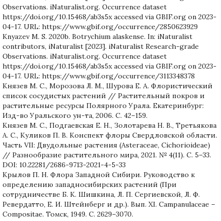
Observations. iNaturalist.org. Occurrence dataset
https://doi.org/10.15468/ab3s5x accessed via GBIF.org on 2023-
04-17. URL: https://www.gbif.org/occurrence/2850623929
Knyazev M. S. 2020b. Botrychium alaskense. In: iNaturalist
contributors, iNaturalist [2023]. iNaturalist Research-grade
Observations. iNaturalist.org. Occurrence dataset
https://doi.org/10.15468/ab3s5x accessed via GBIF.org on 2023-
04-17. URL: https://www.gbif.org/occurrence/3113348378
Князев М. С., Морозова Л. М., Шурова Е. А. Флористический
список сосудистых растений // Растительный покров и
растительные ресурсы Полярного Урала. Екатеринбург:
Изд-во Уральского ун-та, 2006. С. 42–159.
Князев М. С., Подгаевская Е. Н., Золотарева Н. В., Третьякова
А. С., Куликов П. В. Конспект флоры Свердловской области.
Часть VII: Двудольные растения (Asteraceae, Cichorioideae)
// Разнообразие растительного мира, 2021. № 4(11). С. 5–33.
DOI: 10.22281/2686-9713-2021-4-5-33
Крылов П. Н. Флора Западной Сибири. Руководство к
определению западносибирских растений (При
сотрудничестве Б. К. Шишкина, Л. П. Сергиевской, Л. Ф.
Ревердатто, Е. И. Штейнберг и др.). Вып. XI. Campanulaceae –
Compositae. Томск, 1949. C. 2629–3070.