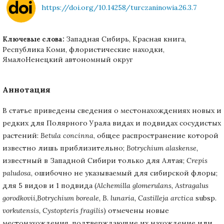
https://doi.org/10.14258/turczaninowia.26.3.7
Западная Сибирь, Красная книга,
Ключевые слова:
Республика Коми, флористические находки,
ЯмалоНенецкий автономный округ
Аннотация
В статье приведены сведения о местонахождениях новых и
редких для Полярного Урала видах и подвидах сосудистых
растений:
Betula concinna
, общее распространение которой
известно лишь приблизительно;
Botrychium alaskense,
известный в Западной Сибири только для Алтая;
Crepis
paludosa
, ошибочно не указываемый для сибирской флоры;
для 5 видов и 1 подвида (
Alchemilla glomerulans,
Astragalus
gorodkovii,
Botrychium boreale,
B. lunaria,
Castilleja arctica
subsp
.
vorkutensis,
Cystopteris fragilis
) отмечены новые
местонахождения, подтверждающие их нахождение или