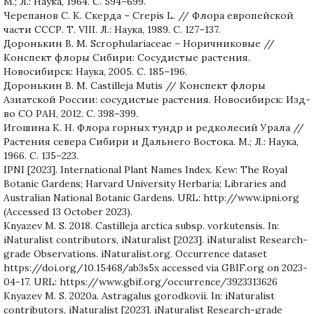
М.; Л.: Наука, 1964. С. 594–699.
Черепанов С. К. Скерда – Crepis L. // Флора европейской
части СССР. Т. VIII. Л.: Наука, 1989. С. 127–137.
Доронькин В. М. Scrophulariaceae – Норичниковые //
Конспект флоры Сибири: Сосудистые растения.
Новосибирск: Наука, 2005. С. 185–196.
Доронькин В. М. Castilleja Mutis // Конспект флоры
Азиатской России: сосудистые растения. Новосибирск: Изд-
во СО РАН, 2012. С. 398–399.
Игошина К. Н. Флора горных тундр и редколесий Урала //
Растения севера Сибири и Дальнего Востока. М.; Л.: Наука,
1966. С. 135–223.
IPNI [2023]. International Plant Names Index. Kew: The Royal
Botanic Gardens; Harvard University Herbaria; Libraries and
Australian National Botanic Gardens. URL: http://www.ipni.org
(Accessed 13 October 2023).
Knyazev M. S. 2018. Castilleja arctica subsp. vorkutensis. In:
iNaturalist contributors, iNaturalist [2023]. iNaturalist Research-
grade Observations. iNaturalist.org. Occurrence dataset
https://doi.org/10.15468/ab3s5x accessed via GBIF.org on 2023-
04-17. URL: https://www.gbif.org/occurrence/3923313626
Knyazev M. S. 2020a. Astragalus gorodkovii. In: iNaturalist
contributors, iNaturalist [2023]. iNaturalist Research-grade