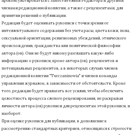
проконсультироваться с заместителями Редактора и другими
членами редакционной коллегии, а также с рецензентами, для
принятии решений о публикации.
Редакция будет оценивать рукописи с точки зрения ее
интеллектуального содержания без учета расы, цвета кожи, пола,
сексуальной ориентации, религиозных убеждений, этнического
происхождения, гражданства или политической философии
автора (ов).
Они не будут никому разглашать какую-либо
информацию о рукописи, кроме автора (ов), рецензентов и
потенциальных рецензентов, а в некоторых случаях членов
редакционной коллегии "Turczaninowia" и членов команды
управления журналом, в зависимости от обстоятельств.
Кроме
того, редакция будет прилагать все усилия, чтобы обеспечить
целостность процесса слепого рецензирования, не раскрывая
личности автора (ов) рукописи для рецензентам этой рукописи, и
наоборот.
При оценке рукописи для публикации, в дополнение к
рассмотрению стандартных критериев, относящихся к строгости