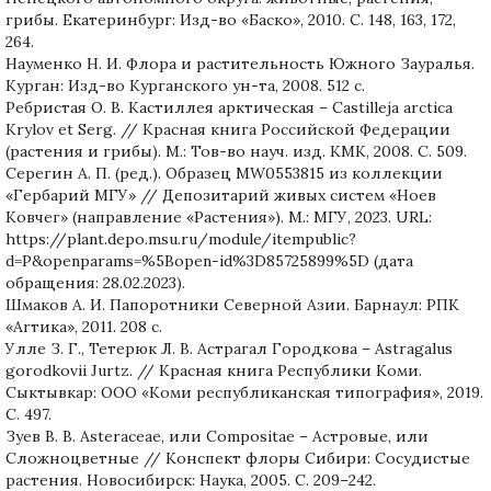
грибы. Екатеринбург: Изд-во «Баско», 2010. С. 148, 163, 172,
264.
Науменко Н. И. Флора и растительность Южного Зауралья.
Курган: Изд-во Курганского ун-та, 2008. 512 с.
Ребристая О. В. Кастиллея арктическая – Castilleja arctica
Krylov et Serg. // Красная книга Российской Федерации
(растения и грибы). М.: Тов-во науч. изд. КМК, 2008. С. 509.
Серегин А. П. (ред.). Образец MW0553815 из коллекции
«Гербарий МГУ» // Депозитарий живых систем «Ноев
Ковчег» (направление «Растения»). М.: МГУ, 2023. URL:
https://plant.depo.msu.ru/module/itempublic?
d=P&openparams=%5Bopen-id%3D85725899%5D (дата
обращения: 28.02.2023).
Шмаков А. И. Папоротники Северной Азии. Барнаул: РПК
«Аrтика», 2011. 208 с.
Улле З. Г., Тетерюк Л. В. Астрагал Городкова – Astragalus
gorodkovii Jurtz. // Красная книга Республики Коми.
Сыктывкар: ООО «Коми республиканская типография», 2019.
С. 497.
Зуев В. В. Asteraceae, или Compositae – Астровые, или
Сложноцветные // Конспект флоры Сибири: Сосудистые
растения. Новосибирск: Наука, 2005. С. 209–242.