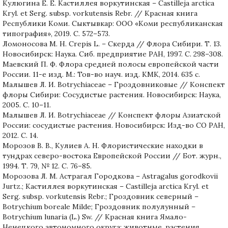
Кулюгина Е. Е. Кастиллея воркутинская – Castilleja arctica
Kryl. et Serg. subsp. vorkutensis Rebr. // Красная книга
Республики Коми. Сыктывкар: ООО «Коми республиканская
типография», 2019. С. 572–573.
Ломоносова М. Н. Crepis L. – Скерда // Флора Сибири. Т. 13.
Новосибирск: Наука. Сиб. предприятие РАН, 1997. С. 298–308.
Маевский П. Ф. Флора средней полосы европейской части
России. 11-е изд. М.: Тов-во науч. изд. КМК, 2014. 635 с.
Малышев Л. И. Botrychiaceae – Гроздовниковые // Конспект
флоры Сибири: Сосудистые растения. Новосибирск: Наука,
2005. С. 10–11.
Малышев Л. И. Botrychiaceae // Конспект флоры Азиатской
России: сосудистые растения. Новосибирск: Изд-во СО РАН,
2012. С. 14.
Морозов В. В., Кулиев А. Н. Флористические находки в
тундрах северо-востока Европейской России // Бот. журн.,
1994. Т. 79, № 12. С. 76–85.
Морозова Л. М. Астрагал Городкова – Astragalus gorodkovii
Jurtz.; Кастиллея воркутинская – Castilleja arctica Kryl. et
Serg. subsp. vorkutensis Rebr.; Гроздовник северный –
Botrychium boreale Milde; Гроздовник полулунный –
Botrychium lunaria (L.) Sw. // Красная книга Ямало-
Ненецкого автономного округа: животные, растения,