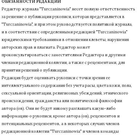
ОБЯЗАННОСТИ РЕДАКЦИИ
Редактор журнала "Turczaninowia" несет полную ответственность
за решение о публикации рукописи, которая представляется в
"Turczaninowia", и при этом руководствуется политикой журнала,
и в соответствии с определенными редакцией "Turczaninowia"
юридическими требованиями в
отношении клеветы, нарушения
авторских прав и плагиата.
Редактор может
проконсультироваться с заместителями Редактора и другими
членами редакционной коллегии, а также с рецензентами, для
принятии решений о публикации.
Редакция будет оценивать рукописи с точки зрения ее
интеллектуального содержания без учета расы, цвета кожи, пола,
сексуальной ориентации, религиозных убеждений, этнического
происхождения, гражданства или политической философии
автора (ов).
Они не будут никому разглашать какую-либо
информацию о рукописи, кроме автора (ов), рецензентов и
потенциальных рецензентов, а в некоторых случаях членов
редакционной коллегии "Turczaninowia" и членов команды