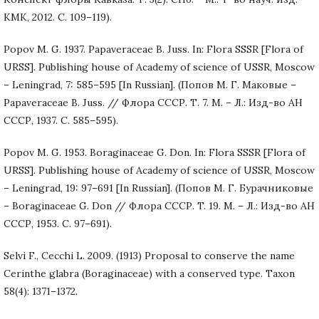
КМК, 2012. С. 109–119).
Popov M. G. 1937. Papaveraceae B. Juss. In: Flora SSSR [Flora of
URSS]. Publishing house of Academy of science of USSR, Moscow
– Leningrad, 7: 585–595 [In Russian]. (Попов М. Г. Маковые –
Papaveraceae B. Juss. // Флора СССР. Т. 7. М. – Л.: Изд-во АН
СССР, 1937. С. 585–595).
Popov M. G. 1953. Boraginaceae G. Don. In: Flora SSSR [Flora of
URSS]. Publishing house of Academy of science of USSR, Moscow
– Leningrad, 19: 97–691 [In Russian]. (Попов М. Г. Бурачниковые
– Boraginaceae G. Don // Флора СССР. T. 19. М. – Л.: Изд-во АН
СССР, 1953. С. 97–691).
Selvi F., Cecchi L. 2009. (1913) Proposal to conserve the name
Cerinthe glabra (Boraginaceae) with a conserved type. Taxon
58(4): 1371–1372.