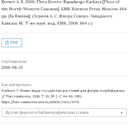
Zernov A. S. 2006. Flora Severo-Zapadnogo Kavkaza [Flora of
the North-Western Caucasus]. KMK Sciences Press, Moscow, 664
pp. [In Russian]. (Зернов А. С. Флора Северо-Западного
Кавказа. М.: Т-во науч. изд. КМК, 2006. 664 с.).
PDF
Опубликован
2016-06-21
Как цитировать
Karimov V. Новые виды сосудистых растений для флоры Азербайджана
// Turczaninowia, 2016. Т. 19, № 2. С. 64-66. URL:
https://turczaninowia.asu.ru/article/view/1374.
Другие форматы библиографических ссылок