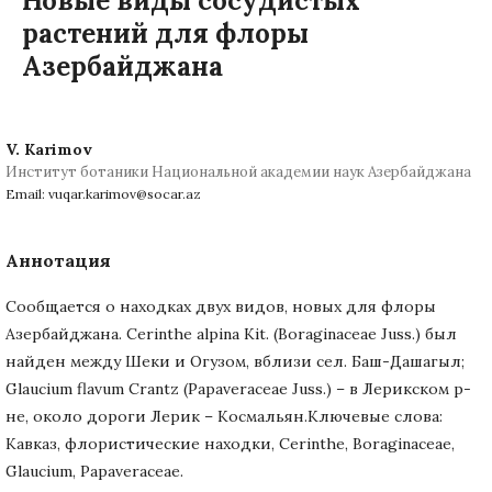
Новые виды сосудистых
растений для флоры
Азербайджана
V. Karimov
Институт ботаники Национальной академии наук Азербайджана
Email: vuqar.karimov@socar.az
Аннотация
Сообщается о находках двух видов, новых для флоры
Азербайджана. Cerinthe alpina Kit. (Boraginaceae Juss.) был
найден между Шеки и Огузом, вблизи сел. Баш-Дашагыл;
Glaucium flavum Crantz (Papaveraceae Juss.) – в Лерикском р-
не, около дороги Лерик – Космальян.Ключевые слова:
Кавказ, флористические находки, Cerinthe, Boraginaceae,
Glaucium, Papaveraceae.