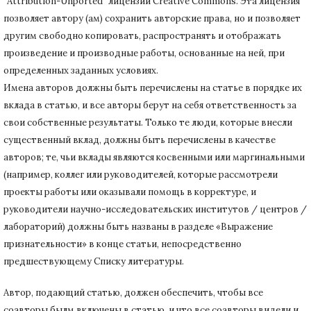
"Attribution-Unported" лицензии Creative Commons.
Эта лицензия
позволяет автору (ам) сохранить авторские права, но и позволяет
другим свободно копировать, распространять и отображать
произведение и производные работы, основанные на ней, при
определенных заданных условиях.
Имена авторов должны быть перечислены на статье в порядке их
вклада в статью, и все авторы берут на себя ответственность за
свои собственные результаты.
Только те люди, которые внесли
существенный вклад, должны быть перечислены в качестве
авторов;
те, чьи вклады являются косвенными или маргинальными
(например, коллег или руководителей, которые рассмотрели
проекты работы или оказывали помощь в корректуре, и
руководители научно-исследовательских институтов / центров /
лабораторий) должны быть названы в разделе «Выражение
признательности» в конце статьи
, непосредственно
предшествующему Списку литературы.
Автор, подающий статью,
должен обеспечить, чтобы все
соавторы былм включены в статью, и что все соавторы видели и