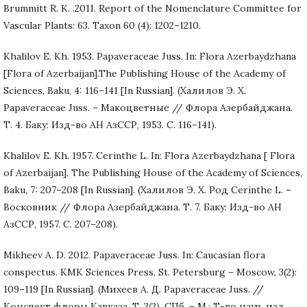
Brummitt R. K. .2011. Report of the Nomenclature Committee for
Vascular Plants: 63. Taxon 60 (4): 1202–1210.
Khalilov E. Kh. 1953. Papaveraceae Juss. In: Flora Azerbaydzhana
[Flora of Azerbaijan].The Рublishing House of the Academy of
Sciences, Baku, 4: 116–141 [In Russian]. (Халилов Э. Х.
Papaveraceae Juss. – Макоцветные // Флора Азербайджана.
Т. 4. Баку: Изд-во АН АзССР, 1953. С. 116–141).
Khalilov E. Kh. 1957. Cerinthe L. In: Flora Azerbaydzhana [ Flora
of Azerbaijan]. The Рublishing House of the Academy of Sciences,
Baku, 7: 207–208 [In Russian]. (Халилов Э. Х. Род Cerinthe L. –
Восковник // Флора Азербайджана. Т. 7. Баку: Изд-во АН
АзССР, 1957. С. 207–208).
Mikheev A. D. 2012. Papaveraceae Juss. In: Caucasian flora
conspectus. KMK Sciences Press, St. Petersburg – Moscow, 3(2):
109–119 [In Russian]. (Михеев А. Д. Papaveraceae Juss. //
Конспект флоры Кавказа. Т. 3(2). СПб. – М.: Т-во науч. изд.