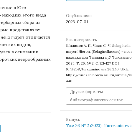
нение в Юго-
 находках этого вида
Опубликован
2023-07-01
гербарных сбора из
орые представляют
inella mayeri
отличается
Как цитировать
атских видов,
Шалимов А. П., Чжан С.-Ч. Selaginella
 ушек в основании
mayeri Hieron. (Selaginellaceae) – нов
находка для Таиланда // Turczanino
оротких веерообразных
2023. Т. 26, № 2. С. 121-127 DOI:
10.14258/turczaninowia.26.2.10. URL:
https://turczaninowia.asu.ru/article/v
440.
Другие форматы
библиографических ссылок
Выпуск
Том 26 № 2 (2023): Turczaninowi