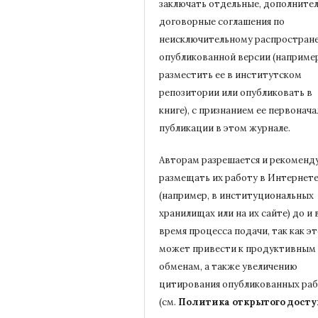
заключать отдельные, дополните
договорные соглашения по
неисключительному распростран
опубликованной версии (например
разместить ее в институтском
репозитории или опубликовать в
книге), с признанием ее первонач
публикации в
этом журнале.
Авторам разрешается и рекоменд
размещать их работу в Интернет
(например, в институциональных
хранилищах или на их сайте) до и 
время процесса подачи, так как э
может привести к продуктивным
обменам, а также увеличению
цитирования опубликованных ра
(см.
Политика открытого досту