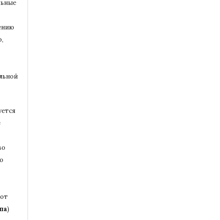
льные
ению
,
альной
уется
е
во
то
бот
па
)