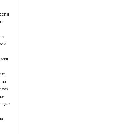
ости
ы,
ся
лей
 или
ала
 на
ртах,
ке
ющие
ла