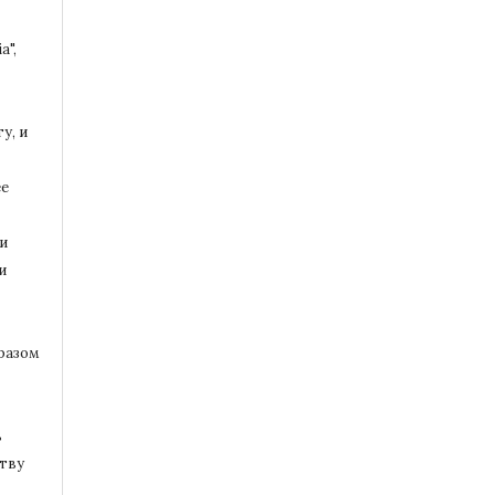
a",
у, и
ее
и
и
разом
ь
тву