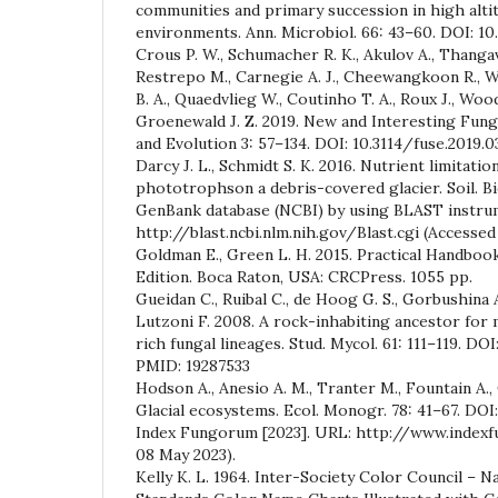
communities and primary succession in high alt
environments. Ann. Microbiol. 66: 43–60. DOI: 1
Crous P. W., Schumacher R. K., Akulov A., Thanga
Restrepo M., Carnegie A. J., Cheewangkoon R., W
B. A., Quaedvlieg W., Coutinho T. A., Roux J., Wood 
Groenewald J. Z. 2019. New and Interesting Fung
and Evolution 3: 57–134. DOI: 10.3114/fuse.2019.0
Darcy J. L., Schmidt S. K. 2016. Nutrient limitatio
phototrophson a debris-covered glacier. Soil. Bi
GenBank database (NCBI) by using BLAST instru
http://blast.ncbi.nlm.nih.gov/Blast.cgi (Accessed
Goldman E., Green L. H. 2015. Practical Handboo
Edition. Boca Raton, USA: CRCPress. 1055 pp.
Gueidan C., Ruibal C., de Hoog G. S., Gorbushina A
Lutzoni F. 2008. A rock-inhabiting ancestor for
rich fungal lineages. Stud. Mycol. 61: 111–119. DOI
PMID: 19287533
Hodson A., Anesio A. M., Tranter M., Fountain A.,
Glacial ecosystems. Ecol. Monogr. 78: 41–67. DOI
Index Fungorum [2023]. URL: http://www.index
08 May 2023).
Kelly K. L. 1964. Inter-Society Color Council – N