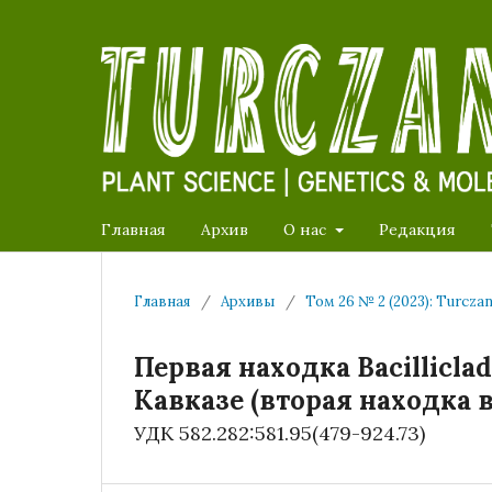
Главная
Архив
О нас
Редакция
Главная
/
Архивы
/
Том 26 № 2 (2023): Turcza
Первая находка Bacilliclad
Кавказе (вторая находка 
УДК 582.282:581.95(479-924.73)