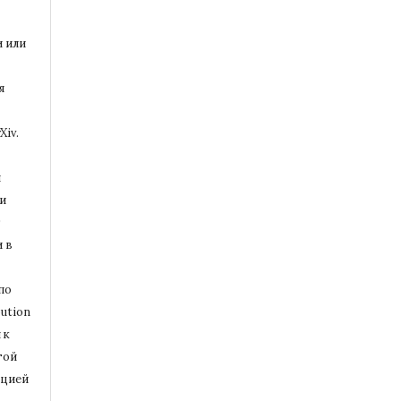
и или
я
Xiv.
и
и
т
 в
по
ution
 к
той
ацией