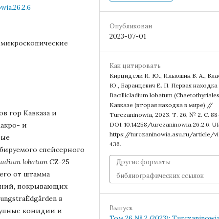
wia.26.2.6
Опубликован
2023-07-01
, микроскопические
Как цитировать
Кирцидели И. Ю., Ильюшин В. А., Вла
Ю., Баранцевич Е. П. Первая находка
Bacillicladium lobatum (Chaetothyriales
Кавказе (вторая находка в мире) //
в гор Кавказа и
Turczaninowia, 2023. Т. 26, № 2. С. 88
акро- и
DOI: 10.14258/turczaninowia.26.2.6. U
https://turczaninowia.asu.ru/article/v
ные
436.
бируемого спейсерного
cladium lobatum
CZ-25
Другие форматы
его от штамма
библиографических ссылок
аний, покрывающих
ungstraÈdgården в
Выпуск
рупные конидии и
Том 26 № 2 (2023): Turczaninowi