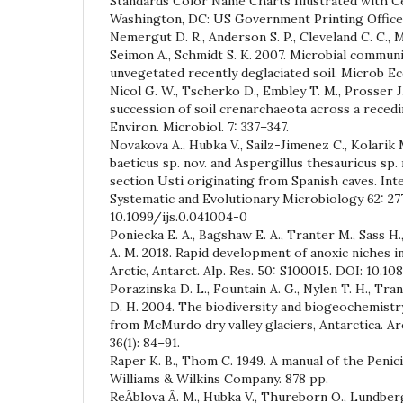
Standards Color Name Charts Illustrated with C
Washington, DC: US Government Printing Office.
Nemergut D. R., Anderson S. P., Cleveland C. C., Mar
Seimon A., Schmidt S. K. 2007. Microbial communi
unvegetated recently deglaciated soil. Microb Eco
Nicol G. W., Tscherko D., Embley T. M., Prosser J
succession of soil crenarchaeota across a recedi
Environ. Microbiol. 7: 337–347.
Novakova A., Hubka V., Sailz-Jimenez C., Kolarik 
baeticus sp. nov. and Aspergillus thesauricus sp.
section Usti originating from Spanish caves. Inte
Systematic and Evolutionary Microbiology 62: 27
10.1099/ijs.0.041004-0
Poniecka E. A., Bagshaw E. A., Tranter M., Sass H.
A. M. 2018. Rapid development of anoxic niches i
Arctic, Antarct. Alp. Res. 50: S100015. DOI: 10.
Porazinska D. L., Fountain A. G., Nylen T. H., Trant
D. H. 2004. The biodiversity and biogeochemistr
from McMurdo dry valley glaciers, Antarctica. Arct
36(1): 84–91.
Raper K. B., Thom C. 1949. A manual of the Penici
Williams & Wilkins Company. 878 pp.
ReÂblova Â. M., Hubka V., Thureborn O., Lundberg 