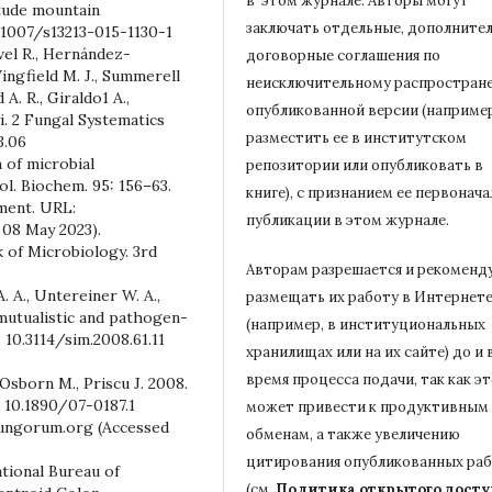
в этом журнале.
Авторы могут
itude mountain
заключать отдельные, дополните
0.1007/s13213-015-1130-1
vel R., Hernández-
договорные соглашения по
ingfield M. J., Summerell
неисключительному распростран
A. R., Giraldo1 A.,
опубликованной версии (например
i. 2 Fungal Systematics
разместить ее в институтском
3.06
n of microbial
репозитории или опубликовать в
ol. Biochem. 95: 156–63.
книге), с признанием ее первонач
ment. URL:
публикации в
этом журнале.
 08 May 2023).
k of Microbiology. 3rd
Авторам разрешается и рекоменд
. A., Untereiner W. A.,
размещать их работу в Интернет
 mutualistic and pathogen-
(например, в институциональных
: 10.3114/sim.2008.61.11
хранилищах или на их сайте) до и 
время процесса подачи, так как э
 Osborn M., Priscu J. 2008.
: 10.1890/07-0187.1
может привести к продуктивным
fungorum.org (Accessed
обменам, а также увеличению
цитирования опубликованных ра
ational Bureau of
(см.
Политика открытого досту