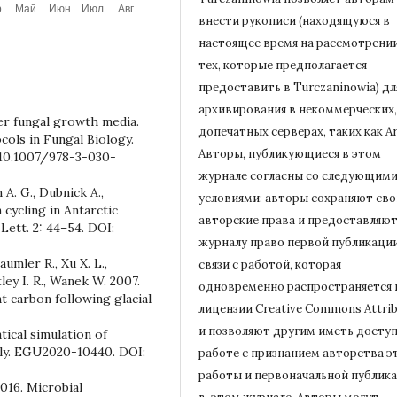
внести рукописи (находящуюся в
настоящее время на рассмотрени
тех, которые предполагается
предоставить в Turczaninowia) дл
архивирования в некоммерческих,
her fungal growth media.
допечатных серверах, таких как Ar
ocols in Fungal Biology.
Авторы, публикующиеся в этом
 10.1007/978-3-030-
журнале согласны со следующим
A. G., Dubnick A.,
условиями: авторы сохраняют сво
cycling in Antarctic
авторские права и предоставляю
ett. 2: 44–54. DOI:
журналу право первой публикации
aumler R., Xu X. L.,
связи с работой, которая
ley I. R., Wanek W. 2007.
одновременно распространяется 
 carbon following glacial
лицензии Creative Commons Attrib
и позволяют другим иметь доступ
tical simulation of
ly. EGU2020-10440. DOI:
работе с признанием авторства э
работы и первоначальной
публик
2016. Microbial