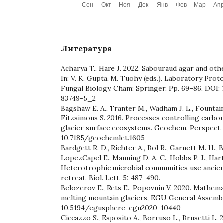
Литература
Acharya T., Hare J. 2022. Sabouraud agar and ot
In: V. K. Gupta, M. Tuohy (eds.). Laboratory Prot
Fungal Biology. Cham: Springer. Pp. 69–86. DOI:
83749-5_2
Bagshaw E. A., Tranter M., Wadham J. L., Fountain 
Fitzsimons S. 2016. Processes controlling carbon 
glacier surface ecosystems. Geochem. Perspect. L
10.7185/geochemlet.1605
Bardgett R. D., Richter A., Bol R., Garnett M. H., B
LopezCapel E., Manning D. A. C., Hobbs P. J., Hart
Heterotrophic microbial communities use ancient
retreat. Biol. Lett. 5: 487–490.
Belozerov E., Rets E., Popovnin V. 2020. Mathema
melting mountain glaciers, EGU General Assemb
10.5194/egusphere-egu2020-10440
Ciccazzo S., Esposito A., Borruso L., Brusetti L. 