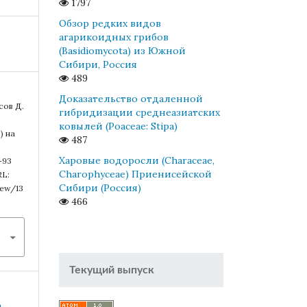
1797
Обзор редких видов
агарикоидных грибов
(Basidiomycota) из Южной
Сибири, Россия
489
Доказательство отдаленной
сов Д.
гибридизации среднеазиатских
ковылей (Poaceae: Stipa)
) на
487
Харовые водоросли (Characeae,
-93
Charophyceae) Приенисейской
RL:
Сибири (Россия)
iew/13
466
Текущий выпуск
a