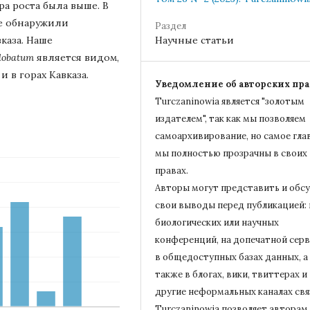
а роста была выше. В
е обнаружили
Раздел
вказа. Наше
Научные статьи
 lobatum
является видом,
 в горах Кавказа.
Уведомление об авторских пра
Turczaninowiа является "золотым
издателем", так как мы позволяем
самоархивирование, но самое гла
мы полностью прозрачны в своих
правах.
Авторы могут представить и обс
свои выводы перед публикацией: 
биологических или научных
конференций, на допечатной серв
в общедоступных базах данных, а
также в блогах, вики, твиттерах и
другие неформальных каналах свя
Turczaninowiа позволяет авторам