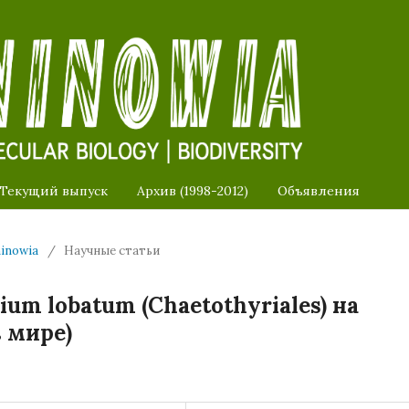
Текущий выпуск
Архив (1998-2012)
Объявления
ninowia
/
Научные статьи
ium lobatum (Chaetothyriales) на
в мире)