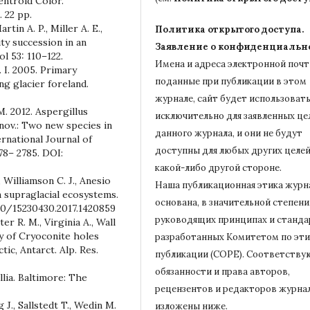
entroid Color.
 22 pp.
tin A. P., Miller A. E.,
Политика открытого доступа.
ty succession in an
Заявление о конфиденциальн
l 53: 110–122.
Имена и адреса электронной почт
. I. 2005. Primary
поданные при публикации в этом
ng glacier foreland.
журнале, сайт будет использовать
M. 2012. Aspergillus
исключительно для заявленных це
 nov.: Two new species in
данного журнала, и они не будут
rnational Journal of
доступны для любых других целей
78– 2785. DOI:
какой-либо другой стороне.
, Williamson C. J., Anesio
Наша публикационная этика журн
n supraglacial ecosystems.
основана, в значительной степени,
1080/15230430.2017.1420859
руководящих принципах и станда
er R. M., Virginia A., Wall
y of Cryoconite holes
разработанных Комитетом по эти
ic, Antarct. Alp. Res.
публикации (COPE).
Соответству
обязанности и права авторов,
llia. Baltimore: The
рецензентов и редакторов журна
J., Sallstedt T., Wedin M.
изложены ниже.