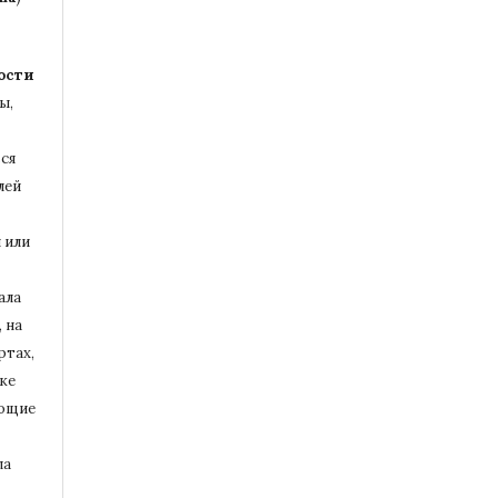
ости
ы,
ся
лей
 или
ала
 на
ртах,
ке
ющие
ла