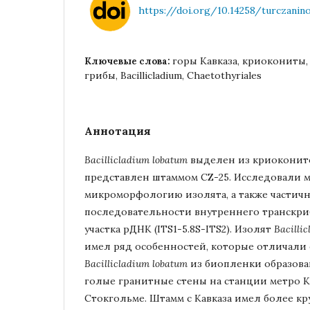
https://doi.org/10.14258/turczanino
горы Кавказа, криокониты
Ключевые слова:
грибы, Bacillicladium, Chaetothyriales
Аннотация
Bacillicladium lobatum
выделен из криоконито
представлен штаммом CZ-25. Исследовали м
микроморфологию изолята, а также частич
последовательности внутреннего транскри
участка рДНК (ITS1-5.8S-ITS2). Изолят
Bacilli
имел ряд особенностей, которые отличали 
Bacillicladium lobatum
из биопленки образов
голые гранитные стены на станции метро K
Стокгольме. Штамм c Кавказа имел более к