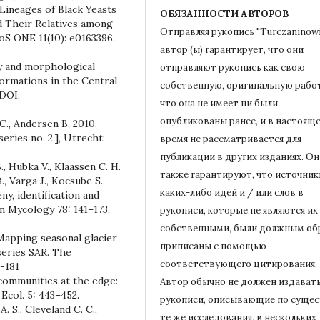
Lineages of Black Yeasts
ОБЯЗАННОСТИ АВТОРОВ
d Their Relatives among
Отправляя рукопись "Turczaninowi
oS ONE 11(10): e0163396.
автор (ы) гарантирует, что они
ity and morphological
отправляют рукопись как свою
ormations in the Central
собственную, оригинальную работ
 DOI:
что она не имеет ни были
опубликованы ранее, и в настоящ
C., Andersen B. 2010.
ries no. 2.], Utrecht:
время не рассматривается для
публикации в других изданиях.
Он
., Hubka V., Klaassen C. H.
также гарантируют, что источник
., Varga J., Kocsube S.,
каких-либо идей и / или слов в
eny, identification and
n Mycology 78: 141–173.
рукописи, которые не являются их
собственными, были должным об
 Mapping seasonal glacier
приписаны с помощью
series SAR. The
соответствующего цитирования.
-181
l communities at the edge:
Автор обычно не должен издават
 Ecol. 5: 443–452.
рукописи, описывающие по сущес
. S., Cleveland C. C.,
те же исследования, в нескольких