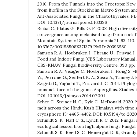
2016. From the Tunnels into the Treetops: New 
from Biofilm in the Stockholm Metro System an
Ant-Associated Fungi in the Chaetothyriales. PL
DOI: 10.1371/journal.pone.0163396
Ruibal C., Platas G., Bills G. F. 2008. High divers
convergence among melanised fungi from rock f
Mountain System of Spain. Persoonia 21: 93–110.
10.3767/003158508X371379 PMID: 20396580
Samson R. A., Houbraken J., Thrane U., Frisvad J. 
Food and Indoor Fungi [CBS Laboratory Manual se
CBS-KNAW. Fungal Biodiversity Centre. 390 pp.
Samson R. A., Visagie C., Houbraken J., Hong S. -B
W., Perrone G., Seiffert K. A., Susca A., Tanney J. B
Szigeti G., Yaguchi T., Frisvard J. C. 2014. Phylog
nomenclature of the genus Aspergillus. Studies i
DOI: 10.1016/j.simyco.2014.07.004
Scher C., Steiner N. C., Kyle C., McDonald. 2020.
melt across the Hindu Kush Himalaya with time 
cryosphere 15: 4465–4482. DOI: 10.5194/tc-2020
Schmidt S. K., Naff C. S., Lynch R. C. 2012. Funga
ecological lesson from high alpine fungi. Fungal.
Schmidt S. K., Reed S. C., Nemergut D. R., Grandy A