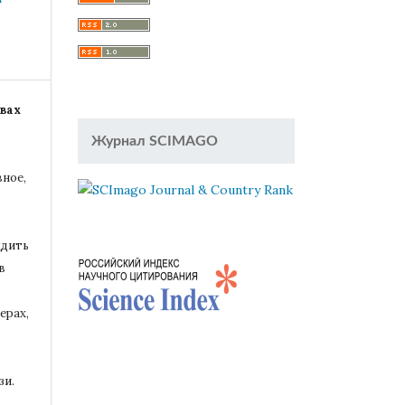
вах
Журнал SCIMAGO
вное,
удить
в
ерах,
зи.