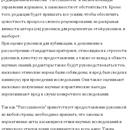
управления журналом, в зависимости от обстоятельств.
Кроме
того, редакция будет прилагать все усилия, чтобы обеспечить
целостность процесса слепого рецензирования, не раскрывая
личности автора (ов) рукописи для рецензентам этой рукописи, и
наоборот.
При оценке рукописи для публикации, в дополнение к
рассмотрению стандартных критериев, относящихся к строгости
рукописи, качеству ее предоставления, а также ее вклад в область
научных знаний, редакторы также будут руководствоваться тем,
насколько этические нормы были соблюдены, и вред был сведен к
минимуму при
проведении исследования.
Они также оценивают
насколько полученные научные и практические выгоды
перевешивают вред в случае конкретного исследования.
Так как "Turczaninowia" приветствует предоставление рукописей
из любой страны, необходимо признать, что законы и
нормативные акты, касающиеся этики научных исследований и
этического утверждения, различаются во всем мире.
Таким