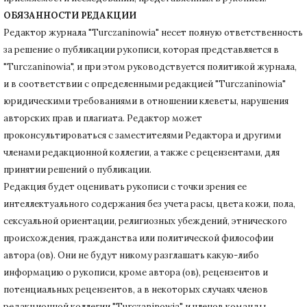
ОБЯЗАННОСТИ РЕДАКЦИИ
Редактор журнала "Turczaninowia" несет полную ответственность
за решение о публикации рукописи, которая представляется в
"Turczaninowia", и при этом руководствуется политикой журнала,
и в соответствии с определенными редакцией "Turczaninowia"
юридическими требованиями в
отношении клеветы, нарушения
авторских прав и плагиата.
Редактор может
проконсультироваться с заместителями Редактора и другими
членами редакционной коллегии, а также с рецензентами, для
принятии решений о публикации.
Редакция будет оценивать рукописи с точки зрения ее
интеллектуального содержания без учета расы, цвета кожи, пола,
сексуальной ориентации, религиозных убеждений, этнического
происхождения, гражданства или политической философии
автора (ов).
Они не будут никому разглашать какую-либо
информацию о рукописи, кроме автора (ов), рецензентов и
потенциальных рецензентов, а в некоторых случаях членов
редакционной коллегии "Turczaninowia" и членов команды