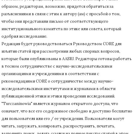
образом, редакторам, возможно, придется обратиться за
разъяснениями в связи с этим к автору (ам) с просьбой о том,
чтобы они представили письмо от соответствующего
институционального комитета по этике или совета, который
одобрил исследование.
Редакция будет руководствоваться Руководством CORE для
изъятия статей при рассмотрении любых спорных вопросов,
которые были опубликованы в AASRJ. Редакторы готовы
работать
в тесном сотрудничестве с научно-исследовательскими
организациями и учреждениями в соответствии с
рекомендациями CORE о сотрудничестве между научно-
исследовательскими институтами и журналами в области
публикационной этики и этики проведения исследований.
"Turczaninowia" является журналом открытого доступа, что
означает, что все его содержимое свободно и доступно бесплатно
для пользователя или его / ее учреждения.
Пользователи могут
читать, загружать, копировать, распространять, печатать,
выполнять поиск, делать ссылки на полные тексты статей в этом