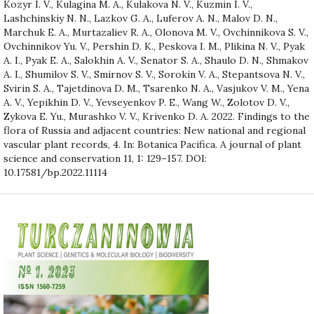
Kozyr I. V., Kulagina M. A., Kulakova N. V., Kuzmin I. V.,
Lashchinskiy N. N., Lazkov G. A., Luferov A. N., Malov D. N.,
Marchuk E. A., Murtazaliev R. A., Olonova M. V., Ovchinnikova S. V.,
Ovchinnikov Yu. V., Pershin D. K., Peskova I. M., Plikina N. V., Pyak
A. I., Pyak E. A., Salokhin A. V., Senator S. A., Shaulo D. N., Shmakov
A. I., Shumilov S. V., Smirnov S. V., Sorokin V. A., Stepantsova N. V.,
Svirin S. A., Tajetdinova D. M., Tsarenko N. A., Vasjukov V. M., Yena
A. V., Yepikhin D. V., Yevseyenkov P. E., Wang W., Zolotov D. V.,
Zykova E. Yu., Murashko V. V., Krivenko D. A. 2022. Findings to the
flora of Russia and adjacent countries: New national and regional
vascular plant records, 4. In: Botanica Pacifica. A journal of plant
science and conservation 11, 1: 129–157. DOI:
10.17581/bp.2022.11114