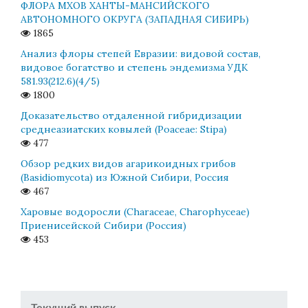
ФЛОРА МХОВ ХАНТЫ-МАНСИЙСКОГО
АВТОНОМНОГО ОКРУГА (ЗАПАДНАЯ СИБИРЬ)
1865
Анализ флоры степей Евразии: видовой состав,
видовое богатство и степень эндемизма УДК
581.93(212.6)(4/5)
1800
Доказательство отдаленной гибридизации
среднеазиатских ковылей (Poaceae: Stipa)
477
Обзор редких видов агарикоидных грибов
(Basidiomycota) из Южной Сибири, Россия
467
Харовые водоросли (Characeae, Charophyceae)
Приенисейской Сибири (Россия)
453
Текущий выпуск