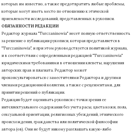
которых им известно, а также предотвратить любые проблемы,
которые могут иметь место по отношению к этической
приемлемости исследований, представленных в рукописи.
ОБЯЗАННОСТИ РЕДАКЦИИ
Редактор журнала "Turczaninowia" несет полную ответственность
за решение о публикации рукописи, которая представляется в
"Turczaninowia", и при этом руководствуется политикой журнала,
и в соответствии с определенными редакцией "Turczaninowia"
юридическими требованиями в
отношении клеветы, нарушения
авторских прав и плагиата.
Редактор может
проконсультироваться с заместителями Редактора и другими
членами редакционной коллегии, а также с рецензентами, для
принятии решений о публикации.
Редакция будет оценивать рукописи с точки зрения ее
интеллектуального содержания без учета расы, цвета кожи, пола,
сексуальной ориентации, религиозных убеждений, этнического
происхождения, гражданства или политической философии
автора (ов).
Они не будут никому разглашать какую-либо