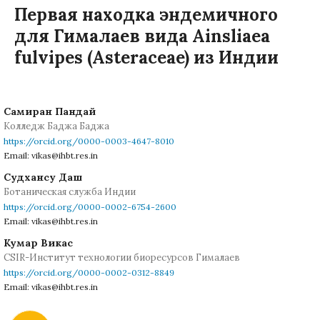
Первая находка эндемичного
для Гималаев вида Ainsliaea
fulvipes (Asteraceae) из Индии
Самиран Пандай
Колледж Баджа Баджа
https://orcid.org/0000-0003-4647-8010
Email: vikas@ihbt.res.in
Судхансу Даш
Ботаническая служба Индии
https://orcid.org/0000-0002-6754-2600
Email: vikas@ihbt.res.in
Кумар Викас
CSIR-Институт технологии биоресурсов Гималаев
https://orcid.org/0000-0002-0312-8849
Email: vikas@ihbt.res.in