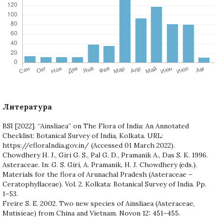
Литература
BSI [2022]. “Ainsliaea” on The Flora of India: An Annotated
Checklist: Botanical Survey of India, Kolkata. URL:
https://efloraIndia.gov.in/ (Accessed 01 March 2022).
Chowdhery H. J., Giri G. S., Pal G. D., Pramanik A., Das S. K. 1996.
Asteraceae. In: G. S. Giri, A. Pramanik, H. J. Chowdhery (eds.).
Materials for the flora of Arunachal Pradesh (Asteraceae –
Ceratophyllaceae). Vol. 2. Kolkata: Botanical Survey of India. Pp.
1–53.
Freire S. E. 2002. Two new species of Ainsliaea (Asteraceae,
Mutisieae) from China and Vietnam. Novon 12: 451–455.