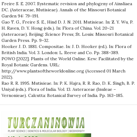
Freire S. E. 2007. Systematic revision and phylogeny of Ainsliaea
DC. (Asteraceae, Mutisieae). Annals of the Missouri Botanical
Garden 94: 79–191.
Gao T. G., Freire S. E., Hind D. J. N. 2011. Mutisieae. In: Z. Y. Wu, P.
H. Raven, D. Y. Hong (eds.). In: Flora of China. Vol. 20–21
(Asteraceae). Beijing: Science Press; St. Louis: Missouri Botanical
Garden Press. Pp. 9–32.
Hooker J. D. 1881. Compositae. In: J. D. Hooker (ed.). In: Flora of
British India. Vol. 3. London: L. Reeve and Co. Pp. 388–389.
POWO [2022]. Plants of the World Online. Kew: Facilitated by the
Royal Botanic Gardens. URL:
http://www.plantsoftheworldonline.org (Accessed 01 March
2022).
Rao R. R. 1995. Mutisieae. In: P. K. Hajra, R. R. Rao, D. K. Singh, B. P.
Uniyal (eds.). Flora of India. Vol. 13. Asteraceae (Inuleae –
Vernonieae). Calcutta: Botanical Survey of India. Pp. 163–185.