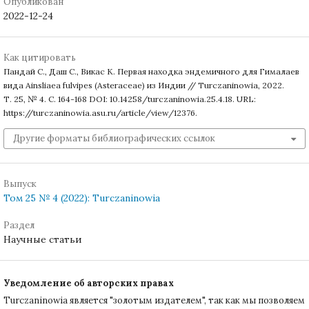
Опубликован
2022-12-24
Как цитировать
Пандай С., Даш С., Викас К. Первая находка эндемичного для Гималаев
вида Ainsliaea fulvipes (Asteraceae) из Индии // Turczaninowia, 2022.
Т. 25, № 4. С. 164-168 DOI: 10.14258/turczaninowia.25.4.18. URL:
https://turczaninowia.asu.ru/article/view/12376.
Другие форматы библиографических ссылок
Выпуск
Том 25 № 4 (2022): Turczaninowia
Раздел
Научные статьи
Уведомление об авторских правах
Turczaninowiа является "золотым издателем", так как мы позволяем