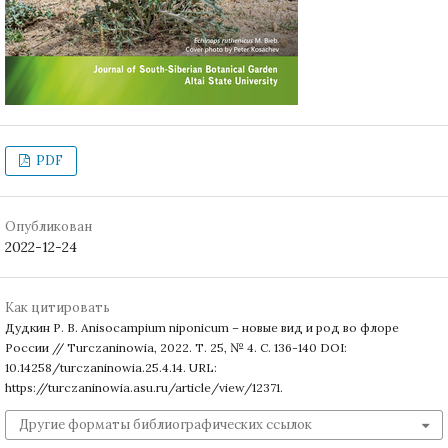
PDF
Опубликован
2022-12-24
Как цитировать
Дудкин Р. В. Anisocampium niponicum – новые вид и род во флоре
России // Turczaninowia, 2022. Т. 25, № 4. С. 136-140 DOI:
10.14258/turczaninowia.25.4.14. URL:
https://turczaninowia.asu.ru/article/view/12371.
Другие форматы библиографических ссылок