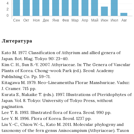
Литература
Kato M. 1977. Classification of Athyrium and allied genera of
Japan. Bot. Mag. Tokyo 90: 23–40.
Kim C. H., Sun B.-Y. 2007. Athyriaceae. In: The Genera of Vascular
Plants of Korea. Chong-wook Park (ed.). Seoul: Academy
Publishing Co. Pp. 59–71.
Kitagawa M. 1979. Neo-Lineamentha Florae Manshuricae. Vaduz:
J. Cramer. 715 pp.
Kurata S., Nakaike T. (eds.). 1997. Illustrations of Pteridophytes of
Japan. Vol. 8. Tokyo: University of Tokyo Press, without
pagination.
Lee T. B. 1993. Illustrated flora of Korea. Seoul. 990 pp.
Lee Y. N. 1996. Flora of Korea. Seoul. 1237 pp.
Liu Y.-C., Chiou W.-L., Kato M. 2011. Molecular phylogeny and
taxonomy of the fern genus Anisocampium (Athyriaceae). Taxon