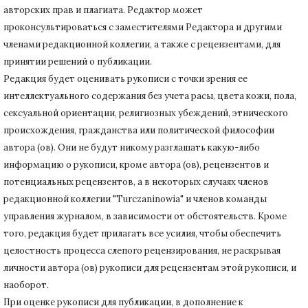
авторских прав и плагиата.
Редактор может
проконсультироваться с заместителями Редактора и другими
членами редакционной коллегии, а также с рецензентами, для
принятии решений о публикации.
Редакция будет оценивать рукописи с точки зрения ее
интеллектуального содержания без учета расы, цвета кожи, пола,
сексуальной ориентации, религиозных убеждений, этнического
происхождения, гражданства или политической философии
автора (ов).
Они не будут никому разглашать какую-либо
информацию о рукописи, кроме автора (ов), рецензентов и
потенциальных рецензентов, а в некоторых случаях членов
редакционной коллегии "Turczaninowia" и членов команды
управления журналом, в зависимости от обстоятельств.
Кроме
того, редакция будет прилагать все усилия, чтобы обеспечить
целостность процесса слепого рецензирования, не раскрывая
личности автора (ов) рукописи для рецензентам этой рукописи, и
наоборот.
При оценке рукописи для публикации, в дополнение к